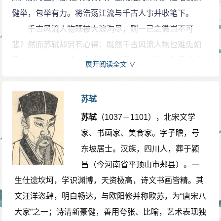
健举，包举有力。将浩荡江流与千古人事并收笔下。
周郎：指三国时吴国名将周瑜，字公瑾，少年得志，二
千古风流人物既被大浪淘尽，则一己之微岂不可
十四为中郎将，掌管东吴重兵，吴中皆呼为“周郎”。下文
悲？然而苏轼却另有心得：既然千古风流人物也难免如
中的“公瑾”，即指周瑜。
此，那么一己之荣辱穷达复何足悲叹！人类既如此殊途
雪：比喻浪花。
展开阅读全文 ∨
而同归，则汲汲于一时功名，不免过于迂腐了。接下两
遥想：形容想得很远；回忆。
句切入怀古主题，专说三国赤壁之事。“人道是“三字下得
小乔初嫁了（liǎo）：《三国志·吴志·周瑜传》载，周瑜
苏轼
极有分寸。赤壁之战的故地，争议很大。一说在今湖北
从孙策攻皖，“得桥公两女，皆国色也。策自纳大桥，瑜
苏轼
（1037－1101），北宋文学
蒲圻县境内，已改为赤壁市。但今湖北省内有四处地名
纳小桥。”乔，本作“桥”。其时距赤壁之战已经十年，此处
家、书画家、美食家。字子瞻，号
同称赤壁者，另三处在黄冈、武昌、汉阳附近。苏轼所
言“初嫁”，是言其少年得意，倜傥风流。
东坡居士。汉族，四川人，葬于颍
游是黄冈赤壁，他似乎也不敢肯定，所以用“人道是“三字
雄姿英发（fā）：谓周瑜体貌不凡，言谈卓绝。英发，谈
昌（今河南省平顶山市郏县）。一
引出以下议论。
吐不凡，见识卓越。
生仕途坎坷，学识渊博，天资极高，诗文书画皆精。其
“乱石“以下五句是写江水腾涌的壮观景象。其中“穿
羽扇纶（guān）巾：古代儒将的便装打扮。羽扇，羽毛
文汪洋恣肆，明白畅达，与欧阳修并称欧苏，为“唐宋八
“、“拍“、“卷“等动词用得形象生动。“江山如画“是写景的
制成的扇子。纶巾，青丝制成的头巾。
大家”之一；诗清新豪健，善用夸张、比喻，艺术表现独
总括之句。“一时多少豪杰“则又由景物过渡到人事。
樯橹（qiánglǔ）：这里代指曹操的水军战船。樯，挂帆