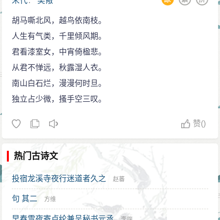
宋代
：
吴儆
活失去信心。这首词就是他这种复杂心情的集中反映，
胡马嘶北风，越鸟依南枝。
词中虽然书写失意，然而格调是豪壮的，跟失意文人的
人生有气类，千里倾风期。
同主题作品显然不同。词作中的豪壮情调首先表现在对
君看漆室女，中宵倚楹悲。
赤壁景物的描写上。长江的非凡气象，古战场的险要形
从君不惮远，秋露湿人衣。
势都给人以豪壮之感。周瑜的英姿与功业无不让人艳
南山白石烂，漫漫何时旦。
羡。
独立占少微，搔手空三叹。
赞
()
热门古诗文
投宿龙溪寺夜行迷道者久之
赵蕃
句 其二
方维
早春雪夜寄卢纶兼呈秘书元丞
李端