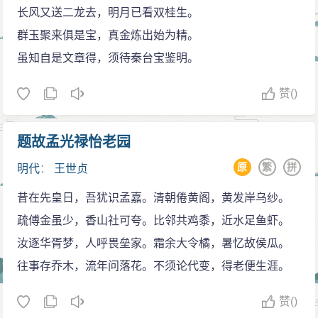
长风又送二龙去，明月已看双桂生。
的差别。有了这样深沉的思索，遂引出结句“人间如梦，
群玉聚来俱是宝，真金炼出始为精。
一樽还酹江月“的感慨。正如他在《西江月》词中所说的
虽知自是文章得，须待秦台宝鉴明。
那样：“世事一场大梦，人生几度秋凉。“消极悲观不是人
生的真谛，超脱飞扬才是生命的壮歌。既然人间世事恍
赞
()
如一梦，何妨将樽酒洒在江心明月的倒影之中，脱却苦
闷，从有限中玩味无限，让精神获得自由。其同期所作
题故孟光禄怡老园
的《赤壁赋》于此说得更为清晰明断：“惟江上之清风，
原
繁
拼
明代
：
王世贞
与山间之明月，耳得之而为声，目遇之而成色。取之无
昔在先皇日，吾犹识孟嘉。清朝倦黄阁，黄发岸乌纱。
禁，用之不竭，是造物者之无尽藏也，而吾与子之所共
疏傅金虽少，香山社可夸。比邻共鸡黍，近水足鱼虾。
适也。“这种超然远想的文字，宛然是《庄子？齐物论》
汝逐华胥梦，人呼畏垒家。霜余大令橘，暑忆故侯瓜。
思想的翻版。但庄子以此回避现实，苏轼则以此超越现
往事存乔木，流年问落花。不须论代变，得老便生涯。
实。
黄州数年是苏轼思想发生转折的时期，也是他不断
赞
()
走向成熟和睿智的时期，他以此保全自己的岸然人格，