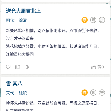
也以此养护自己淳至的精神。这首《念奴娇》词及其作
送允大周君北上
于同一时期的数篇诗文，都为我们透示了其中的端倪。
原
繁
拼
明代
：
徐渭
此词自问世后，经历了两种截然不同的命运，誉之
者如胡仔《苕溪渔隐丛话》称其“语意高妙，真古今绝唱
新关彩鹢正相催，别燕偏临湖水开。燕市酒徒还未散，
“。贬之者如俞文豹《吹剑续录》所云：“东坡在玉堂，有
汉京才子讶重来。
幕士善讴。因问：\'我词比柳七何如？\'对曰：\'柳郎中
繁花拂棹含轻雾，小估鸣筝掩薄雷。却说追游能几日，
词，只好合十七八女孩儿，执红牙板，歌\'杨柳岸晓风残
连镳重绕大堤回。
月\'。学士词，须关西大汉，执铁板，唱\'大江东去\'。公
赞
()
为之绝倒。“幕士的言论表面上是从演唱风格上区分了
柳、苏二家词风的不同，但暗含有对苏词悖离传统词风
雪 其八
的揶揄。清代更有人认为此词“平仄句调都不合格“(丁绍仪
原
繁
拼
宋代
：
徐积
《听秋声馆词话》)，朱彝尊《词综》并详加辩证，亦可
谓吹毛求疵者。
吟怀忽共雪纷然，罪逆馀骸自可鞭。罔极之恩无报日，
《念奴娇》是苏轼贬官黄州后的作品。苏轼21岁中