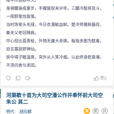
难平所感欲呼天。
进士，30岁以前绝大部分时间过着书房生活，仕途坎
身骑騕袅成童岁，手握狻猊未丱年。三釂冷醅将及斗，
坷，随着北宋政治风浪，几上几下。43岁（元丰二年）
一挥醉笔恰盈笺。
时因作诗讽刺新法，被捕下狱，出狱后贬官为黄州团练
当时饰束头毛绿，今日衣濡眦血鲜。楚泮师儒新腼目，
副使。这是个闲职，他在旧城营地辟畦耕种，游历访
秦关父老旧随肩。
古，政治上失意，滋长了他逃避现实和怀才不遇的思想
中心但比孤青桧，外物无庸大赤旃。每指多图为酖毒，
情绪，但由于他豁达的胸怀，在祖国雄伟的江山和历史
自言寡欲即神仙。
风云人物的激发下，借景抒情，写下了一系列脍炙人口
房中得子眠温席，突外从人笑冷烟。以此终身慰泉壤，
的名篇，此词为其代表。
不须问舍与求田。
《念奴娇》词分上下两阙。上阙咏赤壁，下阙怀周
赞
()
瑜，并怀古伤己，以自身感慨作结。作者吊古伤怀，想
古代豪杰，借古传颂之英雄业绩，思自己历遭之挫折。
河渠歌十首为大司空潘公作并奉怀前大司空
不能建功立业，壮志难酬，词作抒发了他内心忧愤的情
朱公 其二
怀。
原
繁
拼
明代
：
胡应麟
上阙咏赤壁，着重写景，为描写人物作烘托。前三