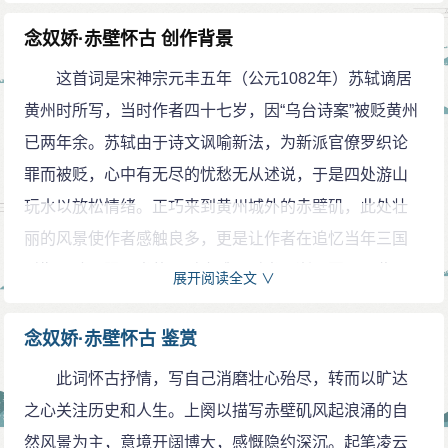
英姿奋发豪气满怀。
念奴娇·赤壁怀古 创作背景
手摇羽扇头戴纶巾，谈笑之间，强敌的战船烧得灰飞烟
这首词是宋神宗元丰五年（公元1082年）苏轼谪居
灭。
黄州时所写，当时作者四十七岁，因“乌台诗案”被贬黄州
我今日神游当年的战地，可笑我多情善感，过早地生出
已两年余。苏轼由于诗文讽喻新法，为新派官僚罗织论
满头白发。
罪而被贬，心中有无尽的忧愁无从述说，于是四处游山
人生犹如一场梦，且洒一杯酒祭奠江上的明月。
玩水以放松情绪。正巧来到黄州城外的赤壁矶，此处壮
注释
丽的风景使作者感触良多，更是让作者在追忆当年三国
念奴娇：词牌名。又名“百字令”“酹江月”等。赤壁：此指
时期周瑜无限风光的同时也感叹时光易逝，因写下此
展开阅读全文 ∨
黄州赤壁，一名“赤鼻矶”，在今湖北黄冈西。而三国古战
词。
场的赤壁，文化界认为在今湖北赤壁市蒲圻县西北。
念奴娇·赤壁怀古 鉴赏
大江：指长江。
此词怀古抒情，写自己消磨壮心殆尽，转而以旷达
淘：冲洗，冲刷。
之心关注历史和人生。上阕以描写赤壁矶风起浪涌的自
风流人物：指杰出的历史名人。
然风景为主，意境开阔博大，感慨隐约深沉。起笔凌云
故垒：过去遗留下来的营垒。