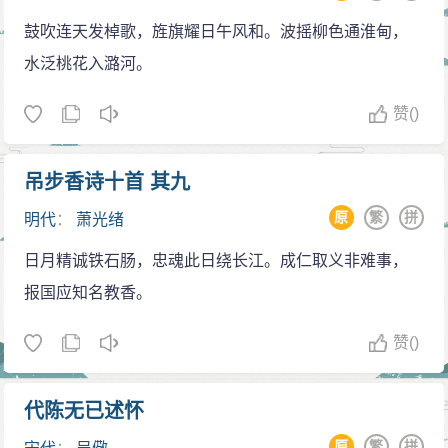
句不仅写出了大江的气势，而且把千古英雄人物都概括
鼓吹连天发棹歌，旌旗耀日午风和。波摇柳色通淮甸，
进来，表达了对英雄的向往之情。假借“人道是”以引出所
水泛桃花入潞河。
咏的人物。“乱”“穿”“惊”“拍”“卷”等词语的运用，精妙独到
赞
()
地勾画了古战场的险要形势，写出了它的雄奇壮丽景
象，从而为下片所追怀的赤壁大战中的英雄人物渲染了
吊步香诗十首 其九
环境气氛。
原
繁
拼
下阙着重写人，借对周瑜的仰慕，抒发自己功业无
明代
：
萧光绪
成的感慨。写“小乔”在于烘托周瑜才华横溢、意气风发，
日月精诚铁石肠，忠魂此日绕长江。成仁取义非难事，
突出人物的风姿，中间描写周瑜的战功意在反衬自己的
报国应知名教香。
年老无为。“多情”后几句虽表达了伤感之情，但这种感情
赞
()
其实正是词人不甘沉沦，积极进取，奋发向上的表现，
仍不失英雄豪迈本色。
代陈无已述怀
用豪壮的情调书写胸中块垒。
诗人是个旷达之人，尽管政治上失意，却从未对生
原
繁
拼