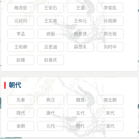
梅尧臣
王安石
王渥
李俊民
元好问
王实甫
王仲元
孙周卿
李孟
商衟
杨景贤
郑光祖
王和卿
吕思诚
薛昂夫
刘时中
赵雍
赵善庆
朝代
先秦
两汉
魏晋
南北朝
隋代
唐代
五代
宋代
金朝
元代
明代
清代