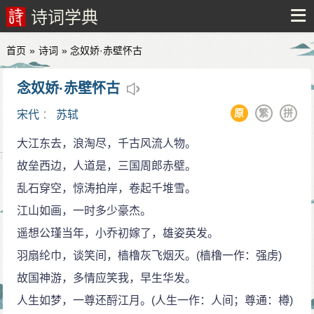
诗词学典
首页
»
诗词
» 念奴娇·赤壁怀古
念奴娇·赤壁怀古
原
繁
拼
宋代
：
苏轼
大江东去，浪淘尽，千古风流人物。
故垒西边，人道是，三国周郎赤壁。
乱石穿空，惊涛拍岸，卷起千堆雪。
江山如画，一时多少豪杰。
遥想公瑾当年，小乔初嫁了，雄姿英发。
羽扇纶巾，谈笑间，樯橹灰飞烟灭。(樯橹一作：强虏)
故国神游，多情应笑我，早生华发。
人生如梦，一尊还酹江月。(人生一作：人间；尊通：樽)