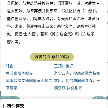
具风格，与黄庭坚并称苏黄；词开豪放一派，对后世有
苏轼重点要写的是“三国周郎“，故下阕便全从周郎引
的桅杆。橹，一种摇船的桨。“樯橹”一作“强虏”，又作“樯
巨大影响，与辛弃疾并称苏辛；书法擅长行书、楷书，
发。换头五句写赤壁战争。与周瑜的谈笑论战相似，作
虏”，又作“狂虏”。
能自创新意，用笔丰腴跌宕，有天真烂漫之趣，与黄庭
者描写这么一场轰轰烈烈的战争也是举重若轻，闲笔纷
故国神游：“神游故国”的倒文。故国：这里指旧地，当年
坚、米芾、蔡襄并称宋四家；画学文同，论画主张神
出。从起句的“千古风流人物“到“一时多少豪杰“再到“遥想
的赤壁战场。神游：于想象、梦境中游历。
似，提倡“士人画”。著有《苏东坡全集》和《东坡乐
公瑾当年“，视线不断收束，最后聚焦定格在周瑜身上。
“多情”二句：“应笑我多情，早生华发”的倒文。华发
府》等。
然而写周瑜却不写其大智大勇，只写其儒雅风流的气
（fà）：花白的头发。
度。
一尊还（huán）酹（lèi）江月：古人祭奠以酒浇在地上
苏轼的诗词(4690篇)
不留意的人容易把“羽扇纶巾“看作是诸葛亮的代称，
祭奠。这里指洒酒酬月，寄托自己的感情。尊：通“樽”，
轩窗
王郑州挽词
因为诸葛亮的装束素以羽扇纶巾著名。但在三国之时，
酒杯。
独游富阳普照寺
游宝云寺，得唐彦猷为杭州
这是儒将通常的装束。宋人也多以“羽扇“代指周瑜，如戴
强虏：强大之敌，指曹军。虏：对敌人的蔑称。
闻李公择饮傅国博家大醉二
日送客舟中手昼一
雪后，便欲与同僚寻春，一
复古《赤壁》诗云：“千载周公瑾，如其在目前。英风挥
首
来鹤亭
病弥月，杂花都尽，独牡丹
满江红·忧喜相寻
羽扇，烈火破楼船。“
在尔，刘景文左藏和顺阇黎
苏轼在这里极言周瑜之儒雅淡定，但感情是复杂
诗见赠，次韵答之
猜你喜欢
的。“故国“两句便由周郎转到自己。周瑜破曹之时年方三