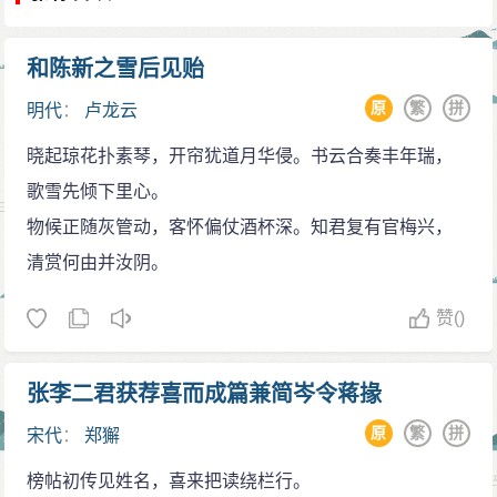
十四岁，而苏轼写作此词时年已四十七岁。孔子曾说：
“四十五十而无闻焉，斯亦不足畏也已。“苏轼从周瑜的年
和陈新之雪后见贻
轻有为，联想到自己坎坷不遇，故有“多情应笑我“之句，
原
繁
拼
明代
：
卢龙云
语似轻淡，意却沉郁。但苏轼毕竟是苏轼，他不是一介
晓起琼花扑素琴，开帘犹道月华侵。书云合奏丰年瑞，
悲悲戚戚的寒儒，而是参破世间宠辱的智者。所以他在
歌雪先倾下里心。
察觉到自己的悲哀后，不是像南唐李煜那样的沉溺苦
物候正随灰管动，客怀偏仗酒杯深。知君复有官梅兴，
海，自伤心志，而是把周瑜和自己都放在整个江山历史
清赏何由并汝阴。
之中进行观照。在苏轼看来，当年潇洒从容、声名盖世
的周瑜现今又如何呢？不是也被大浪淘尽了吗。这样一
赞
()
比，苏轼便从悲哀中超脱了。“人生到处知何似，应似飞
鸿踏雪泥。泥上偶然留指爪，鸿飞哪复计东西“(《和子由
张李二君获荐喜而成篇兼简岑令蒋掾
渑池怀旧》)。所以苏轼在与周瑜作了一番比较后，虽然
原
繁
拼
宋代
：
郑獬
也看到了自己的政治功业无法与周瑜媲美，但上升到整
榜帖初传见姓名，喜来把读绕栏行。
个人类的发展规律和普遍命运，双方其实也没有什么大