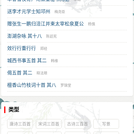
送李才元学士知邛州
梅尧臣
赠张生一鹏归涪江并柬太宰松泉夏公
杨慎
澎湖杂咏 其十八
陈廷宪
效行行重行行
郑经
城西书事五首 其二
韩维
偈五首 其二
释法顺
檀香山竹枝词十首 其八
罗锦堂
类型
唐诗三百首
宋词三百首
古诗三百首
写景