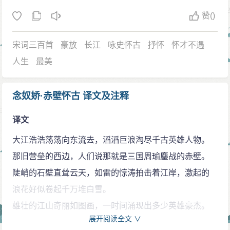
赞
()
宋词三百首
豪放
长江
咏史怀古
抒怀
怀才不遇
人生
最美
念奴娇·赤壁怀古 译文及注释
译文
大江浩浩荡荡向东流去，滔滔巨浪淘尽千古英雄人物。
那旧营垒的西边，人们说那就是三国周瑜鏖战的赤壁。
陡峭的石壁直耸云天，如雷的惊涛拍击着江岸，激起的
浪花好似卷起千万堆白雪。
雄壮的江山奇丽如图画，一时间涌现出多少英雄豪杰。
展开阅读全文 ∨
遥想当年的周瑜春风得意，绝代佳人小乔刚嫁给他，他