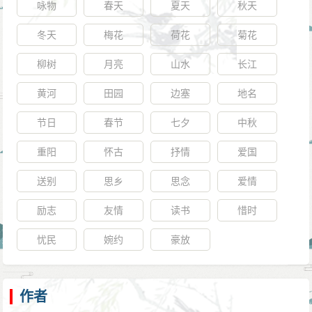
咏物
春天
夏天
秋天
冬天
梅花
荷花
菊花
柳树
月亮
山水
长江
黄河
田园
边塞
地名
节日
春节
七夕
中秋
重阳
怀古
抒情
爱国
送别
思乡
思念
爱情
励志
友情
读书
惜时
忧民
婉约
豪放
作者