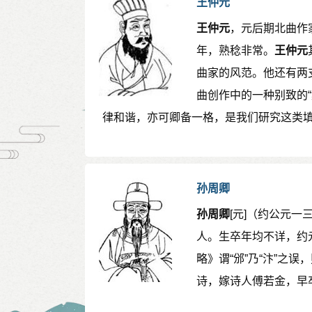
王仲元
王仲元
，元后期北曲作
年，熟稔非常。
王仲元
曲家的风范。他还有两
曲创作中的一种别致的
律和谐，亦可卿备一格，是我们研究这类
孙周卿
孙周卿
[元]（约公元
人。生卒年均不详，约
略》谓“邠”乃“汴”之
诗，嫁诗人傅若金，早