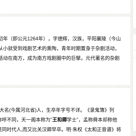
初年（即公元1264年），字德辉，汉族，平阳襄陵（今山
从小就受到戏剧艺术的熏陶，青年时期置身于杂剧活动，
活动在南方，成为南方戏剧圈中的巨擘。元代著名的杂剧
。大名(今属河北省)人，生卒年字号不详。《录鬼簿》列
称呼不同，天一阁本称为"
王和卿
学士"，孟称舜本却称他
是同时代人,而又比关汉卿早卒。明·朱权《太和正音谱》将