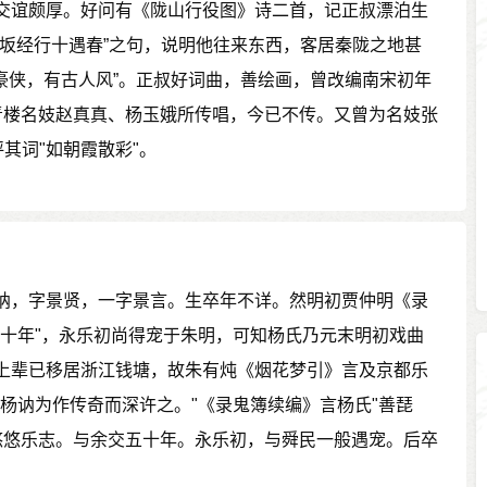
交谊颇厚。好问有《陇山行役图》诗二首，记正叔漂泊生
陇坂经行十遇春”之句，说明他往来东西，客居秦陇之地甚
豪侠，有古人风”。正叔好词曲，善绘画，曾改编南宋初年
青楼名妓赵真真、杨玉娥所传唱，今已不传。又曾为名妓张
评其词"如朝霞散彩"。
讷，字景贤，一字景言。生卒年不详。然明初贾仲明《录
五十年"，永乐初尚得宠于朱明，可知杨氏乃元末明初戏曲
上辈已移居浙江钱塘，故朱有炖《烟花梦引》言及京都乐
塘杨讷为作传奇而深许之。"《录鬼簿续编》言杨氏"善琵
悠悠乐志。与余交五十年。永乐初，与舜民一般遇宠。后卒