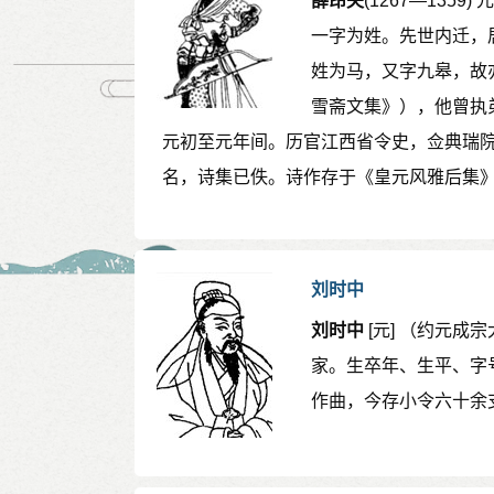
薛昂夫
(1267—13
一字为姓。先世内迁，
姓为马，又字九皋，故
雪斋文集》），他曾执弟
元初至元年间。历官江西省令史，佥典瑞
名，诗集已佚。诗作存于《皇元风雅后集
刘时中
刘时中
[元] （约元
家。生卒年、生平、字
作曲，今存小令六十余