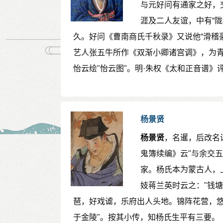
与元好问有通家之好，
涯及二人友谊，中有“
久。好问《曹南商氏千秋录》又说他“滑稽
艺人张五牛所作《双渐小卿诸宫调》，为
怡云绘"怡云图"。明·朱权《太和正音谱》
杨景贤
杨景贤
，名暹，后改名
鬼簿续编》云"与余交
家。杨氏本为蒙古人，
妓蒋兰英时云之："钱
琶，好戏谑，乐府出人头地。锦阵花营，
于金陵"。按其小传，知杨氏生平有三要。