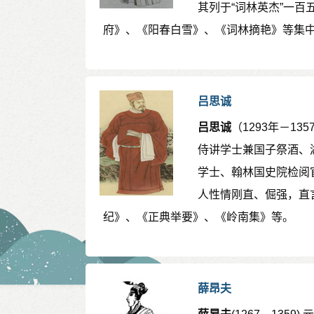
其列于“词林英杰”一百
府》、《阳春白雪》、《词林摘艳》等集
吕思诚
吕思诚
（1293年－1
侍讲学士兼国子祭酒、
学士、翰林国史院检阅
人性情刚直、倔强，直
纪》、《正典举要》、《岭南集》等。
薛昂夫