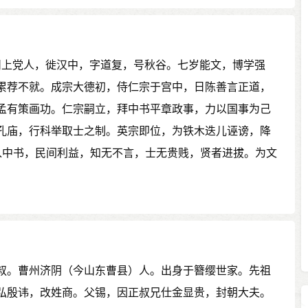
元潞州上党人，徙汉中，字道复，号秋谷。七岁能文，博学强
累荐不就。成宗大德初，侍仁宗于宫中，日陈善言正道，
孟有策画功。仁宗嗣立，拜中书平章政事，力以国事为己
孔庙，行科举取士之制。英宗即位，为铁木迭儿诬谤，降
入中书，民间利益，知无不言，士无贵贱，贤者进拔。为文
叔。曹州济阴（今山东曹县）人。出身于簪缨世家。先祖
弘殷讳，改姓商。父锡，因正叔兄仕金显贵，封朝大夫。