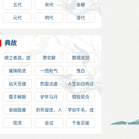
五代
宋代
金朝
元代
明代
清代
典故
顺之者昌，逆
萧宅僻
酆城龙剑
之者亡
摧锋陷坚
一团和气
曳白
钻天觅缝
酌盈注虚
人生如白驹过
隙
螫手解腕
驴年马月
情投契合
奋翅鼓翼
豹死留皮，人
学如牛毛，成
死留名
如麟角
揽须
会试
千金买骏