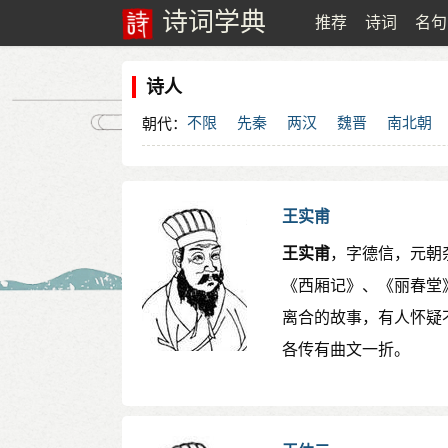
诗词学典
推荐
诗词
名句
诗人
不限
先秦
两汉
魏晋
南北朝
朝代：
王实甫
王实甫
，字德信，元朝
《西厢记》、《丽春堂
离合的故事，有人怀疑
各传有曲文一折。