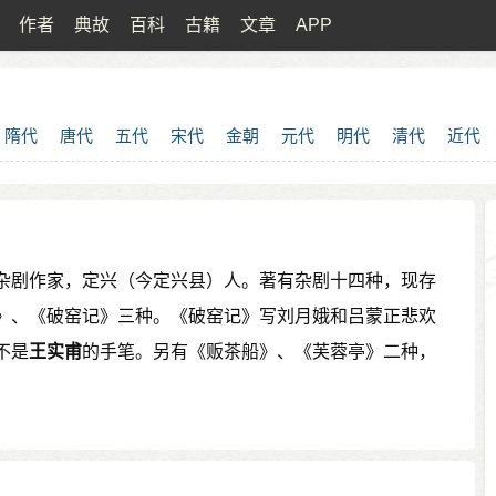
作者
典故
百科
古籍
文章
APP
隋代
唐代
五代
宋代
金朝
元代
明代
清代
近代
杂剧作家，定兴（今定兴县）人。著有杂剧十四种，现存
》、《破窑记》三种。《破窑记》写刘月娥和吕蒙正悲欢
不是
王实甫
的手笔。另有《贩茶船》、《芙蓉亭》二种，