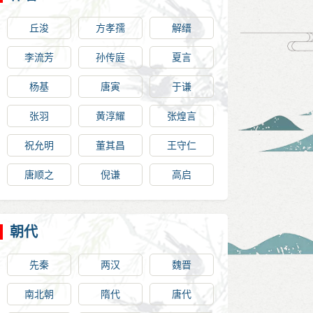
丘浚
方孝孺
解缙
李流芳
孙传庭
夏言
杨基
唐寅
于谦
张羽
黄淳耀
张煌言
祝允明
董其昌
王守仁
唐顺之
倪谦
高启
朝代
先秦
两汉
魏晋
南北朝
隋代
唐代