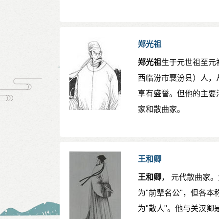
郑光祖
郑光祖
生于元世祖至元
西临汾市襄汾县）人，
享有盛誉。但他的主要
家和散曲家。
王和卿
王和卿
， 元代散曲家
为"前辈名公"，但各本
为"散人"。他与关汉卿