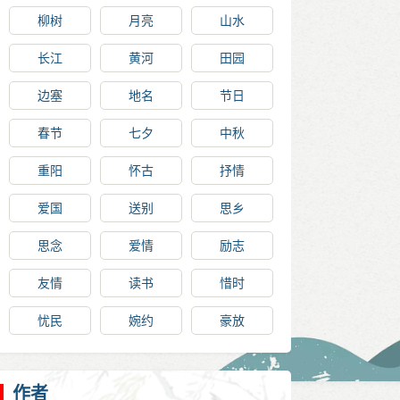
柳树
月亮
山水
长江
黄河
田园
边塞
地名
节日
春节
七夕
中秋
重阳
怀古
抒情
爱国
送别
思乡
思念
爱情
励志
友情
读书
惜时
忧民
婉约
豪放
作者