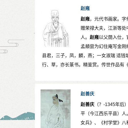
赵雍
赵雍
，元代书画家。字
赠荣禄大夫，江浙等处
人。
赵雍
以父荫入仕，
孟頫尝为幻住庵写金刚
县君，三子，凤，麟，燕；一女淑瑞 适钱
行、草，亦长篆书。精鉴赏。传世作品有
赵善庆
赵善庆
（？-1345
平（今江西乐平县）人
女兵》、《村学堂》八