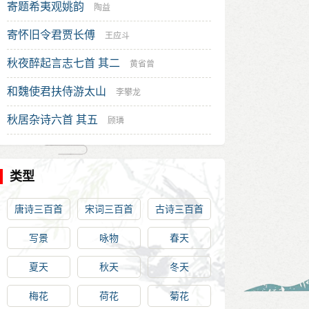
寄题希夷观姚韵
陶益
寄怀旧令君贾长傅
王应斗
秋夜醉起言志七首 其二
黄省曾
和魏使君扶侍游太山
李攀龙
秋居杂诗六首 其五
顾璘
类型
唐诗三百首
宋词三百首
古诗三百首
写景
咏物
春天
夏天
秋天
冬天
梅花
荷花
菊花