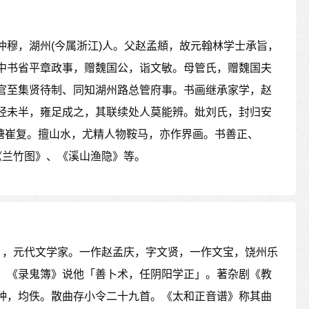
仲穆，湖州(今属浙江)人。父赵孟頫，故元翰林学士承旨，
中书省平章政事，赠魏国公，诣文敏。母管氏，赠魏国夫
官至集贤待制、同知湖州路总管府事。书画继承家学，赵
经未半，雍足成之，其联续处人莫能辨。妣刘氏，封归安
塘崔复。擅山水，尤精人物鞍马，亦作界画。书善正、
《兰竹图》、《溪山渔隐》等。
年后），元代文学家。一作赵孟庆，字文贤，一作文宝，饶州乐
。《录鬼簿》说他「善卜术，任阴阳学正」。著杂剧《教
种，均佚。散曲存小令二十九首。《太和正音谱》称其曲