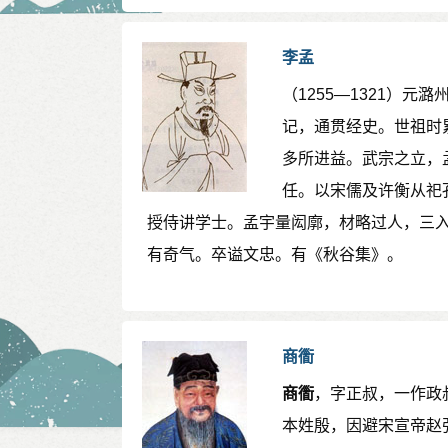
李孟
（1255—1321）
记，通贯经史。世祖时
多所进益。武宗之立，
任。以宋儒及许衡从祀
授侍讲学士。孟宇量闳廓，材略过人，三
有奇气。卒谥文忠。有《秋谷集》。
商衟
商衟
，字正叔，一作政
本姓殷，因避宋宣帝赵