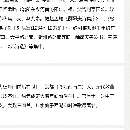
59) 元代散曲家。回鹘（即今维吾尔族）人。原名薛超吾，以第
居怀孟路（治所在今河南沁阳）。祖、父皆封覃国公。汉
亦称马昂夫、马九皋。据赵孟頫《
薛昂夫
诗集序》（《松
子礼于刘辰翁(1234～1297)门下，约可推知他生年约在
院事、太平路总管、衢州路总管等职。
薛昂夫
善篆书，有诗
》、《元诗选》等集中。
成宗大德年间前后在世），洪都（今江西南昌）人，元代散曲
号均不详，约元成宗大德年间前后在世。官学士，时中工
支，套数三四首，以水仙子西湖四时渔歌最著名。