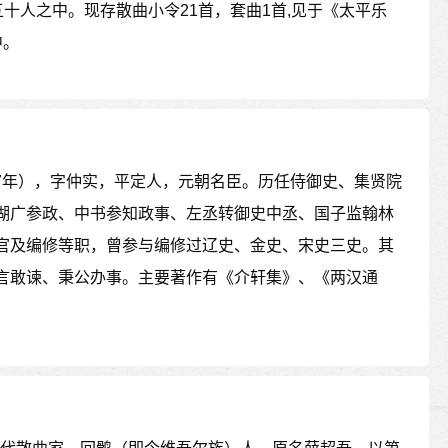
五十人之中。现存散曲小令21首，套曲1首,见于《太平乐
中。
357年），字仲实，平定人，元朝名臣。历任侍御史、集贤院
湖广参政、中书参知政事、左丞转御史中丞、国子监翰林
官及编修等职，曾参与编修过辽史、金史、宋史三史。其
言敢谏、秉公办事。主要著作有《介轩集》、《两汉通