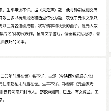
家，生平事迹不详。据《录鬼簿》载，他与钟嗣成相交有
其散曲多以杭州景致和西湖传说为题，表现了元末文采派
支以曲牌名连缀成套，状写情事和秋景的曲子，是元人散
“集专名”体的代表作，虽属文字游戏，但全套妥贴稳称，音
填曲技巧的范本。
一三二〇年前后在世）名不详，古邠（今陕西旬邑县东北）
元仁宗延祐末前后在世。生平不详。孙楷第《元曲家考
误，则云其河南开封市人。曾客游湘南、巴丘。有女蕙兰，工
卒。