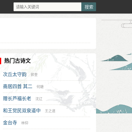
热门古诗文
次丘太守韵
郭奎
斋居四首 其二
何瑭
赠长芦福长老
沈辽
和王觉民双泉道中
王之道
金台寺
林仰