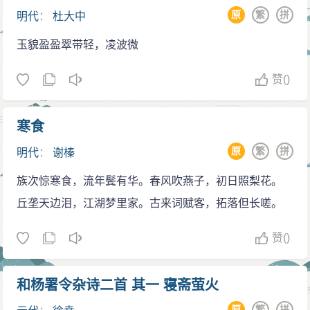
原
繁
拼
明代
：
杜大中
玉貌盈盈翠带轻，凌波微
赞
()
寒食
原
繁
拼
明代
：
谢榛
族次惊寒食，流年鬓有华。春风吹燕子，初日照梨花。
丘垄天边泪，江湖梦里家。古来词赋客，拓落但长嗟。
赞
()
和杨署令杂诗二首 其一 寝斋萤火
原
繁
拼