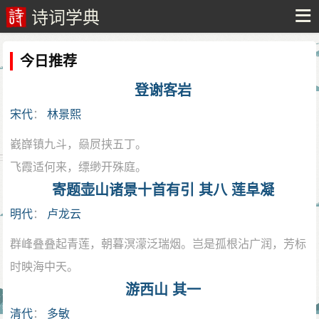
诗词学典
今日推荐
登谢客岩
宋代
：
林景熙
巀嶭镇九斗，赑屃挟五丁。
飞霞适何来，缥缈开殊庭。
寄题壶山诸景十首有引 其八 莲阜凝
永怀谢康乐，坐啸山水城。
旷代得真契，登临有余情。
明代
：
卢龙云
松风洒六月，使我毛骨清。
群峰叠叠起青莲，朝暮溟濛泛瑞烟。岂是孤根沾广润，芳标
猿鸟亦仙意，人生胡营营。
时映海中天。
石麟卧荒麓，问此谁氏茔。
游西山 其一
野老向我言，其人昔公卿。
清代
：
多敏