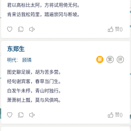
君以高标比太阿，方将试用倚无何。
肯来访我松筠里，踏遍崇冈与断坡。
赞
()
东郑生
原
繁
拼
明代
：
顾璘
图史聊足娱，胡为苦多营。
经旬谢宾客，春草当门生。
白发午未栉，青山时独行。
萧萧树上瓢，莫与风俱鸣。
赞
()