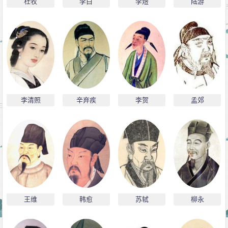
杜牧
李白
李煜
陆游
李清照
辛弃疾
李贺
孟郊
王维
韩愈
苏轼
柳永