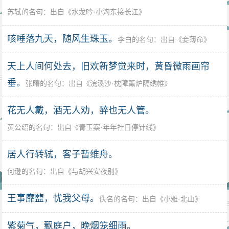
苏轼的名句
：出自《
水龙吟·小沟东接长江
》
咳唾落九天，随风生珠玉。
李白的名句
：出自《
妾薄命
》
天上人间何处去，旧欢新梦觉来时，黄昏微雨画帘
垂。
张曙的名句
：出自《
浣溪沙·枕障薰炉隔绣帷
》
花无人戴，酒无人劝，醉也无人管。
黄公绍的名句
：出自《
青玉案·年年社日停针线
》
居人行转轼，客子暂维舟。
何逊的名句
：出自《
与胡兴安夜别
》
王事靡盬，忧我父母。
佚名的名句
：出自《
小雅·北山
》
紫菊气，飘庭户，晚烟笼细雨。