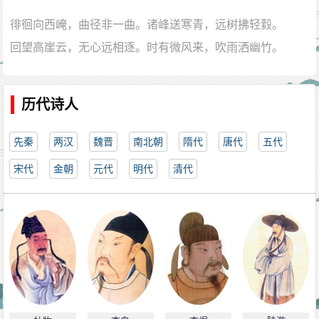
珠玉照黄坏，送者冠盖倾。
徘徊向西崦，曲径非一曲。诸峰送寒青，远树拂轻縠。
华朽变百年，所宝非修名。
回望高崖云，无心远相逐。时有微风来，吹雨洒幽竹。
乃知钟鼎贵，不如芝薇馨。
久立石级寒，秋色益苍肃。树杪澈清梵，经堂见幽麓。
所以世外人，返老还吾婴。
稍自理蜡屐，行将悟金栗。萧然空尘思，四顾悄山绿。
倚杖空叹息，洞口云冥冥。
历代诗人
先秦
两汉
魏晋
南北朝
隋代
唐代
五代
宋代
金朝
元代
明代
清代