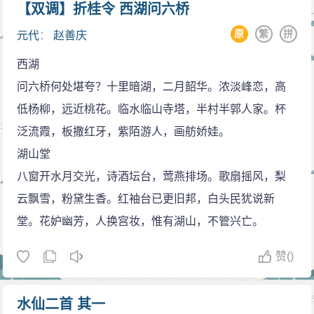
【双调】折桂令 西湖问六桥
原
繁
拼
元代
：
赵善庆
西湖
问六桥何处堪夸？十里暗湖，二月韶华。浓淡峰恋，高
低杨柳，远近桃花。临水临山寺塔，半村半郭人家。杯
泛流霞，板撒红牙，紫陌游人，画舫娇娃。
湖山堂
八窗开水月交光，诗酒坛台，莺燕排场。歌扇摇风，梨
云飘雪，粉黛生香。红袖台已更旧邦，白头民犹说新
堂。花妒幽芳，人换宫妆，惟有湖山，不管兴亡。
赞
()
水仙二首 其一