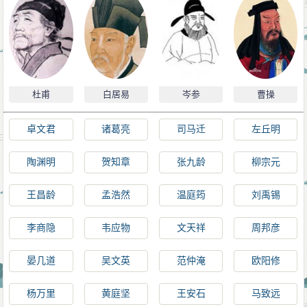
杜甫
白居易
岑参
曹操
卓文君
诸葛亮
司马迁
左丘明
陶渊明
贺知章
张九龄
柳宗元
王昌龄
孟浩然
温庭筠
刘禹锡
李商隐
韦应物
文天祥
周邦彦
晏几道
吴文英
范仲淹
欧阳修
杨万里
黄庭坚
王安石
马致远