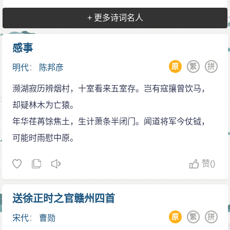
+ 更多诗词名人
感事
原
繁
拼
明代
：
陈邦彦
濒湖寂历辨烟村，十室看来五室存。岂有寇攘曾饮马，
却疑林木为亡猿。
年华荏苒馀焦土，生计萧条半闭门。闻道将军今仗钺，
可能时雨慰中原。
赞
()
送徐正时之官赣州四首
原
繁
拼
宋代
：
曹勋