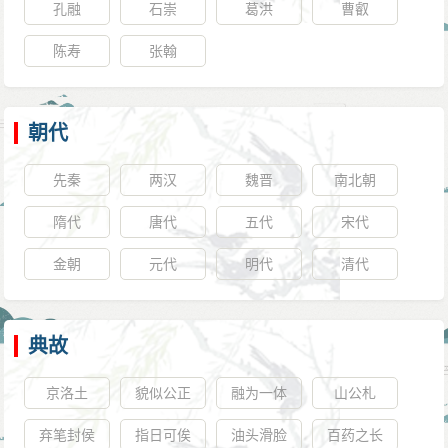
孔融
石崇
葛洪
曹叡
陈寿
张翰
朝代
先秦
两汉
魏晋
南北朝
隋代
唐代
五代
宋代
金朝
元代
明代
清代
典故
京洛土
貌似公正
融为一体
山公札
弃笔封侯
指日可俟
油头滑脸
百药之长