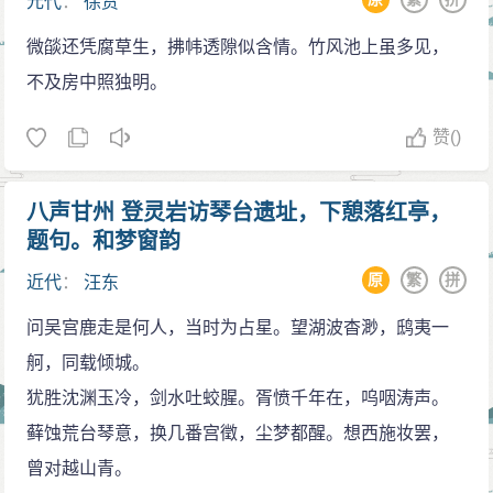
元代
：
徐贲
微燄还凭腐草生，拂帏透隙似含情。竹风池上虽多见，
不及房中照独明。
赞
()
八声甘州 登灵岩访琴台遗址，下憩落红亭，
题句。和梦窗韵
原
繁
拼
近代
：
汪东
问吴宫鹿走是何人，当时为占星。望湖波杳渺，鸱夷一
舸，同载倾城。
犹胜沈渊玉冷，剑水吐蛟腥。胥愤千年在，呜咽涛声。
藓蚀荒台琴意，换几番宫徵，尘梦都醒。想西施妆罢，
曾对越山青。