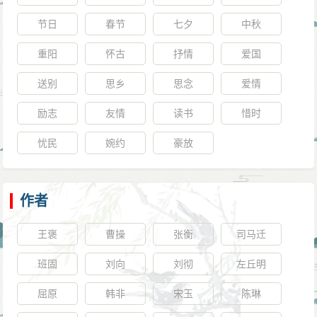
节日
春节
七夕
中秋
重阳
怀古
抒情
爱国
送别
思乡
思念
爱情
励志
友情
读书
惜时
忧民
婉约
豪放
作者
王褒
曹操
张衡
司马迁
班固
刘向
刘彻
左丘明
屈原
韩非
宋玉
陈琳