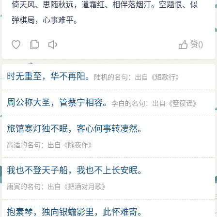
倚天风、思随秋远，遣霜红、相伴落烟汀。空题恨、似
弹棋局，心事难平。
赞
()
时无重至，华不再阳。
陆机的名句
：出自《
短歌行
》
周公称大圣，管蔡宁相容。
李白的名句
：出自《
箜篌谣
》
旅馆寒灯独不眠，客心何事转凄然。
高适的名句
：出自《
除夜作
》
我也不登天子船，我也不上长安眠。
唐寅的名句
：出自《
把酒对月歌
》
抱素琴，独向银蟾影里，此怀难寄。