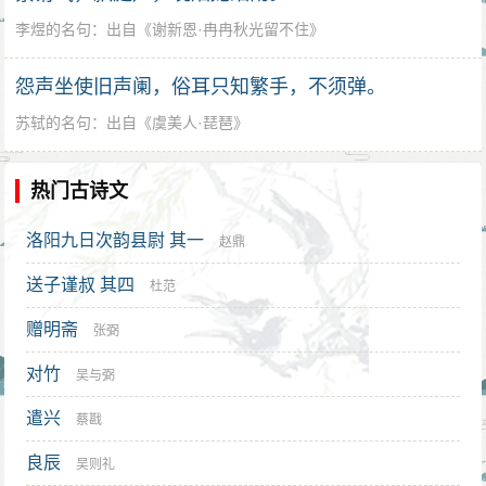
李煜的名句
：出自《
谢新恩·冉冉秋光留不住
》
怨声坐使旧声阑，俗耳只知繁手，不须弹。
苏轼的名句
：出自《
虞美人·琵琶
》
热门古诗文
洛阳九日次韵县尉 其一
赵鼎
送子谨叔 其四
杜范
赠明斋
张弼
对竹
吴与弼
遣兴
蔡戡
良辰
吴则礼