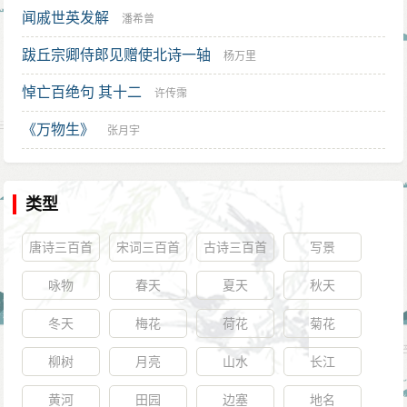
闻戚世英发解
潘希曾
跋丘宗卿侍郎见赠使北诗一轴
杨万里
悼亡百绝句 其十二
许传霈
《万物生》
张月宇
类型
唐诗三百首
宋词三百首
古诗三百首
写景
咏物
春天
夏天
秋天
冬天
梅花
荷花
菊花
柳树
月亮
山水
长江
黄河
田园
边塞
地名