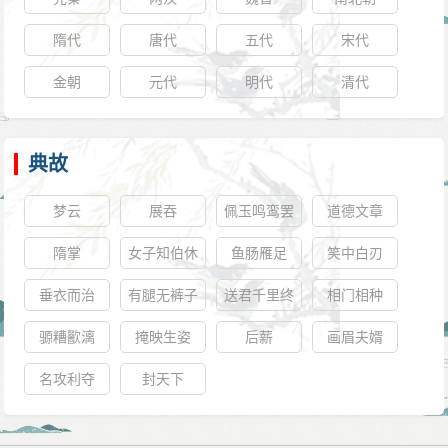
隋代
唐代
五代
宋代
金朝
元代
明代
清代
典故
梦云
展吞
佩玉鸣鸾罢
道德文章
歌舞
隋掌
女子知伯休
鱼肠雁足
笑中白刃
垂衣而治
有腿无裤子
送君千里终
相门相种
须别
𫘪糟歠漓
掩映生姿
后薪
画眉夫婿
名攻利夺
封天下