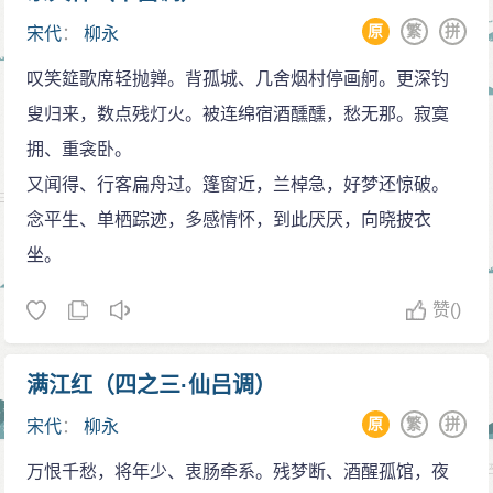
日久，身心疲惫，柳永作《轮台子·一枕清宵好梦》，追
原
繁
拼
宋代
：
柳永
忆“却返瑶京，重买千金笑”，感叹“芳年壮岁，离多欢
叹笑筵歌席轻抛亸。背孤城、几舍烟村停画舸。更深钓
少”。
叟归来，数点残灯火。被连绵宿酒醺醺，愁无那。寂寞
天圣七年（1029年），柳永返回京师，汴京繁华依
拥、重衾卧。
旧，但故交零落，物是人非，触目伤怀，柳永又离开京
又闻得、行客扁舟过。篷窗近，兰棹急，好梦还惊破。
都，前往西北。
念平生、单栖踪迹，多感情怀，到此厌厌，向晓披衣
明道年间（1032—1033年），柳永漫游渭南，作
坐。
《八声甘州·对潇潇暮雨洒江天》；不久，至成都，时田
况知益州，锦里风流、蚕市繁华，柳永作词以赠。出成
赞
()
都后，柳永又沿长江向东，过湖南、抵鄂州。
释褐为官
满江红（四之三·仙吕调）
景祐元年（1034年），仁宗亲政，特开恩科，对历
原
繁
拼
宋代
：
柳永
届科场沉沦之士的录取放宽尺度，柳永闻讯，即由鄂州
万恨千愁，将年少、衷肠牵系。残梦断、酒醒孤馆，夜
赶赴京师。是年春闱，柳永与其兄柳三接同登进士榜，