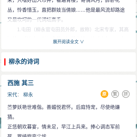
来，只嗜好出入市井，看遍青楼，寄情风月，醉卧花
人乞词，希望不断获得词人的新词作，使自己成为新作
咸平元年（998年），柳永居家乡，游览名胜中峰
丛，怜香惜玉，直把群妓当倩娘……他是最风流却路途
的演唱者，以给听众留下全新的印象，同时也希望通过
寺，作诗《题中峰寺》。柳永读到《眉峰碧》，甚爱此
又最坎坷的一代词坛高手。
词人在词中对自己的赞赏来提升名气。柳永落第后，频
词，将它题写在墙壁上，反复琢磨。
1.屯田（柳永官屯田员外郎，故称）北宋专家，其高
繁地与歌伎交往，教坊乐工和歌伎填词，供她们在酒肆
咸平四年（1001年），柳永尝试为词，作《巫山一
浑处不减清真，长调尤能以沉雄之魄，清劲之气，写奇
歌楼里演唱，常常会得到她们的经济资助，柳永也因此
展开阅读全文 ∨
段云·六六真游洞》，歌颂家乡风景武夷山，有“飘飘凌云
丽之情，做挥绰之声” ——郑文火卓
可以流连于坊曲，不至于有太多的衣食之虞。歌伎是柳
之意”。
2.“掩众制而尽其妙,好之者以为无以复加” ——胡寅
柳永的诗词
永词的演唱者和主要歌咏对象，存世柳词中涉及歌伎情
流寓江淮
3.“凡有井水处即能歌柳词。” —— 叶梦得
感方面的约150首，歌伎激发了柳永的创作热情，满足了
咸平五年（1002年），柳永计划进京参加礼部考
4.“露花倒影柳三变，桂子飘香张久成。” ——李清照
他的情感追求，促成了他的创作风格，也奠定了他的文
西施 其三
试，由钱塘入杭州，因迷恋湖山美好、都市繁华，遂滞
5.“予观柳氏文章，喜其能道嘉佑中太平气象，如观
学地位。
原
繁
拼
留杭州，沉醉于听歌买笑的浪漫生活之中。咸平六年
宋代
：
柳永
杜甫诗，典雅文华，无所不有。是时予方为儿，犹想见
白衣卿相
（1003年），孙何知杭州，门禁甚严，柳永作《望海潮·
苎萝妖艳世难偕。善媚悦君怀。后庭恃宠，尽使绝嫌
其俗，欢声和气，洋溢道路之间，动植咸若。令人歌柳
柳永年轻时应试科举，屡屡落第；即暮年及第，又
东南形胜》，前往拜谒。此词一出，即广为传诵，柳永
猜。
词，闻其声，听其词，如丁斯时，使人慨然有感。呜
转官落魄，终官不过屯田员外郎。由于仕途坎坷、生活
亦因此名噪一时。
正恁朝欢暮宴，情未足，早江上兵来。捧心调态军前
呼，太平气象，柳能一写于乐章，所谓词人盛事之黼
潦倒，柳永由追求功名转而厌倦官场，沉溺于旖旎繁华
景德元年（1004年）秋，孙何还京太常礼院，柳永
死，罗绮旋变尘埃。