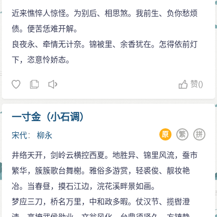
近来憔悴人惊怪。为别后、相思煞。我前生、负你愁烦
债。便苦恁难开解。
良夜永、牵情无计奈。锦被里、余香犹在。怎得依前灯
下，恣意怜娇态。
赞
()
一寸金（小石调）
原
繁
拼
宋代
：
柳永
井络天开，剑岭云横控西夏。地胜异、锦里风流，蚕市
繁华，簇簇歌台舞榭。雅俗多游赏，轻裘俊、靓妆艳
冶。当春昼，摸石江边，浣花溪畔景如画。
梦应三刀，桥名万里，中和政多暇。仗汉节、揽辔澄