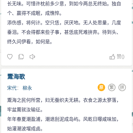
长无味。可惜许枕前多少意，到如今两总无终始。独自
授睦州团练推官，暮年及第，柳永喜悦不已。
个、赢得不成眠，成憔悴。
二月，柳永由汴京至睦州，途经苏州，时范仲淹知
添伤感，将何计。空只恁，厌厌地。无人处思量，几度
苏州，柳永遂前往拜谒，并作词进献。九月，睦州知州
垂泪。不会得都来些子事，甚恁底死难拚弃。待到头、
吕蔚爱慕柳永才华，向朝廷举荐，因“未有善状”受阻。
终久问伊看，如何是。
景祐四年（1037年），柳永调任余杭县令，抚民清
净，深得百姓爱戴。
赞
()
宝元二年（1039年），柳永任浙江定海晓峰盐监，
作《煮海歌》，对盐工的艰苦劳作予以深刻描述。柳永
䰞海歌
为政有声，被称为“名宦”。
原
繁
拼
宋代
：
柳永
转官辞世
䰞海之民何所营，妇无蚕织夫无耕。衣食之源太寥落，
庆历三年（1043年），调任泗州判官。时柳永已为
牢盆䰞就汝输征。
地方官三任九年，且皆有政绩，按宋制理应磨勘改官，
年年春夏潮盈浦，潮退刮泥成岛屿。风乾日曝咸味加，
竟未成行，柳永“久困选调”，遂有“游宦成羁旅”之叹。
始灌潮波塯成卤。
秋，柳永进献新词《醉蓬莱·渐亭皋叶下》，因有“太液波