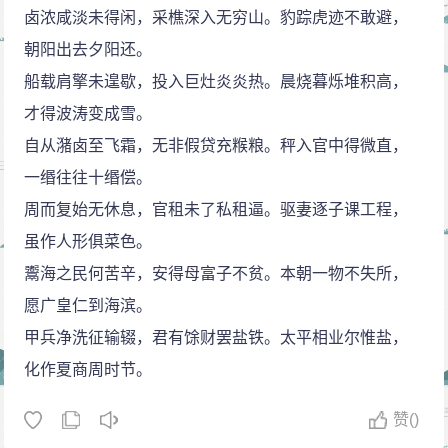
卤浓咸淡未得闲，采樵深入无穷山。豹踪虎迹不敢避，
翻”等语，不合圣意，改官投诉无果而终。八月，范仲淹
朝阳出去夕阳还。
拜参知政事，颁行庆历新政，重订官员磨勘之法。柳永
船载肩擎未遑歇，投入巨灶炎炎热。晨烧暮烁堆积高，
申雪投诉，改为著作佐郎，授西京灵台山令。
才得波涛变成雪。
庆历六年（1046年），转官著作郎。次年，柳永再
自从潴卤至飞霜，无非假贷充糇粮。秤入官中得微直，
度游苏州，作词赠苏州知州滕宗谅。
一缗往往十缗偿。
皇祐元年（1049年），转官太常博士。次年，改任
周而复始无休息，官租未了私租逼。驱妻逐子课工程，
屯田员外郎，遂以此致仕，定居润州。
虽作人形俱菜色。
皇祐五年（1053年），柳永与世长辞。
䰞海之民何苦辛，安得母富子不贫。本朝一物不失所，
愿广皇仁到海滨。
甲兵净洗征输辍，君有馀财罢盐铁。太平相业尔惟盐，
化作夏商周时节。
赞
()