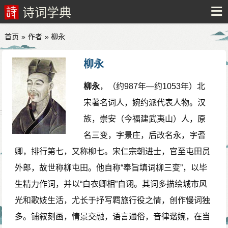
诗词学典
首页
»
作者
» 柳永
柳永
柳永
，（约987年—约1053年）北
宋著名词人，婉约派代表人物。汉
族，崇安（今福建武夷山）人，原
名三变，字景庄，后改名永，字耆
卿，排行第七，又称柳七。宋仁宗朝进士，官至屯田员
外郎，故世称柳屯田。他自称“奉旨填词柳三变”，以毕
生精力作词，并以“白衣卿相”自诩。其词多描绘城市风
光和歌妓生活，尤长于抒写羁旅行役之情，创作慢词独
多。铺叙刻画，情景交融，语言通俗，音律谐婉，在当