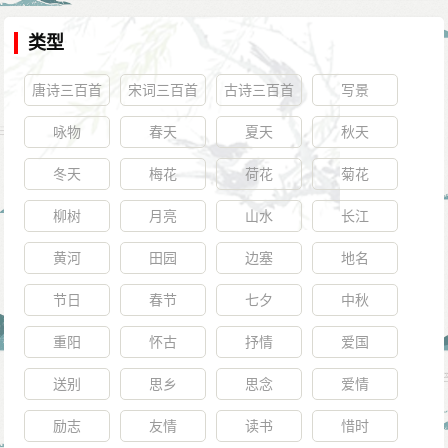
类型
唐诗三百首
宋词三百首
古诗三百首
写景
咏物
春天
夏天
秋天
冬天
梅花
荷花
菊花
柳树
月亮
山水
长江
黄河
田园
边塞
地名
节日
春节
七夕
中秋
重阳
怀古
抒情
爱国
送别
思乡
思念
爱情
励志
友情
读书
惜时