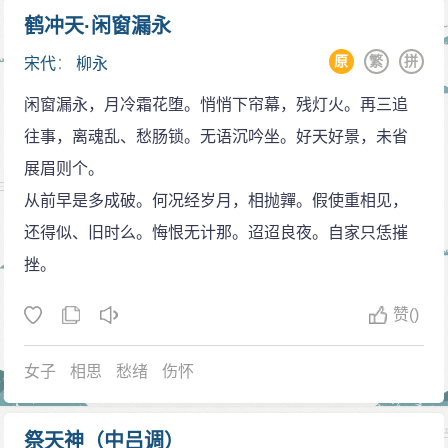
天·黄金榜上》，发泄对科举的牢骚和不满，但对中举出
鹤冲天·闲窗漏永
仕并未完全绝望。不久之后，柳永作词《如鱼水·帝里疏
原
繁
拼
宋代
：
柳永
散》，对此次应试的不利，柳永已不再介怀，对试举仍
闲窗漏永，月冷霜花堕。悄悄下帘幕，残灯火。再三追
抱希望。
往事，离魂乱、愁肠锁。无语沉吟坐。好天好景，未省
大中祥符八年（1015年），柳永第二次参加礼部考
展眉则个。
试，再度落第。同时，与相好歌女虫娘关系出现裂痕，
从前早是多成破。何况经岁月，相抛嚲。假使重相见，
柳永作词《征部乐·雅欢幽会》，抒发失意兼失恋的苦闷
还得似、旧时么。悔恨无计那。迢迢良夜。自家只恁摧
情绪。
挫。
天禧二年（1018年），长兄柳三复进士及第，柳永
第三次落榜。
赞
()
浪迹天涯
女子
相思
愁绪
伤怀
天圣二年（1024年），柳永第四次落第，愤而离开
京师，与情人（或为虫娘）离别，作著名的《雨霖铃·寒
蝉凄切》，由水路南下，填词为生，词名日隆。因漂泊
祭天神（中吕调）