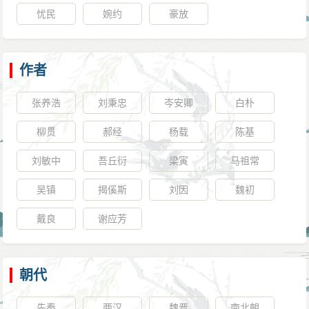
忧民
婉约
豪放
作者
张养浩
刘秉忠
岑安卿
白朴
柳贯
郝经
杨载
陈基
刘敏中
吾丘衍
梁寅
马祖常
吴镇
揭傒斯
刘因
魏初
戴良
谢应芳
朝代
先秦
两汉
魏晋
南北朝