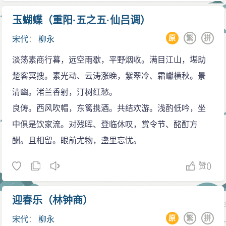
玉蝴蝶（重阳·五之五·仙吕调）
原
繁
拼
宋代
：
柳永
淡荡素商行暮，远空雨歇，平野烟收。满目江山，堪助
楚客冥搜。素光动、云涛涨晚，紫翠冷、霜巘横秋。景
清幽。渚兰香射，汀树红愁。
良俦。西风吹帽，东篱携酒。共结欢游。浅酌低吟，坐
中俱是饮家流。对残晖、登临休叹，赏令节、酩酊方
酬。且相留。眼前尤物，盏里忘忧。
赞
()
迎春乐（林钟商）
原
繁
拼
宋代
：
柳永