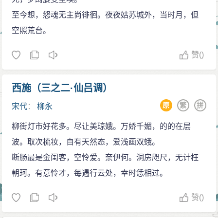
藻，其可废耶？” ——黄裳
的都市生活，以毕生精力作词，并在词中以“白衣卿相”自
做《玉蝴蝶·渐觉芳郊明媚》，追忆陪孙何游乐情事。
至今想，怨魂无主尚徘徊。夜夜姑苏城外，当时月，但
6."其词格固不高，而音律谐婉，语意妥贴,承平气象,
诩。表面上看，柳永对功名利禄不无鄙视，但骨子里还
景德年间（1004—1007年），柳永离开杭州，沿汴
空照荒台。
形容曲尽。" ——陈振孙
是忘不了功名，希望走上一条通达于仕途的道路。柳永
河到苏州，作《双声子·晚天萧索》；不久入扬州，作
7.“渐霜风凄紧，关河冷落，残照当楼”三句，“不减唐
是矛盾的，他想做一个文人雅士，却永远摆脱不掉对俗
赞
()
《临江仙·鸣珂碎撼都门晓》，追忆旧游，度过了青年时
人高处”。 ——苏轼
世生活和情爱的眷恋和依赖；而醉里眠花柳的时候，他
期的一段放浪生活。
8.完颜亮读罢柳永的《望海潮》一词，称赞杭州之
却又在时时挂念自己的功名。然而，仕途上的不幸，反
西施（三之二·仙吕调）
科举之路
美：“东南形胜，三吴都会，钱塘自古繁华……有三秋桂
倒使他的艺术天赋在词的创作领域得到充分的发挥。
大中祥符元年（1008年），柳永进入京师汴京（今
原
繁
拼
宋代
：
柳永
子，十里荷花”，“遂起投鞭渡江、立马吴山之志”，隔年以
据传，柳永晚年穷愁潦倒，死时一贫如洗，无亲人
开封）。时北宋承平日久，都城繁华极盛：元宵，皇帝
六十万大军南下攻宋。（罗大经《鹤林玉露》卷一）
柳街灯市好花多。尽让美琼娥。万娇千媚，的的在层
祭奠。歌伎念他的才学和痴情，凑钱替其安葬。每年清
与民同乐；清明，郊外踏青；端午，龙舟竞渡；汴京风
9.宋叶梦得《避暑录话》记载：“柳永为举子时，多
波。取次梳妆，自有天然态，爱浅画双蛾。
明节，又相约赴其坟地祭扫，并相沿成习，称之“吊柳七”
情，纸迷金醉。柳永凌云辞赋，将帝都的“承平气象，形
游狭邪，善为歌辞。教坊乐工每得新腔，必求永为辞，
断肠最是金闺客，空怜爱。奈伊何。洞房咫尺，无计枉
或“吊柳会”，这种风俗一直持续到宋室南渡。
容曲尽”。
始行于世，于是声传一时。余仕丹徒，尝见一西夏归朝
朝珂。有意怜才，每遇行云处，幸时恁相过。
大中祥符二年（1009年），春闱在即，柳永踌躇满
官云：‘凡有井水处，即能歌柳词。’” 并且柳词可分俚、
志，自信“定然魁甲登高第”。及试，真宗有诏，“属辞浮
赞
()
雅两派。
糜”皆受到严厉谴责，柳永初试落第。愤慨之下作《鹤冲