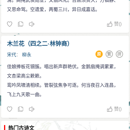
清。高掩武侯勋业，文翁风化。台鼎须贤久，方镇静、
又思命驾。空遗爱，两蜀三川，异日成嘉话。
赞
()
木兰花（四之二·林钟商）
原
繁
拼
宋代
：
柳永
佳娘捧板花钿簇。唱出新声群艳伏。金鹅扇掩调累累，
文杏梁高尘簌簌。
鸾吟凤啸清相续。管裂弦焦争可逐。何当夜召入连昌，
飞上九天歌一曲。
赞
()
热门古诗文