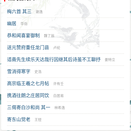
梅六首 其三
谢逸
幽居
华岳
恭和闻喜宴御制
魏了翁
送元赞府重任龙门县
卢纶
适斋先生续乐天达哉行因继其后诗虽不工聊抒
姜特立
雪消得寒字
史浩
高宗临王羲之七月帖
许有壬
携酒往朗之庄居同饮
白居易
三偈寄白沙和尚 其一
林希逸
寄东山觉老
王铚