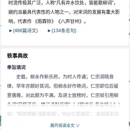
时流传极其广泛，人称“凡有井水饮处，皆能歌柳词”，
婉约派最具代表性的人物之一，对宋词的发展有重大影
响，代表作 《雨霖铃》《八声甘州》。
►(486篇诗文)
►(134条名句)
轶事典故
奉旨填词
史载，柳永作新乐府，为时人传诵；仁宗洞晓音
律，早年亦颇好其词。但柳永好作艳词，仁宗即位后留
意儒雅，对此颇为不满。及进士放榜时，仁宗就引用柳
永词“忍把浮名，换了浅斟低唱”（《鹤冲天·黄金榜上》）
说：“既然想要‘浅斟低唱’，何必在意虚名”，遂刻意划去
柳永之名。
展开阅读全文 ∨