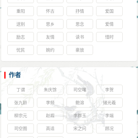
重阳
怀古
抒情
爱国
送别
思乡
思念
爱情
励志
友情
读书
惜时
忧民
婉约
豪放
作者
丁谓
朱庆馀
司空曙
李贺
张九龄
李频
鲍溶
储光羲
柳宗元
赵嘏
李群玉
李端
司空图
高适
宋之问
顾况