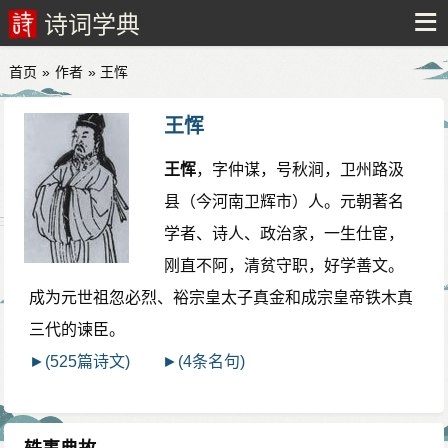
诗词学典
首页
»
作者
» 王恽
王恽
王恽
，字仲谋，号秋涧，卫州路汲
县（今河南卫辉市）人。元朝著名
学者、诗人、政治家，一生仕宦，
刚直不阿，清贫守职，好学善文。
成为元世祖忽必烈、裕宗皇太子真金和成宗皇帝铁木真
三代的谏臣。
►(525篇诗文)
►(4条名句)