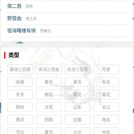
偈二首
释休
野营曲
唐之淳
宿海曙楼有悼
罗耀正
类型
唐诗三百首
宋词三百首
古诗三百首
写景
咏物
春天
夏天
秋天
冬天
梅花
荷花
菊花
柳树
月亮
山水
长江
黄河
田园
边塞
地名
节日
春节
七夕
中秋