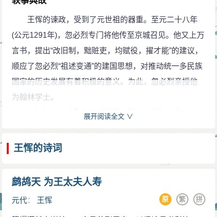
轶事典故
王恽的谏政，受到了元世祖的器重。至元二十八年
(公元1291年)，忽必烈专门将他传至京城召见。他又上万
言书，提出“改旧制，黜赃吏，均赋役，擢才能”的建议，
顺应了忽必烈“祖述变通”的建国思想，对推动统一多民族
国家的历史发展有着积极的意义。为此，忽必烈亲授他
为翰林学士。
王恽任职从政期间，时常忧国忧民，他把历代明君
展开阅读全文 ∨
贤相勤劳思政、治国安邦的经验和事迹系统整理成章，
用“顺谏”的方式，奏疏给尚未登基的皇太子参阅。裕宗真
王恽的诗词
金非常赏识他的这种见解，除自己学习外，还将《承华
事略》各篇发给皇孙们传读。裕宗真金早薨，他的儿子
鹧鸪天 为王太夫人寿
成宗铁木真即位。王恽给成宗皇帝敬献的供物不是玉
原
繁
拼
元代
：
王恽
帛、珠宝，而是他论述的《守成事鉴》十五篇，表现出