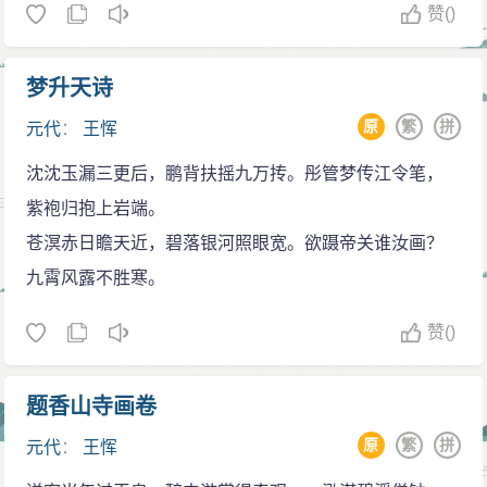
赞
()
梦升天诗
原
繁
拼
元代
：
王恽
沈沈玉漏三更后，鹏背扶摇九万抟。彤管梦传江令笔，
紫袍归抱上岩端。
苍溟赤日瞻天近，碧落银河照眼宽。欲蹑帝关谁汝画？
九霄风露不胜寒。
赞
()
题香山寺画卷
原
繁
拼
元代
：
王恽