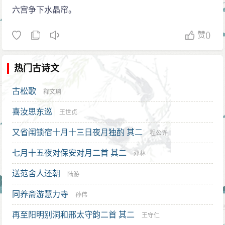
六宫争下水晶帘。
赞
()
热门古诗文
古松歌
释文珦
喜汝思东巡
王世贞
又省闱锁宿十月十三日夜月独酌 其二
程公许
七月十五夜对保安对月二首 其二
邓林
送范舍人还朝
陆游
同养斋游慧力寺
孙伟
再至阳明别洞和邢太守韵二首 其二
王守仁