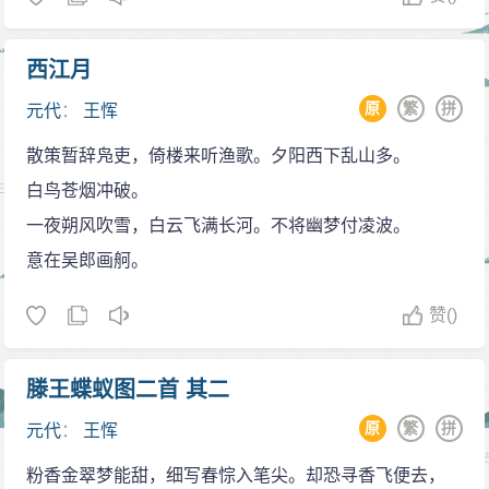
西江月
原
繁
拼
元代
：
王恽
散策暂辞凫吏，倚楼来听渔歌。夕阳西下乱山多。
白鸟苍烟冲破。
一夜朔风吹雪，白云飞满长河。不将幽梦付凌波。
意在吴郎画舸。
赞
()
滕王蝶蚁图二首 其二
原
繁
拼
元代
：
王恽
粉香金翠梦能甜，细写春悰入笔尖。却恐寻香飞便去，