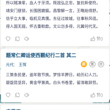
所以贼凑辈，血人于牙须。既戕弘正忠，复抗新使符。
靖安门昼锁，长围困貔貙。昌黎解一言，王略始得舒。
信乎立大事，临机见真儒。东征过故城，往事秋风徂。
得人国无弱，怀古重欷歔。文公岂多得，元翼何代无。
赞
()
题常仁卿运使西觐纪行二首 其二
原
繁
拼
元代
：
王恽
三策条民便，逾年致节旄。梦惊羊胛日，崄历幻人刀。
碧盌昆坚异，黄金甲第高。白头书卷里，留滞敢辞劳。
赞
()