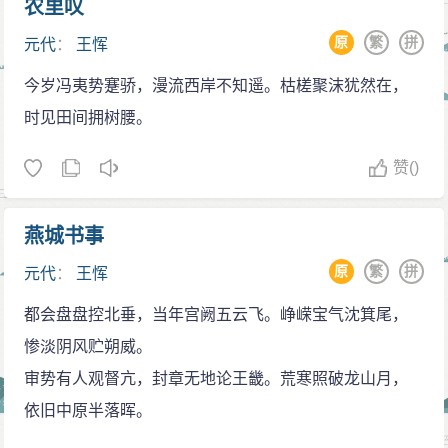
农里叹
原
繁
拼
元代
：
王恽
今岁冯夷势蹇骄，漫流西岸不知遥。枯槎聚沫犹然在，
时见田间拥树腰。
赞
()
燕城书事
原
繁
拼
元代
：
王恽
都会盘盘控北垂，当年宫阙五云飞。峥嵘宝气沈箕尾，
惨淡阴风贮朔威。
审势有人观督亢，封章无地论王畿。荒寒照破龙山月，
依旧中原半落晖。