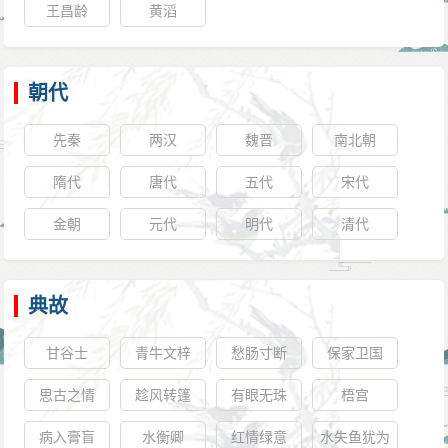
王昌龄
黄滔
朝代
先秦
两汉
魏晋
南北朝
隋代
唐代
五代
宋代
金朝
元代
明代
清代
典故
甘谷士
青牛文梓
愁肠寸断
保家卫国
思古之情
趁风转篷
有眼无珠
梧宫
病入膏盲
水衡卿
红情绿意
水失鱼犹为