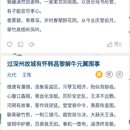
簪纚潇然自谢林。一家柔范到周南。以贤论母书彤管，
忠心事主的一片赤诚。因此，成宗又加封他为通议大
有子能官尽孝心。
夫，知制诰。并委托他同赵孟頫等人纂修《元世祖实
香雾碧，寿尊深。岁时春辇醉花阴。从今业庆堂前月，
录》。
翠竹高梧听凤吟。
大德八年(公元1304年)六月，王恽在汲县去世，终年
七十八岁。朝廷的钦差大臣在汲县看到他的故居依然是
赞
()
茅屋陋室，清贫如民。其儿孙们田园生涯，耕稼自给，
便如实奏明圣上。皇上赐钞万贯，赠翰林学士承旨资善
过深州故城有怀韩昌黎解牛元翼围事
大夫，追封太原郡公，谥号“文定”。子孙荫封受禄。家乡
原
繁
拼
元代
：
王恽
人民也把他少年勤奋读书的古子涧村誉为“秋涧书声”，被
列为“汲县八景”之一。他的言论诗文刊行于世一百卷为后
维唐有藩镇，连衡皆盗区。污孽互相济，殆似背胁疽。
人所传读。他的墓圹位于汲县(今卫辉市)城郊乡八里屯村
心腹讧蟊贼，膏血化虫蛆。厉阶安史乱，王泽不远敷。
西南石人洼内，距县城十华里。墓地前沿有神道，两旁
河朔有故事，誓作效逆徒。堂堂裴中令，夷蔡恢皇图。
为石刻仪仗，对称排列，每当“清明”前后和春节期间，家
聊乘破竹势，一制三镇污。腐败就与决，大赫天王诛。
乡父老纷纷前往祭扫凭吊，表达深切的怀念和哀思 。
彼相中妒梗，百裴竟无如。事机一堕地，涵溃终丧躯。