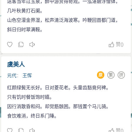
送客当年过玉泉，醉中游赏得奇观。一泓湛碧浮僧钵，
几叶秋黄打石阑。
山色空濛金界湿，松声清泛海波寒。吟鞭回首都门道，
斜日归时翠满鞍。
赞
()
虞美人
原
繁
拼
元代
：
王恽
红颜绿鬓无长好。日对菱花老。头童齿豁竟何裨。
只有饥时餐饭饱时嬉。
因行消散昏和闷。却觉筋骸困。那钱置个马儿骑。
食饮难消，终日系门陲。
赞
()