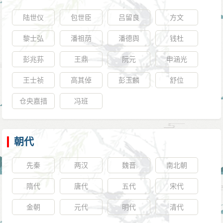
陆世仪
包世臣
吕留良
方文
黎士弘
潘祖荫
潘德舆
钱杜
彭兆荪
王鼎
阮元
申涵光
王士祯
高其倬
彭玉麟
舒位
仓央嘉措
冯班
朝代
先秦
两汉
魏晋
南北朝
隋代
唐代
五代
宋代
金朝
元代
明代
清代