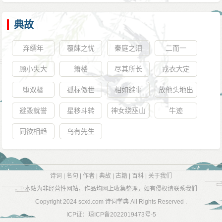
典故
弃𦈡年
覆餗之忧
秦庭之泪
二而一
顾小失大
箫楼
尽其所长
戎衣大定
堕双橘
孤标傲世
相如避事
放他头地出
避毁就誉
星移斗转
神女绕巫山
牛迹
同欲相趋
乌有先生
诗词
|
名句
|
作者
|
典故
|
古籍
|
百科
|
关于我们
本站为非经营性网站，作品均网上收集整理，如有侵权请联系我们
Copyright 2024
scxd.com 诗词学典
All Rights Reserved .
ICP证：
琼ICP备2022019473号-5