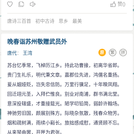
赞
()
唐诗三百首
初中古诗
思乡
最美
晚春诣苏州敬赠武员外
原
繁
拼
唐代
：
王湾
苏台忆季常，飞棹历江乡。持此功曹掾，初离华省郎。
贵门生礼乐，明代秉文章。嘉郡位先进，鸿儒名重扬。
爰从姻娅贬，岂失忠信防。万里行骥足，十年暌凤翔。
回迁翊元圣，入拜伫惟良。别业对南浦，群书满北堂。
意深投辖盛，才重接筵光。陋学叨铅简，弱龄许翰场。
神驰劳旧国，颜展别殊方。际晓杂氛散，残春众物芳。
烟和疏树满，雨续小谿长。旅拙感成慰，通贤顾不忘。
从来琴曲罢，开匣为君张。