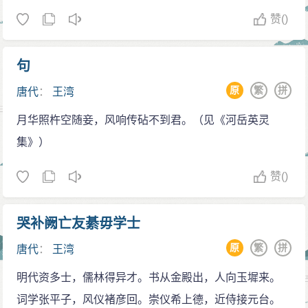
赞
()
句
原
繁
拼
唐代
：
王湾
月华照杵空随妾，风响传砧不到君。（见《河岳英灵
集》）
赞
()
哭补阙亡友綦毋学士
原
繁
拼
唐代
：
王湾
明代资多士，儒林得异才。书从金殿出，人向玉墀来。
词学张平子，风仪褚彦回。崇仪希上德，近侍接元台。