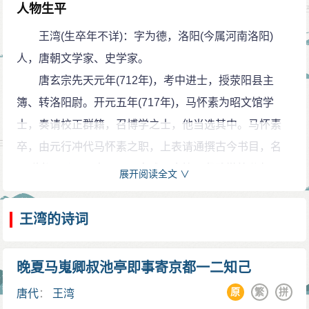
诗界限的标志(《诗薮》)。可见这首诗在当时及后世受到
人物生平
了普遍重视。其诗，《全唐诗》有收录。
王湾(生卒年不详)：字为德，洛阳(今属河南洛阳)
人，唐朝文学家、史学家。
唐玄宗先天元年(712年)，考中进士，授荥阳县主
簿、转洛阳尉。开元五年(717年)，马怀素为昭文馆学
士，奏请校正群籍，召博学之士，他当选其中。马怀素
卒，由元行冲代马怀素之职，上表请通撰古今书目，名
《群书目录》。由毋煚、韦述、余钦、殷践猷等分部而
展开阅读全文 ∨
治之，他和刘仲丘合治集部图书，历时5年而成《群书四
部录》200卷。校完内府图籍后，又于陆少伯等一起编校
王湾的诗词
丽正书院藏书。他对南朝粱、齐以后的诗文集进行了大
量的编校工作。书成后，因功授任洛阳尉。在开元十七
晚夏马嵬卿叔池亭即事寄京都一二知己
年，曾作诗赠当时宰相萧嵩和裴光庭，后去世。
原
繁
拼
唐代
：
王湾
词翰早著，往来于吴、楚间，可惜遗作不多。其“海