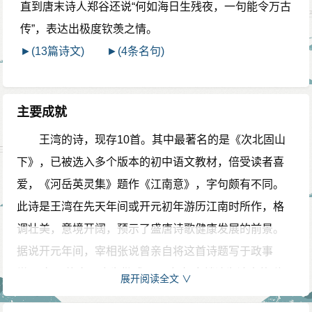
直到唐末诗人郑谷还说“何如海日生残夜，一句能令万古
传”，表达出极度钦羡之情。
►(13篇诗文)
►(4条名句)
主要成就
王湾的诗，现存10首。其中最著名的是《次北固山
下》，已被选入多个版本的初中语文教材，倍受读者喜
爱，《河岳英灵集》题作《江南意》，字句颇有不同。
此诗是王湾在先天年间或开元初年游历江南时所作，格
调壮美，意境开阔，预示了盛唐诗歌健康发展的前景。
据说开元年间，宰相张说曾亲自将这首诗题写于政事
堂，"每示能文，令为楷式"。明朝胡应麟认为诗中的"海
展开阅读全文 ∨
日生残夜，江春入旧年"二句，是区别盛唐与初唐、中唐