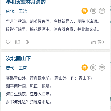
奉和贺监林月清酌
原
繁
拼
唐代
：
王湾
华月当秋满，朝英假兴同。净林新霁入，规院小凉通。
碎影行筵里，摇花落酒中。消宵凝爽意，并此助文雄。
赞
()
次北固山下
原
繁
拼
唐代
：
王湾
客路青山外，行舟绿水前。(青山外一作：青山下)
潮平两岸阔，风正一帆悬。
海日生残夜，江春入旧年。
乡书何处达？归雁洛阳边。