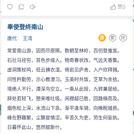
赞
()
奉使登终南山
原
繁
拼
唐代
：
王湾
常爱南山游，因而尽原隰。数朝至林岭，百仞登嵬岌。
石壮马径穷，苔色步缘入。物奇春状改，气远天香集。
虚洞策杖鸣，低云拂衣湿。倚岩见庐舍，入户欣拜揖。
问性矜勤劳，示心教澄习。玉英时共饭，芝草为余拾。
境绝人不行，潭深鸟空立。一乘从此授，九转兼是给。
辞处若轻飞，憩来唯吐吸。闲襟超已胜，回路倏而及。
烟色松上深，水流山下急。渐平逢车骑，向晚睨城邑。
峰在野趣繁，尘飘宦情涩。辛苦久为吏，劳生何妄执。
日暮怀此山，悠然赋斯什。