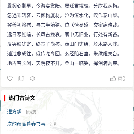
曩契心期早，今游宴赏陪。屡迁君擢桂，分尉我从梅。
忽遇乘轺客，云倾构厦材。泣为洹水化，叹作泰山颓。
冀善初将慰，寻言半始猜。位联情易感，交密痛难裁。
远日寒旌暗，长风古挽哀。寰中无旧业，行处有新苔。
反哭魂犹寄，终丧子尚孩。葬田门吏给，坟木路人栽。
遽泄悲成往，俄传宠令回。玄经贻石室，朱绂耀泉台。
地古春长闭，天明夜不开。登山一临哭，挥泪满蒿莱。
赞
()
热门古诗文
遐方怨
孙光宪
次韵彦高暮春书事
刘著