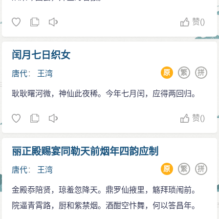
赞
()
闰月七日织女
原
繁
拼
唐代
：
王湾
耿耿曙河微，神仙此夜稀。今年七月闰，应得两回归。
赞
()
丽正殿赐宴同勒天前烟年四韵应制
原
繁
拼
唐代
：
王湾
金殿忝陪贤，琼羞忽降天。鼎罗仙掖里，觞拜琐闱前。
院逼青霄路，厨和紫禁烟。酒酣空忭舞，何以答昌年。