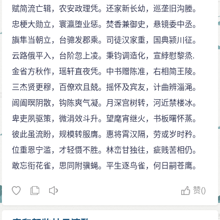
赋简流亡辑，农安政理凭。还家新长幼，巡垄旧沟塍。
忠梗大勋立，寰瀛堕业惩。焚香兼御史，悬镜委中丞。
旟隼当朝立，台骢发郡乘。司徒汉家重，国典颍川征。
云路俄平入，台阶忽上凌。秉钧调造化，宣綍慰黎烝.
金省方秋作，瑶轩直夜凭。中书赠陈准，右相简王陵。
三杰贤更穆，百僚欢且兢。摇怀及宾友，计曲辨淄渑。
阊阖暝阴散，钩陈爽气凝。月深宫树转，河近禁楼冰。
卑吏夙驱策，微涓效斗升。望麾宵继火，书板曙怀蒸。
彼此虽流盼，规模转服膺。惠将霄汉隔，劳或岁时矜。
位重恩宁滥，才轻慑不胜。林峦甘独往，疵贱苦相仍。
敢忘衔花雀，思同附骥蝇。平生逐鸟雀，何日嗣苍鹰。
赞
()