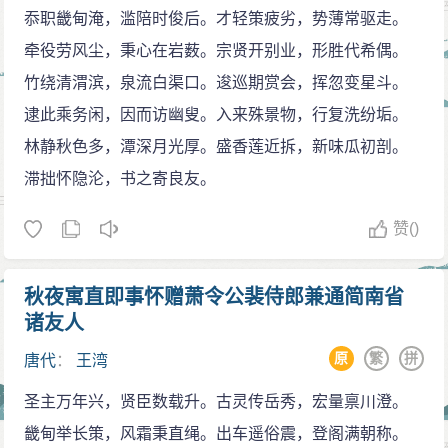
忝职畿甸淹，滥陪时俊后。才轻策疲劣，势薄常驱走。
日生残夜，江春入旧年”之句，当时称最。文学史家称其
牵役劳风尘，秉心在岩薮。宗贤开别业，形胜代希偶。
“气象高远，情景交融”，传为佳作。其事迹，《唐才子
竹绕清渭滨，泉流白渠口。逡巡期赏会，挥忽变星斗。
传》中有详细记述。
逮此乘务闲，因而访幽叟。入来殊景物，行复洗纷垢。
林静秋色多，潭深月光厚。盛香莲近拆，新味瓜初剖。
滞拙怀隐沦，书之寄良友。
赞
()
秋夜寓直即事怀赠萧令公裴侍郎兼通简南省
诸友人
原
繁
拼
唐代
：
王湾
圣主万年兴，贤臣数载升。古灵传岳秀，宏量禀川澄。
畿甸举长策，风霜秉直绳。出车遥俗震，登阁满朝称。