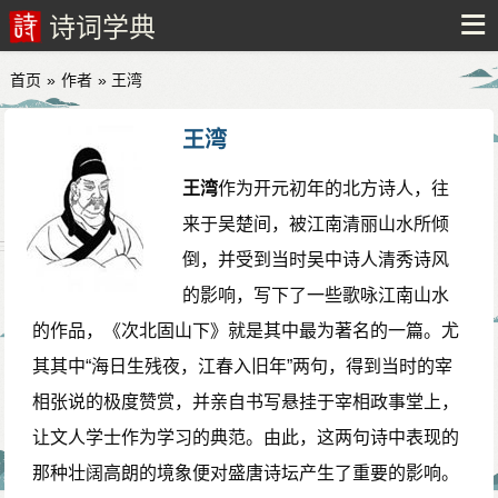
诗词学典
首页
»
作者
» 王湾
王湾
王湾
作为开元初年的北方诗人，往
来于吴楚间，被江南清丽山水所倾
倒，并受到当时吴中诗人清秀诗风
的影响，写下了一些歌咏江南山水
的作品，《次北固山下》就是其中最为著名的一篇。尤
其其中“海日生残夜，江春入旧年”两句，得到当时的宰
相张说的极度赞赏，并亲自书写悬挂于宰相政事堂上，
让文人学士作为学习的典范。由此，这两句诗中表现的
那种壮阔高朗的境象便对盛唐诗坛产生了重要的影响。