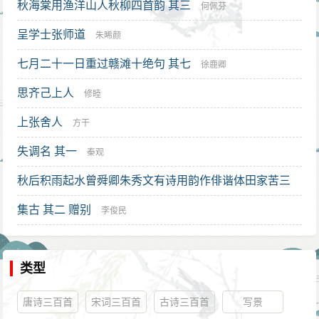
秋海棠用渔洋山人秋柳四首韵 其三
何佩芬
呈学士张师道
朱晞颜
七月二十一日重过赣滩十绝句 其七
徐鹿卿
思齐己上人
修睦
上张舍人
方干
失调名 其一
秦观
秋后积雨起水曾舜卿朱秀文有诗用韵作俳谐体田家苦三
叠 其一
集古 其二 赠别
张侃
李俊民
类型
唐诗三百首
宋词三百首
古诗三百首
写景