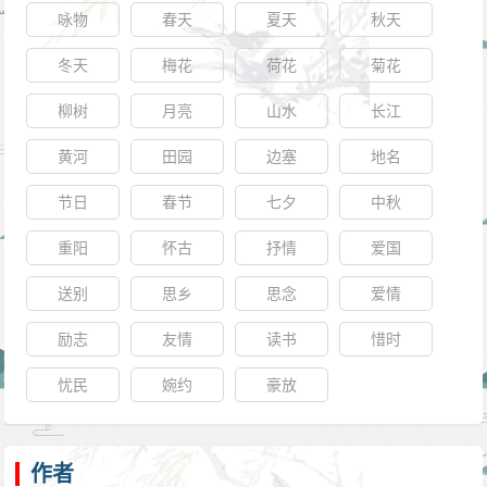
咏物
春天
夏天
秋天
冬天
梅花
荷花
菊花
柳树
月亮
山水
长江
黄河
田园
边塞
地名
节日
春节
七夕
中秋
重阳
怀古
抒情
爱国
送别
思乡
思念
爱情
励志
友情
读书
惜时
忧民
婉约
豪放
作者