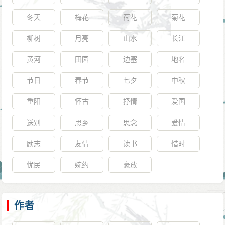
官考试，结果在复审中被除名。这件事对李商隐最直接
由于版本问题而产生的原题丢失情况，并非真正的无题
的影响是使得他获得朝廷正式官职的时间推迟了一年。
冬天
梅花
荷花
菊花
诗。
不过，他并没有后悔娶了王茂元的女儿王晏媄。他们婚
柳树
月亮
山水
长江
有些研究者（如杨柳）认为李商隐诗集中部分有题
后的感情很好，在李商隐的眼中，王氏是一位秀丽温和
目的诗也应该属于无题诗一类，理由是这些诗的题目往
黄河
田园
边塞
地名
体贴的妻子。
往是从诗的首句中取前几字为题（如《昨日》、《日
开成四年（839年），李商隐再次参加授官考试，顺
节日
春节
七夕
中秋
射》等），或者诗题与内容本身毫无联系（如《为
利通过，得到了秘书省校书郎的职位。这是一个低级的
重阳
怀古
抒情
爱国
有》、《一片》等）。但如果以这样的标准来看，李商
官职，但有一定的发展机会。没过多久，被调任弘农
隐诗集中可以归入无题诗的就有近百首之多。所以此说
送别
思乡
思念
爱情
（今河南灵宝）县尉。虽然县尉与校书郎的品级差不
并没有得到多数人的支持。
励志
友情
读书
惜时
多，但远离权力的中心，显然会使以后发展受到影响。
另一方面，许多人倾向于将《锦瑟》、《碧城三
李商隐在弘农任职期间很不顺利，他因为替死囚减刑
忧民
婉约
豪放
首》、《玉山》等诗与无题诗相提并论，认为它们在写
（“活狱”）而受到上司陕虢观察使孙简的责难。孙简很可
法和意境有相似的地方，都是通过隐晦的笔触表现一种
能以某种不留情面的态度对待李商隐，使他感到非常屈
微妙复杂的感情。事实上，正是这种一言难尽的情形，
作者
辱，难以忍受，最终以请长假的方式辞职（《任弘农尉
使得无题诗吸引了众多的研究者，都试图对这些诗的真