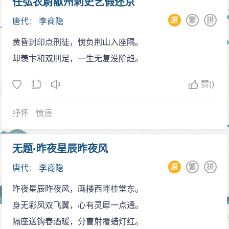
曰：“开成元年十二月，《纪》以中书舍人崔龟从为华州
任弘农尉献州刺史乞假还京
隐“能为古文，不喜偶对”。大约在他16岁时，写出了两篇
《东还》
防御使，例兼御史中丞宪衔，固有中丞阁下之称。”书上
原
繁
拼
优秀的文章（《才论》、《圣论》，今不存），获得一
唐代
：
李商隐
自有仙才自不知，十年长梦采华芝。
于开成二年（837年）春初，诗人二十五岁。以此上推商
些士大夫的赞赏。这些士大夫中，就包括时任天平军节
黄昏封印点刑徒，愧负荆山入座隅。
秋风动地黄云暮，归云嵩阳寻旧师。
隐生于元和八年。至于卒年，关涉诗人晚年行踪和创
度使的令狐楚。
却羡卞和双刖足，一生无复没阶趋。
注：郑板桥十分喜欢这首唐 李商隐《东还》诗，常
作，尤须一辨。
李令狐楚是李商隐求学生涯中又一位重要的人物，
用其独特的“板桥体”题写赠送亲友，故后来误把这首李商
早年生活
赞
()
他本人是骈体文的专家，对李商隐的才华非常欣赏，不
隐《东还》诗认为是郑板桥写的，在“郑板桥集 - 诗词”、
在李商隐10岁前后，他的父亲在浙江幕府去世，他
仅教授他骈体文的写作技巧，而且还资助他的家庭生
《书七绝十五首长卷》等书箱中都被收录。《东还》诗
抒怀
愤懑
和母亲、弟妹们回到了河南故乡，生活贫困，要靠亲戚
活，鼓励他与自己的子弟交游。在令狐楚的帮助下，李
作者是李商隐！
接济。在家中李商隐是长子，因此也就同时背负上了撑
商隐的骈体文写作进步非常迅速，由此他获得极大的信
诗歌风格
持门户的责任。后来，他在文章中提到自己在少年时期
无题·昨夜星辰昨夜风
心，希望可以凭借这种能力展开他的仕途。在这一时期
李商隐的诗歌体现了他的思想，其人基本思想基本
曾“佣书贩舂”，即为别人抄书挣钱，贴补家用。
原
繁
拼
（大和四年，公元830年）的《谢书》中，李商隐表达了
唐代
：
李商隐
属于儒家，但看中实用，对儒学有一定的批判精神，认
李商隐早年的贫苦生活对他性格和观念的形成影响
对令狐楚的感激之情以及本人的踌躇满志：“微意何曾有
昨夜星辰昨夜风，画楼西畔桂堂东。
为不必规规然以孔子为师，不必以“能让”为贤等。他还有
很大。一方面，他渴望早日做官，以光宗耀祖。事实
一毫，空携笔砚奉龙韬。自蒙夜半传书后，不羡王祥有
身无彩凤双飞翼，心有灵犀一点通。
佛道思想，主张以“自然”为祖。
上，他也确实努力承担起家族的责任。成年后，李商隐
佩刀。”
隔座送钩春酒暖，分曹射覆蜡灯红。
李商隐的诗具有鲜明而独特的艺术风格，文辞清