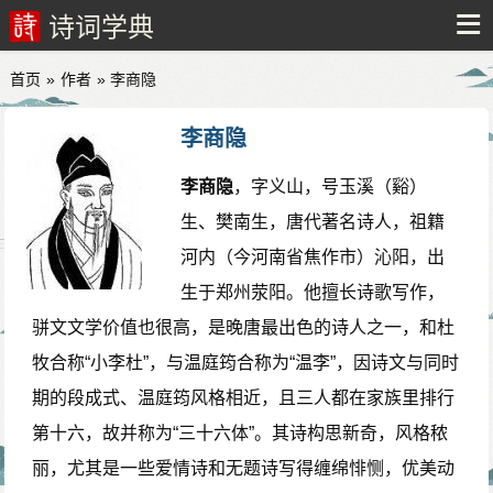
诗词学典
首页
»
作者
» 李商隐
李商隐
李商隐
，字义山，号玉溪（谿）
生、樊南生，唐代著名诗人，祖籍
河内（今河南省焦作市）沁阳，出
生于郑州荥阳。他擅长诗歌写作，
骈文文学价值也很高，是晚唐最出色的诗人之一，和杜
牧合称“小李杜”，与温庭筠合称为“温李”，因诗文与同时
期的段成式、温庭筠风格相近，且三人都在家族里排行
第十六，故并称为“三十六体”。其诗构思新奇，风格秾
丽，尤其是一些爱情诗和无题诗写得缠绵悱恻，优美动