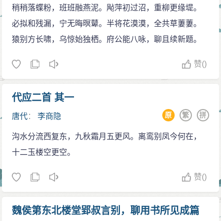
进入官场的资格，是官方对其行政能力的认可；后者是
稍稍落蝶粉，班班融燕泥。飐萍初过沼，重柳更缘堤。
白、杜甫、白居易，但是李商隐是对后世最有影响力的
一些有势力的官僚自己培养的政治团队，如果表现出
必拟和残漏，宁无晦暝鼙。半将花漠漠，全共草萋萋。
诗人，因为爱好李商隐诗的人比爱好李、杜、白诗的人
色，也往往可以通过这些官僚的举荐成为朝廷正式的官
猿别方长啸，乌惊始独栖。府公能八咏，聊且续新题。
更多。在清代孙洙编选的《唐诗三百首》中，收入李商
员。中晚唐时期，很多官员都既有考取科举的资格，也
隐的诗作32首，数量仅次于杜甫（38首），居第二位，
有作为幕僚的经历。
赞
()
而王维入选29首、李白入选27首。这个唐诗选本在中国
文宗开成二年（837年），李商隐考取了进士资格。
家喻户晓，由此也可以看出李商隐在普通民众中的巨大
在此之前，他已经失败过多次。李商隐初次应举的年份
代应二首 其一
影响。
难以考证，有人相信甚至在10年之前——即文宗太和二
原
繁
拼
唐代
：
李商隐
晚唐时期，韩偓、吴融和唐彦谦已经开始自觉学习
年（828年）——李商隐就开始了他漫长而艰苦的应举之
李商隐的诗歌风格。到了宋代，学习李商隐的诗人就更
沟水分流西复东，九秋霜月五更风。离鸾别凤今何在，
路。与大多数缺乏权势背景的考生一样，李商隐并不指
多了。据叶燮说：“宋人七绝，大概学杜甫者什六七，学
十二玉楼空更空。
望一举成功。他流传下来的诗文中没有提及当时的情
李商隐者什三四。”（《原诗》）北宋初期的杨亿、刘
形，这多少说明他对于初试的失败不是非常在意。然
赞
()
筠、钱惟演等人宗法李商隐，经常互相唱和，追求辞藻
而，随着失败次数的增多，他渐渐开始不满。在《送从
华美、对仗工整，并刊行了一部《西昆酬唱集》，被称
翁从东川弘农尚书幕》诗中，他将没有录取他的考官
魏侯第东北楼堂郢叔言别，聊用书所见成篇
为西昆体。在当时颇有影响，但是未学到李商隐诗歌精