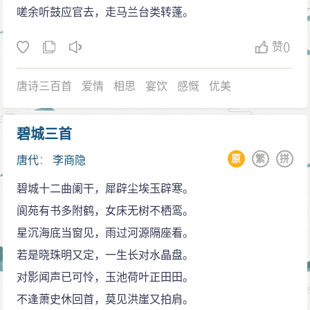
曾利用为母亲守孝的时间，将寄葬在各地的亲属灵柩迁
嗟余听鼓应官去，走马兰台类转蓬。
丽、意韵深微，有些诗可作多种解释，好用典，有些诗
葬到荥阳。陈贻焮认为这是除了受宗法思想支配外，还
较晦涩。现存约600首，特别是其中的无题诗堪称一绝，
由于从小孤贫，家道衰微，因此更加看重骨肉之情。另
赞
()
而最为突出的便是他的爱情诗。李商隐擅作七律和五言
一方面，早年的经历使他养成忧郁、敏感、清高的性
排律，七绝也有不少杰出的作品。清朝诗人叶燮在《原
唐诗三百首
爱情
相思
宴饮
感慨
优美
格，这些特征既大量地从他的诗文中流露出来，也表现
诗》中评李商隐的七绝“寄托深而措辞婉，实可空百代无
在他曲折坎坷的仕途生涯。
其匹也。”
碧城三首
李商隐的启蒙教育可能来自他的父亲，对他影响最
他的格律诗继承了杜甫在技巧上的传统，也有部分
大的老师，则是他回到故乡后遇到的一位同族叔父。这
原
繁
拼
唐代
：
李商隐
作品风格与杜甫相似。与杜甫相似，李商隐的诗经常用
位堂叔父曾上过太学，但没有做过官，终身隐居。据李
碧城十二曲阑干，犀辟尘埃玉辟寒。
典，而且比杜甫用得更深更难懂，而且常常每句读用典
商隐回忆，这位叔父在经学、小学、古文、书法方面均
阆苑有书多附鹤，女床无树不栖鸾。
故。他在用典上有所独创，喜用各种象征、比兴手法，
有造诣，而且对李商隐非常器重。受他的影响，李商隐
星沉海底当窗见，雨过河源隔座看。
有时读了整首诗也不清楚目的为何。而典故本身的意
“能为古文，不喜偶对”。大约在他16岁时，写出了两篇优
若是晓珠明又定，一生长对水晶盘。
义，常常不是李商隐在诗中所要表达的意义。例如《常
秀的文章（《才论》、《圣论》，今不存），获得一些
对影闻声已可怜，玉池荷叶正田田。
娥》（嫦娥），有人直观认为是咏嫦娥之作，纪昀认为
士大夫的赞赏。这些士大夫中，就包括时任天平军节度
不逢萧史休回首，莫见洪崖又拍肩。
是悼亡之作，有人认为是描写女道士，甚至认为是诗人