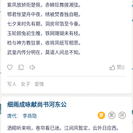
使的令狐楚。
紫凤放娇衔楚佩，赤鳞狂舞拨湘弦。
自述，众说纷纭。
令狐楚是李商隐求学生涯中又一位重要的人物，他
鄂君怅望舟中夜，绣被焚香独自眠。
也正是他好用典故的风格，形成了他作诗的独特风
本人是骈体文的专家，对李商隐的才华非常欣赏，不仅
七夕来时先有期，洞房帘箔至今垂。
格。据宋代黄鉴的笔记《杨文公谈苑》记载，李商隐每
教授他骈体文的写作技巧，而且还资助他的家庭生活，
玉轮顾兔初生魄，铁网珊瑚未有枝。
作诗，一定要查阅很多书籍，屋子里到处乱摊，被人比
鼓励他与自己的子弟交游。在令狐楚的帮助下，李商隐
检与神方教驻景，收将凤纸写相思。
作“獭祭鱼”。明王士桢也以玩笑的口吻说：“獭祭曾惊博奥
的骈体文写作进步非常迅速，由此他获得极大的信心，
武皇内传分明在，莫道人间总不知。
殚，一篇锦瑟解人难。”（《戏仿元遗山论诗绝句》）批
希望可以凭借这种能力展开他的仕途。在这一时期（大
评意见认为他有时用典太过，犯了晦涩的毛病，使人无
和四年，公元830年）的《谢书》中，李商隐表达了对令
赞
()
法了解他的诗意。鲁迅曾说：“玉溪生清词丽句，何敢比
狐楚的感激之情以及本人的踌躇满志：“微意何曾有一
肩，而用典太多，则为我所不满。”（1934年12月致杨霁
写人
女子
爱情
毫，空携笔砚奉龙韬。自蒙夜半传书后，不羡王祥有佩
云的信）
刀。”
此外，李商隐的诗辞藻华丽，并且善于描写和表现
细雨成咏献尚书河东公
应举之路
细微的感情。
在唐代，缺乏门第背景的知识分子希望在仕途有所
原
繁
拼
唐代
：
李商隐
诗歌影响
发展，主要的入口有两个：科举和幕府。前者被认为是
洒砌听来响，卷帘看已迷。江间风暂定，云外日应西。
施蛰存认为，李商隐的诗的社会意义虽然不及李