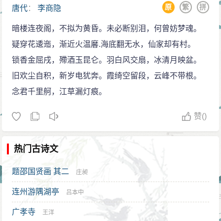
（太和七年，）比喻成阻挠他成功的小人：“鸾皇期一
原
繁
拼
唐代
：
李商隐
髓，成就非常有限，影响力也随着欧阳修等人走上文坛
举，燕雀不相饶。”
而消失。此外，王安石对李商隐也评价很高，认为他的
暗楼连夜阁，不拟为黄昏。未必断别泪，何曾妨梦魂。
应举的失败不会让李商隐反省自己学识不足。早在
一些诗作“虽老杜无以过也”（《蔡宽夫诗话》）。王安石
疑穿花逶迤，渐近火温黁.海底翻无水，仙家却有村。
太和四年，曾经与他一起游学的令狐绹就考中进士。这
本人的诗歌风格也明显受到李商隐的影响。
锁香金屈戌，殢酒玉昆仑。羽白风交扇，冰清月映盆。
显然不是因为令狐绹的学识才华比李商隐优秀，而是由
明朝的诗人从前、后七子到陈子龙、钱谦益、吴伟
旧欢尘自积，新岁电犹奔。霞绮空留段，云峰不带根。
于他父亲令狐楚的影响力。权贵们互相提携，大量录取
业，都受到李商隐的影响。明清二朝喜欢写艳情诗的人
念君千里舸，江草漏灯痕。
上流社会关系网中的考生，在唐代科举中是很普遍的现
更是专学李商隐的无题诗，例如明末诗人王彦泓的《疑
象。许多缺乏靠山的考生都会在考试之前就去刻意结交
赞
()
云集》和《疑雨集》》（注：《疑云集》是否为王彦泓
关系，或者想出种种办法引起考官及名流的注意。据李
作品集，学术界存在较大争议）。民国时期鸳鸯蝴蝶派
商隐自述，他在这方面是比较低调的（《与陶进士
热门古诗文
小说中的香艳诗也是受到他的影响。
书》），但如果说他不曾对令狐楚寄予希望，可能性也
无题诗
题邵国贤画 其二
庄昶
不大。从李商隐在开成元年写给令狐绹的一封信中“尔来
李商隐以无题诗著名。根据《李商隐诗歌集解》里
足下仕益达，仆固不动”之类的话，可以看出他的情绪已
连州游隅湖亭
吕本中
所收诗歌的统计，基本可以确认诗人写作时即以《无
经相当烦躁了。而他于开成二年的中举，也正是令狐父
广孝寺
王洋
题》命名的共有15首：