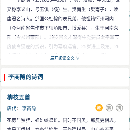
李商隐（公元813—858），男，汉族，字义山，故
后多年的某个重阳节，李商隐拜访令狐绹，恰好令狐绹
首，又《集》外诗16首，陈尚君《全唐诗补编》录入4
又称李义山，号玉溪（豀）生、樊南生（樊南子），晚
不在家。在此之前，李商隐已曾经多次向身居高位的令
首，共存诗614首，但是有的诗显然为误入。其中381首
唐著名诗人。邠国公杜悰的表兄弟。他祖籍怀州河内
狐绹陈诉旧情，希望得到提携，都遭到对方的冷遇。感
已经基本确定了写作的时间，213首无法归入具体的年
（今河南省焦作市下辖沁阳市、博爱县），生于河南荥
慨之余，就题了一首诗在令狐绹家的厅里：“曾共山翁把
份。此外，还有十来首怀疑是李商隐的诗作，不过证据
阳（今郑州荥阳）。19岁因文才深得牛党要员太平军节
酒时，霜天白菊绕阶墀。十年泉下无消息，九日樽前有
欠充分。
度使令狐楚的赏识，引为幕府巡官。25岁进士及第。26
所思。不学汉臣栽苜蓿，空教楚客咏江蓠。郎君官贵施
从吟咏的题材来看，李商隐的诗歌主要可以分为几
岁受聘于泾源节度使王茂元幕，辟为书记。王爱其才，
行马，东阁无因再得窥。”委婉地讽刺令狐绹忘记旧日的
展开阅读全文 ∨
类：
招为婿。他因此遭到牛党的排斥。此后，李商隐便在牛
友情。令狐绹回来看到这首诗，既惭愧又惆怅，于是令
政治和咏史。作为一个关心政治的知识分子，李商
李两党争斗的夹缝中求生存，辗转于各藩镇之间当幕
李商隐的诗词
人将这间厅锁起来，终生不开。后来又有人说，这首诗
隐写了大量这方面的诗歌，留存下来的约有一百首左
僚，郁郁而不得志，后潦倒终生，46岁便忧郁而死。
使令狐绹恼羞成怒，很想铲除题诗的墙壁，但由于这首
右。其中《韩碑》、《行次西郊作一百韵》、《随师
晚唐诗歌在前辈的光芒照耀下有着大不如前的趋
诗里有出现了他父亲的名字（“楚”），按照当时的习俗，
柳枝五首
东》、《有感二首》等，是其中比较重要的作品。李商
势，而李商隐却又将唐诗推向了又一个高峰，是晚唐著
他无法毁掉诗作，就只好锁上门不看。也因此更加嫉恨
原
繁
拼
隐早期的政治诗指陈时局，语气严厉悲愤，又含有自我
唐代
：
李商隐
名的诗人，杜牧与他齐名，两人并称“小李杜”。李商隐又
李商隐。
期许的意味，很能反应他当时的心态。在关于政治和社
花房与蜜脾，蜂雄蛱蝶雌。同时不同类，那复更相思。
与李贺、李白合称“三李”。与温庭筠合称为“温李”，因诗
闻诗识李
会内容的诗歌中，借用历史题材反映对当代社会的意
本是丁香树，春条结始生。玉作弹棋局，中心亦不平。