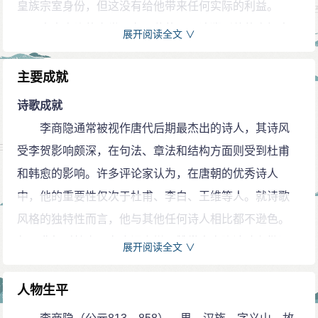
皇族宗室身份，但这没有给他带来任何实际的利益。
李李商隐的家世，有记载的可以追溯到他的高祖李
展开阅读全文 ∨
涉。李涉曾担任过最高级的行政职位是美原（治今陕西
富平西北）县令；曾祖李叔恒（一作叔洪），曾任安阳
主要成就
（今属河南）县尉；祖父李俌，曾任邢州（治今河北邢
诗歌成就
台）录事参军；父亲李嗣，曾任殿中侍御史，在李商隐
李商隐通常被视作唐代后期最杰出的诗人，其诗风
出生的时候，李嗣任获嘉（今属河南）县令。
受李贺影响颇深，在句法、章法和结构方面则受到杜甫
李李商隐一门三进士，李家的第一位进士是安阳君
和韩愈的影响。许多评论家认为，在唐朝的优秀诗人
李叔洪。李叔洪是李商隐的爷爷，年十九，一举中进士
中，他的重要性仅次于杜甫、李白、王维等人。就诗歌
第，与彭城刘长卿、虚清河张楚金齐名。始命於安阳，
风格的独特性而言，他与其他任何诗人相比都不逊色。
年二十九逝世，葬於怀州雍店之东原先大夫故美原令之
但用典相对较多，有晦涩之嫌。赞赏李商隐诗歌和批评
展开阅读全文 ∨
左次。关于李叔洪，史藉记载他的事迹很少。
他的人，所针对的都是他鲜明的个人风格。后世许多诗
望提遭嫉
人模仿李商隐的风格，但没有一位被认可。根据刘学
人物生平
李五代·孙光宪《北梦琐言》中记载：在令狐楚去世
锴、余恕诚的整理研究，李商隐流传下来的诗歌共594