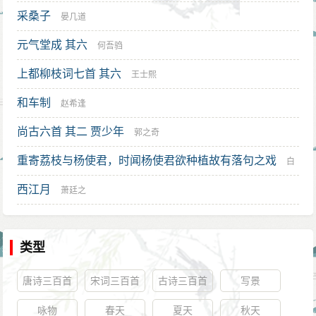
子对当值考官施加影响的结果。
《无题》（八岁偷照镜）
采桑子
晏几道
步入仕途
《无题》（照梁初有情）
元气堂成 其六
李商隐考中进士的当年（开成二年，837年）年末，
何吾驺
《无题二首》（昨夜星辰；闻道阊门）
令狐楚病逝。在参与料理令狐楚的丧事后不久，李商隐
上都柳枝词七首 其六
王士熙
《无题四首》（来是空言；飒飒东南；含情春畹
应泾原节度使王茂元的聘请，去泾州（治今甘肃泾县
和车制
晚；何处哀筝）
赵希逢
北）作了王的幕僚。王茂元对李商隐的才华非常欣赏，
《无题》（相见时难）
尚古六首 其二 贾少年
郭之奇
甚至将女儿嫁给了他。从李商隐后来的经历中可以看
《无题》（紫府仙人）
出，这桩婚姻将其拖入了牛李党争的政治漩涡中。
重寄荔枝与杨使君，时闻杨使君欲种植故有落句之戏
白
《无题二首》（凤尾香罗；重帷深下）
李商隐的尴尬处境在于：王茂元与李德裕交好，被
西江月
居易
萧廷之
《无题》（近知名阿侯）
视为“李党”的成员；而令狐楚父子属于“牛党”。因此，他
《无题》（白道萦回）
的行为就被很轻易地被解读为对刚刚去世的老师和恩主
《无题》（万里风波）
类型
的背叛。李商隐很快就为此付出了代价。在唐代，取得
另有5首在通行的诗集中经常被标为“无题”的（五律
进士资格一般并不会立即授予官职，还需要再通过由吏
唐诗三百首
宋词三百首
古诗三百首
写景
“幽人不倦赏”、七绝“长眉画了”、“寿阳公主”、“待得郎
部举办的考试。开成三年（838年）春天，李商隐参加授
来”、“户外重阴”），经冯浩、纪昀等人考订，认为多半是
咏物
春天
夏天
秋天