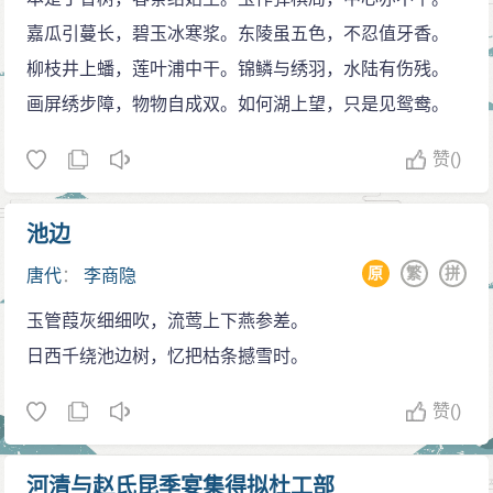
文与同时期的段成式、温庭筠风格相近，且三人都在家
李宋·姚宽《西溪丛语》中记载唐末流传的一个故
见，是李商隐此类诗歌的一个特色。《富平少侯》、
嘉瓜引蔓长，碧玉冰寒浆。东陵虽五色，不忍值牙香。
族里排行第十六，故并称为“三十六体”。其诗构思新奇，
事：一群文人在洞庭湖中泛舟游玩，有人提议以木兰为
《北齐二首》、《茂陵》等，就是其中的代表。
柳枝井上蟠，莲叶浦中干。锦鳞与绣羽，水陆有伤残。
风格秾丽，尤其是一些爱情诗与无题诗写得缠绵悱恻，
题作诗。于是众人一边饮酒一边轮流赋诗。这时，突然
抒怀和咏物。李商隐一生仕途坎坷，心中的抱负无
画屏绣步障，物物自成双。如何湖上望，只是见鸳鸯。
为人传诵。但部分诗歌过于隐晦迷离，难于索解，至有
出现一位贫穷的书生，口占一绝：“洞庭波冷晓侵云，日
法得到实现，于是就通过诗歌来排遣心中的郁闷和不
“诗家总爱西昆好，独恨无人作郑笺”之说。因处于牛李党
日征帆送远人。几度木兰舟上望，不知元是此花身。”吟
赞
()
安。《安定城楼》、《春日寄怀》、《乐游原》、《杜
争的夹缝之中，一生很不得志。最后抑郁寡欢而死，死
罢隐身而去。大家都感到惊奇，后来得知，这人就是李
工部蜀中离席》是流传得较广的几首。值得注意的是，
后葬于郑州荥阳（今荥阳苜蓿洼村）。据《新唐书》有
商隐的鬼魂。在另一个版本（宋·李颀《古今诗话》）中
池边
这类内容的作品中许多七言律诗被认为是杜甫诗风的重
《樊南甲集》二十卷，《樊南乙集》二十卷，《玉奚生
并没有鬼魂出现，是一群诗人在长安聚会时，有人朗诵
要继承者。
原
繁
拼
唐代
：
李商隐
诗》三卷，《赋》一卷，《文》一卷，部分作品已失
这首诗，大家才发现原来他就是李商隐。
感情诗。包括大多数无题诗在内的吟咏内心感情的
传。有《李义山诗集》。
玉管葭灰细细吹，流莺上下燕参差。
乐天投儿
作品是李商隐诗歌中最富有特色的部分，也获得了后世
出身家世
日西千绕池边树，忆把枯条撼雪时。
李宋·蔡居厚《蔡宽夫诗话》中说：白居易晚年非常
最多的关注。《锦瑟》、《燕台诗》、《碧城三首》、
李商隐曾自称与唐朝的皇族同宗。经张采田考证，
喜爱李商隐的诗，曾经开玩笑地说：希望我死后能够投
《重过圣女祠》等，保持了与无题诗类似的风格。而
赞
()
确认他是唐代皇族的远房宗室。[2]但是没有官方的属籍
胎当你的儿子。后来李商隐大儿子出世取名叫白老，这
《柳枝五首》、《夜雨寄北》、《悼伤后赴东蜀辟至散
文件证明此事，因而可以认为李商隐和唐朝皇室的这种
个儿子却十分蠢笨。直到小儿子出世，小儿子倒十分聪
关遇雪》等，则反映出李商隐感情诗另一种风格的意
河清与赵氏昆季宴集得拟杜工部