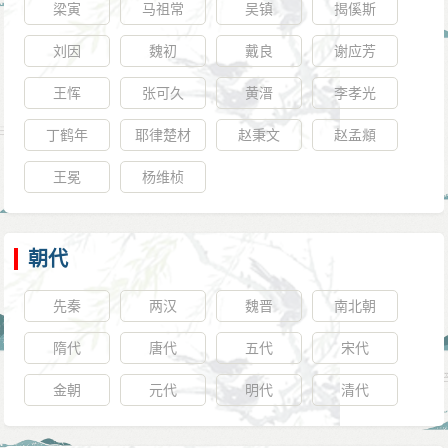
献州刺史乞假归京》）。凑巧的是，在此前后孙简正好
梁寅
马祖常
吴镇
揭傒斯
正含义作出解释。然而没有一个人的注解能够非常令人
被调走，接任的姚合设法缓和了紧张的局面，在他的劝
刘因
魏初
戴良
谢应芳
信服的阐明诗中的涵义。
慰下，李商隐勉强留了下来。但他此刻显然已经没有心
觉得李商隐的《无题》诗等肯定是男女之情的诗
王恽
张可久
黄溍
李孝光
情继续工作，不久（开成五年，840年）就再次辞职并得
句，而且不是一般的男女之情。唐人对于男女之情没有
到获准。
丁鹤年
耶律楚材
赵秉文
赵孟頫
太多的约束，如果李商隐是和一般的歌女什么的来往，
闲居时期
王冕
杨维桢
就可以像杜牧一样大大方方地说什么“楚腰纤细掌中轻”之
辞去了弘农县尉，李商隐经过一段时间的调整，于
类的话。联系到电影《2046》上那个周慕云最后也是一
武宗会昌二年（842年）设法又回到秘书省任职。这一
腔郁闷，想说又无处说，只好无奈地挖个树洞，把话说
次，他的职位（“正字”）品阶比之前的（“校书郎”）还
朝代
到树洞里，猜想李商隐多半是爱上了一位有夫之妇，而
低。即便如此，李商隐毕竟又有了一个新的发展起点。
先秦
两汉
魏晋
南北朝
且这位有夫之妇的身份很不寻常，甚至可能是皇妃之类
在唐代，大家普遍认为在京城里的任职会比外派的官员
高贵的人，因为大家一会看下《碧城三首》那几首，暗
隋代
唐代
五代
宋代
有更多的机会升迁，而李商隐所在的秘书省，又比较容
喻了女主角的身份之高，恐怕只有皇室中人才够得上。
易受到高层的关注。对李商隐而言，另一个好消息是，
金朝
元代
明代
清代
在唐代，未婚男女间的私情以及官宦才子们和风尘女子
宰相李德裕获得了武宗充分的信任，这位精干的政治家
的私情都是比较能被社会容忍的，像《莺莺传》和《李