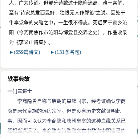
人，广为传诵。但部分诗歌过于隐晦迷离，难于索解，
至有“诗家总爱西昆好，独恨无人作郑笺”之说。因处于
牛李党争的夹缝之中，一生很不得志。死后葬于家乡沁
阳（今河南焦作市沁阳与博爱县交界之处）。作品收录
为《李义山诗集》。
►(659篇诗文)
►(131条名句)
轶事典故
一门三进士
李商隐曾自称与唐朝的皇族同宗，经考证确认李商
隐是唐代皇族的远房宗室。但是没有历史文献证明此
事，因而可以认为李商隐和唐朝皇室的这种血缘关系已
经相当遥远了。李商隐在诗歌和文章中数次申明自己的