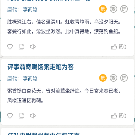
血缘关系已经相当遥远了。李商隐数次在诗歌和文章中
慧，大家都笑说如果白居易投胎，小儿子才是。
境。
原
繁
拼
唐代
：
李商隐
申明自己的皇族宗室身份，但这并没有给他带来任何实
生吞李诗
应酬和交际。在李商隐用于交际的诗作中，写给令
际的利益。
李宋·李颀《古今诗话》中记载：北宋杨亿、刘筠等
胜概殊江右，佳名逼渭川。虹收青嶂雨，鸟没夕阳天。
狐绹的几首（《酬别令狐补阙》、《寄令狐郎中》、
李商隐的家世，有记载的可以追溯到他的高祖李
人互相以诗唱和，创立“西昆体”，以学习李商隐的诗歌风
客鬓行如此，沧波坐渺然。此中真得地，漂荡钓鱼船。
《酬令狐郎中见寄》、《寄令狐学士》、《梦令狐学
涉。李涉曾担任过最高级的行政职位是美原（治今陕西
格著名。当时有一位职业演员扮演李商隐，穿着破烂的
士》、《令狐舍人说昨夜西掖玩月因戏赠》）特别引人
赞
()
富平西北）县令；曾祖李叔恒（一作叔洪），曾任安阳
衣服，对别人说：杨亿他们活生生撕破了我的衣服。引
注意，为解释他与令狐绹的关系提供了直接的证据。李
（今属河南）县尉；祖父李俌，曾任邢州（治今河北邢
起大家的笑声。有人用这个故事来讽刺“西昆体”诗派对李
诗广纳前人所长，承杜甫七律的沉郁顿挫，融齐梁诗的
评事翁寄赐饧粥走笔为答
台）录事参军；父亲李嗣，曾任殿中侍御史，在李商隐
商隐的继承是生吞活剥。
华丽浓艳，学李贺诗的鬼异幻想，形成了他深情、缠
出生的时候，李嗣任获嘉（今属河南）县令。
原
繁
拼
唐代
：
李商隐
良师益友
绵、绮丽、精巧的风格。李诗还善于用典，借助恰当的
生卒年考
李李商隐的启蒙教育可能来自他的父亲，对他影响
粥香饧白杏花天，省对流莺坐绮筵。今日寄来春已老，
历史类比，使隐秘难言的意思得以表达。李商隐《东
商隐生年，冯浩主元和八年（813年）说，张采田主
最大的老师，则是他回到故乡后遇到的一位同族叔父。
凤楼迢递忆鞦韆。
还》诗脍灸人口，赏读该诗，可看出李商隐所表露归去
元和七年（812年）说。这是当今学者通常采用的说法。
这位堂叔父曾上过太学，但没有做过官，终身隐居。据
寻师学仙只是一句托辞，所谓学道不过借此疏解自己内
赞
()
大部分学者赞成的是冯浩说，其最主要的是文选《上崔
李商隐回忆，这位叔父在经学、小学、古文、书法方面
心不平与感叹自己命运的不幸，更有面对朝政种种荒淫
华州书》所云：“中丞阁下：余生二十五年矣。”冯浩题注
均有造诣，而且对李商隐非常器重。受他的影响，李商
无道的愤慨以及对正一步步走向衰败的唐皇朝的哀叹。