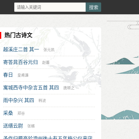
热门古诗文
越溪庄二首 其一
张元凯
寄答晁百谷元归
赵蕃
春日
皇甫濂
寓城西寺中杂言五首 其四
唐顺之
雨中杂兴 其四
韩淲
采桑
郑谷
送缙云尉
张蠙
予作归鴈亭於滑州後十有五年梅公仪来守