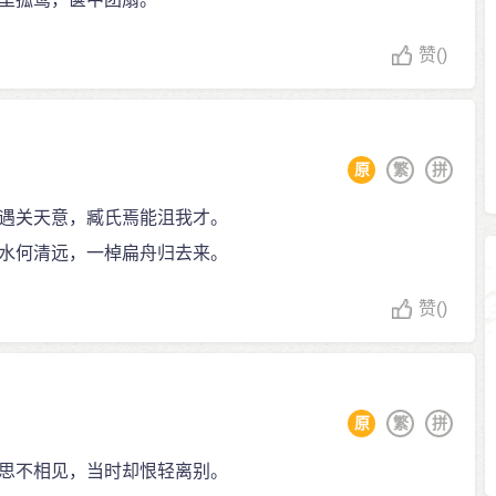
赞
()
原
繁
拼
遇关天意，臧氏焉能沮我才。
水何清远，一棹扁舟归去来。
赞
()
原
繁
拼
思不相见，当时却恨轻离别。