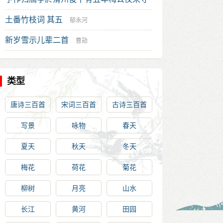
是邦
土番竹枝词 其五
欧阳修
郁永河
新岁雪示儿辈二首
曹勋
类型
唐诗三百首
宋词三百首
古诗三百首
写景
咏物
春天
夏天
秋天
冬天
梅花
荷花
菊花
柳树
月亮
山水
长江
黄河
田园