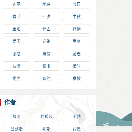
边塞
地名
节日
春节
七夕
中秋
重阳
怀古
抒情
爱国
送别
思乡
思念
爱情
励志
友情
读书
惜时
忧民
婉约
豪放
作者
薛涛
独孤及
王勃
吕颐浩
项斯
薛逢