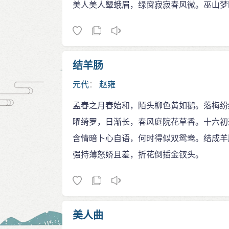
美人美人颦蛾眉，绿窗寂寂春风微。巫山梦
结羊肠
元代
：
赵雍
孟春之月春始和，陌头柳色黄如鹅。落梅纷
曜绮罗，日渐长，春风庭院花草香。十六初
含情暗卜心自语，何时得似双鸳鸯。结成羊
强持薄怒娇且羞，折花倒插金钗头。
美人曲