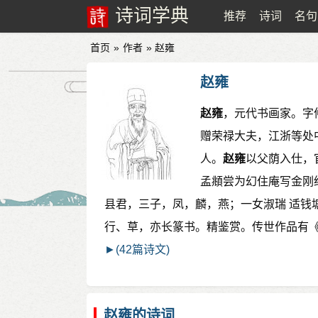
诗词学典
推荐
诗词
名句
首页
»
作者
» 赵雍
赵雍
赵雍
，元代书画家。字
赠荣禄大夫，江浙等处
人。
赵雍
以父荫入仕，
孟頫尝为幻住庵写金刚
县君，三子，凤，麟，燕；一女淑瑞 适钱
行、草，亦长篆书。精鉴赏。传世作品有
►(42篇诗文)
赵雍的诗词