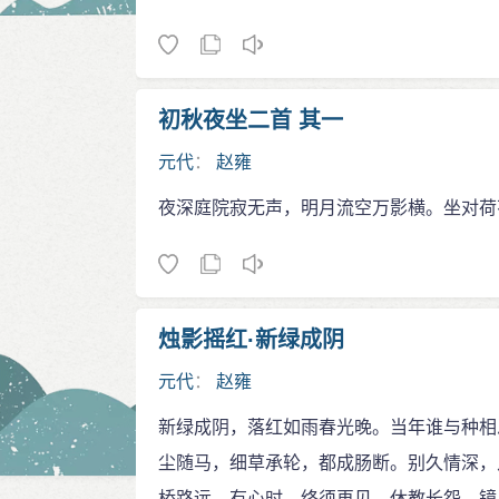
初秋夜坐二首 其一
元代
：
赵雍
夜深庭院寂无声，明月流空万影横。坐对荷
烛影摇红·新绿成阴
元代
：
赵雍
新绿成阴，落红如雨春光晚。当年谁与种相
尘随马，细草承轮，都成肠断。别久情深，
桥路远。有心时、终须再见。休教长怨，镜