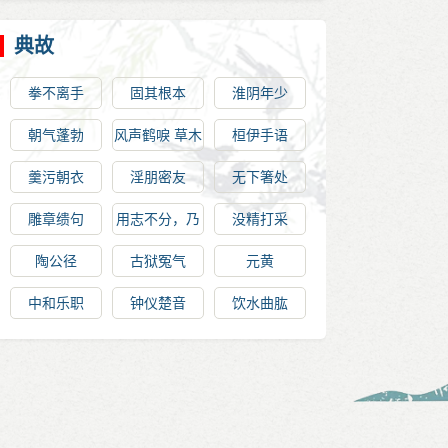
典故
拳不离手
固其根本
淮阴年少
朝气蓬勃
风声鹤唳 草木
桓伊手语
皆妖
羹污朝衣
淫朋密友
无下箸处
雕章缋句
用志不分，乃
没精打采
凝于神
陶公径
古狱冤气
元黄
中和乐职
钟仪楚音
饮水曲肱