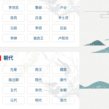
李世民
曹邺
卢仝
吴筠
吕温
羊士谔
元结
李颀
吕岩
李绅
骆宾王
卢照邻
朝代
先秦
两汉
魏晋
南北朝
隋代
唐代
五代
宋代
金朝
元代
明代
清代