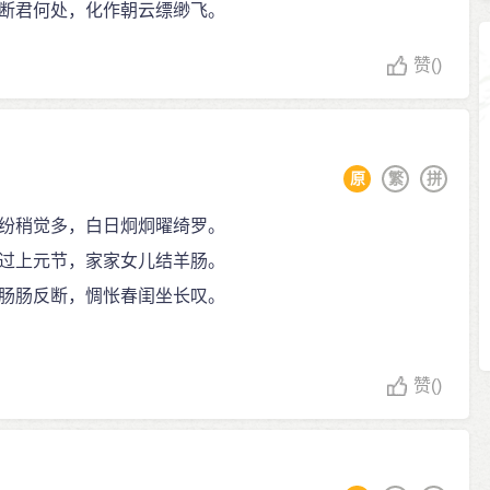
断君何处，化作朝云缥缈飞。
赞
()
原
繁
拼
纷稍觉多，白日炯炯曜绮罗。
过上元节，家家女儿结羊肠。
肠肠反断，惆怅春闺坐长叹。
赞
()