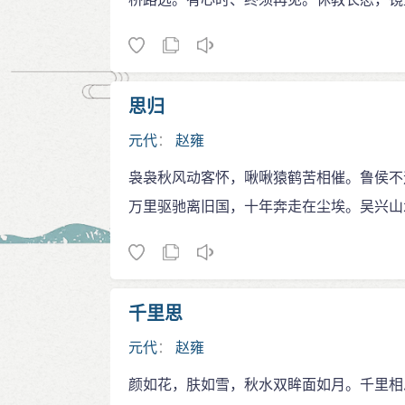
思归
元代
：
赵雍
袅袅秋风动客怀，啾啾猿鹤苦相催。鲁侯不
万里驱驰离旧国，十年奔走在尘埃。吴兴山
千里思
元代
：
赵雍
颜如花，肤如雪，秋水双眸面如月。千里相