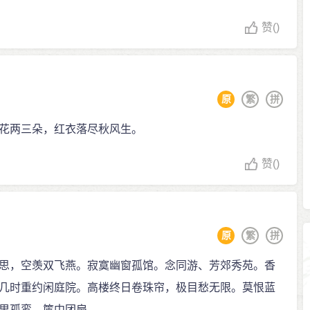
赞
()
原
繁
拼
花两三朵，红衣落尽秋风生。
赞
()
原
繁
拼
思，空羡双飞燕。寂寞幽窗孤馆。念同游、芳郊秀苑。香
几时重约闲庭院。高楼终日卷珠帘，极目愁无限。莫恨蓝
里孤鸾，箧中团扇。