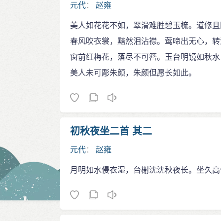
元代
：
赵雍
美人如花花不如，翠滑难胜碧玉梳。道修且
春风吹衣裳，黯然泪沾襟。莺啼出无心，转
窗前红梅花，落尽不可簪。玉台明镜如秋水
美人未可彫朱颜，朱颜但愿长如此。
初秋夜坐二首 其二
元代
：
赵雍
月明如水侵衣湿，台榭沈沈秋夜长。坐久高