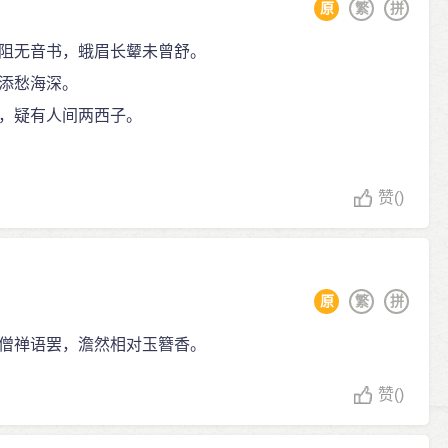
原
繁
拼
阻无音书，蛾眉长颦未曾舒。
添愁海深。
，疑有人间两西子。
赞
()
原
繁
拼
僧禅语罢，澹然相对玉簪香。
赞
()