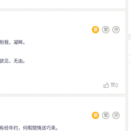
原
繁
拼
盼我，凝眸。
欲见，无由。
赞
()
原
繁
拼
有经年约，何暇閒情送巧来。