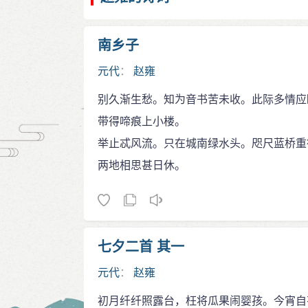
南乡子
元代
：
赵雍
别久渐生愁。知为音书苦未收。此际多情应
带得啼痕上小楼。
举止忒风流。只在城南绿水头。咫尺蓝桥重
两地相思甚日休。
七夕二首 其一
元代
：
赵雍
初月纤纤照露台，枉将瓜果闹婴孩。今宵自