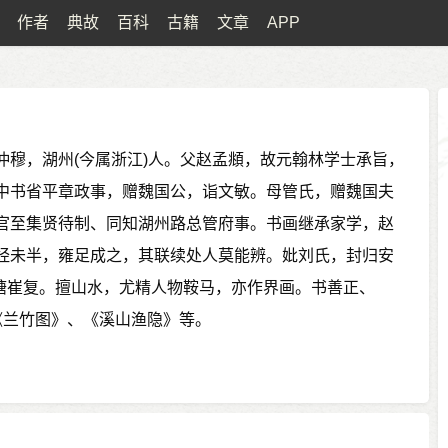
作者
典故
百科
古籍
文章
APP
仲穆，湖州(今属浙江)人。父赵孟頫，故元翰林学士承旨，
中书省平章政事，赠魏国公，诣文敏。母管氏，赠魏国夫
官至集贤待制、同知湖州路总管府事。书画继承家学，赵
经未半，雍足成之，其联续处人莫能辨。妣刘氏，封归安
塘崔复。擅山水，尤精人物鞍马，亦作界画。书善正、
《兰竹图》、《溪山渔隐》等。