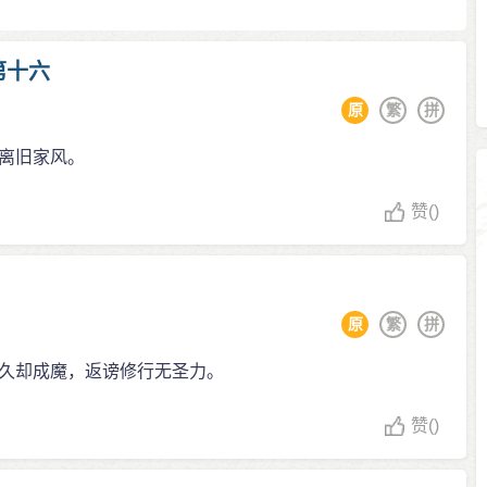
第十六
原
繁
拼
离旧家风。
赞
()
原
繁
拼
久却成魔，返谤修行无圣力。
赞
()