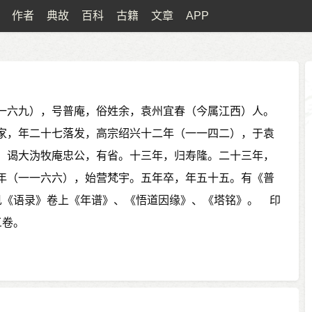
作者
典故
百科
古籍
文章
APP
一六九），号普庵，俗姓余，袁州宜春（今属江西）人。
家，年二十七落发，高宗绍兴十二年（一一四二），于袁
，谒大沩牧庵忠公，有省。十三年，归寿隆。二十三年，
年（一一六六），始营梵宇。五年卒，年五十五。有《普
见《语录》卷上《年谱》、《悟道因缘》、《塔铭》。 印
三卷。