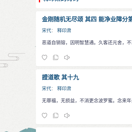
金刚随机无尽颂 其四 能净业障分
宋代
：
释印肃
恶道自销镕，因明智慧通。久客还元舍，不
證道歌 其十九
宋代
：
释印肃
无罪福，无损益，不消更念波罗蜜。念来年