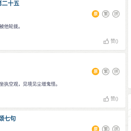
第二十五
原
繁
拼
被他轮拨。
赞
()
原
繁
拼
坐执空观，见境见尘增鬼怪。
赞
()
颂七句
原
繁
拼