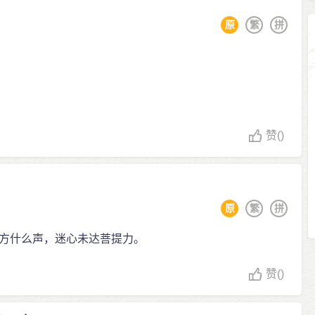
原
繁
拼
赞
()
原
繁
拼
方什么声，迷心未达菩提力。
赞
()