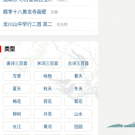
冯延巳
题李十八黄龙寺画壁
苏辙
龙川山中早行二首 其二
祝允明
类型
唐诗三百首
宋词三百首
古诗三百首
写景
咏物
春天
夏天
秋天
冬天
梅花
荷花
菊花
柳树
月亮
山水
长江
黄河
田园