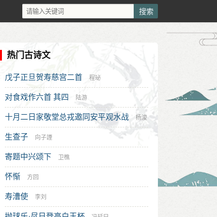
热门古诗文
戊子正旦贺寿慈宫二首
程珌
对食戏作六首 其四
陆游
十月二日家敬堂总戎邀同安平观水战
杨浚
生查子
向子諲
寄题中兴颂下
卫樵
怀惭
方回
寿漕使
李刘
抛球乐·尽日登高白玉杯