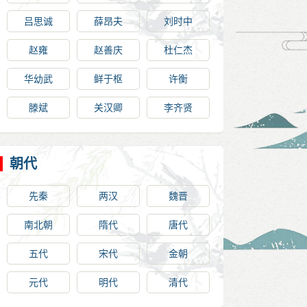
吕思诚
薛昂夫
刘时中
赵雍
赵善庆
杜仁杰
华幼武
鲜于枢
许衡
滕斌
关汉卿
李齐贤
朝代
先秦
两汉
魏晋
南北朝
隋代
唐代
五代
宋代
金朝
元代
明代
清代