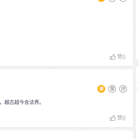
赞
()
原
繁
拼
，越古超今含法界。
赞
()