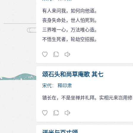
有人来问我，如何向他道。
丧身失命处，世人怕死到。
三界唯一心，万法唯心造。
不悟生死者，轮劫空招报。
颂石头和尚草庵歌 其七
宋代
：
释印肃
镇长在，不是坐禅并礼拜。实相元来岂用修