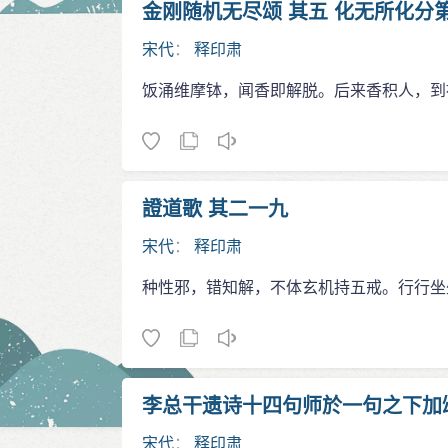
金刚随机无尽颂 其五 化无所化分
宋代
：
释印肃
饭涌维摩钵，闻香即解脱。后来香积人，到
證道歌 其二一九
宋代
：
释印肃
种性邪，错知解，不体玄机持五戒。行行坐
李总干遗诗十四句师於一句之下加
宋代
：
释印肃