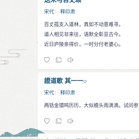
送米与百丈颂
宋代
：
释印肃
百丈孤支入道林，真如不动意难寻。
道人相见非来往，语默全彰亘古今。
近日庐陵亲得价，一时分付老婆心。
證道歌 其一一○
宋代
：
释印肃
两铦金镮鸣历历，大似檐头雨滴滴。试问参