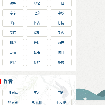
边塞
地名
节日
春节
七夕
中秋
重阳
怀古
抒情
爱国
送别
思乡
思念
爱情
励志
友情
读书
惜时
忧民
婉约
豪放
作者
孙周卿
李孟
商衟
杨景贤
郑光祖
王和卿