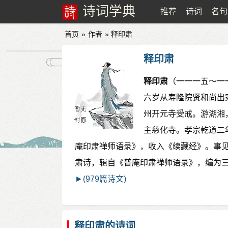
诗词学典
推荐
诗词
名句
首页
»
作者
» 释印肃
释印肃
释印肃
（一一一五～一
六岁从寿隆院贤和尚出
州开元寺受戒。游湖湘
主慈化寺。孝宗乾道二
庵印肃禅师语录》，收入《续藏经》。事
肃诗，辑自《普庵印肃禅师语录》，编为
►(979篇诗文)
释印肃的诗词