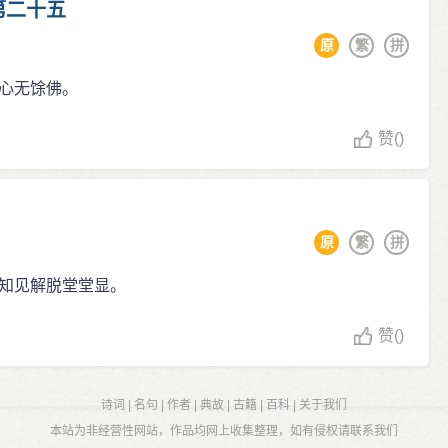
第二十五
原
繁
拼
心无馀佛。
赞
()
原
繁
拼
知见解脱堂堂显。
赞
()
诗词
|
名句
|
作者
|
典故
|
古籍
|
百科
|
关于我们
本站为非经营性网站，作品均网上收集整理，如有侵权请联系我们