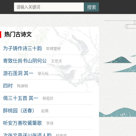
热门古诗文
为子铸作诗三十韵
耶律楚材
寄致仕尚书山阴何公
王世贞
游石莲洞 其一
邹元标
四时
陶渊明
偈三十五首 其一
释祖珍
醉桃园（送春）
赵鼎
听安万善吹觱篥歌
李颀
次张文昌送川张道人韵