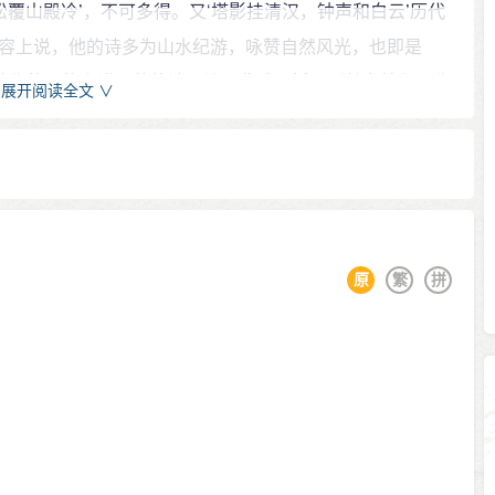
松覆山殿冷’，不可多得。又‘塔影挂清汉，钟声和白云’历代
溪水、晚风、小舟描写得轻灵生动，诗歌的视野也十分开
容上说，他的诗多为山水纪游，咏赞自然风光，也即是
到了天上的世界，浮想联翩。 《题栖霞寺》、《茅山洞
从诗作的风格上讲，他的诗以清丽典雅，恬淡适然为特色，作
展开阅读全文 ∨
綦毋秘书弃官还江东》中写道：“明时久不达，弃置与君
若耶溪》为最。
平盛世下，彼此官运都不亨通，但不怨天尤人，保持一向纯
开元十四年严迪榜进士及第。授宜寿尉，迁右拾遗，入
情谊、文情浓，在思想感情上也相知相通。
同时。诗调屹崒峭蒨足佳句，善写方外之情，历代未有。
郎，安史之乱爆发后，再度归隐，但未返故里，仍游江
，官况日恶，挂冠归隐江东别业。王维有诗送之，曰：“明
，与当时许多著名诗人如李颀、王维、张九龄、储光羲、
有素风。”一时文士咸赋诗祖饯，甚荣。有集一卷行世。
原
繁
拼
王维有《送綦毋潜落第还乡》、李颀有《送綦潜三谒房给
多为与上大夫寻幽访隐的情趣，代表作《春泛若耶溪》选入