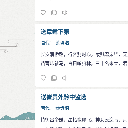
送章彝下第
唐代
：
綦毋潜
长安渭桥路，行客别时心。献赋温泉毕，无
黄莺啼就马，白日暗归林。三十名未立，君
送崔员外黔中监选
唐代
：
綦毋潜
持衡出帝畿，星指夜郎飞。神女云迎马，荆