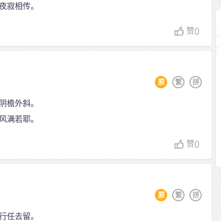
夜寂相传。
赞
()
原
繁
拼
阴檐外斜。
风满若耶。
赞
()
原
繁
拼
行任去留。