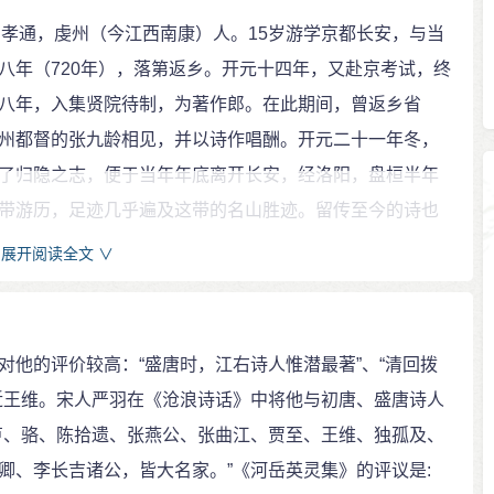
字孝通，虔州（今江西南康）人。15岁游学京都长安，与当
八年（720年），落第返乡。开元十四年，又赴京考试，终
八年，入集贤院待制，为著作郎。在此期间，曾返乡省
州都督的张九龄相见，并以诗作唱酬。开元二十一年冬，
了归隐之志，便于当年年底离开长安，经洛阳，盘桓半年
带游历，足迹几乎遍及这带的名山胜迹。留传至今的诗也
展开阅读全文 ∨
安谋求复官。天宝十一年任左拾遗，享从八品，后长为著作
隐，但未返里，仍游于江淮一带。此后不知所终，享年65
的评价较高：“盛唐时，江右诗人惟潜最著”、“清回拨
对他的评价较高：“盛唐时，江右诗人惟潜最著”、“清
近王维。宋人严羽在《沧浪诗话》中将他与初唐、盛唐诗人
风接近王维。
卢、骆、陈拾遗、张燕公、张曲江、贾至、王维、独孤及、
于抒发世俗之外的感情，如《春泛若郁溪》：“幽意无断
卿、李长吉诸公，皆大名家。”《河岳英灵集》的评议是:
。际夜转西壑，。隔山望南斗。潭烟飞溶溶，林月低向