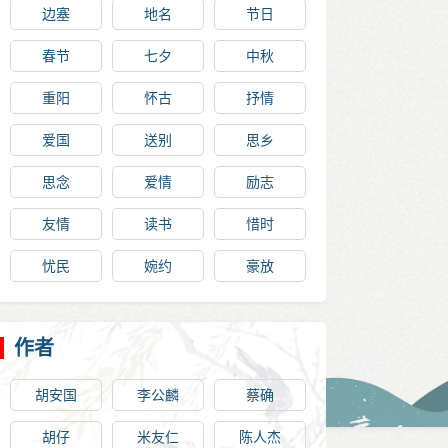
边塞
地名
节日
春节
七夕
中秋
重阳
怀古
抒情
爱国
送别
思乡
思念
爱情
励志
友情
读书
惜时
忧民
婉约
豪放
作者
胡安国
李公麟
蔡确
胡仔
米友仁
陈人杰