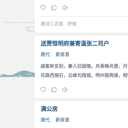
唐诗三百首
抒情
送贾恒明府兼寄温张二司户
唐代
：
綦毋潜
越客新安别，秦人旧国情。舟乘晚风便，月
花路西施石，云峰句践城。明州报两掾，相
满公房
唐代
：
綦毋潜