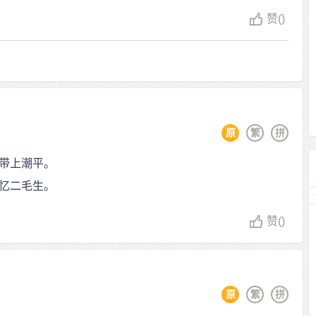
赞
()
原
繁
拼
带上潮平。
忆二毛生。
赞
()
原
繁
拼