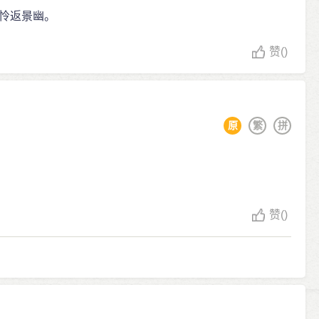
怜返景幽。
赞
()
原
繁
拼
赞
()