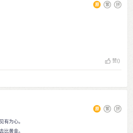
原
繁
拼
赞
()
原
繁
拼
见有为心。
去比黄金。