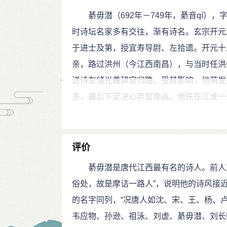
綦毋潜（692年－749年，綦音qí），
时诗坛名家多有交往，渐有诗名。玄宗开元
于进士及第，授宜寿导尉、左拾遗。开元十
亲，路过洪州（今江西南昌），与当时任洪
送诗友储光羲辞官归隐，受其影响，他萌发
多，最后下定决心弃官南返。他先在江淮一
多描写风光之作。
天宝初（742年），綦毋潜返洛阳、长
郎，享五品。后“安史之乱”爆发，他再度归
评价
岁左右。
綦毋潜是唐代江西最有名的诗人。前人对他
綦毋潜虽然是唐代江西最有名的诗人。前人
俗处，故是摩诘一路人”，说明他的诗风接
回拨俗处，故是摩诘一路人”。说明他的诗
的名字同列，“况唐人如沈、宋、王、杨、
綦毋潜诗歌章句挺拔不凡，色彩鲜明，善
韦应物、孙逊、祖泳、刘虚、綦毋潜、刘长
绝，此去随所偶。晚风吹行舟，花落入溪口