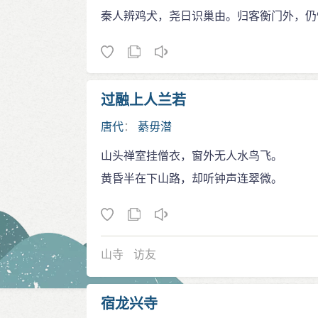
秦人辨鸡犬，尧日识巢由。归客衡门外，仍
过融上人兰若
唐代
：
綦毋潜
山头禅室挂僧衣，窗外无人水鸟飞。
黄昏半在下山路，却听钟声连翠微。
山寺
访友
宿龙兴寺