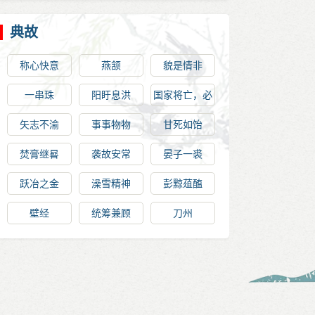
典故
称心快意
燕颔
貌是情非
一串珠
阳盱息洪
国家将亡，必
有妖孽
矢志不渝
事事物物
甘死如饴
焚膏继晷
袭故安常
晏子一裘
跃冶之金
澡雪精神
彭黥葅醢
壁经
统筹兼顾
刀州