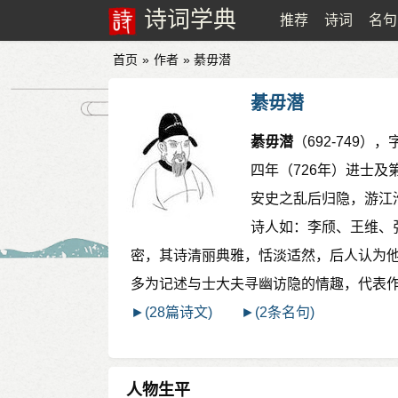
诗词学典
推荐
诗词
名句
首页
»
作者
» 綦毋潜
綦毋潜
綦毋潜
（692-749
四年（726年）进士
安史之乱后归隐，游江
诗人如：李颀、王维、
密，其诗清丽典雅，恬淡适然，后人认为他
多为记述与士大夫寻幽访隐的情趣，代表
►(28篇诗文)
►(2条名句)
人物生平