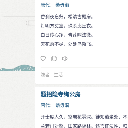
唐代
：
綦毋潜
香刹夜忘归，松清古殿扉。
灯明方丈室，珠系比丘衣。
白日传心净，青莲喻法微。
天花落不尽，处处鸟衔飞。
隐者
生活
题招隐寺绚公房
唐代
：
綦毋潜
开士度人久，空岩花雾深。徒知燕坐处，不
兰若门对壑，田家路隔林。还言证法性，归