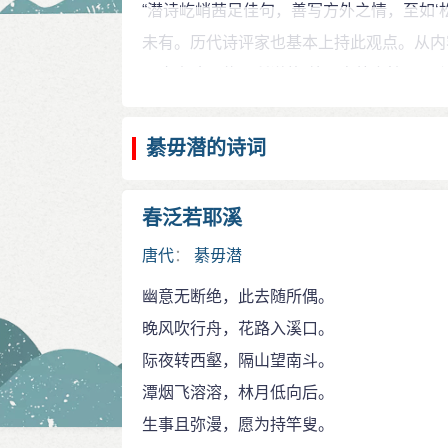
“潜诗屹峭茜足佳句，善写方外之情，至如‘
后。生事且弥漫，愿为持竿叟”。把山势、
未有。历代诗评家也基本上持此观点。从内
阔，际夜、南斗、潭烟、林月，仿佛把人带
《唐人才子传》所说的“善写方外之情”。
口》都被评论为有影响的好诗。王维在《送
为这一特色的代表，历代诗选家均以《春泛
同。天命无怨色，人生有素风。”表现了太
《唐才子传》载：潜，字孝通，荆南人。
綦毋潜的诗词
朴的风范。可以看出，王维与綦毋潜不仅人
集贤院待制，复授校书，终著作郎。与李端
綦毋潜虽然为仕不顺，官最高为五品著作
荆南分野，数百年来，独秀斯人。后见兵乱
春泛若耶溪
淮一代，后不知所终。但其才名却盛于当时
时久不达，弃置与君同。天命无怨色，人生
孟浩然、卢象、高适、韦应物都过从甚密。
唐代
：
綦毋潜
事》等唱酬记载。
幽意无断绝，此去随所偶。
《全唐诗》收录他的诗1卷26首，内容
晚风吹行舟，花路入溪口。
《唐诗三百首》。
际夜转西壑，隔山望南斗。
潭烟飞溶溶，林月低向后。
生事且弥漫，愿为持竿叟。