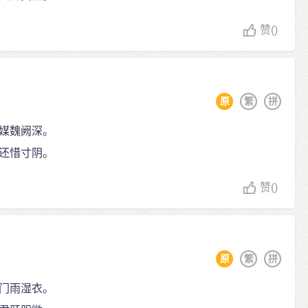
赞
()
原
繁
拼
媒魏阙深。
还惜寸阴。
赞
()
原
繁
拼
门雨湿衣。