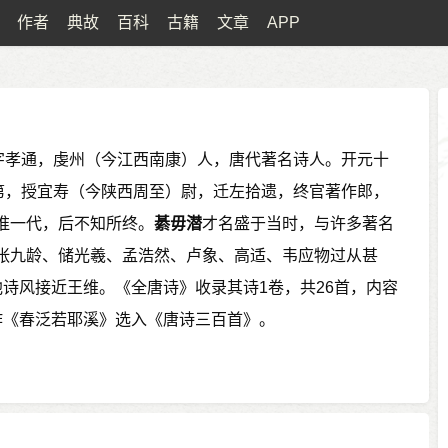
作者
典故
百科
古籍
文章
APP
），字孝通，虔州（今江西南康）人，唐代著名诗人。开元十
及第，授宜寿（今陕西周至）尉，迁左拾遗，终官著作郎，
淮一代，后不知所终。
綦毋潜
才名盛于当时，与许多著名
张九龄、储光羲、孟浩然、卢象、高适、韦应物过从甚
诗风接近王维。《全唐诗》收录其诗1卷，共26首，内容
作《春泛若耶溪》选入《唐诗三百首》。