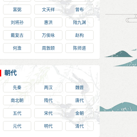
富弼
文天祥
曾布
刘将孙
惠洪
陆九渊
戴复古
万俟咏
赵构
何澹
周敦颐
陈师道
朝代
先秦
两汉
魏晋
南北朝
隋代
唐代
五代
宋代
金朝
元代
明代
清代