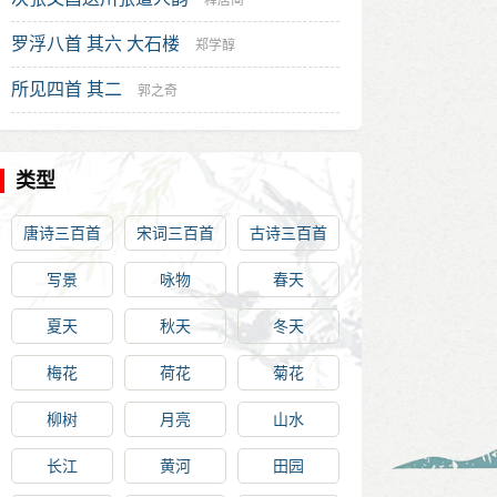
释居简
罗浮八首 其六 大石楼
郑学醇
所见四首 其二
郭之奇
类型
唐诗三百首
宋词三百首
古诗三百首
写景
咏物
春天
夏天
秋天
冬天
梅花
荷花
菊花
柳树
月亮
山水
长江
黄河
田园