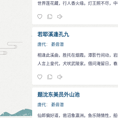
世界莲花藏，行人香火缘。灯王照不尽，中
若耶溪逢孔九
唐代
：
綦毋潜
相逢此溪曲，胜托在烟霞。潭影竹间动，岩
人言上皇代，犬吠武陵家。借问淹留日，春
题沈东美员外山池
唐代
：
綦毋潜
仙郎偏好道，凿沼象瀛洲。鱼乐随情性，船