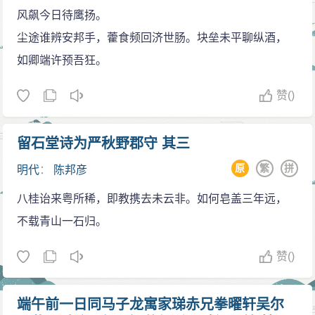
旨请陈邦彦速速赴闽，共商国是。因一身不能事二主的
风飙今日待鹰扬。
缘故，陈邦彦当时并没有马上到福州去。只是到了第二
尘途谁辨安邦手，藿食频回济世肠。块垒未平聊纵酒，
年的五月，南明政权被清兵摧毁之后。他才下了归附聿
如卿端许预吾狂。
键的决心，并且参加了六月举行的隆武朝唯一的一次乡
赞
()
试，得中第七名举人。发榜前三天，他被聿键任命为监
纪推官。
1646年（隆武二年），陈邦彦升兵部职方司主事，
留石堂诗为严秋野郡守 其三
监粤兵入江西，协助苏观生防守北线。清兵压境，猛攻
原
繁
拼
明代
：
陈邦彦
赣州，苏观生按兵不动，逡巡观望，陈邦彦虽一再请战
八桂诒来粤所稀，即教携去未云非。如何皂盖三年远，
而未获批准。赣州失守后，清军大举入闽，攻下福州。
不载青山一石归。
隆武朝的武将郑芝龙公开投敌，隆武帝被俘遇害，隆武
朝也步了弘光朝的后尘。此时，苏观生急于回广州拥立
赞
()
新主，置邦彦的凭借五岭和韩江天险，抵挡北、东两面
来敌，以保住广东，建立巩固的根据地的建议于不顾，
端午前一日同马子龙寓家珶赤兄拳曜轩吴尔