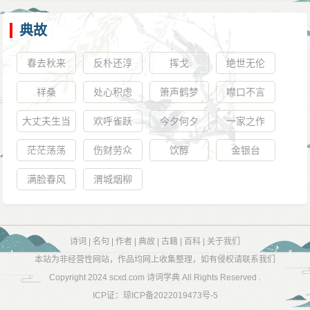
址在今解放南路）杀害。
临刑时，邦彦慷慨写下《狱中五日不食临命歌》：
典故
“天造兮多艰，臣之江也浒。书生漫谈兵，时哉不我与。
春去秋来
反朴还淳
挥戈
绝世无伦
我后兮何之？我躬兮独苦。崖山多忠魂，先后照千古！”
祥桑
处心积虑
箫声鹤梦
噤口不言
歌罢，从容就义。死后，永历帝赠邦彦兵部尚书，谥忠
愍，廕子锦衣指挥（见《明史》）。后人慕其忠烈，将
大丈夫生当
欢呼雀跃
今夕何夕
一家之作
他与陈子壮、张家玉尊称为“岭南三忠”，并以他为首。
封侯，死当
茫茫荡荡
伤财劳众
饮醇
金银台
庙食
满脸春风
渭城烟柳
诗词
|
名句
|
作者
|
典故
|
古籍
|
百科
|
关于我们
本站为非经营性网站，作品均网上收集整理，如有侵权请联系我们
Copyright 2024
scxd.com 诗词学典
All Rights Reserved .
ICP证：
琼ICP备2022019473号-5