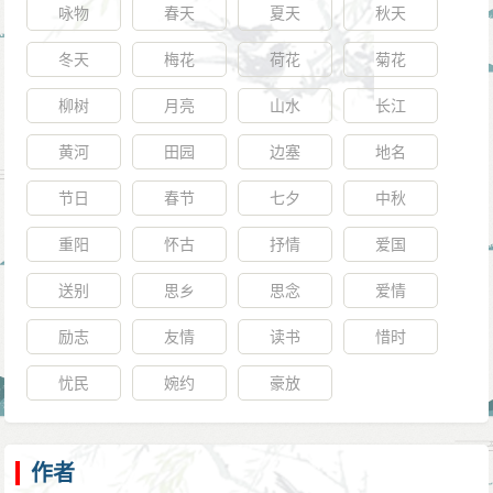
当时，陈子壮的部队正埋伏在白鹅潭附近，准备随时接
咏物
春天
夏天
秋天
应陈邦彦。邦彦军船上插朱饰青旗，他们原来是知道
冬天
梅花
荷花
菊花
的，但由于时值黄昏，暮色苍茫，士兵们竟然不能分辨
柳树
月亮
山水
长江
旗色，望见前面黑压压一片战船，乘风破浪而来，以为
大队清兵杀到，心下不免着慌，及至看清楚在敌人的背
黄河
田园
边塞
地名
后还有自己人时，大乱阵脚，终大败亏输。
节日
春节
七夕
中秋
之后，陈邦彦纠合败卒转攻三水，又转攻高明，继
重阳
怀古
抒情
爱国
而与清兵接仗于新会和香山，后来得到故明清远指挥白
常灿接应，遁人清远，在江口设木栅顽抗。清兵追到，
送别
思乡
思念
爱情
再次施以火攻，陈军连战失利，部将霍师连连阵亡，不
励志
友情
读书
惜时
得已而退入城中固守。
忧民
婉约
豪放
清兵围城，宁死不屈
清军包围清远城，猛攻十日不下。战斗从早晨打到
下午，陈邦彦身上多处受伤，次子馨尹死难，他本人亦
作者