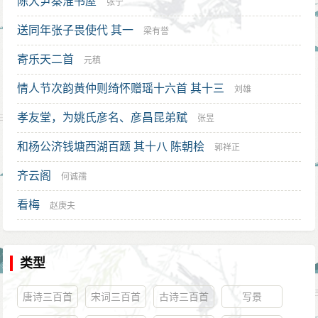
陈大尹秦淮书屋
张宁
迫降清的杨可观、杨景烨、黄天锡等三位前明军官，让
他们在城中做内应；又布置三千“花山盗”向清军诈降，混
送同年张子畏使代 其一
梁有誉
迹于清军之中，伺机起事。他和前明礼部尚书陈子壮
寄乐天二首
元稹
（南海人）则计划好兵分两路，同时进攻广州。陈子壮
情人节次韵黄仲则绮怀赠瑶十六首 其十三
刘雄
兵出九江，负责攻打西南方，陈邦彦统率水军，集中突
孝友堂，为姚氏彦名、彦昌昆弟赋
击西北。三方面约定七月七日为举事之日。然而由于某
张昱
些尚不清楚的原因，事情的进展不能如意。陈子壮的部
和杨公济钱塘西湖百题 其十八 陈朝桧
郭祥正
队提早了两天到达广州，驻扎在五羊驿。他的一名家僮
齐云阁
何诚孺
被清军俘虏，供出实情（一说有叛僧告密），结果城内
看梅
赵庚夫
三千“花山盗”和杨可观等三人均被清军查获处死。
形势对二陈十分不利。这时李成栋在东莞击败张家
玉，回城途中，船队驶到禺珠洲，与陈邦彦水军碰个正
类型
着，双方于是展开了一场血战。陈军借着风势发动火
唐诗三百首
宋词三百首
古诗三百首
写景
攻，李成栋抵敌不住，往后败走，陈军在后紧追不舍。