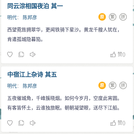
归附的溃兵也有二万多人。经说服，他们同意协助陈邦
同云淙相国夜泊 其一
彦攻打广州。另一方面，陈邦彦又联络上了东莞的抗清
原
繁
拼
明代
：
陈邦彦
义士张家玉，张也同意助他一臂之力。
西望霓旌拥翠华，更闻铁骑下星沙。黄龙千艘人犹在，
眼看着大兵压境，佟养甲忽生妙计，他下令关闭城
肯遣孤城隐暮笳。
门，不准出战， 一边派出快马到广西急召李成栋回师。
一边四出散播谣言说，李成栋的大军已经在回穗途中
赞
()
了，很快就要杀到甘竹滩去了。余龙是个大老粗，不知
就里，急着要保卫他的老巢，也不知会陈邦彦，顾自撤
中宿江上杂诗 其五
围先走；剩下陈邦彦孤掌难鸣，也只好黯然收队。后来
原
繁
拼
明代
：
陈邦彦
知道，李成栋接到广州的告急文书后，确实是很快就放
弃了对桂林的包围，转而回援广州。永历君臣这回能脱
五夜催城角，千峰簇晓烟。如何今岁月，空度此宵圆。
离虎口，得归功于陈邦彦围魏救赵法的妙用。
有客皆怀土，云谁独旅眠。朝朝凝望眼，送尽下江船。
之后，陈邦彦派门生马应房与之合兵收复顺德。接
赞
()
着他又相继串连东莞张家玉，南海陈子壮，顺德胡靖、