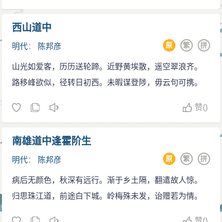
二次献策，均被拒绝
1644年（崇祯十七年），清兵入关，定鼎中原。福
西山道中
王朱由崧在南京建立弘光小朝廷。国难当头，陈邦彦五
原
繁
拼
明代
：
陈邦彦
内俱焚，疾呼：“此时不思报国者，非丈夫也！”随即结束
山光如爱客，历历送轮蹄。近野黄埃散，遥空翠浪齐。
讲学，针对时局，精心撰写了数万言的《中兴政要》，
路移峰欲似，径转日初西。未暇谋登陟，毋云句可携。
具体开列了32条抗敌救国方略，踌躇满志地只身赴南京
进呈弘光帝，但未被接纳。
赞
()
1645年（弘光元年），南京政权被清军攻灭，南明
唐王在福州建立南明隆武朝，并于翌年委任陈邦彦为兵
南雄道中逢霍阶生
部职方司，统领广西狼兵万余人前往江西南安协同大学
原
繁
拼
明代
：
陈邦彦
士苏观生抗击清兵。他受命后曾多次提出进击清军的良
策，但因均被苏拒绝而坐失战机。而在隆武帝被清军俘
病后无颜色，秋深有远行。渐于乡土隔，翻遣故人惊。
获后，陈被迫率部随同苏观生撤回广东。陈邦彦在时局
归思珠江道，前途白下城。岭梅殊未发，诒赠若为情。
危急之际，一再呼吁南明的两个分立的政权（设在广州
赞
()