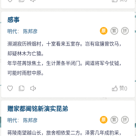
的绍武政权与设在肇庆的永历政权）化干戈为玉帛携手
对抗清兵。但因遭苏观生等的干扰，南明分设的两个朝
感事
廷互为争斗以致相残愈烈，因而被清兵乘隙攻击，绍武
原
繁
拼
明代
：
陈邦彦
政权与永历政权相继覆灭。 1645年（弘光元年）秋初，
邦彦告别家人北上时，写下了意气豪迈、笔墨酣畅飞动
濒湖寂历辨烟村，十室看来五室存。岂有寇攘曾饮马，
的赋别之作《舟发珠江承诸子携酒饯送次韵赋别》：扬
却疑林木为亡猿。
尘伐鼓发江干，变徵声高七月寒。夜渡可能知大漠？日
年华荏苒馀焦土，生计萧条半闭门。闻道将军今仗钺，
边何处是长安！杯因惜别兼贤圣，策为忧时杂管韩。燕
可能时雨慰中原。
石自惭仍跃冶，归来休笑旧儒冠。
赞
()
归附聿键，抗击清兵
1645年（弘光元年），弘光朝覆亡后，朱元璋的九
赠家都阃铭新演实昆弟
世孙唐王朱聿键被一批文臣武将拥戴在福州称帝，建立
隆武朝，并访求贤能，组织抗战。读了陈邦彦的《中兴
原
繁
拼
明代
：
陈邦彦
政要》之后，隆武帝备加赞赏，称陈邦彦为“奇才”，并下
蒋陵南望越山长，旅舍相依爱二方。泽雾几年成豹采，