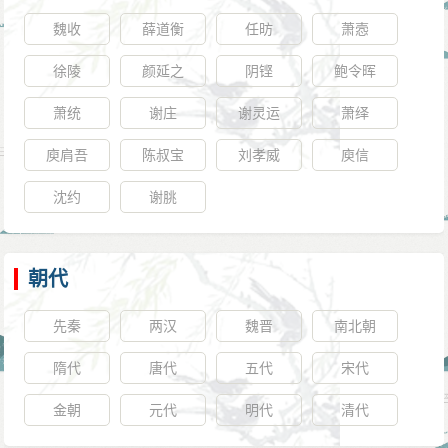
肩中三刀，鲜血淋漓。心知大势已去，便退走到朱氏
魏收
薛道衡
任昉
萧悫
园，在园壁上题了三首诗，其中一首六言诗写道：
徐陵
颜延之
阴铿
鲍令晖
“平生报国怀深，日望西方好音。已共苌弘化碧，还
同屈子俱沉”。
萧统
谢庄
谢灵运
萧绎
另一首云：
庾肩吾
陈叔宝
刘孝威
庾信
“无拳无勇，无饷无兵。联络山海，矢助中兴。天命
沈约
谢朓
不佑，祸患是婴。千秋而下，鉴此孤贞！”
写毕，一头扎进池水中以图一死报国，谁料却被追
兵拉起，他仰天大笑：“我就是陈兵科陈邦彦！”陈邦彦被
朝代
押到广州后，佟养甲派医生为他治伤，送上佳肴想劝
先秦
两汉
魏晋
南北朝
降，可是邦彦拒绝了，他以文天祥为榜样，写了《狱中
步文丞相韵》诗，谓“泉路若逢文相国，不知双眼可谁
隋代
唐代
五代
宋代
青？”在狱中绝食五日。1647年（永历元年）9月28日，
金朝
元代
明代
清代
佟养甲眼见劝降无望，于是下令将邦彦押往四牌楼（故