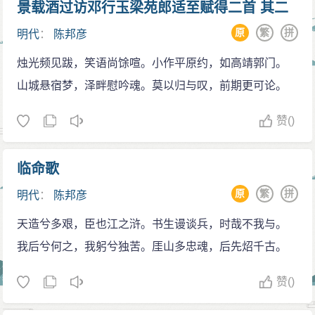
下令全军撤防。邦彦要苏观生火速率主力取道惠州和潮
景载酒过访邓行玉梁苑郎适至赋得二首 其二
州，救援尚在苦撑的泉（州）、漳（州）前线守军，并
原
繁
拼
明代
：
陈邦彦
请求自领一军扼守南安，抵抗北路清军的请求也未被采
烛光频见跋，笑语尚馀喧。小作平原约，如高靖郭门。
纳，只好一同南撤。
山城悬宿梦，泽畔慰吟魂。莫以归与叹，前期更可论。
重组部队，妙计救主
1646年（隆武二年），陈邦彦化名潜入高明县山区
赞
()
重组反清武装，并会同义军余龙部进击广州、顺德两
地。清将李成栋攻陷肇庆，深入广西腹地追赶永历君
临命歌
臣。不久，佟养甲、李成栋部清军偷袭广州，绍武政权
原
繁
拼
明代
：
陈邦彦
覆亡。在广东肇庆的永历帝闻风而逃到了广西。李成栋
天造兮多艰，臣也江之浒。书生谩谈兵，时哉不我与。
军乘胜追入广西，永历朝廷岌岌可危。
我后兮何之，我躬兮独苦。厓山多忠魂，后先炤千古。
陈邦彦救主心切，跑到顺德请余龙帮忙。余龙等人
本是当年明将万元吉在广东招募的援赣部队，赣州失陷
赞
()
之后，生活无着，便在甘竹滩落草为寇，原队人马加上