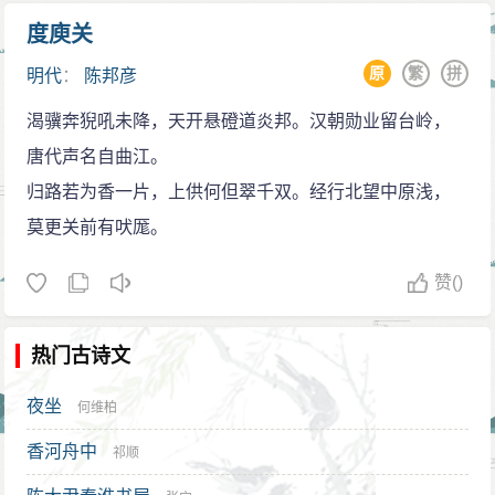
梁斌，新兴梁信灼，新会黄公辅、何世熊，恩平王兴，
度庾关
阳江莫廷兰，东安（今云浮）何仕璋举义，合力牵制清
原
繁
拼
明代
：
陈邦彦
军。李成栋被迫放弃追击永历帝，回师东下。邦彦得
报，派马应房等率水军到顺德黄连乡北拦江截击，奈何
渴骥奔猊吼未降，天开悬磴道炎邦。汉朝勋业留台岭，
寡不敌众，败于敌手。邦彦又趁李成栋进攻张家玉部之
唐代声名自曲江。
机，会同高明麦而炫、欧怀昊一举攻下江门。
归路若为香一片，上供何但翠千双。经行北望中原浅，
妻儿被杀，战事失利
莫更关前有吠厖。
1647年（永历元年）初，视邦彦为心腹大患的巡抚
赞
()
佟养甲，用卑劣手段突袭顺德，抓走了在龙山避难的陈
邦彦的两个儿子和尹、虞尹和一个姓何的妾，把他们作
热门古诗文
为人质，招降陈邦彦。邦彦在招降书上凛然批复：“妾辱
之，子杀之，皆唯命。身为忠臣，义不顾妻子也。”这一
夜坐
何维柏
妾二子，后来都被清军杀害。
香河舟中
祁顺
1647年（永历元年）七月，陈邦彦在广州物色到被