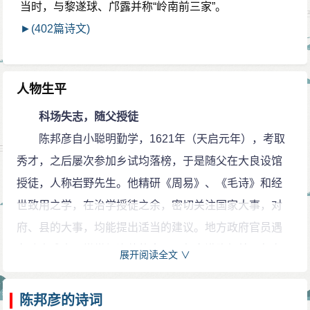
当时，与黎遂球、邝露并称“岭南前三家”。
►(402篇诗文)
人物生平
科场失志，随父授徒
陈邦彦自小聪明勤学，1621年（天启元年），考取
秀才，之后屡次参加乡试均落榜，于是随父在大良设馆
授徒，人称岩野先生。他精研《周易》、《毛诗》和经
世致用之学，在治学授徒之余，密切关注国家大事，对
府、县的大事，均能提出适当的建议。地方政府官员遇
有政事难事，常常征询他的意见。邦彦满腹经纶，却在
展开阅读全文 ∨
科场上并不得志，多次应考均未能中举。人们深为之不
平，而他却不以为意。
陈邦彦的诗词