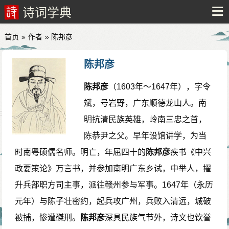
诗词学典
首页
»
作者
» 陈邦彦
陈邦彦
陈邦彦
（1603年～1647年），字令
斌，号岩野，广东顺德龙山人。南
明抗清民族英雄，岭南三忠之首，
陈恭尹之父。早年设馆讲学，为当
时南粤硕儒名师。明亡，年屈四十的
陈邦彦
疾书《中兴
政要策论》万言书，并参加南明广东乡试，中举人，擢
升兵部职方司主事，派往赣州参与军事。1647年（永历
元年）与陈子壮密约，起兵攻广州，兵败入清远，城破
被捕，惨遭磔刑。
陈邦彦
深具民族气节外，诗文也饮誉