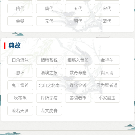
隋代
唐代
五代
宋代
金朝
元代
明代
清代
典故
口角流沫
储精蓄锐
细筋入骨如
金华羊
秋鹰，字外
恩环
涓埃之报
数奇命蹇
舆人诵
出力中藏棱
鬼工雷斧
北山之北南
蝶化金钱
可为智者道
山之南
吹布毛
斤斫无痕
善骑者堕
小家碧玉
差若天渊
龙文虎脊