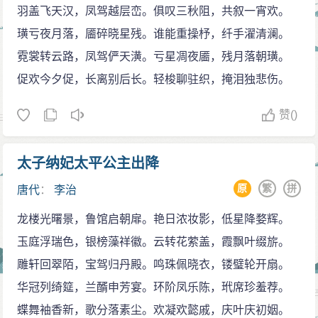
考试就依据《五经正义》。
羽盖飞天汉，凤驾越层峦。俱叹三秋阻，共叙一宵欢。
乾纲独断
璜亏夜月落，靥碎晓星残。谁能重操杼，纤手濯清澜。
早在李治还是太子的时候，就与大他四岁的太宗才
霓裳转云路，凤驾俨天潢。亏星凋夜靥，残月落朝璜。
人武氏私通；唐太宗驾崩后，武氏依唐后宫之例，入感
促欢今夕促，长离别后长。轻梭聊驻织，掩泪独悲伤。
业寺削发为尼。
赞
()
永徽元年（650年）五月，唐高宗在太宗周年忌日入
感业寺进香之时，又与武氏相遇，两人相认并互诉离别
太子纳妃太平公主出降
后的思念之情。
原
繁
拼
唐代
：
李治
永徽二年（651年）五月，唐高宗的孝服已满，武氏
便再度入宫。次年五月，被拜为二品昭仪。
龙楼光曙景，鲁馆启朝扉。艳日浓妆影，低星降婺辉。
不久高宗欲废王皇后，改立武氏为后。对此，长孙
玉庭浮瑞色，银榜藻祥徽。云转花萦盖，霞飘叶缀旂。
无忌及褚遂良等元老重臣表示反对。李义府、许敬宗等
雕轩回翠陌，宝驾归丹殿。鸣珠佩晓衣，镂璧轮开扇。
却迎合帝意，表示赞成；宿将李勣则奏称：“此陛下家
华冠列绮筵，兰醑申芳宴。环阶凤乐陈，玳席珍羞荐。
事，何必更问外人。”高宗在李义府等人的支持下，终于
蝶舞袖香新，歌分落素尘。欢凝欢懿戚，庆叶庆初姻。