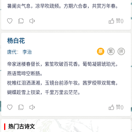
在永徽六年（655年）废王皇后，立武氏为皇后。长孙无
暑阑炎气息，凉早吹疏频。方期六合泰，共赏万年春。
忌及褚遂良等均遭贬斥，不久，长孙无忌被迫自缢，褚
赞
()
遂良则被流放至更遥远的爱州（今越南清化），死在那
里。
杨白花
帝后争锋
李治因武后慢慢有主导政局的趋势，一度有废后的
原
繁
拼
唐代
：
李治
打算，未料计划被武后得知，武后向李治申诉辩解，事
帝家迷楼春昼长，紫笙吹破百花香。葡萄凝碧琥珀光，
情遂作罢，但是协助李治拟诏的上官仪则遭族诛。这件
燕语莺啼空断肠。
事情过后，李治再也无由压制武后。
枕帷红泪洒潇湘，玉镜台前添午妆。茜罗绶带双鸳鸯，
显庆末年，李治患风眩头重，目不能视，难于操持
蝴蝶趁雪上钗梁，千里万里云茫茫。
政务，武后得以逐渐掌握朝政，李治在武后的建议下使
赞
()
用天皇称号，与天后武氏并称二圣。
上元二年（675），李治患的风眩症更厉害了，便与
热门古诗文
大臣们商议，准备让武后摄政。宰相郝处俊谏道：“陛下