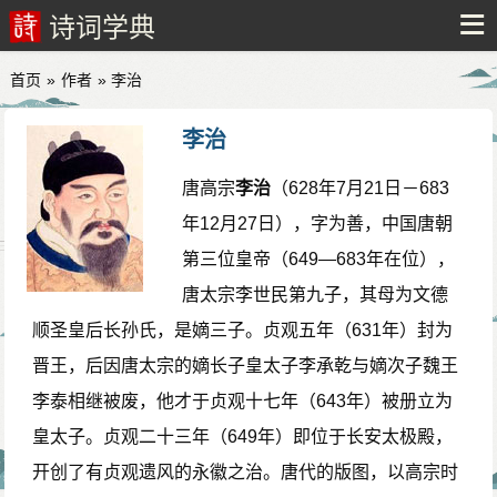
诗词学典
首页
»
作者
» 李治
李治
唐高宗
李治
（628年7月21日－683
年12月27日），字为善，中国唐朝
第三位皇帝（649—683年在位），
唐太宗李世民第九子，其母为文德
顺圣皇后长孙氏，是嫡三子。贞观五年（631年）封为
晋王，后因唐太宗的嫡长子皇太子李承乾与嫡次子魏王
李泰相继被废，他才于贞观十七年（643年）被册立为
皇太子。贞观二十三年（649年）即位于长安太极殿，
开创了有贞观遗风的永徽之治。唐代的版图，以高宗时