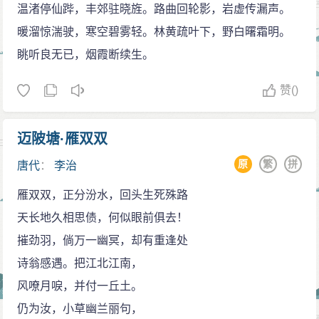
温渚停仙跸，丰郊驻晓旌。路曲回轮影，岩虚传漏声。
从此特别受到宠爱。不久被任命为右武候大将军。
暖溜惊湍驶，寒空碧雾轻。林黄疏叶下，野白曙霜明。
贞观十七年（643），皇太子李承乾被废弃，魏王李
眺听良无已，烟霞断续生。
泰也因犯罪被贬，唐太宗与长孙无忌、房玄龄、李勣等
人计议，四月七日，唐太宗亲驾承天门，下诏立李治为
赞
()
皇太子。唐太宗每次上朝，常令李治在旁边，让他观看
自己决断各种政务，有时候让他参加议事，唐太宗多次
迈陂塘·雁双双
称赞他好。
原
繁
拼
唐代
：
李治
贞观十八年（644），唐太宗将讨伐高丽，命令李治
留守定州。等到唐太宗基本确定了发兵日期，李治悲
雁双双，正分汾水，回头生死殊路
哀，整天啼哭，因而请求驿站飞马传递自己生活工作起
天长地久相思债，何似眼前俱去！
居的表章，并传递边境情况的报告，唐太宗都同意了。
摧劲羽，倘万一幽冥，却有重逢处
用快马奏事，从此开始。等到唐太宗大军凯旋，李治跟
诗翁感遇。把江北江南，
从唐太宗到并州。当时唐太宗生了个大毒疮，李治亲自
风嘹月唳，并付一丘土。
用口吸毒脓，扶着车辇步行跟从了几天。
仍为汝，小草幽兰丽句，