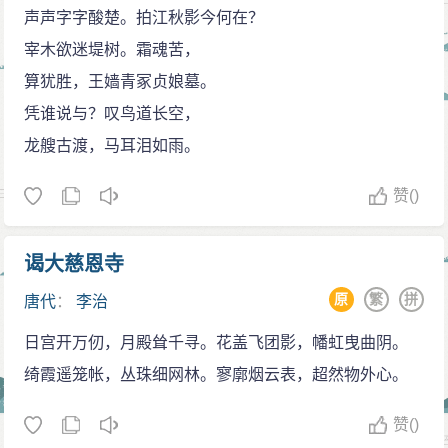
登基为帝
声声字字酸楚。拍江秋影今何在？
贞观二十三年（649）五月二十六日，唐太宗驾崩在
宰木欲迷堤树。霜魂苦，
终南山的翠微宫。二十七日，以礼部尚书、兼太子少
算犹胜，王嫱青冢贞娘墓。
师、黎阳县公于志宁为侍中，太子少詹事、兼尚书左丞
凭谁说与？叹鸟道长空，
张行成为兼侍中、检校刑部尚书，太子右庶子、兼吏部
龙艘古渡，马耳泪如雨。
侍郎、代理户部尚书高季辅为兼中书令、检校吏部尚
赞
()
书，太子左庶子、高阳县男许敬宗兼礼部尚书。二十八
日，李治回京。
谒大慈恩寺
六月一日，李治即皇帝位，时年二十二岁。八日，
原
繁
拼
唐代
：
李治
改民部尚书为户部尚书。叠州都督英国公史李勣为特
进、检校洛州刺史，仍在洛阳宫留守。十日，诏令司
日宫开万仞，月殿耸千寻。花盖飞团影，幡虹曳曲阴。
徒、扬州都督、赵国公长孙无忌为太尉兼检校中书令，
绮霞遥笼帐，丛珠细网林。寥廓烟云表，超然物外心。
主持尚书省、门下省二省政事，其余官职依前一样，赐
赞
()
物三千缎。二十日，特进、英国公李勣为开府仪同三