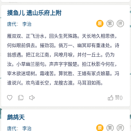
司、同中书门下三品。
摸鱼儿 遗山乐府上附
秋七月三日，有关衙门请求改治书侍御史为御史中
丞，诸州治中为司马，别驾为长史，治礼郎为奉礼郎，
原
繁
拼
唐代
：
李治
以避讳李治的名。因为贞观时不避讳先帝太宗“世民”二
雁双双、正飞汾水，回头生死殊路。天长地久相思债，
字，所以不同意，有关衙门上奏道：“先帝两个名字，在
何似眼前俱去。摧劲羽。倘万一、幽冥却有重逢处。诗
礼制上不偏向某一避讳。皇上既是单名，臣下不应指
翁感遇。把江北江南，风嘹月唳，并付一丘土。仍为
斥。”李治于是听从之。六日，于阗王伏阇信来朝见。
汝。小草幽兰丽句。声声字字酸楚。拍江秋影今何在，
八月一日，河东地震，晋州尤其厉害，毁坏了房
宰木欲迷堤树。霜魂苦。算犹胜、王嫱有冢贞娘墓。冯
屋，压死了五千多人。三日又发生地震。诏令派遣使者
谁说兴。欢鸟道长空，龙艘古渡。马耳泪如雨。
慰问，免赋税三年，压死的人家各赐给绢绸三匹。以开
赞
()
府仪同三司、英国公李勣为尚书左仆射、同中书门下三
品。仆射开始连带同中书门下。十八日，将唐太宗安葬
在昭陵。
鹧鸪天
九月十二日，加授鄜州刺史、荆王李元景为司徒，
原
繁
拼
唐代
：
李治