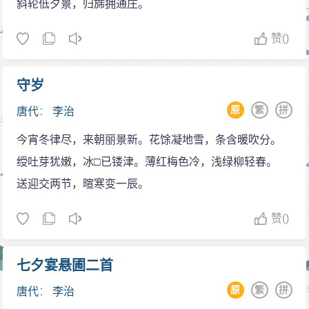
斜轮低夕景，归旆拥通庄。
大食国始遣使来唐。
永徽三年 （652）年正月，唐军在牢山大败贺鲁军。
赞
()
吐谷浑、新罗、高句丽、百济并遣使入贡。三月建大雁
塔。七月户部计，全国380万户。十一月驳马国遣使朝
守岁
贡。是年孙思邈著《千金方》。
原
繁
拼
唐代
：
李治
永徽四年（653年），房遗爱、高阳公主、巴陵公
今宵冬律尽，来朝丽景新。花馀凝地雪，条含暖吹分。
主、薛万彻柴令武等人密谋拥立荆州王元景为帝，事情
绶吐芽犹嫩，冰□已镂津。薄红梅色冷，浅绿柳轻春。
败露，，二月三日，房遗爱、薛万彻、柴令武等都被处
送迎交两节，暄寒变一辰。
死；李元景、巴陵、高阳公主都被赐以自杀。左骁卫大
将军、安国公执失思力发配到辒州充军；侍中兼太子詹
赞
()
事、平昌县公宇文节发配到桂州充军。吴王李恪、江夏
王道宗、蜀王李愔等因得罪长孙无忌、褚遂良，或死或
七夕宴悬圃二首
贬。
原
繁
拼
唐代
：
李治
同年，李治颁布孔颖达的《五经正义》，每年秋举明经