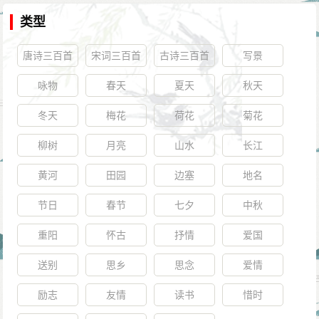
以治愈。”武后在帷帐中说道：“此医可斩首，想要在陛下
类型
头上刺出血来吗！”李治说：“我苦于头痛，出血未必不
好！”侍医就用针刺百会，李治道：“我的眼睛明亮了。”不
唐诗三百首
宋词三百首
古诗三百首
写景
久，诏命皇太子李显代理国政，裴炎、刘齐贤、郭正一
咏物
春天
夏天
秋天
等人在东宫任同平章事。李治从奉天宫回东都洛阳，病
冬天
梅花
荷花
菊花
得很厉害，宰相以下大臣都不能晋见。
柳树
月亮
山水
长江
同年十二月，诏令改永淳二年为弘道元年。将要宣
布赦免之书，李治想要亲自到则天门楼，由于气不顺而
黄河
田园
边塞
地名
不能上马，于是召百姓在殿前宣读赦免书。礼毕，李治
节日
春节
七夕
中秋
问侍臣道：“百姓喜欢吗？”侍臣道：“百姓承蒙皇上赦免，
重阳
怀古
抒情
爱国
没有一个人不感动喜悦。”李治道：“百姓虽喜，但我的性
命危险。天神地神若延长我一两个月的命，能够回长
送别
思乡
思念
爱情
安，死也无遗憾了。”当晚，李治在贞观殿去世，终年五
励志
友情
读书
惜时
十六岁。宣布遗诏：“七天装在灵柩内，皇太子在灵柩前