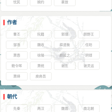
忧民
婉约
豪放
即皇帝位。园陵制度，务以节俭。军国大事有不能决断
者，请天后处理决断。”群臣上谥号曰天皇大帝，庙号高
宗。
作者
文明元年（684年）八月十一日，安葬在乾陵。天宝
曹丕
阮籍
郭璞
顾野王
十三年（754年），改谥为天皇大弘孝皇帝。
邹浩
魏收
薛道衡
任昉
萧悫
徐陵
颜延之
阴铿
鲍令晖
萧统
谢庄
谢灵运
萧绎
庾肩吾
朝代
先秦
两汉
魏晋
南北朝