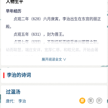
人物生平
早年经历
贞观二年（628）六月庚寅，李治出生在东宫的丽正
殿。
贞观五年（631），封为晋王。
贞观七年（633），不到任所而接受并州都督之职。
幼而聪慧，端庄安详，宽厚仁慈，和睦兄弟。开始由著
作郎萧德言教授《孝经》，唐太宗问道：“这部《孝经》
展开阅读全文 ∨
说的什么最重要？”对答道：“孝，开始是事奉双亲，长大
后是事奉君王，最终是修身。君子事奉皇上，进朝廷想
李治的诗词
着尽忠，退居在家想到弥补皇上的过错，将顺从其美，
纠正其恶。”唐太宗大喜道：“按此行事，完全能够事奉好
过温汤
父兄，做好臣子了。”等到文德皇后去世，李治时年九
原
繁
拼
唐代
：
李治
岁，悲哀思念之情感动左右的人，太宗多次加以安慰，