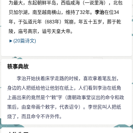
为最大，东起朝鲜半岛，西临咸海（一说里海），北包
贝加尔湖，南至越南横山，维持了32年。
李治
在位34
年，于弘道元年（683年）驾崩，年五十五岁，葬于乾
陵，庙号高宗，谥号天皇大帝。
►(20篇诗文)
轶事典故
李治开始扶着床学走路的时候，喜欢拿着笔乱划，
身边的人把纸给他让他划在纸上，人们看到李治在纸角
上画出来的竟然是个“敕”字（唐朝政事堂议出的命令和政
策后，由皇帝画个敕字，代表诏令）。李世民叫人把纸
烧了，而且命令不许外传。