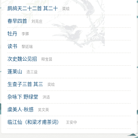
奈何将高祖、太宗的天下，不传给子孙而委任给天后
鹧鸪天二十二首 其二十
奕绘
啊！”李治因而暂时停议。武后得知后，就召集了一些“文
春早四首
刘克庄
学之士”撰《列女传》、《臣轨》、《百僚新戒》、《乐
牡丹
书》，约千余卷；并且密令参决百官疏奏，以分宰相的
李龏
权力。
读书
黎廷瑞
李治期朝政主要和武氏共同商议处理，但李治仍掌
次史魏公见招
释宝昙
握实权，在他执政年间，武后的支持者李义府、许敬宗
蓬莱山
连三益
等先后倒台，武后的政敌及家属拜相，王废后的族兄王
方翼也受到任用，拟定《内训》和《外戚诫》压制武家
生查子三首 其三
奕绘
人兴风作浪，武后对此皆无可奈何。
杂咏下 野绿堂
洪适
去世
虞美人·秋感
吴文英
永淳二年（683年），李治驾到奉天宫，当时武后从
临江仙（和梁才甫茶词）
封泰山以后，劝李治封中岳。李治因患病而终止。李治
王安中
苦于头痛不可忍耐，侍医秦鸣鹤道：“刺头微微出血，可