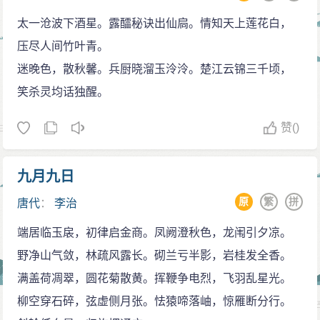
前安州都督、吴王李恪为司空兼梁州刺史。二十四日，
太一沧波下酒星。露醽秘诀出仙扃。情知天上莲花白，
赠梁国公房玄龄为太尉；赠申国公高士廉为司徒，赠蒋
压尽人间竹叶青。
国公屈突通为左仆射，都可在太宗庙庭配祭。
迷晚色，散秋馨。兵厨晓溜玉泠泠。楚江云锦三千顷，
永徽元年（650）春正月六日，李治立妃子王氏为皇
笑杀灵均话独醒。
后。七日，封陈王李忠为雍州牧。五月九日，李治对群
臣道：“朕继承皇帝大位，刑罚教化不明，致使晋州多次
赞
()
地震。确实是由于赏罚不公正，政理荒谬所致。你们应
该晋封章奏事，尽量指明政教得失，以挽救朕之不足。”
九月九日
吐火罗派遣使者献大鸟，大鸟像骆驼，吃铜铁，李治派
原
繁
拼
唐代
：
李治
人献到昭陵。吐蕃赞普死，李治派遣右武卫将军鲜于匡
端居临玉扆，初律启金商。凤阙澄秋色，龙闱引夕凉。
济持皇帝书信前往吊祭。九月，高侃击擒突厥车鼻可
野净山气敛，林疏风露长。砌兰亏半影，岩桂发全香。
汗，分置单于、瀚海二都护府。
满盖荷凋翠，圆花菊散黄。挥鞭争电烈，飞羽乱星光。
永徽二年（651）正月，西突厥贺鲁自立为沙钵罗可
柳空穿石碎，弦虚侧月张。怯猿啼落岫，惊雁断分行。
汗。七月沙，钵罗可汗攻入庭州，遣梁建方讨之。八月