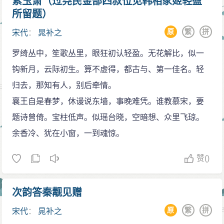
紫玉箫（过尧民金部四叔位见韩相家姬轻盈
道呢！全词用铺叙手法，章法缜密不懈，不作大幅度跨
所留题）
跃摇曳，率拙间饶见浑厚气，表现出作为驾驭长调的能
原
繁
拼
宋代
：
晁补之
力，得益于柳永处实多。
又如《鹧鸪天》，上阕先以“欲上面湖”虚似，暗示蛰
罗绮丛中，笙歌丛里，眼狂初认轻盈。无花解比，似一
居贬地的苦闷，随之点明“还思”齐州风物景光的本旨，见
钩新月，云际初生。算不虚得，都古与、第一佳名。轻
出眷念挚情。下厥慨喟年华渐老去，犹自连蹇仕途，以
归去，那知有人，别后牵情。
后纵或有幸重游旧境，只怕也没有当时豪兴了。词中即
襄王自是春梦，休谩说东墙，事晚难凭。谁教慕宋，要
景言情，于轻歌微吟间透出流连迟回的惆怅，虽淡淡，
题诗曾倚。宝柱低声。似瑶台晓，空暗想、众里飞琼。
却余味缭绕不尽，全在情思的厚重真切。
余香冷、犹在小窗，一到魂惊。
散文成就
赞
()
其散文成就高于诗，风格温润典缛，流畅俊迈。吴
曾认为四学士中，“秦、晁长于议论”，张文潜有“晁论峥嵘
次韵答秦觏见赠
走珠玉”之句（《能改斋漫录》卷十一）。他的记叙体散
原
繁
拼
宋代
：
晁补之
文，如《新城游北山记》、《拱翠堂记》等，或即景抒