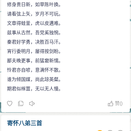
情，描摹真切；或借事寓理，叙议交织，均可看出苏
修身贵日新，如草陈叶换。
（轼）文的影响。著有《鸡肋集》70卷，其中诗赋23
请看弦上矢，岁月不可玩。
卷，杂著散文47卷，有《四部丛刊》本。
文章得蛙釜，虎以皮遘难。
他的散文擅长描绘山林景物，名篇有《照碧堂记》
兹事从古然，吾党奚独惋。
《拱翠堂记》《有竹堂记》等，而以《新城游北山记》
秦君好学勇，决胜百马汗。
最为脍炙人口：“去新城之北三十里，山渐深，草木泉石
宵行委明月，屡得按剑盼。
渐幽，初犹骑行石齿间。旁皆大松，曲者如盖，直者如
鄙夫晚更事，前猛窘新懦。
幢，立者如人，卧者如虬。松下草间有泉，沮洳伏见，
怜君亦自喭，意满怀不散。
堕石井，锵然而鸣。松间藤数十尺，蜿蜒如大螈。其上
谁为倾国媒，尚此琼英粲。
有鸟，黑如鸲鹆，亦冠长喙，俯而啄，磔然有声。稍
期君似椓罝，无以无人慢。
西，一峰高绝，有蹊介然，仅可步。系马石嘴，相扶携
赞
()
而上，篁筱仰不见日，如四五里，乃闻鸡声。有僧布袍
蹑履来迎，与之语，愕而顾，如麋鹿不可接。顶有屋数
寄怀八弟三首
十间，曲折依崖壁为栏楯，如蜗鼠缭绕乃得出。门牖相