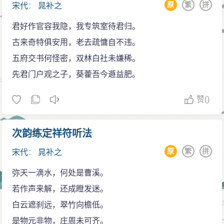
值，既坐，山风飒然而至，堂殿铃铎皆鸣，二三子相顾
原
繁
拼
宋代
：
晁补之
而惊，不知身之在何境也。”晁氏善于继承柳宗元写山水
君好作官容我隐，我专筑室待君归。
游记的传统，风格峭刻峻洁，语言凝练简朴。此文可见
古来奇特俱安用，老去疏慵自不违。
一斑。
五府交书何怪密，双林白社未嫌稀。
作品集
先君门户观之子，葵藿吾今遯益肥。
《宋史·气文志》曾录有晁补之《左氏春秋传杂论》
赞
()
一卷、《续楚辞》二十卷、《变离骚》二十卷、《鸡肋
集》一百卷和《晁补之集》七十卷。这些集子在宋徽宗
崇宁二年均遭禁，现存的仅有《鸡肋集》七十集，其中
次韵练定祥符听法
诗赋二十三卷，散文杂著四十七卷，系补之从弟晁谦之
原
繁
拼
宋代
：
晁补之
于绍兴七年编成刊行于建阳。有明晁瑮本、明嘉靖三十
弥天一滴水，何处是曹溪。
三年重刊宋庆元五年黄汝嘉本、明崇祯八年顾凝远诗瘦
若作声来解，还成瞪发迷。
阁依宋本重刊本、四部丛刊本。另补之现存一百六十余
白云遮刹远，翠竹向檐低。
首，有明毛晋汲古阁刊《晁氏琴趣外篇》六卷本、旧钞
是物元非物，庄周未可齐。