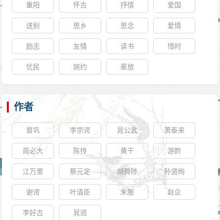
重阳
怀古
抒情
爱国
送别
思乡
思念
爱情
励志
友情
读书
惜时
忧民
婉约
豪放
作者
曾巩
李宗谔
晁公武
萧泰来
周必大
陈抟
黄干
游酢
江万里
蔡元定
胡舜陟
孙道绚
谢谔
叶清臣
朱服
赵企
李好古
晁迥