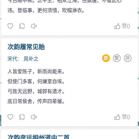
今古眼中稀。念平生、相从江海，任飘蓬、不遣此心
了邵平瓜圃。君试觑，满青镜、星星鬓影今如许！功名
宦途沉浮
违。登临事，更何须惜，吹帽淋衣。
浪语。便似得班超，封侯万里，归计恐迟幕。”
宋徽宗即位，皇太后听政，复用元祐党人。晁补之
此词先是描述归来园的清丽景色，充分呈现啸傲风
赞
()
得遇赦，又召为著作佐郎。靖国元年（公元1101年），
月、寄兴诗酒的意趣襟怀；过片转而悔痛年轻时徒然为
被提升为吏部员外郎、礼部郎中，并兼史馆编修、实录
馆阁侍臣消磨岁月，接着迭用旧典坐实儒冠误人，一时
检讨官。党论之祸起，他为谏官管师仁所弹劾，出知河
次韵履常见贻
的荣华显赫也不足恃，总不如归隐高蹈。证诸有关史实
中府，他在河中府修河桥以便民，老百姓都画了他的像
原
繁
拼
宋代
：
晁补之
及他的生平，就会明白晁补之心中实在是积郁着一股不
进行祭拜。但他又被徙任湖州、密州和果州。大观二年
人皆爱陈子，新雨尚能来。
易消解的愤懑，所以才激出“功名浪语”的反笔，质率径
（公元1180年），政局渐有缓和，晁补之先是改提西京
但使门多客，何嫌室自埃。
直，酣畅奔泻，以气象的阔大见长，全然不同于传统艺
崇福宫，又改提举南京鸿庆宫。最后令他回家，他修筑
弓旌无远野，城郭有遗才。
术规范的密丽婉曲。故《气概》卷四说：“无咎词堂庑颇
了一座归来园以自娱，自号归来子，忘情于仕途，羡慕
底日常侯舍，传声四辈催。
大，人知辛稼轩《摸鱼儿·更能消几番风雨》一阕为后来
陶渊明的为人。宋徽宗大观末年（公元1110年），他才
名家所竞效，其实辛词所本，即无咎《摸鱼儿·东皋寓
出党籍，复起用为达州的知州，后改知泗州，不久，便
赞
()
居》之波澜也。”此外，如《一丛花·十二叔节推以无咎生
逝世，年五十八。
日，于此声中为辞，依韵和答》二首，简直同《摸鱼
次韵彦远相州道中二首