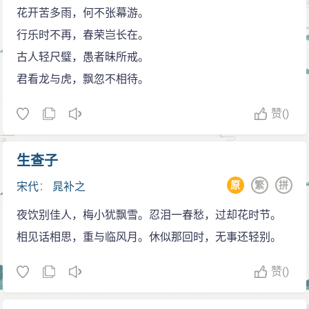
多写贬谪生涯和田园风光，而绮艳语较少。有的篇章气
花开苦多雨，何不张幕游。
监教授。
象雄俊，追步东坡，如《摸鱼儿·东皋寓居》、《水龙吟·
行乐时不再，春荣岂长在。
宋哲宗元祐初年（公元1086年），晁补之任太学
问春何苦匆匆》等篇，词气慷慨，笔如游龙，为后来名
古人轻尺璧，愚者昧所戒。
正，李清臣推荐并认为他可任馆阁，皇帝召他面试，他
家所竞效，有人认为亦是辛弃疾词所本。晁词时有健句
君看龙与虎，飘忽不相待。
被升为秘书省正字，又迁校书郎。
豪语，如“牙帐尘昏余剑戟，翠帷月冷虚弦索”（《满江红·
元祐五年（公元1090年），晁补之终因校书郎官奉
赞
()
次韵吊汶阳李诚之待制》），但缺乏苏词的旷达超妙，
微薄，不足赡养，乃乞补外官，得以秘阁校理通判扬
而趋于凄壮沉咽。
州。元祐七年（公元1092年），晁补之被召回朝廷后，
生查子
他的诗风与张耒接近，而且以乐府诗见长。他的乐
任著作佐郎。元祐末，绍圣初宋王朝政局大变，用章敦
府诗具有浓郁的民歌风味，如《豆叶黄》：蒹葭苍，豆
原
繁
拼
宋代
：
晁补之
为相、倡绍述之说，新党复起，乃尽逐元祐相臣，晁补
叶黄，南村不见冈，北村十顷强。东家东满箱，西家未
之亦受累离开京师。
夜饮别佳人，梅小犹飘雪。忍泪一春愁，过却花时节。
上场。豆叶黄，野离离，鼠窟之，兔入畦。豕母从豚
出知济州
相见话相思，重与临风月。休似那回时，无事还轻别。
儿，豕啼豚咿咿，衔角复衔箕。豆叶黄谷又熟。翁媪
绍圣元年（公元1094年），晁补之出知济州（今山
衰，?糜粥。豆叶黄，叶黄不独豆。白黍堪作酒，瓠大枣
赞
()
东济南）。当时有一群强盗白天抢劫街巷，晁补之暗中
红皱。豆叶黄，穰穰何朊朊，腰镰独健妇，大男往何
记住他们的姓名，并对他们的行装都记得很清楚。一