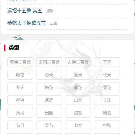
远招十五叠 其五
顾璘
恭懿太子挽歌五首
王维
类型
唐诗三百首
宋词三百首
古诗三百首
写景
咏物
春天
夏天
秋天
冬天
梅花
荷花
菊花
柳树
月亮
山水
长江
黄河
田园
边塞
地名
节日
春节
七夕
中秋