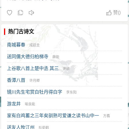
《鸡肋集词》一卷本、旧钞《晁补之乐府》一卷本、清
道光十年晁氏裔孙贻端刊《晁氏丛书》本、涵芬楼刊林
赞
()
大椿七卷本、吴昌绶煦楼影刊宋金元明本词本，龙榆生
《苏门四学士词·晁氏琴趣外篇》校点本等。
热门古诗文
南城暮春
成廷圭
送同儒大德归柏梯寺
薛能
上谷歌八首上楚中丞 其三
尹耕
香潭八首
许月卿
镜川先生宅赏白牡丹得白字
李东阳
游龙井
喻良能
家有白鸡蓄之三年矣驯熟可爱谦之读书山中一
方翥
送友人牧江州
杜荀鹤