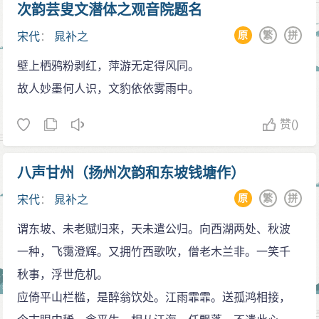
许？官家教弓刀，要汝杀贼去。这是一幅农村的风俗
次韵芸叟文潜体之观音院题名
天，他设宴请客，传召贼曹官，并将捕贼的方法教给
画，它画出了农民生活的艰辛和负担的沉重。另一首著
原
繁
拼
宋代
：
晁补之
他，席间依次斟酒还没有斟完，贼曹官就已经把盗贼全
名的长篇歌行《芳仪怨》，是写南唐后主李煜的妹妹入
部抓来了，整个府城为此撤除了警戒。
壁上栖鸦粉剥红，萍游无定得风同。
宋后嫁孙某，又在宋辽战争中被辽圣宋所掳，封为芳仪
连遭贬职
故人妙墨何人识，文豹依依雾雨中。
的悲剧：“秦淮潮水钟山树，塞北江南易怀土”，“国亡家破
绍圣二年（公元1095年），晁补之犯修神宗实录失
一身存，薄命如云信流传”，辞句凄宛动人，当时曾传诵
赞
()
实之罪，被降职通判应天府和亳州，到贬所不久，又以
一时。
岳父杜纯弟杜纮知应天府兼南京留守司公事，为避亲
晁补之的词风颇能追步苏轼。如《洞仙歌·填卢仝
八声甘州（扬州次韵和东坡钱塘作）
嫌，改差通判亳州（今安徽亳州）。朝廷纷争倾轧继续
词》就是效法苏轼的《哨遍》之隐括陶潜的《归去来
激烈。绍圣四年（公元1097年），党讫起，再治元祐旧
原
繁
拼
宋代
：
晁补之
辞》的。《摸鱼儿·东皋寓居》则被公认为其代表作：“买
臣。晁补之亦在籍中，被贬监处、信二州（今浙江丽
谓东坡、未老赋归来，天未遣公归。向西湖两处、秋波
陂塘，旋载杨柳，依稀淮岸湘浦。东皋嘉雨新痕涨，沙
水）盐酒税，乃匆匆赶赴贬所。不料行到丹阳途中，母
一种，飞霭澄辉。又拥竹西歌吹，僧老木兰非。一笑千
嘴鹭来鸥聚。堪爱处，最好是、一川夜月光流渚。无人
杨氏夫人病殁，即奉灵柩还乡，服丧家居。元符二年
秋事，浮世危机。
独舞。任翠幄张天，柔茵藉地，酒尽未能去。青绫被，
（公元1098年）夏服除，改监信州（今江西上饶）盐酒
应倚平山栏槛，是醉翁饮处。江雨霏霏。送孤鸿相接，
莫忆金闺故步，儒冠曾把身识破。弓刀千骑成何事？荒
税。