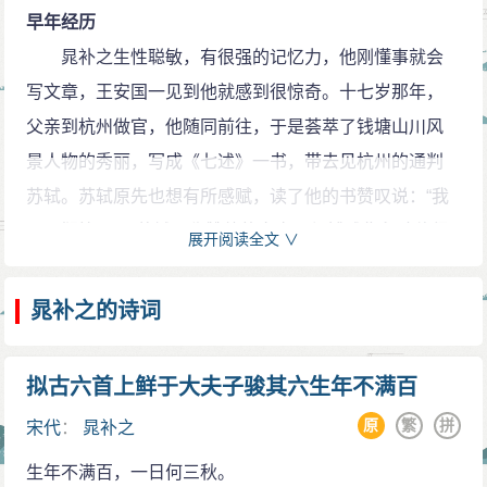
人远甚。”（《晁君成诗集引》）
早年经历
晁补之在诗、文、词诸方面均有所建树，《四库全
晁补之生性聪敏，有很强的记忆力，他刚懂事就会
书总目》卷一百五十四《鸡肋集》提要说：“今观其集，
写文章，王安国一见到他就感到很惊奇。十七岁那年，
古文波澜壮阔，与苏氏父子相驰聚，诸体诗俱风骨高
父亲到杭州做官，他随同前往，于是荟萃了钱塘山川风
骞，一往逡迈，并驾于张、秦之间，亦未知孰为先后。”
景人物的秀丽，写成《七述》一书，带去见杭州的通判
又卷一百九十八《晁无咎词》提要云：“其词神姿高秀，
苏轼。苏轼原先也想有所感赋，读了他的书赞叹说：“我
与轼可肩随。”胡仔在《苕溪渔隐坐话前集》卷五十一中
可以搁笔了！”苏轼又称赞他的文章写得博雅隽永瑰伟很
展开阅读全文 ∨
则特别提出：“余观《鸡肋集》，惟古乐府是共所长，辞
有说服力，超过一般人甚远，以后一定会显名于世，因
格俊逸可喜。”
此人人都知道了晁补之的名字。
晁补之的诗词
诗歌成就
进入仕途
晁补之诗以古体为多，七律次之，其诗善学韩愈、
宋神宗元丰二年（公元1079年），晁补之考中进
拟古六首上鲜于大夫子骏其六生年不满百
欧阳修，骨力遒劲，辞格俊逸。也有失于散缓，散文化
士，参加了开封府考试和礼部别院的考试，他都第一。
原
繁
拼
倾向较显著。今存词160余首，风格与东坡词相近，但缺
宋代
：
晁补之
宋神宗看了他的文章后说：“这是深于经术的，可以革除
乏苏词的旷达超妙。写景、咏花、赠和、悼亡而外，还
生年不满百，一日何三秋。
现在的浮藻风气。”他被调为澶州的司户参军、北京国子