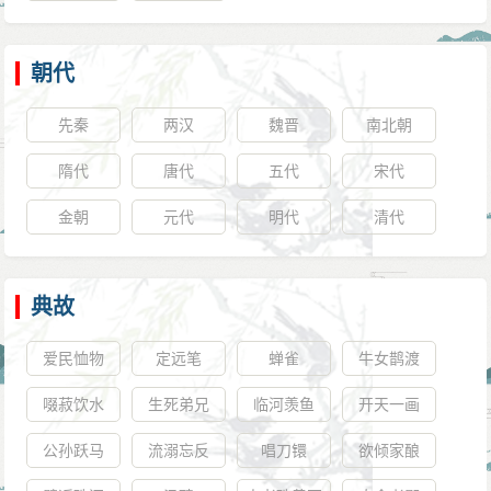
朝代
先秦
两汉
魏晋
南北朝
隋代
唐代
五代
宋代
金朝
元代
明代
清代
典故
爱民恤物
定远笔
蝉雀
牛女鹊渡
啜菽饮水
生死弟兄
临河羡鱼
开天一画
公孙跃马
流溺忘反
唱刀镮
欲倾家酿