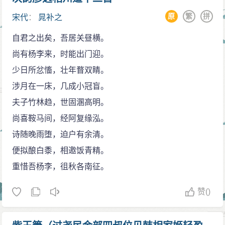
儿》如出一辙，只不过有些句子情绪更加激切，吐属更
原
繁
拼
宋代
：
晁补之
为率直发露，犹似骨鲠塞喉，尽出方快。这与含蓄曲
幽、婉而不露的流行风格实在是背道而驰的。
自君之出矣，吾居关昼横。
当然，说晁补之属豪放词家，师承苏轼，只是就其
尚有杨李来，时能出门迎。
主导倾向而言，实际上，晁补之全部词章中，伤春惜
少日所忿慉，壮年瞀双睛。
别、相思忆旧之传统题材的作品仍占约半数之多，并颇
涉月在一床，几成小冠盲。
具清新蕴藉韵味与柔丽绵邈情调，合乎词的当行本色。
夫子竹林趋，世固溷高明。
如他的《引驾行·梅精琼绽》一词，起首说春光满园，人
尚喜鞍马间，经阿复缘泓。
却独自落泪，中间略事点染，歇拍便揭示出“忆年时，把
诗随晚雨堕，迫户有余清。
罗袂”的缘由：全在旧情难忘啊！过片转过笔意呼应，只
便拟酿白黍，相邀饭青精。
写了恋人留在印象最深处的一个细微动作，则她的风采
重惜吾杨李，徂秋各南征。
便跃然可见。那艳红的樱桃仿佛一根基线，将今春与去
赞
()
春连缀起来，韵华依然，芳姿历历能迹，人竟一去无音
讯，当时的离别实出无奈，但此情有谁知，又堪向谁人