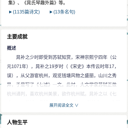
集》、《晁氏琴趣外篇》等。
►(1135篇诗文)
►(13条名句)
主要成就
概述
晁补之少时即受到苏轼知赏，宋神宗熙宁四年（公
元1071年），晁补之19岁时（《宋史》本传云时年17，
误），从父游宦杭州，观览钱塘风物之盛丽，山川之秀
异，于是写了《七述》一文。此时，大文学家苏轼正做
杭州通判，喜欢杭州美景，欲作杭州赋。晁补之以《七
述》谒见苏轼，苏轼“读之叹曰：‘吾可以搁笔矣！’又称其
展开阅读全文 ∨
文博辩隽伟，绝人远甚，必显于世，由是知名”（《宋
史》本传），具体原文为“于文无所不能，博辩俊伟，绝
人物生平