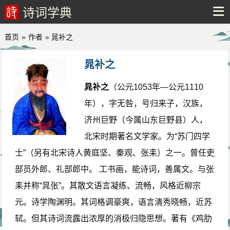
诗词学典
首页
»
作者
» 晁补之
晁补之
晁补之
（公元1053年—公元1110
年），字无咎，号归来子，汉族，
济州巨野（今属山东巨野县）人，
北宋时期著名文学家。为“苏门四学
士”（另有北宋诗人黄庭坚、秦观、张耒）之一。曾任吏
部员外郎、礼部郎中。 工书画，能诗词，善属文。与张
耒并称“晁张”。其散文语言凝练、流畅，风格近柳宗
元。诗学陶渊明。其词格调豪爽，语言清秀晓畅，近苏
轼。但其诗词流露出浓厚的消极归隐思想。著有《鸡肋