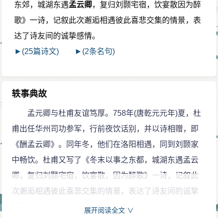
东郊，城湖东遇
孟云卿
，复归刘颢宅宿，饮宴散因为醉
歌》一诗，记叙此次邂逅相遇彼此喜悲交集的情景，表
达了诗友间的诚挚感情。
►(25篇诗文)
►(2条名句)
轶事典故
孟元卿与杜甫友谊笃厚。758年(唐乾元元年)夏，杜
甫出任华州司功参军，行前夜饮话别，并以诗相赠，即
《酬孟云卿》。同年冬，他们在洛阳相遇，同到刘颢家
中畅饮。杜甫又写了《冬末以事之东都，城湖东遇孟云
卿，复归刘颢宅宿，饮宴散，因为醉歌》一诗，记叙此
次邂逅相遇彼此喜悲交集的情景，表达了诗友间的诚挚
感情。
展开阅读全文 ∨