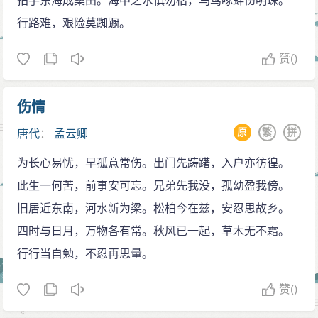
拍手东海成桑田。海中之水慎勿枯，乌鸢啄蚌伤明珠。
行路难，艰险莫踟蹰。
赞
()
伤情
原
繁
拼
唐代
：
孟云卿
为长心易忧，早孤意常伤。出门先踌躇，入户亦彷徨。
此生一何苦，前事安可忘。兄弟先我没，孤幼盈我傍。
旧居近东南，河水新为梁。松柏今在兹，安忍思故乡。
四时与日月，万物各有常。秋风已一起，草木无不霜。
行行当自勉，不忍再思量。
赞
()