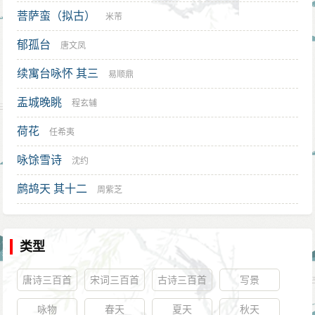
菩萨蛮（拟古）
米芾
郁孤台
唐文凤
续寓台咏怀 其三
易顺鼎
盂城晚眺
程玄辅
荷花
任希夷
咏馀雪诗
沈约
鹧鸪天 其十二
周紫芝
类型
唐诗三百首
宋词三百首
古诗三百首
写景
咏物
春天
夏天
秋天