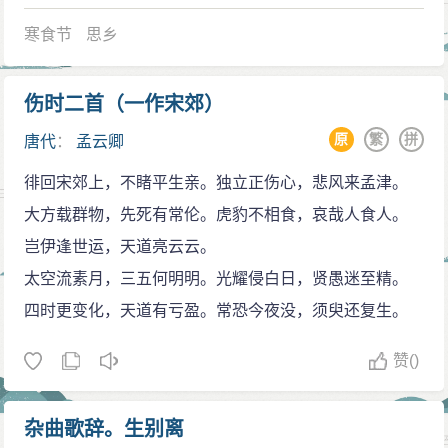
寒食节
思乡
伤时二首（一作宋郊）
原
繁
拼
唐代
：
孟云卿
徘回宋郊上，不睹平生亲。独立正伤心，悲风来孟津。
大方载群物，先死有常伦。虎豹不相食，哀哉人食人。
岂伊逢世运，天道亮云云。
太空流素月，三五何明明。光耀侵白日，贤愚迷至精。
四时更变化，天道有亏盈。常恐今夜没，须臾还复生。
赞
()
杂曲歌辞。生别离