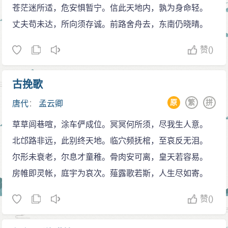
苍茫迷所适，危安惧暂宁。信此天地内，孰为身命轻。
丈夫苟未达，所向须存诚。前路舍舟去，东南仍晓晴。
赞
()
古挽歌
原
繁
拼
唐代
：
孟云卿
草草闾巷喧，涂车俨成位。冥冥何所须，尽我生人意。
北邙路非远，此别终天地。临穴频抚棺，至哀反无泪。
尔形未衰老，尔息才童稚。骨肉安可离，皇天若容易。
房帷即灵帐，庭宇为哀次。薤露歌若斯，人生尽如寄。
赞
()