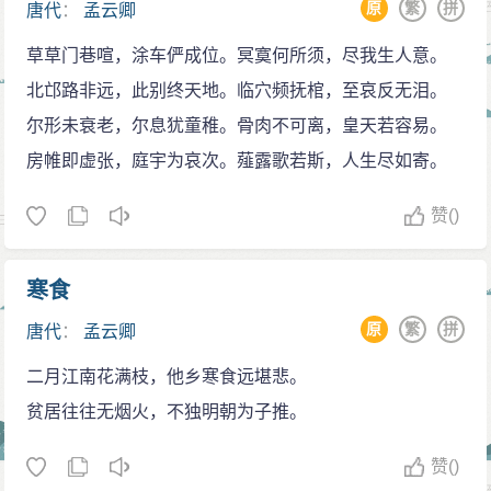
原
繁
拼
见古人诗。”认为孟云卿诗，源自相传的“苏李诗”。高仲武
唐代
：
孟云卿
以为“祖述沈千运，渔猎陈拾遗(陈子昂)”(《中兴间气
草草门巷喧，涂车俨成位。冥寞何所须，尽我生人意。
集》)，则说明孟诗在当朝的师承。张为著《诗人主客
北邙路非远，此别终天地。临穴频抚棺，至哀反无泪。
图》，尊孟云卿为“高古奥逸主”，可说明孟诗的高古风格
尔形未衰老，尔息犹童稚。骨肉不可离，皇天若容易。
在唐中期确能别树一帜。他的诗歌题材较窄，多慨伤道
房帷即虚张，庭宇为哀次。薤露歌若斯，人生尽如寄。
德风气衰落，但如“虎豹不相食，哀哉人食人”(《伤时二
赞
()
首》之一)这样的诗句，则为人们所称道。在艺术上，清
代吴乔《围炉诗话》说，孟云卿诗有“直率之病”，是符合
寒食
实际的。
《全唐诗》编孟云卿诗1卷，计17首，外零句4句。
原
繁
拼
唐代
：
孟云卿
事迹见《唐诗纪事》、《唐才子传》。
二月江南花满枝，他乡寒食远堪悲。
贫居往往无烟火，不独明朝为子推。
赞
()