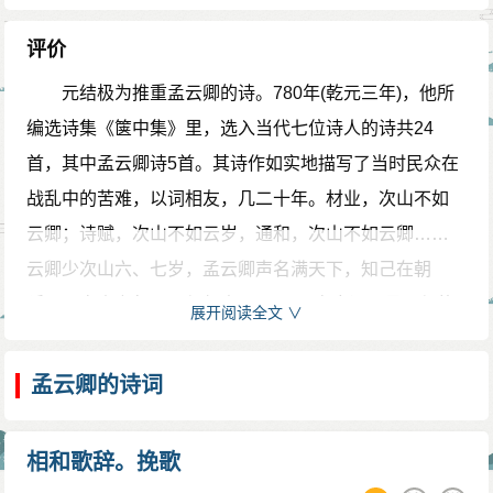
元结极为推重孟云卿的诗。760年(唐乾元三年)，他
所编诗集《箧中集》里，选入当时7位诗人的诗共24首，
评价
其中孟云卿诗5首。诗作如实地描写了当时民众在战乱中
元结极为推重孟云卿的诗。780年(乾元三年)，他所
的苦难，表达了自己报国无门的感慨以及与亲朋故旧的
编选诗集《箧中集》里，选入当代七位诗人的诗共24
情谊。766年(唐朝大历元年)，孟云卿远往南海，元结作
首，其中孟云卿诗5首。其诗作如实地描写了当时民众在
诗赠别，题为《送孟校书往南海》。诗序中元结自称：
战乱中的苦难，以词相友，几二十年。材业，次山不如
“平昌孟云卿与元次山同州里，以词学相友，几二十
云卿；诗赋，次山不如云岁，通和，次山不如云卿……
年…… 材业，次山不如云卿；词赋，次山不如云卿；通
云卿少次山六、七岁，孟云卿声名满天下，知己在朝
和，次山不如云卿……云卿少次山六七岁，云卿声名满
廷。及次山之年，云卿何事不可至。”高度评价孟云卿的
展开阅读全文 ∨
天下。
品德与才学，热情赞扬彼此兄弟般的真诚友谊。
孟云卿是元结所编《箧中集》中七诗人之一。他和
孟云卿的诗词
其余六人一样，长于五古，气格高古，力追汉魏，屏绝
藻彩，一归淳朴。杜甫《解闷十二首》其五说：“李陵苏
相和歌辞。挽歌
武是吾师，孟子论文更不疑，一饭未曾留俗客，数篇今