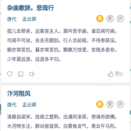
杂曲歌辞。悲哉行
原
繁
拼
唐代
：
孟云卿
孤儿去慈亲，远客丧主人。莫吟苦辛曲，谁忍闻可闻。
可闻不可说，去去无期别。行人念前程，不待参辰没。
朝亦常苦饥，暮亦常苦饥。飘飘万馀里，贫贱多是非。
少年莫远游，远游多不归。
赞
()
汴河阻风
原
繁
拼
唐代
：
孟云卿
清晨自梁宋，挂席之楚荆。出浦风渐恶，傍滩舟欲横。
大河喷东注，群动皆窅冥。白雾鱼龙气，黑云牛马形。