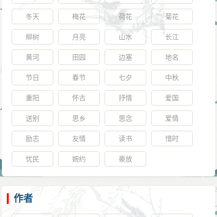
冬天
梅花
荷花
菊花
柳树
月亮
山水
长江
黄河
田园
边塞
地名
节日
春节
七夕
中秋
重阳
怀古
抒情
爱国
送别
思乡
思念
爱情
励志
友情
读书
惜时
忧民
婉约
豪放
作者