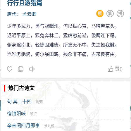
行行且游猎篇
原
繁
拼
唐代
：
孟云卿
少年多武力，勇气冠幽州。何以纵心赏，马啼春草头。
迟迟平原上，狐兔奔林丘。猛虎忽前逝，俊鹰连下鞲。
俯身逐南北，轻捷固难俦。所发无不中，失之如我雠。
岂唯务驰骋，猗尔暴田畴。残杀非不痛，古来良有由。
赞
()
热门古诗文
句 其二十四
陶弼
宿镇阳峡
黎贞
辛未闰四月即事
张九成