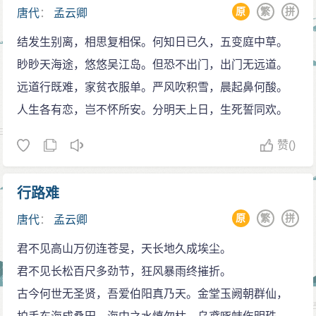
原
繁
拼
唐代
：
孟云卿
结发生别离，相思复相保。何知日已久，五变庭中草。
眇眇天海途，悠悠吴江岛。但恐不出门，出门无远道。
远道行既难，家贫衣服单。严风吹积雪，晨起鼻何酸。
人生各有恋，岂不怀所安。分明天上日，生死誓同欢。
赞
()
行路难
原
繁
拼
唐代
：
孟云卿
君不见高山万仞连苍旻，天长地久成埃尘。
君不见长松百尺多劲节，狂风暴雨终摧折。
古今何世无圣贤，吾爱伯阳真乃天。金堂玉阙朝群仙，