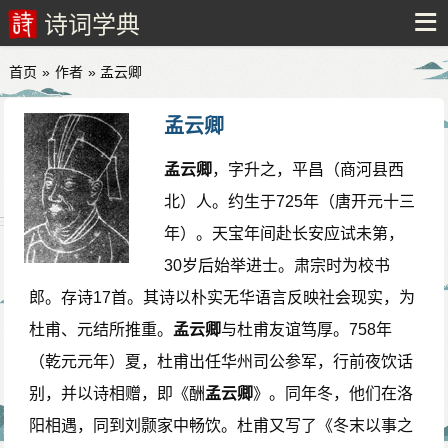
诗词学典
首页
»
作者
» 孟云卿
孟云卿
孟云卿
，字升之，平昌（商河县西
北）人。约生于725年（唐开元十三
年）。天宝年间赴长安应试未第，
30岁后始举进士。肃宗时为校书
郎。存诗17首。其诗以朴实无华语言反映社会现实，为
杜甫、元结所推重。
孟云卿
与杜甫友谊笃厚。758年
（乾元元年）夏，杜甫出任华州司公参军，行前夜饮话
别，并以诗相赠，即《酬
孟云卿
》。同年冬，他们在洛
阳相遇，同到刘颢家中畅饮。杜甫又写了《冬末以事之