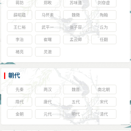
蒋防
郑畋
苏味道
刘昚虚
薛昭蕴
马怀素
魏徵
陶翰
王仁裕
武平一
张子容
丘为
李治
崔曙
孟云卿
任翻
褚亮
灵澈
朝代
先秦
两汉
魏晋
南北朝
隋代
唐代
五代
宋代
金朝
元代
明代
清代