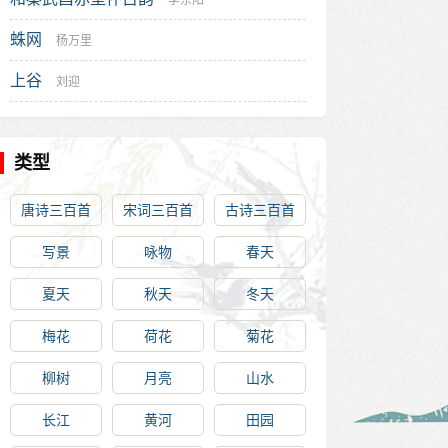
李东阳
蛛网
杨万里
上谷
刘迎
类型
唐诗三百首
宋词三百首
古诗三百首
写景
咏物
春天
夏天
秋天
冬天
梅花
荷花
菊花
柳树
月亮
山水
长江
黄河
田园