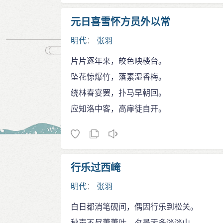
元日喜雪怀方员外以常
明代
：
张羽
片片逐年来，皎色映楼台。
坠花惊爆竹，落素湿香梅。
绕林春宴罢，扑马早朝回。
应知洛中客，高扉徒自开。
行乐过西崦
明代
：
张羽
白日都消笔砚间，偶因行乐到松关。
秋声不尽萧萧叶，夕景无多淡淡山。