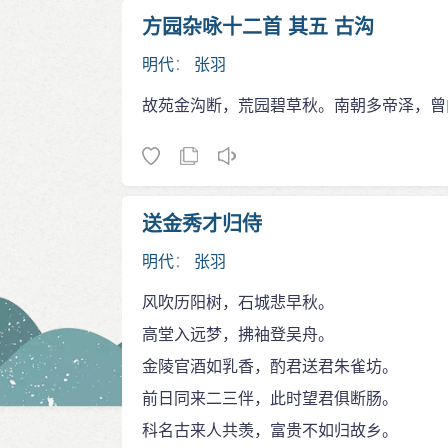
方园杂咏十二首 其五 古沟
明代
：
张羽
故苑金沟断，荒园碧草秋。南朝多帝泽，曾
送金秀才归侍
明代
：
张羽
风吹历阳树，石城悲早秋。
高堂入远梦，拂袖登吴舟。
金陵官酒如乳香，酌君送君朱雀坊。
前日同来二三伴，此时望君俱断肠。
科名古来人共羡，富贵不如归故乡。