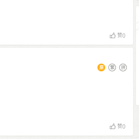
赞
()
原
繁
拼
赞
()