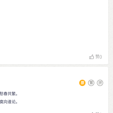
赞
()
原
繁
拼
愁春共繁。
寞向谁论。