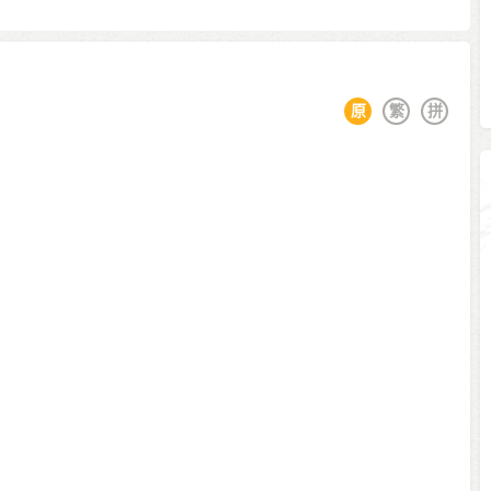
原
繁
拼