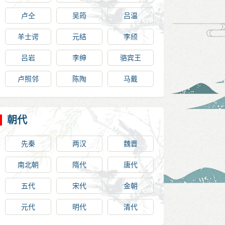
卢仝
吴筠
吕温
羊士谔
元结
李颀
吕岩
李绅
骆宾王
卢照邻
陈陶
马戴
朝代
先秦
两汉
魏晋
南北朝
隋代
唐代
五代
宋代
金朝
元代
明代
清代