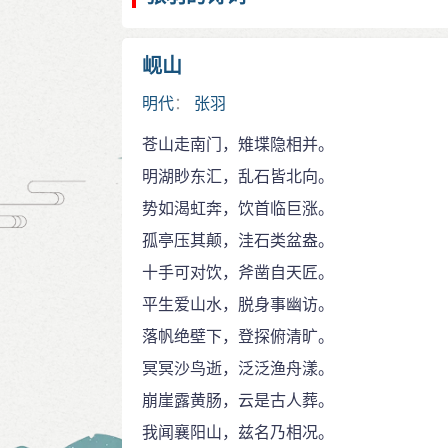
岘山
明代
：
张羽
苍山走南门，雉堞隐相并。
明湖眇东汇，乱石皆北向。
势如渴虹奔，饮首临巨涨。
孤亭压其颠，洼石类盆盎。
十手可对饮，斧凿自天匠。
平生爱山水，脱身事幽访。
落帆绝壁下，登探俯清旷。
冥冥沙鸟逝，泛泛渔舟漾。
崩崖露黄肠，云是古人葬。
我闻襄阳山，兹名乃相况。