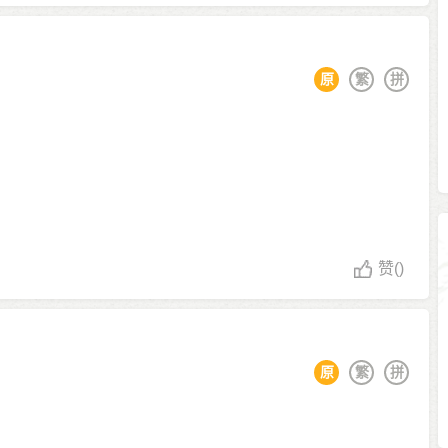
原
繁
拼
赞
()
原
繁
拼