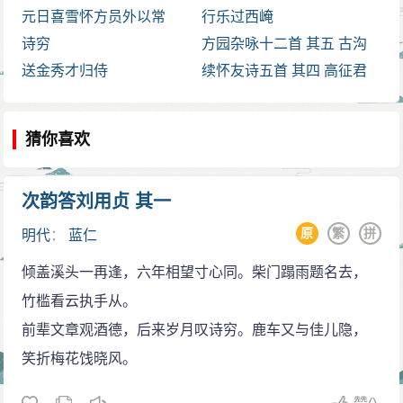
元日喜雪怀方员外以常
行乐过西崦
诗穷
方园杂咏十二首 其五 古沟
送金秀才归侍
续怀友诗五首 其四 高征君
猜你喜欢
次韵答刘用贞 其一
原
繁
拼
明代
：
蓝仁
倾盖溪头一再逢，六年相望寸心同。柴门蹋雨题名去，
竹槛看云执手从。
前辈文章观酒德，后来岁月叹诗穷。鹿车又与佳儿隐，
笑折梅花饯晓风。