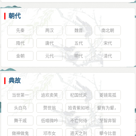
朝代
先秦
两汉
魏晋
南北朝
隋代
唐代
五代
宋代
金朝
元代
明代
清代
典故
当世第一
追欢卖笑
杞国忧天
菱镜鸾孤
头白乌
赘世翁
拾青紫如地
颦有为颦，
芥
笑有为笑
舞干戚
低唱微吟
不亡何待
至智弃智
做神做鬼
邛市女
遁天之刑
攀今比昔