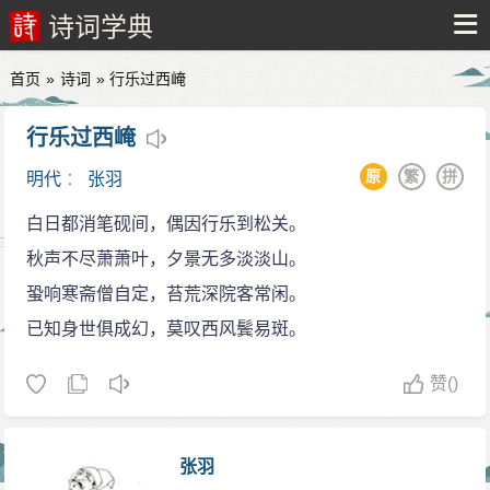
诗词学典
首页
»
诗词
» 行乐过西崦
行乐过西崦
原
繁
拼
明代
：
张羽
白日都消笔砚间，偶因行乐到松关。
秋声不尽萧萧叶，夕景无多淡淡山。
蛩响寒斋僧自定，苔荒深院客常闲。
已知身世俱成幻，莫叹西风鬓易斑。
赞
()
张羽