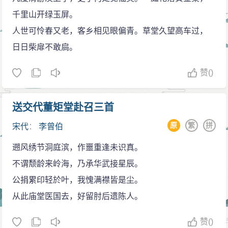
千里山开绿玉屏。
人世可怜春又老，客乡相见眼偏青。草堂久望高车过，
日日柴扉不敢扃。
赞
()
送交代董矩堂赴召三首
原
繁
拼
宋代
：
李曾伯
遡风绣节洞庭滨，作噩重逢未识真。
不谓颓龄来岭海，乃承华武接星辰。
公捐累印轻於叶，我愧满襟皆是尘。
从此庙堂医国去，好留肘后遗陈人。
赞
()