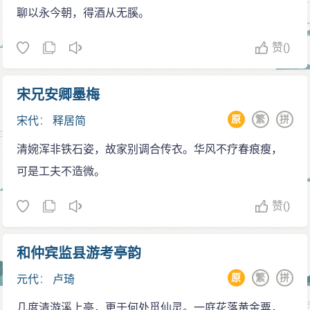
聊以永今朝，得酒从无膎。
赞
()
宋兄安卿墨梅
原
繁
拼
宋代
：
释居简
清婉浑非铁石姿，故家别调合传衣。华风不疗春痕瘦，
可是工夫不造微。
赞
()
和仲宾监县游考亭韵
原
繁
拼
元代
：
卢琦
几度清游溪上亭，更于何处觅仙灵。一庭花落黄金粟，