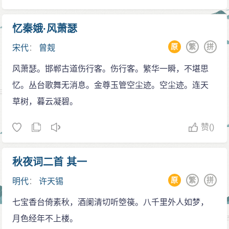
忆秦娥·风萧瑟
原
繁
拼
宋代
：
曾觌
风萧瑟。邯郸古道伤行客。伤行客。繁华一瞬，不堪思
忆。丛台歌舞无消息。金尊玉管空尘迹。空尘迹。连天
草树，暮云凝碧。
赞
()
秋夜词二首 其一
原
繁
拼
明代
：
许天锡
七宝香台倚素秋，酒阑清切听箜篌。八千里外人如梦，
月色经年不上楼。