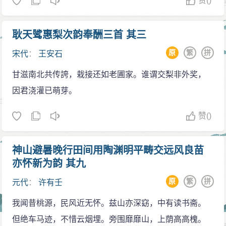
赞
()
耿天骘惠梨次韵奉酬三首 其三
原
繁
拼
宋代
：
王安石
甘滋南北共传誇，栽接还如老圃家。谁谓交梨非外奖，
因君浇灌已萌芽。
赞
()
神山避暑晚行田间用陶渊明平畴交远风良苗
亦怀新为韵 其九
原
繁
拼
元代
：
许有壬
我闻昔桃源，民风近无怀。兹山亦深窈，中有读书斋。
但绝车马迹，不惜云烟埋。旁围靡靡山，上荫高高槐。