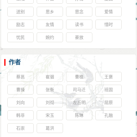
送别
思乡
思念
爱情
励志
友情
读书
惜时
忧民
婉约
豪放
作者
蔡邕
崔骃
曹植
王褒
曹操
张衡
司马迁
班固
刘向
刘彻
左丘明
屈原
韩非
宋玉
陈琳
孔融
石崇
葛洪