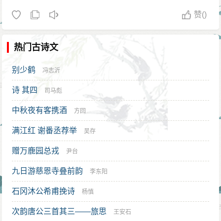
赞
()
热门古诗文
别少鹤
冯志沂
诗 其四
司马彪
中秋夜有客携酒
方回
满江红 谢番丞荐举
吴存
赠万鹿园总戎
尹台
九日游慈恩寺叠前韵
李东阳
石冈沐公希甫挽诗
杨慎
次韵唐公三首其三——旅思
王安石