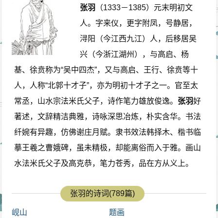
张羽
（1333－1385）元末明初文
人。字来仪，更字附凤，号静居，
浔阳（今江西九江）人，后移居吴
兴（今浙江湖州），与高启、杨
基、徐贲称为“吴中四杰”，又与高启、王行、徐贲等十
人，人称“北郭十才子”，亦为明初十才子之一。官至太
常丞，山水宗法米氏父子，诗作笔力雄放俊逸。
张羽
好
著述，文辞精洁典雅，诗咏深思冶炼，朴实含华。书法
纤婉有异趣，仿佛谢庄月赋。隶书效法韩择木、楷书临
摹王羲之曹娥碑，虽未精极，却能离俗而入于雅。画山
水法米氏父子及高克恭，笔力苍秀，品在方从义上。
张羽的诗词(789篇)
岘山
题画