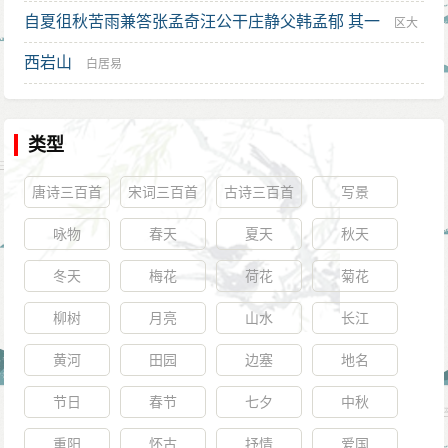
自夏徂秋苦雨兼答张孟奇汪公干庄静父韩孟郁 其一
区大
西岩山
相
白居易
类型
唐诗三百首
宋词三百首
古诗三百首
写景
咏物
春天
夏天
秋天
冬天
梅花
荷花
菊花
柳树
月亮
山水
长江
黄河
田园
边塞
地名
节日
春节
七夕
中秋
重阳
怀古
抒情
爱国