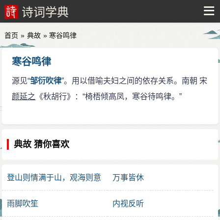
诗词学典
首页
»
典故
» 寒谷鸣律
寒谷鸣律
源见“
邹衍吹律
”。用以借喻夫妇之间的依存关系。南朝 宋
颜延之
《秋胡行》：“椅梧倾高凤，寒谷待鸣律。”
典故 猜你喜欢
登山则情满于山，观海则意
万事皆休
溢于海
雨脚吹笙
内视反听