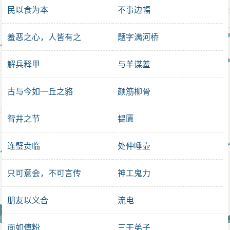
民以食为本
不事边幅
羞恶之心，人皆有之
题字满河桥
解兵释甲
与羊谋羞
古与今如一丘之貉
颜筋柳骨
眢井之节
韫匵
连璧贲临
处仲唾壶
只可意会，不可言传
神工鬼力
朋友以义合
流电
面如傅粉
三干弟子