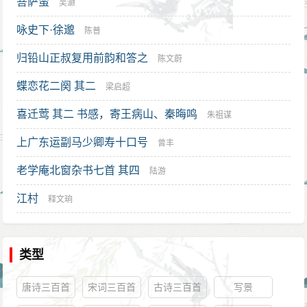
菩萨蛮
吴灏
咏史下·徐邈
陈普
归铅山正叔复用前韵和答之
陈文蔚
蝶恋花二阕 其二
梁启超
喜迁莺 其二 书感，寄王病山、秦晦鸣
朱祖谋
上广东运副马少卿寿十口号
曾丰
老学庵北窗杂书七首 其四
陆游
江村
释文珦
类型
唐诗三百首
宋词三百首
古诗三百首
写景