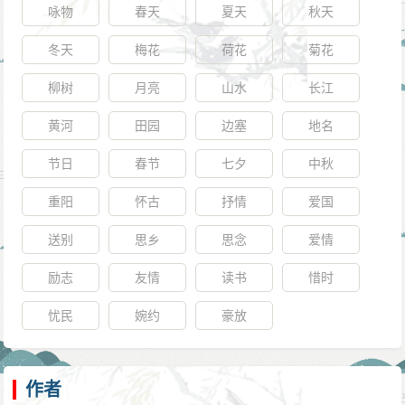
咏物
春天
夏天
秋天
冬天
梅花
荷花
菊花
柳树
月亮
山水
长江
黄河
田园
边塞
地名
节日
春节
七夕
中秋
重阳
怀古
抒情
爱国
送别
思乡
思念
爱情
励志
友情
读书
惜时
忧民
婉约
豪放
作者