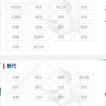
司空图
高适
宋之问
顾况
王昌龄
黄滔
李峤
卢纶
吴融
张说
张乔
龚诩
徐夤
皇甫冉
韦庄
张祜
邓肃
皮日休
朝代
先秦
两汉
魏晋
南北朝
隋代
唐代
五代
宋代
金朝
元代
明代
清代