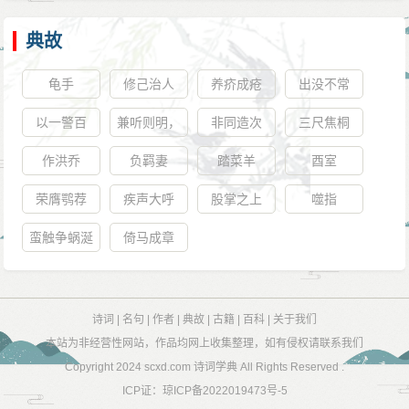
典故
龟手
修己治人
养疥成疮
出没不常
以一警百
兼听则明，
非同造次
三尺焦桐
偏听则暗
作洪乔
负羁妻
踏菜羊
酉室
荣膺鹗荐
疾声大呼
股掌之上
噬指
蛮触争蜗涎
倚马成章
诗词
|
名句
|
作者
|
典故
|
古籍
|
百科
|
关于我们
本站为非经营性网站，作品均网上收集整理，如有侵权请联系我们
Copyright 2024
scxd.com 诗词学典
All Rights Reserved .
ICP证：
琼ICP备2022019473号-5