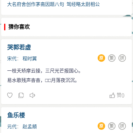
示并深珍感辄依来韵奉和且
大名府舍创作茅斋因题八句
驾经略太尉相公
申致谢之意 其二
太师相公
猜你喜欢
哭郭若虚
原
繁
拼
宋代
：
程时翼
一枝夭矫摩云操，三尺光芒报国心。
易水歌残声杳杳，□□月落夜沉沉。
赞
()
鱼乐楼
原
繁
拼
元代
：
赵孟頫