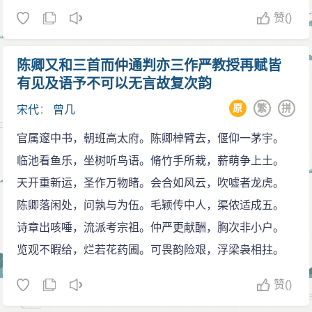
赞
()
陈卿又和三首而仲通判亦三作严教授再赋皆
有见及语予不可以无言故复次韵
原
繁
拼
宋代
：
曾几
官属邃中书，朝班高太府。陈卿棹臂去，偃仰一茅宇。
临池看鱼乐，坐树听鸟语。脩竹手所栽，薪萌争上土。
天开重新运，圣作万物睹。会合如风云，吹嘘者龙虎。
陈卿落闲处，问孰与为伍。毛颖传中人，渠侬适成五。
诗章出咳唾，流派考宗祖。仲严更献酬，胸次非小户。
览观不暇给，烂若花药圃。可畏韵险艰，浮梁袅相拄。
赞
()