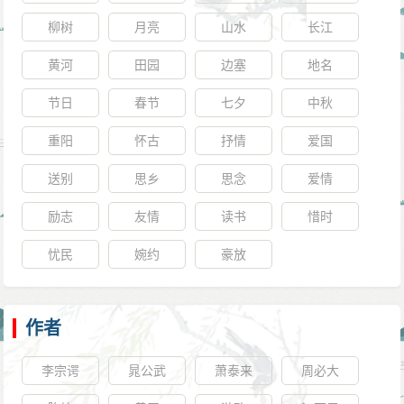
柳树
月亮
山水
长江
黄河
田园
边塞
地名
节日
春节
七夕
中秋
重阳
怀古
抒情
爱国
送别
思乡
思念
爱情
励志
友情
读书
惜时
忧民
婉约
豪放
作者
李宗谔
晁公武
萧泰来
周必大