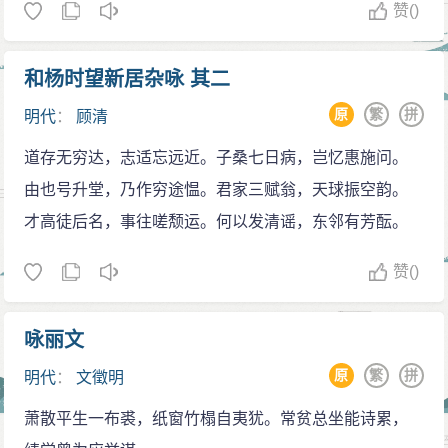
赞
()
和杨时望新居杂咏 其二
原
繁
拼
明代
：
顾清
道存无穷达，志适忘远近。子桑七日病，岂忆惠施问。
由也号升堂，乃作穷途愠。君家三赋翁，天球振空韵。
才高徒后名，事往嗟颓运。何以发清谣，东邻有芳酝。
赞
()
咏丽文
原
繁
拼
明代
：
文徵明
萧散平生一布裘，纸窗竹榻自夷犹。常贫总坐能诗累，