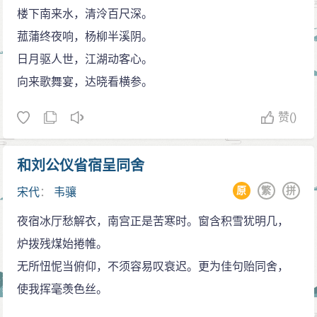
楼下南来水，清泠百尺深。
菰蒲终夜响，杨柳半溪阴。
日月驱人世，江湖动客心。
向来歌舞宴，达晓看横参。
赞
()
和刘公仪省宿呈同舍
原
繁
拼
宋代
：
韦骧
夜宿冰厅愁解衣，南宫正是苦寒时。窗含积雪犹明几，
炉拨残煤始捲帷。
无所忸怩当俯仰，不须容易叹衰迟。更为佳句贻同舍，
使我挥毫羡色丝。