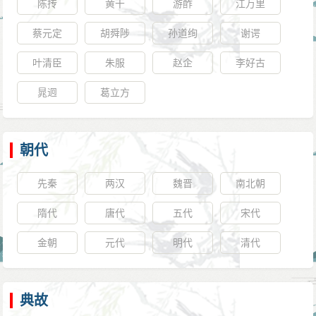
陈抟
黄干
游酢
江万里
蔡元定
胡舜陟
孙道绚
谢谔
叶清臣
朱服
赵企
李好古
晁迥
葛立方
朝代
先秦
两汉
魏晋
南北朝
隋代
唐代
五代
宋代
金朝
元代
明代
清代
典故