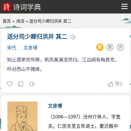
诗词学典
首页
»
诗词
» 送分司少卿归洪井 其二
送分司少卿归洪井 其二
原
繁
拼
宋代
：
文彦博
知止遗荣世所稀，帆风美满浩然归。江边闻有梅真宅，
吟对西山不掩扉。
赞
()
文彦博
（1006—1097）汾州介休人，字宽
夫。仁宗天圣五年进士。累迁殿中