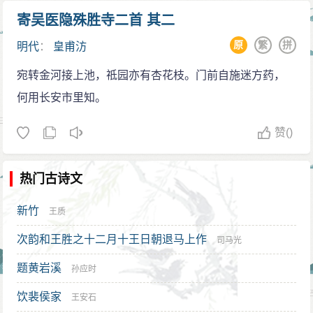
寄吴医隐殊胜寺二首 其二
原
繁
拼
明代
：
皇甫汸
宛转金河接上池，祗园亦有杏花枝。门前自施迷方药，
何用长安市里知。
赞
()
热门古诗文
新竹
王质
次韵和王胜之十二月十王日朝退马上作
司马光
题黄岩溪
孙应时
饮裴侯家
王安石