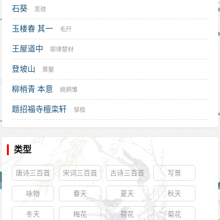
石葵
吴琏
玉楼春 其一
毛幵
王屋道中
耶律楚材
登坡山
黄鏊
柳梢青 本意
姚鹓雏
题招福寺檀栾轩
邹极
类型
唐诗三百首
宋词三百首
古诗三百首
写景
咏物
春天
夏天
秋天
冬天
梅花
荷花
菊花