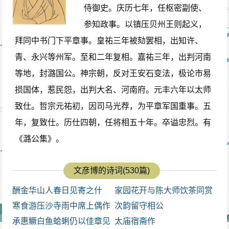
侍御史。庆历七年，任枢密副使、
参知政事。以镇压贝州王则起义，
拜同中书门下平章事。皇祐三年被劾罢相，出知许、
青、永兴等州军。至和二年复相。嘉祐三年，出判河南
等地，封潞国公。神宗朝，反对王安石变法，极论市易
损国体，惹民怨，出判大名、河南府。元丰六年以太师
致仕。哲宗元祐初，因司马光荐，为平章军国重事。五
年，复致仕。历仕四朝，任将相五十年。卒谥忠烈。有
《潞公集》。
文彦博的诗词(530篇)
酬金华山人春日见寄之什
家园花开与陈大师饮茶同赏
寒食游压沙寺雨中席上偶作
呈伯寿
次韵留守相公
其二
承惠鳜白鱼蛤蜊仍以佳章见
太庙宿斋作