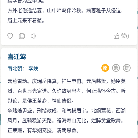
绩学曾为应举谋。
方外老僧邀结夏，山中啼鸟伴吟秋。病妻稚子从侵迫，
眉上元来不着愁。
赞
()
喜迁莺
原
繁
拼
南北朝
：
李焕
云蒸雷动。庆瑞岳降真，祥生申甫。元后慈贤，勋臣英
烈，百世显光家谱。久许致身忠孝，何止满怀今古。听
舆论，是侯王苗裔，神仙俦侣。
争赌藩尹盛，刑揩政成，和气横眉宇。北阙莺花，西湖
风月，旌骑稳游天路。福海寿山无比，烂醉黄堂歌舞。
正荣耀，有华姻宠授，清朝恩数。