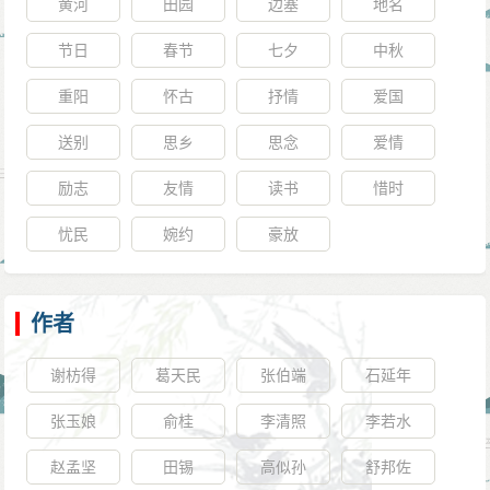
黄河
田园
边塞
地名
节日
春节
七夕
中秋
重阳
怀古
抒情
爱国
送别
思乡
思念
爱情
励志
友情
读书
惜时
忧民
婉约
豪放
作者
谢枋得
葛天民
张伯端
石延年
张玉娘
俞桂
李清照
李若水
赵孟坚
田锡
高似孙
舒邦佐