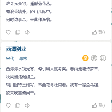
难寻元亮宅，遥酹菊花丛。
蜀浪番墙外，庐山几席中。
何时边事息，来此作渔翁。
赞
()
西潭别业
原
繁
拼
宋代
：
邓林
西潭潭水镜光寒，勾引幽人赋考槃。春雨池塘诗梦草，
秋风洲渚佩纫兰。
辋川图待王维写，韦曲花寻杜甫看。我有一襟鱼鸟趣，
欲来吹笛倚阑干。
赞
()