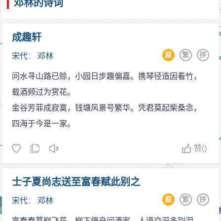
邓林的诗词
成趣轩
原
繁
拼
宋代
：
邓林
问水寻山路已赊，小园日步趣偏嘉。携琴径造因看竹，
载酒频过为赏花。
金谷芳菲成寂寞，钱塘风景号繁华。凭君莫起柴桑念，
四海于今是一家。
赞
()
士子夏尚志送至富春赋此别之
原
繁
拼
宋代
：
邓林
富春春暮柳飞花，柳下停舟问酒家。人道交深多别泪，