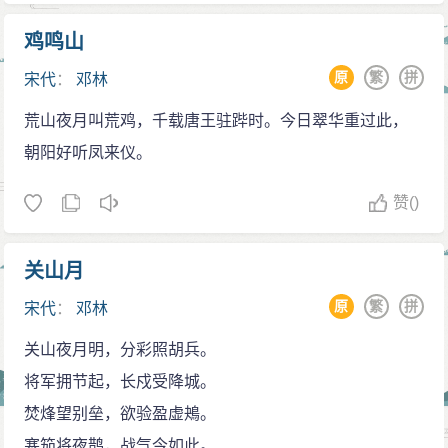
鸡鸣山
原
繁
拼
宋代
：
邓林
荒山夜月叫荒鸡，千载唐王驻跸时。今日翠华重过此，
朝阳好听凤来仪。
赞
()
关山月
原
繁
拼
宋代
：
邓林
关山夜月明，分彩照胡兵。
将军拥节起，长戍受降城。
焚烽望别垒，欲验盈虚鴂。
塞笳将夜鹊，战气今如此。