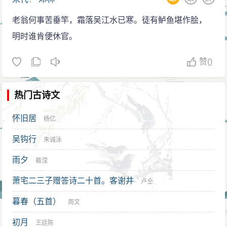
老翁何事苦垂竿，霜落吴江水已寒。徒有鲈鱼堪作脍，
明时谁肯便休官。
赞
()
热门古诗文
怀旧居
杨亿
吴钩行
朱诚泳
雨夕
载滢
萧宅二三子赠答诗二十首。客谢井
卢仝
暮春（五首）
周文
初月
王廷陈