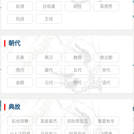
赵湘
吕祖谦
胡铨
真德秀
阮阅
王珪
朝代
先秦
两汉
魏晋
南北朝
隋代
唐代
五代
宋代
金朝
元代
明代
清代
典故
彩衣拜舞
英俊豪杰
风吹草低见
春夏秋冬
牛羊
小人之交甘
马足车尘
好高务远
飞鹗表