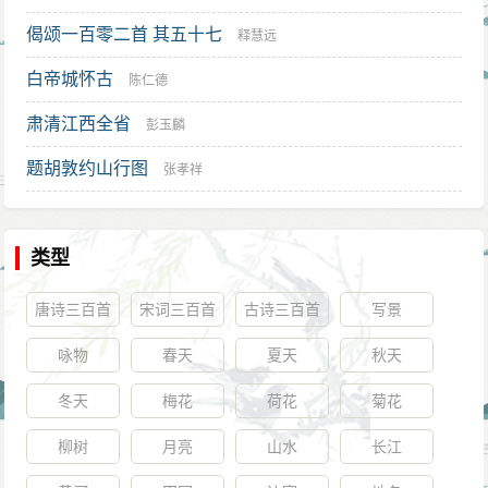
偈颂一百零二首 其五十七
释慧远
白帝城怀古
陈仁德
肃清江西全省
彭玉麟
题胡敦约山行图
张孝祥
类型
唐诗三百首
宋词三百首
古诗三百首
写景
咏物
春天
夏天
秋天
冬天
梅花
荷花
菊花
柳树
月亮
山水
长江