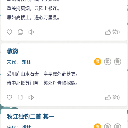
重关掩莫烟，云阵上祁连。
思妇高楼上，遥心万里县。
赞
()
敬微
原
繁
拼
宋代
：
邓林
受用庐山水石奇，亭亭霞外薜萝衣。
侍中那抵苏门障，笑死丹青陆探微。
赞
()
秋江独钓二首 其一
原
繁
拼
宋代
：
邓林