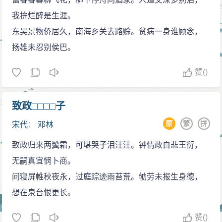
我拚烂醉是生涯。
东吴景物侨居久，南海乡关去路赊。贫病一身谁顾念，
扬雄未忍别侯巴。
赞
()
致政□□□□子
原
繁
拼
宋代
：
邓林
致政归来两鬓霜，可堪哭子泪汪汪。钟情政自悲王衍，
无嗣真宜悯卜商。
问寝屏帷秋夜永，过庭踪迹雨苔荒。劬劳未报生身德，
想在泉台恨更长。
赞
()