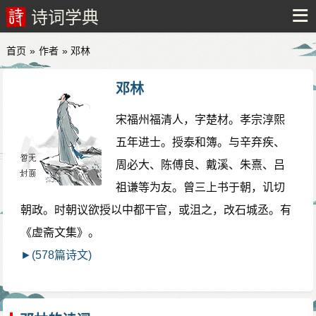
诗词学典
首页
»
作者
» 邓林
邓林
宋福州福清人，字楚材。孝宗淳熙
五年进士。授泰和簿。与辛弃疾、
周必大、陈傅良、戴溪、朱熹、吕
祖谦等为友。曾三上书于朝，讥切
朝政。时朝议欲授以中都干官，或沮之，改石城丞。有
《虚斋文集》。
►(578篇诗文)