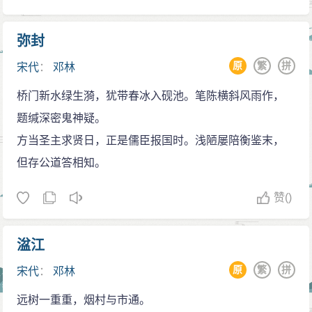
弥封
原
繁
拼
宋代
：
邓林
桥门新水绿生漪，犹带春冰入砚池。笔陈横斜风雨作，
题缄深密鬼神疑。
方当圣主求贤日，正是儒臣报国时。浅陋屡陪衡鉴末，
但存公道答相知。
赞
()
湓江
原
繁
拼
宋代
：
邓林
远树一重重，烟村与市通。