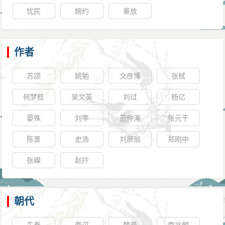
忧民
婉约
豪放
作者
苏颂
姚勉
文彦博
张栻
何梦桂
吴文英
刘过
杨亿
晏殊
刘宰
范仲淹
张元干
陈普
史浩
刘辰翁
郑刚中
张嵲
赵抃
朝代