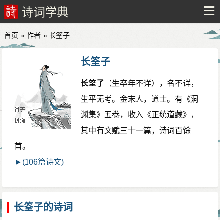
诗词学典
首页
»
作者
» 长筌子
长筌子
长筌子
（生卒年不详），名不详，
生平无考。金末人，道士。有《洞
渊集》五卷，收入《正统道藏》，
其中有文赋三十一篇，诗词百馀
首。
►(106篇诗文)
长筌子的诗词