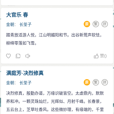
大官乐 春
原
繁
拼
金朝
：
长筌子
踏青放适游人悦，江山明媚阳和节。出谷新莺声软怯，
柳绵零落如飞雪。
赞
()
满庭芳·决烈修真
原
繁
拼
金朝
：
长筌子
决烈修真，殷勤办道，万缘识破皆空。太虚鼎内，默默
养和冲。一颗灵珠灿烂，光辉似、月射千峰。长春景，
五云台上，芝草吐香风。这些微妙理，有缘端的，千里