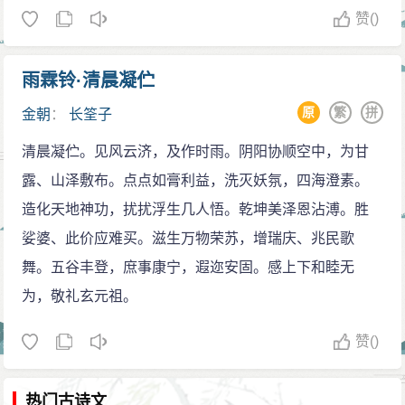
赞
()
雨霖铃·清晨凝伫
原
繁
拼
金朝
：
长筌子
清晨凝伫。见风云济，及作时雨。阴阳协顺空中，为甘
露、山泽敷布。点点如膏利益，洗灭妖氛，四海澄素。
造化天地神功，扰扰浮生几人悟。乾坤美泽恩沾溥。胜
娑婆、此价应难买。滋生万物荣苏，增瑞庆、兆民歌
舞。五谷丰登，庶事康宁，遐迩安固。感上下和睦无
为，敬礼玄元祖。
赞
()
热门古诗文