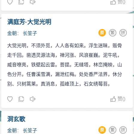
赞
()
满庭芳·大觉光明
原
繁
拼
金朝
：
长筌子
大觉光明，不须外觅，人人各有如来。浮生迷昧，贩骨
走千回。凿透灵源法海，禅河涨、风浪崔巍。泥牛吼，
威音嘹亮，铁壁起云雷。菩提。无缝塔，林峦掩映，山
色分开。任曹溪雪满，漏泄红梅。处处香严法界，休分
别、只树蒿莱。真消息，孤峰顶上，石女绣莓苔。
赞
()
洞玄歌
原
繁
拼
金朝
：
长筌子