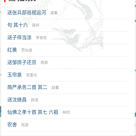
送张兵部巡视运河
虞集
句 其十六
陈轩
送子倅当涂
李曾伯
红黄
贾似道
送邹庶子还京
杨荣
玉帘泉
笪重光
简严承务二首 其二
赵蕃
送沈继昌
顾清
仙佛之孝十首 其七 六祖
林同
农舍
陆游