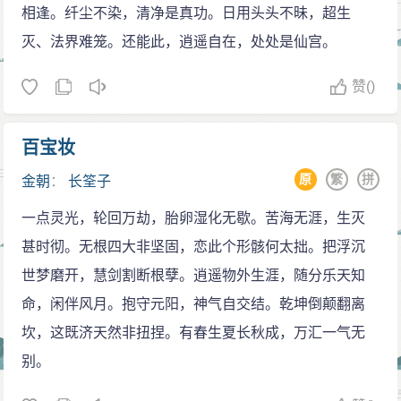
相逢。纤尘不染，清净是真功。日用头头不昧，超生
灭、法界难笼。还能此，逍遥自在，处处是仙宫。
赞
()
百宝妆
原
繁
拼
金朝
：
长筌子
一点灵光，轮回万劫，胎卵湿化无歇。苦海无涯，生灭
甚时彻。无根四大非坚固，恋此个形骸何太拙。把浮沉
世梦磨开，慧剑割断根孽。逍遥物外生涯，随分乐天知
命，闲伴风月。抱守元阳，神气自交结。乾坤倒颠翻离
坎，这既济天然非扭捏。有春生夏长秋成，万汇一气无
别。