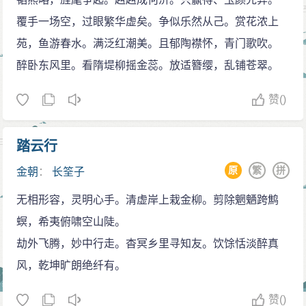
覆手一场空，过眼繁华虚矣。争似乐然从己。赏花浓上
苑，鱼游春水。满泛红潮美。且郁陶襟怀，青门歌吹。
醉卧东风里。看隋堤柳摇金蕊。放适簪缨，乱铺苍翠。
赞
()
踏云行
原
繁
拼
金朝
：
长筌子
无相形容，灵明心手。清虚岸上栽金柳。剪除魍魉跨鹪
螟，希夷俯啸空山陡。
劫外飞腾，妙中行走。杳冥乡里寻知友。饮馀恬淡醉真
风，乾坤旷朗绝纤有。
赞
()