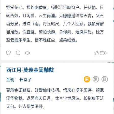
野堂花老。槛外幽香度。绿影沉沉映窗户。任从他、日
转西郊，且闲看、云生南浦。见隐隐遥岭接天青，又石
齿分泉，迸珠飞雨。丹丘咫尺，几个人回顾。鼷鼠穿窬
岂足数。假直饶、绮陌长游，争似向、烟岚深处。枕万
壑云霞乐平生，便不胜红尘，点染缁素。
赞
()
西江月·莫羡金闺黼黻
原
繁
拼
金朝
：
长筌子
莫羡金闺黼黻，好攀仙桂枝柯。悟来心境不须磨。顿泯
浮华物我。返照壶天日月，休言尘世风波。长拖瘦玉泛
无何。归去烟萝深卧。