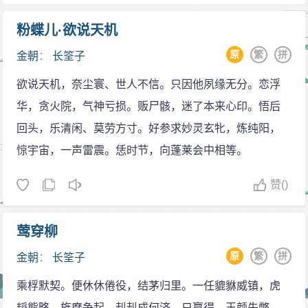
粉蝶儿·欲说天机
原
繁
拼
金朝
：
长筌子
欲说天机，奈尘寰、世人不信。只因他夙缘无分。恋浮
华，贪火院，气神亏损。贩尸骸，迷了本来心印。悟后
回头，乐清闲、莫劳方寸。好参求妙灵玄牝，炼纯阳，
惊宇宙，一声雷震。恁时节，向蓬莱会中相等。
赞
()
莺穿柳
原
繁
拼
金朝
：
长筌子
乘桴默契。便休休倦役，结茅归里。一任貔貅威镇，虎
韬熊略，旌麾争起。赳赳成何济。只赢得、玉颜先弊。