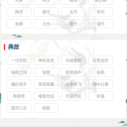
先秦
两汉
魏晋
南北朝
隋代
唐代
五代
宋代
金朝
元代
明代
清代
典故
一代宗匠
神彩奕奕
冰销雾散
买笑迎欢
指顾之间
投醪
假誉驰声
投匦
嫌好道歹
罪恶昭著
水净鹅飞
胸中丘壑
陶家秫
唾面勿拭
开国济民
折屐
图穷匕见
碗脱