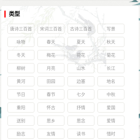
类型
唐诗三百首
宋词三百首
古诗三百首
写景
咏物
春天
夏天
秋天
冬天
梅花
荷花
菊花
柳树
月亮
山水
长江
黄河
田园
边塞
地名
节日
春节
七夕
中秋
重阳
怀古
抒情
爱国
送别
思乡
思念
爱情
励志
友情
读书
惜时