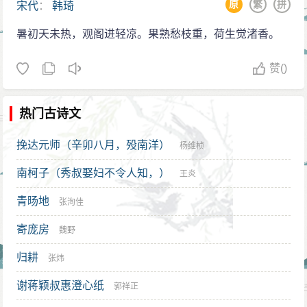
原
繁
拼
宋代
：
韩琦
暑初天未热，观阁进轻凉。果熟愁枝重，荷生觉渚香。
赞
()
热门古诗文
挽达元师（辛卯八月，殁南洋）
杨维桢
南柯子（秀叔娶妇不令人知，）
王炎
青旸地
张洵佳
寄庞房
魏野
归耕
张炜
谢蒋颖叔惠澄心纸
郭祥正