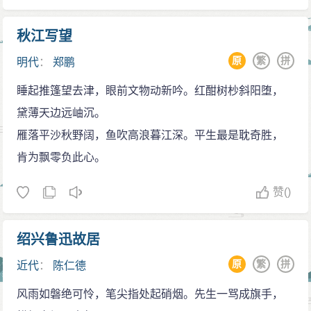
秋江写望
原
繁
拼
明代
：
郑鹏
睡起推篷望去津，眼前文物动新吟。红酣树杪斜阳堕，
黛薄天边远岫沉。
雁落平沙秋野阔，鱼吹高浪暮江深。平生最是耽奇胜，
肯为飘零负此心。
赞
()
绍兴鲁迅故居
原
繁
拼
近代
：
陈仁德
风雨如磐绝可怜，笔尖指处起硝烟。先生一骂成旗手，