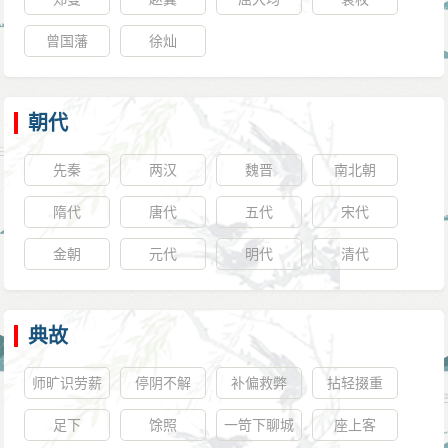
曾国藩
徐灿
朝代
先秦
两汉
魏晋
南北朝
隋代
唐代
五代
宋代
金朝
元代
明代
清代
典故
师旷识劳薪
停阴不解
补偏救弊
拈轻掇重
足下
馀照
一笴下聊城
座上客