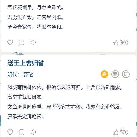
雪花凝锁甲，月色冷雕戈。
黠虏俱亡命，连营尽凯歌。
至今青冢骨，犹恨与通和。
赞
()
送王上舍归省
原
繁
拼
明代
：
薛瑄
凤城南陌柳依依，把酒东风送客归。上舍已沾新雨露，
高堂重舞旧斑衣。
文章济世时应重，忠孝传家古亦稀。我亦有亲垂鹤发，
愿承天宠拜庭闱。
赞
()