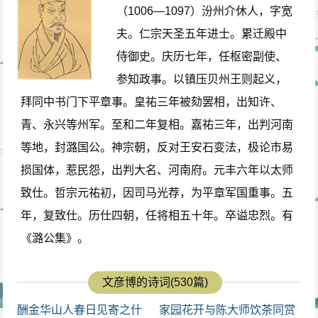
（1006—1097）汾州介休人，字宽
夫。仁宗天圣五年进士。累迁殿中
侍御史。庆历七年，任枢密副使、
参知政事。以镇压贝州王则起义，
拜同中书门下平章事。皇祐三年被劾罢相，出知许、
青、永兴等州军。至和二年复相。嘉祐三年，出判河南
等地，封潞国公。神宗朝，反对王安石变法，极论市易
损国体，惹民怨，出判大名、河南府。元丰六年以太师
致仕。哲宗元祐初，因司马光荐，为平章军国重事。五
年，复致仕。历仕四朝，任将相五十年。卒谥忠烈。有
《潞公集》。
文彦博的诗词(530篇)
酬金华山人春日见寄之什
家园花开与陈大师饮茶同赏