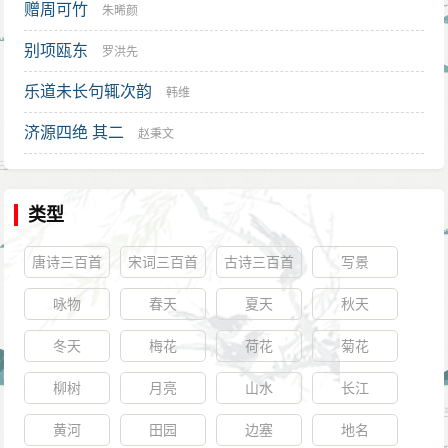
赠周可竹
朱晞颜
别项瓯东
罗洪先
乐道未长句辄次韵
韩维
济源四绝 其二
赵秉文
类型
唐诗三百首
宋词三百首
古诗三百首
写景
咏物
春天
夏天
秋天
冬天
梅花
荷花
菊花
柳树
月亮
山水
长江
黄河
田园
边塞
地名