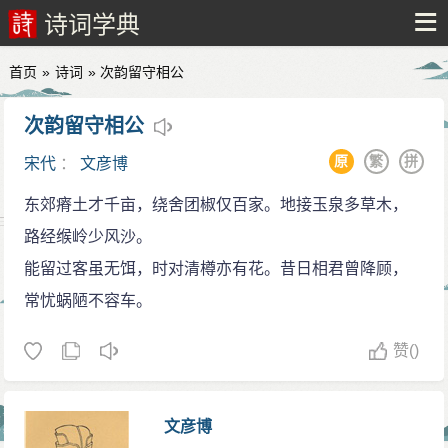
诗词学典
首页
»
诗词
» 次韵留守相公
次韵留守相公
原
繁
拼
宋代
：
文彦博
东郊瘠土才千亩，绕舍团椒仅百家。地接玉泉多草木，
路经缑岭少风沙。
能留过客虽无饵，时对清樽亦有花。昔日相君曾降顾，
常忧蜗陋不容车。
赞
()
文彦博