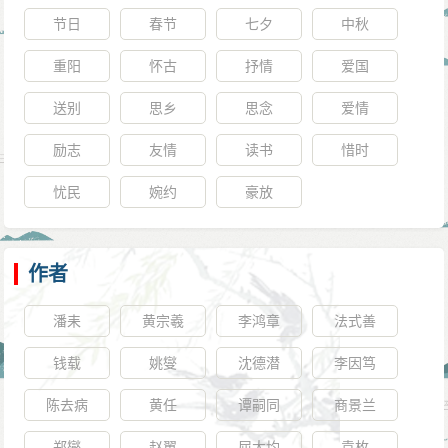
节日
春节
七夕
中秋
重阳
怀古
抒情
爱国
送别
思乡
思念
爱情
励志
友情
读书
惜时
忧民
婉约
豪放
作者
潘耒
黄宗羲
李鸿章
法式善
钱载
姚燮
沈德潜
李因笃
陈去病
黄任
谭嗣同
商景兰
郑燮
赵翼
屈大均
袁枚