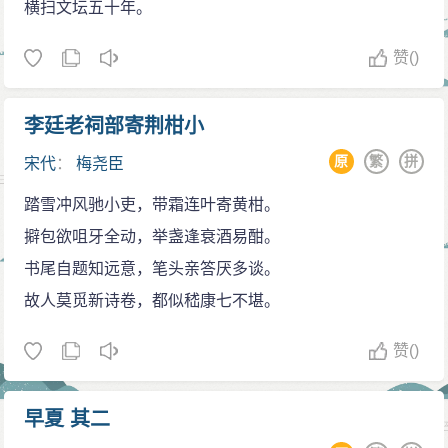
横扫文坛五十年。
赞
()
李廷老祠部寄荆柑小
原
繁
拼
宋代
：
梅尧臣
踏雪冲风驰小吏，带霜连叶寄黄柑。
擗包欲咀牙全动，举盏逢衰酒易酣。
书尾自题知远意，笔头亲答厌多谈。
故人莫觅新诗卷，都似嵇康七不堪。
赞
()
早夏 其二