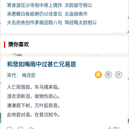
寒食游压沙寺雨中席上偶作
呈伯寿
次韵留守相公
其二
承惠鳜白鱼蛤蜊仍以佳章见
太庙宿斋作
示并深珍感辄依来韵奉和且
大名府舍创作茅斋因题八句
驾经略太尉相公
申致谢之意 其二
太师相公
猜你喜欢
和悲如晦雨中过甚亡兄易居
原
繁
拼
宋代
：
梅尧臣
人亡雨馆寂，车马偶来临。
湿衣添新泪，故物伤夙心。
凄凄庭下树，万叶起哀音。
此地尝对语，在昔岂知今。