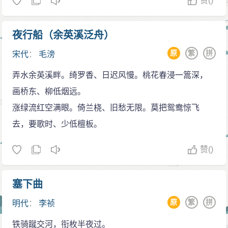
赞
()
夜行船（余英溪泛舟）
原
繁
拼
宋代
：
毛滂
弄水余英溪畔。绮罗香、日迟风慢。桃花春浸一篙深，
画桥东、柳低烟远。
涨绿流红空满眼。倚兰桡、旧愁无限。莫把鸳鸯惊飞
去，要歌时、少低檀板。
赞
()
塞下曲
原
繁
拼
明代
：
李祯
铁骑蹴交河，衔枚半夜过。