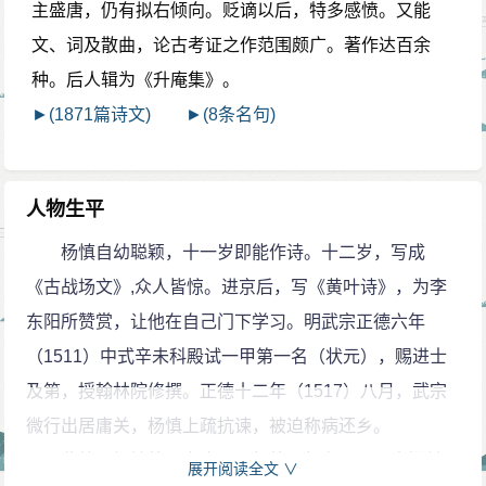
主盛唐，仍有拟右倾向。贬谪以后，特多感愤。又能
文、词及散曲，论古考证之作范围颇广。著作达百余
种。后人辑为《升庵集》。
►(1871篇诗文)
►(8条名句)
人物生平
杨慎自幼聪颖，十一岁即能作诗。十二岁，写成
《古战场文》,众人皆惊。进京后，写《黄叶诗》，为李
东阳所赞赏，让他在自己门下学习。明武宗正德六年
（1511）中式辛未科殿试一甲第一名（状元），赐进士
及第，授翰林院修撰。正德十二年（1517）八月，武宗
微行出居庸关，杨慎上疏抗谏，被迫称病还乡。
此外，杨慎的父亲也是明朝的三朝老臣——内阁首
展开阅读全文 ∨