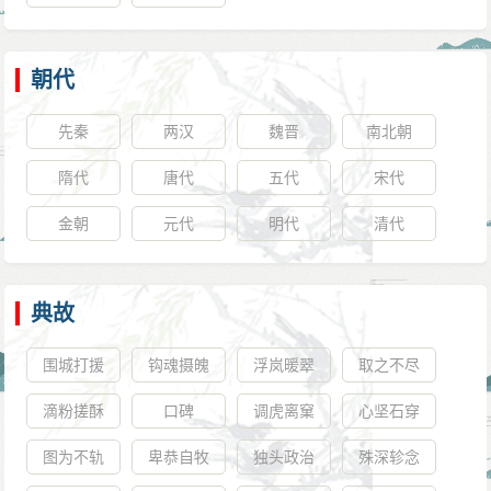
朝代
先秦
两汉
魏晋
南北朝
隋代
唐代
五代
宋代
金朝
元代
明代
清代
典故
围城打援
钩魂摄魄
浮岚暖翠
取之不尽
滴粉搓酥
口碑
调虎离窠
心坚石穿
图为不轨
卑恭自牧
独头政治
殊深轸念