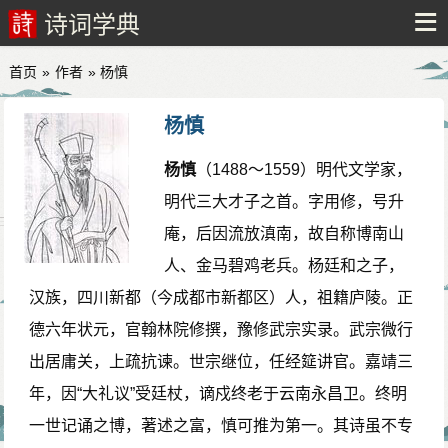
诗词学典
首页
»
作者
» 杨慎
杨慎
杨慎
（1488～1559）明代文学家，
明代三大才子之首。字用修，号升
庵，后因流放滇南，故自称博南山
人、金马碧鸡老兵。杨廷和之子，
汉族，四川新都（今成都市新都区）人，祖籍庐陵。正
德六年状元，官翰林院修撰，豫修武宗实录。武宗微行
出居庸关，上疏抗谏。世宗继位，任经筵讲官。嘉靖三
年，因“大礼议”受廷杖，谪戍终老于云南永昌卫。终明
一世记诵之博，著述之富，慎可推为第一。其诗虽不专