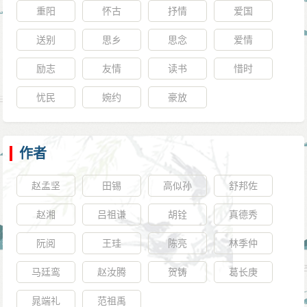
重阳
怀古
抒情
爱国
送别
思乡
思念
爱情
励志
友情
读书
惜时
忧民
婉约
豪放
作者
赵孟坚
田锡
高似孙
舒邦佐
赵湘
吕祖谦
胡铨
真德秀
阮阅
王珪
陈亮
林季仲
马廷鸾
赵汝腾
贺铸
葛长庚
晁端礼
范祖禹