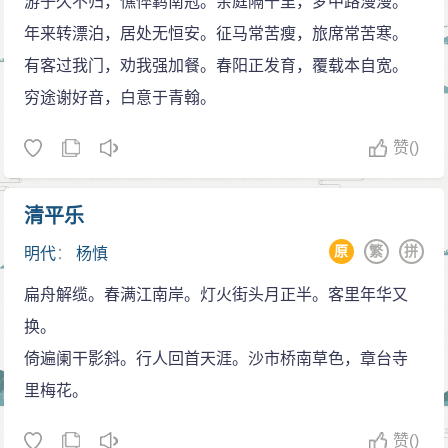
游子久不归，憔悴羁南冠。亲庭隔千里，梦中路漫漫。
承，益以该博。凡宇宙名物之广，经史百家之奥，下至
年来转漂泊，居处无恒安。征马常苦瘦，旅席常苦寒。
稗官小说之微，医卜技能、草木虫鱼之细，靡不究心多
有客过我门，劝我强加餐。春阳正发育，覆载本自宽。
识。……平生著述，四百多种…学者恨未睹其全也。”顾
穷途谢好音，白意于青翰。
起元《升庵外集序》说：“文人学士著述之富，无逾升庵
赞
()
先生者。至其奇丽奥雅，渔弋四部七略之间，……唐宋
以来，吾见罕矣。”
纪昀更赞曰：杨慎“可以位置郑樵、罗泌之间，其在
清平乐
有明，固铁中铮铮者矣。”
原
繁
拼
明代
：
杨慎
近现代的陈寅恪说：“杨用修为人，才高学博，有明
扁舟解缆。春满江南岸。灯火街头月正半。客里年华又
一代，罕有其匹。”
换。
贬
倚遍阑干影斜。行人回首天涯。沙市桥南草色，章台寺
陈耀文，对杨慎的博学颇感不服，特作《正杨》一
里梅花。
书，指出《丹铝》诸录中的150条错误。万历年间，胡应
麟仿杨慎《丹铅录》而作《丹铅新录》、仿杨慎《艺林
赞
()