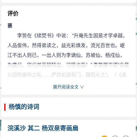
辅杨廷和。
明世宗即位，被召至京师，任经筵讲官。嘉靖三年
评价
（1524），“大礼议”爆发，杨慎与王元正等二百多人伏於
褒
左顺门，撼门大哭，自言“国家养士百五十年，仗节死
李贽在《续焚书》中说： “升庵先生固是才学卓越，
义，正在今日。”世宗下令将众人下诏狱廷杖，当场杖死
人品俊伟，然得弟读之，益光彩焕发，流光百世也。岷
者十六人。十日后，杨慎及给事中刘济、安磐等七人又
江不出人则已，一出人则为李谪仙、苏坡仙、杨戍仙，
聚众当廷痛哭，再次遭到廷杖。杨慎、王元正、刘济都
为唐代、宋代并我朝特出，可怪也哉！” 李贽恨不得“余是
被谪戍。
以窃附景仰之私……俨然如游其门，蹑而从之”。（《读
杨慎动身前往戍地云南永昌卫。从前其父廷和当国
《升庵集》》
展开阅读全文 ∨
之时，曾经裁撤锦衣卫冗员，有怀恨在心者趁机埋伏在
袁宏道：“人有言曰：‘胸中无万卷书，不得雌黄人
途中，伺机加害杨慎。杨慎有所准备，处处小心。驰骋
物。’然书至万卷，不几三十乘乎？除张司空外，更几人
杨慎的诗词
万里，到达云南之后，几乎一病不起。
哉。吾于汉刘向、唐王仆射、宋苏子瞻见之，然自子瞻
两年后，杨廷和生病，杨慎得以短暂回家探视，其
迄今又三百余年矣，吾于杨升庵、李卓吾见之。”（《袁
浣溪沙 其二 杨双泉寄画扇
父病愈后又返回永昌。不久，率家奴协助平定寻甸安
宏道集笺校》卷五十五）