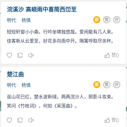
要》著录了杨慎29种著述，一一加以考评，虽承认杨慎
浣溪沙 高峣雨中喜简西峃至
“博洽冠一时”，《丹铅》诸作“疏殊虽多，而精华亦复不
原
繁
拼
明代
：
杨慎
少”，但就总体言之，还是站在正统立场，对杨慎其人其
短短轩窗小小斋。行吟坐啸独悠哉。爱闲能有几人来。
学每多贬抑，如说他“好伪撰古书，以证成己说”，责他“取
佳客新从云里至，好花多向雨中开。隔篱呼取尽余杯。
名太急，稍成卷帙，即付枣梨， 为编，只成杂学”等等。
由于《四库全书总目提要》为官修之书，故自面世流传
赞
()
后，杨慎即长期被冷落，一直不被重视。流风余波所
及，以至近百余年来的中国儒学世、中国思想史著作
楚江曲
中，多无杨慎的一席之地。
原
繁
拼
明代
：
杨慎
巫山花巳红，楚水波新绿。两两浣沙人，照影斗妆束。
笑问《竹枝词》，何如《采莲曲》。
赞
()