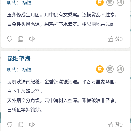
原
繁
拼
铨、武定凤朝文叛乱。嘉靖八年（1529），杨廷和病
明代
：
杨慎
王夫之称杨慎诗“三百年来最上乘”。（王夫之《明诗
逝，杨慎获准归葬其父。此后，或暂回四川，或在云南
玉斧修成宝月团。月中仍有女乘鸾。钗横鬓乱不胜寒。
评选》卷五）
省城，或停留于永昌，在各地均得到地方官员善待。
白兔楼头风露迥，碧鸡祠下水云宽。相思两地共凭阑。
周逊《刻词品序》中称他为“当代词宗”。
世宗因大礼议之故，对杨廷和、杨慎父子极其愤
王世贞：“明兴，称博学、饶著述者，盖无如杨用
赞
()
恨，常问及杨慎近况，大臣则回答杨慎“老病”，世宗才稍
修。”
觉宽慰。杨慎听闻此事，更加放浪形骸。常纵酒自娱，
焦竑十分推崇杨慎，曾花很长时间专心搜集杨氏著
昆阳望海
游历名胜。《乐府纪闻》称他“暇时红粉傅面，作双丫髻
作，经过校对订正，编辑成《升庵外集》一百卷，刻板
插花，令诸妓扶觞游行，了不为愧。”终世宗一世，六次
原
繁
拼
明代
：
杨慎
传世，并在《升庵外集题识》中盛赞道：“明兴，博雅饶
大赦，杨慎终不得还，按明律年满六十岁可以赎身返
著达者无如杨升庵先生。”
昆明波涛南纪雄，金碧滉漾银河通。平吞万里象马国，
家，但无人敢受理。杨慎年近七旬时，曾返回泸州短
顾起元在《升庵外集序》中说：“国初迄于嘉隆，文
直下千尺蛟龙宫。
住，不久又被巡抚派人押解回永昌。嘉靖三十八年
人学士著述之富，毋逾升庵先生者。”李慈铭：“有明博雅
天外烟峦分点缀，云中海树入空濛。乘槎破浪非吾事，
（1559）七月，卒於戍地。明穆宗隆庆初年，追赠光禄
之士，首推升庵；所著《丹铅录》、《谭苑醒酬》诸书
巳斩鱼竿狎钓翁。
寺少卿，明熹宗天启时追谥文宪。《明史》有传。
征引该博，洵近世所罕有。”
喜藏书。早年，明司礼监大藏经厂，贮列朝书籍甚
赞
()
胡薇元《岁寒居词话》说：“明人词，以杨用修升庵