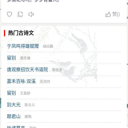
赞
()
热门古诗文
于凤鸣得雄赋赠
胡应麟
留别
唐彦谦
唐观察招饮天书道院
黎民表
嘉禾百咏·双溪
张尧同
留别
王昌龄
别大光
陈与义
题君山
雍陶