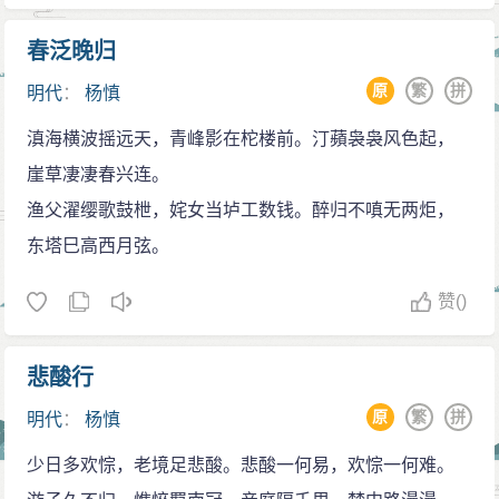
富，他多次至阁中翻览书籍。据传曾攫取数册《永乐大
为第一。”
典》据为己有。其后主事李继先奏命查对时，戏以窃书
春泛晚归
钱允治《类编笺释国朝诗余》选杨慎词达118首，占
之名。家有“双桂堂”，为读书、贮书之所。曾编撰有《杨
原
繁
拼
明代
：
杨慎
了整部词选的四分之一。
氏书目》，明末藏书家王道明在其《笠泽堂书目》中有
《明史·杨慎传》：“杨慎博物洽闻，于文学为优。”
滇海横波摇远天，青峰影在柁楼前。汀蘋袅袅风色起，
记载。清初姜绍书记明一代藏书家，将他与杨士奇、吴
《四库全书总目》：“慎以博洽冠一时，其诗含吐六
崖草凄凄春兴连。
宽、茅坤、宋濂等并列。著述多至100余种，李调元刊
朝，于明代独立门户。”
渔父濯缨歌鼓枻，姹女当垆工数钱。醉归不嗔无两炬，
《函海》时，曾作专辑收录所著之书。重要结集有《升
明末朱之瑜晚年讲学日本，教育日本学生安东守约
东塔巳高西月弦。
庵集》散曲有《陶情乐府》。
说：“明朝文集极多，好者亦寥寥……如杨升庵、李空同
赞
()
集，极佳。”（《朱舜水集》卷十一《问答三》） 小宅生
顺问：“扬雄、司马氏鸣汉家，眉山三苏及陆游等鸣宋
悲酸行
家，不知今亦有如此人哉？”朱之瑜回答说：“国朝有宰相
之子杨升庵讳慎者……”（《朱舜水集》卷十一〈问答
原
繁
拼
明代
：
杨慎
四〉）
少日多欢悰，老境足悲酸。悲酸一何易，欢悰一何难。
简绍芳〈升庵先生年谱〉说：“公颖敏过人，家学相