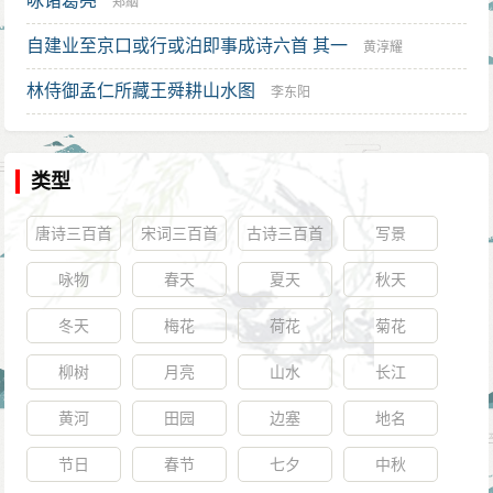
咏诸葛亮
郑絪
自建业至京口或行或泊即事成诗六首 其一
黄淳耀
林侍御孟仁所藏王舜耕山水图
李东阳
类型
唐诗三百首
宋词三百首
古诗三百首
写景
咏物
春天
夏天
秋天
冬天
梅花
荷花
菊花
柳树
月亮
山水
长江
黄河
田园
边塞
地名
节日
春节
七夕
中秋