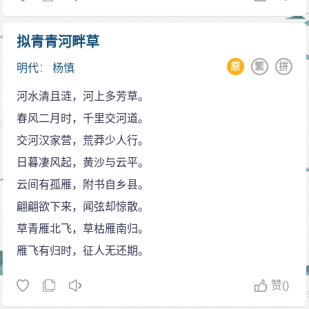
伐山》而作《艺林学山》，一面订正杨氏笔误，指出：
“千虑而得间有异同，即就正大方”；一面不满于陈耀文“哓
拟青青河畔草
哓焉数以辨其后”，自以为“求忠臣于杨氏之门，或为余屈
原
繁
拼
明代
：
杨慎
其一指也天”。
河水清且涟，河上多芳草。
胡氏此举，被“时人颜曰《正正杨》”，朱国桢对之评
春风二月时，千里交河道。
曰：“（自）有《丹铅录》诸书，便有《正杨》、《正正
交河汉家营，荒莽少人行。
杨》，辨则辨矣，然古人古事古字、彼书如彼、彼书如
日暮凄风起，黄沙与云平。
此，原散见杂出，各不相同，见其一未见其二，哄然相
云间有孤雁，附书自乡县。
驳，不免为前人暗笑。”迨于清世，四库馆臣既说：“慎于
翩翩欲下来，闻弦却惊散。
正德、嘉靖之间，以博学称，而所作《丹铅录》诸书，
草青雁北飞，草枯雁南归。
不免瑕瑜互见，真伪互陈”，又说：“耀文考证其非，不使
雁飞有归时，征人无还期。
转滋疑误，于学者不为无功。然衅起争名，语多攻讦，
丑词恶谑，无所不加，虽古人挟怨构争如吴缜之解《新
赞
()
唐书》者，亦不至是，殊乖著作体。”《四库全书总目提