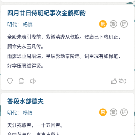
四月廿日侍班纪事次金鹤卿韵
原
繁
拼
明代
：
杨慎
全殿朱表引陛前，紫微清跸从乾旋。登庸已卜璿玑正，
顾命先从玉凡传。
雨露恩垂周壤遍，星辰影动泰阶连。词臣况有如椽笔，
好学压褒颂得贤。
赞
()
答段水部德夫
原
繁
拼
明代
：
杨慎
天涯戎旅春，一十五回春。
多情花与鸟，岁岁肯留人。