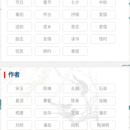
节日
春节
七夕
中秋
重阳
怀古
抒情
爱国
送别
思乡
思念
爱情
励志
友情
读书
惜时
忧民
婉约
豪放
作者
宋玉
陈琳
孔融
石崇
葛洪
曹叡
陈寿
张翰
嵇康
张华
王粲
潘尼
刘桢
潘岳
陆机
陶渊明