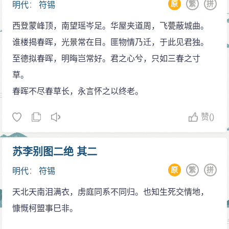
原
繁
拼
明代
：
符锡
西登蒙峰顶，南望瑶岑足。华屋夹道周，飞甍蔽城曲。
谁楼揭春晖，光景常在目。匪物情乃迁，于此见君独。
至德拟春晖，明晦岂常好。君之心兮，只如三春之寸
草。
春晖不尽春草长，永言怀之以终老。
赞
()
苏李别图二绝 其二
原
繁
拼
明代
：
符锡
天北天南泪满衣，虏庭同系不同归。也知生死交情地，
慷慨柯盟事巳非。