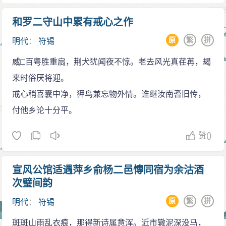
和罗二守山中累有戒心之作
原
繁
拼
明代
：
符锡
威□百粤胜重扃，荆犬犹闻夜不惊。老去风光真荏苒，朅
来时俗厌将迎。
戒心稍喜囊中净，狎鸟兼忘物外情。谁继汝南耆旧传，
付他乡论十分平。
赞
()
宣风公馆适遇萍乡俞杨二邑慱同宿为余沽酒
次璧间韵
原
繁
拼
明代
：
符锡
斑斑山雨乱衣痕，那得新诗属意浑。近市辙泥深没马，