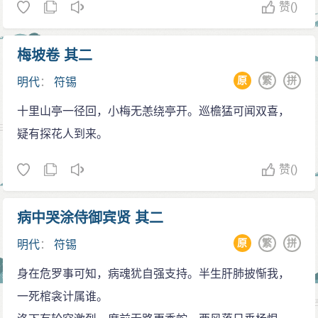
赞
()
梅坡卷 其二
原
繁
拼
明代
：
符锡
十里山亭一径回，小梅无恙绕亭开。巡檐猛可闻双喜，
疑有探花人到来。
赞
()
病中哭涂侍御宾贤 其二
原
繁
拼
明代
：
符锡
身在危罗事可知，病魂犹自强支持。半生肝肺披惭我，
一死棺衾计属谁。