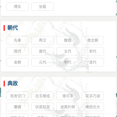
傅玄
张载
朝代
先秦
两汉
魏晋
南北朝
隋代
唐代
五代
宋代
金朝
元代
明代
清代
典故
祝发空门
白玉楼成
海可浮
花言巧语
覆帱
伏首贴耳
迷离扑朔
阐扬光大