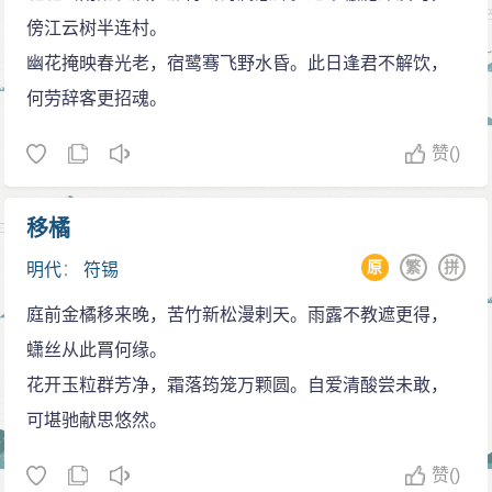
傍江云树半连村。
幽花掩映春光老，宿鹭骞飞野水昏。此日逢君不解饮，
何劳辞客更招魂。
赞
()
移橘
原
繁
拼
明代
：
符锡
庭前金橘移来晚，苦竹新松漫剌天。雨露不教遮更得，
蟏丝从此罥何缘。
花开玉粒群芳净，霜落筠笼万颗圆。自爱清酸尝未敢，
可堪驰献思悠然。
赞
()