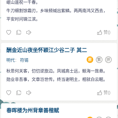
岷山遥祝一千春。
牛刀细割馀霜刃，乡味频缄出紫鳞。两两南鸿又西去，
平安时问锦江滨。
赞
()
酬金近山夜坐怀颖江少谷二子 其二
原
繁
拼
明代
：
符锡
秋思何关客，忉忉逆旅边。凤城高士远，鲸海一旌悬。
勋业非吾事，文章岂世传。终当谢明主，相就白云眠。
赞
()
春晖楼为州背章善楷赋