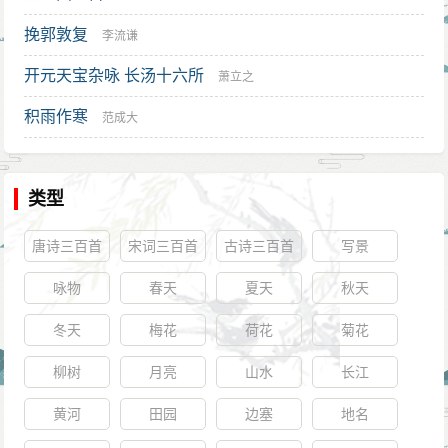
挽郭敦复
李流谦
开元天宝杂咏 长汤十六所
萧立之
积雨作寒
范成大
类型
唐诗三百首
宋词三百首
古诗三百首
写景
咏物
春天
夏天
秋天
冬天
梅花
荷花
菊花
柳树
月亮
山水
长江
黄河
田园
边塞
地名