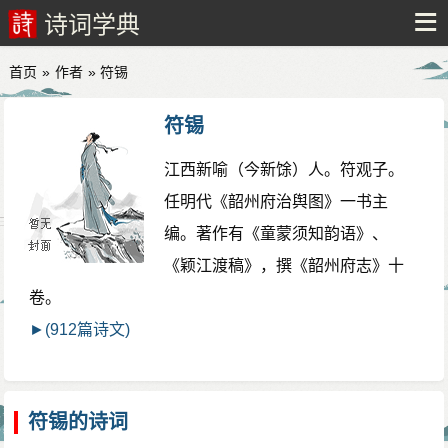
诗词学典
首页
»
作者
» 符锡
符锡
江西新喻（今新馀）人。符观子。
任明代《韶州府治舆图》一书主
编。著作有《童蒙须知韵语》、
《颖江渡稿》，撰《韶州府志》十
卷。
►(912篇诗文)
符锡的诗词