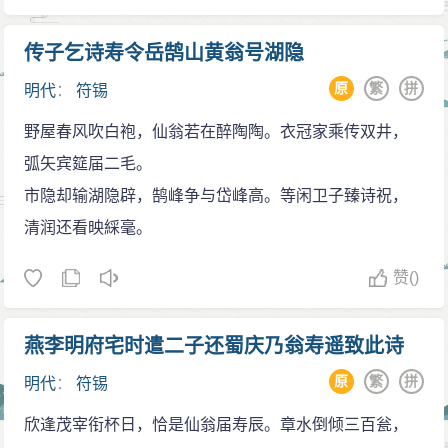
传子乞诗寿令岳鹄山黄翁号湖隐
原
繁
拼
明代
：
符锡
野屋春风吹白袍，仙翁若在醉陶陶。衣冠家乘传双井，
弧矢宾筵届二毛。
市隐却输湖隐辟，鹄峰争与岱峰高。等闲卫子臻诗祝，
清润还看映綵毫。
赞
()
燕李明府宅时遣二子还蜀庆乃翁寿遥致此诗
原
繁
拼
明代
：
符锡
欣逢茂宰衔杯日，恰是仙翁届寿辰。章水倒倾三百瓮，