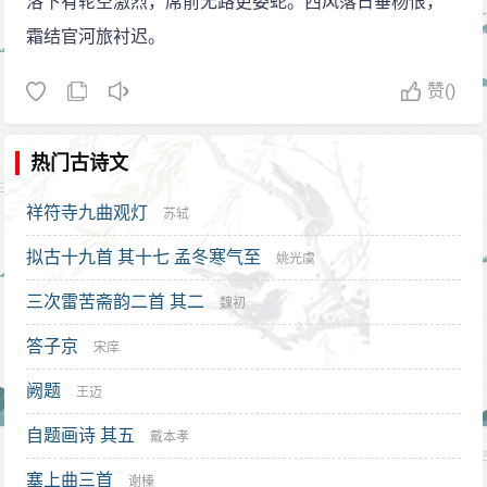
洛下有轮空激烈，席前无路更委蛇。西风落日垂杨恨，
霜结官河旅衬迟。
赞
()
热门古诗文
祥符寺九曲观灯
苏轼
拟古十九首 其十七 孟冬寒气至
姚光虞
三次雷苦斋韵二首 其二
魏初
答子京
宋庠
阙题
王迈
自题画诗 其五
戴本孝
塞上曲三首
谢榛