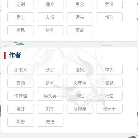
疮痍尚未恢复，百姓仍然为温饱担忧。应当继续休养生
送别
思乡
思念
爱情
息数年，太平盛世才可期至。”明仁宗表示赞同，并称：
励志
友情
读书
惜时
“我对你们至诚，是希望匡正辅佐、纠正错误。但只有杨
忧民
婉约
豪放
士奇曾经五次上书，你们等人均无一言。果真朝廷政事
毫无错误？天下太平了么？”群臣听后惭愧道歉。同年四
月，明仁宗赐杨士奇玺书以表彰其贤德忠贞。此后，命
作者
修《明太宗实录》，杨士奇与黄淮、金幼孜、杨溥俱充
朱淑真
沈辽
虞集
李光
总裁官。
不久，明仁宗病重，召杨士奇与蹇义、黄淮、杨荣
苏颂
姚勉
文彦博
张栻
到思善门，命杨士奇书写遗敕召太子朱瞻基到南京。
何梦桂
吴文英
刘过
杨亿
谏免兵戈
晏殊
刘宰
范仲淹
张元干
明宣宗即位后，杨士奇担任总裁修撰《明仁宗实
录》。宣德元年，汉王朱高煦起兵谋反。明宣宗亲征平
陈普
史浩
定叛乱。部队归还抵达献县单家桥时，户部侍郎陈山迎