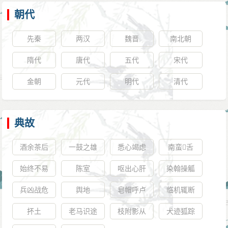
谒，并上言汉、赵二王沆瀣一气，请明宣宗乘势袭彰德
朝代
（今河南安阳）逮捕赵王朱高燧。杨荣支持陈山的主
张，但遭到杨士奇的反对。杨士奇称：“事情应当如实，
先秦
两汉
魏晋
南北朝
怎么可以欺骗天地鬼神么？”杨荣厉声喊道：“你是要阻挡
隋代
唐代
五代
宋代
大计！现在逆党（朱高煦）都称赵王相谋为实，怎么说
金朝
元代
明代
清代
没有理由？”杨士奇说：“太宗（朱棣）有三个儿子，当今
皇上只有两个叔父。有罪的不可赦免，但无罪的应当厚
待，怀疑的话则防范，使其没有预谋而已。何必动辄加
典故
兵相战，伤皇祖的在天之意呢？”当时只有杨溥赞同杨士
酒余茶后
一鼓之雄
悉心竭虑
南蛮𫜤舌
奇看法。于是杨荣率先入谏，杨士奇随后，明宣宗命皇
宫侍卫不与两人入宫。之后明宣宗召见蹇义、夏原吉，
始终不易
陈室
呕出心肝
染翰操觚
两人均赞同杨士奇看法。明宣宗于是无意加罪于赵王，
兵凶战危
舆地
皂帽呼卢
临机辄断
部队直接回京。抵达京师后，明宣宗召见杨士奇，并问
抔土
老马识途
枝附影从
犬迹狐踪
其：“现在很多人都在上奏赵王事，怎么办？”他回答道：