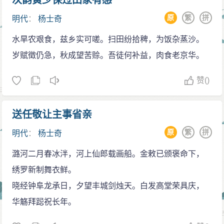
次韵黄少保过田家有感
远望见杨士奇，于是对两人说：“新上任的华盖殿大学士
原
繁
拼
明代
：
杨士奇
来了，必定有正直之言，我们不妨都听下。”杨士奇进言
道：“皇上两日前刚下诏减免岁供，可惜薪司又征枣八十
水旱农艰食，兹乡实可嗟。扫田纷拾稗，为饭杂蒸沙。
万斤，这与前诏相矛盾吧。”明仁宗于是马上下令减免一
岁赋徵仍急，秋成望苦赊。吾徒何补益，肉食老京华。
半。当时朱棣刚驾崩，明仁宗服制二十七日期满，大臣
赞
()
吕震上疏请穿吉服。杨士奇则称不可，吕震随即高声厉
叱杨士奇，蹇义见此，兼顾两人观点进言。次日，朱高
送任敬让主事省亲
炽仍然戴素冠穿麻衣上朝，而廷臣中只有杨士奇与英国
公张辅仍然服制如初。罢朝后，明仁宗对两旁人说：
原
繁
拼
明代
：
杨士奇
“（父亲）棺木仍然在停柩，我又怎能忍心易服，杨士奇
潞河二月春冰泮，河上仙郎载画船。金敕已颁褒命下，
所做的是对的。”之后，晋升杨士奇为少保，与杨荣、金
绣罗新制舞衣鲜。
幼孜共赐“绳愆纠缪”银章。之后晋升少傅。
晓经钟阜龙承日，夕望丰城剑烛天。白发高堂荣具庆，
当时籓司守令进朝，尚书李庆建议发军伍余马给有
华觞拜跽祝长年。
关部门，然后每年课征马驹。杨士奇反对道：“朝廷选拔