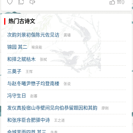
赞
()
贤能授官，却用来牧马，这是重视牲畜而轻视士族，怎
么能够示于后人？”仁宗则批准李庆建议，当时朝廷寂
热门古诗文
然。杨士奇再次上言力劝，仍不批准。随后，皇帝驾临
思善门后，召见杨士奇说：“我怎么会真这样呢？只是听
次韵刘景初偕陈元佐见访
龚璛
闻吕震、李庆等人不喜欢你，我担心你被孤立会被他们
锦园 其二
喻良能
中伤，所以不欲因为你的话而罢此事。现在我找到方法
和择之赋枯木
了。”于是拿出陕西按察使陈智称“养马不便”的上疏，命其
张栻
草敕执行。杨士奇随后顿首称谢。当时群臣正在朝上商
三奠子
王恽
议元旦事宜，吕震请求用乐，杨士奇与黄淮上疏劝阻，
与赵冬曦尹懋子均登南楼
张说
仁宗不听劝阻。后杨士奇再次上奏，在庭中等至晚上十
冯守生日
赵蕃
点，明仁宗最后同意。一天以后，明仁宗召对杨士奇
道：“吕震每次误我，如果不是你等人的进言，我早追悔
发仪真投宿山寺壁间见向伯恭留题因和其韵
廖刚
莫及了。”于是下命杨士奇兼任兵部尚书，同食三份俸禄
和张序臣合肥驿中诗
王之道
（内阁、翰林院、兵部）。杨士奇则辞去兵部尚书的俸
会城苦雨四首 其三
牛焘