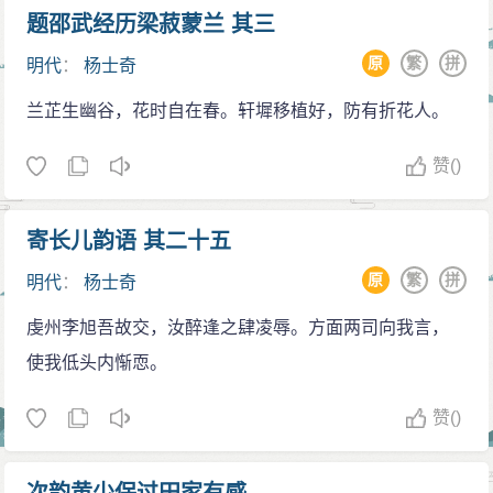
没有回答，于是问杨士奇。他对答道：“臣与蹇义都是侍
题邵武经历梁菽蒙兰 其三
奉东宫的，其他外人不敢对我俩谈论汉王的事情。但是
原
繁
拼
明代
：
杨士奇
皇帝两次派遣其就藩，都不肯赴任。现在知道陛下要迁
兰芷生幽谷，花时自在春。轩墀移植好，防有折花人。
都，马上就请留守南京。这些请陛下仔细考察他的本
意。”朱棣听闻后默然不语，之后起身还宫。过了几天之
赞
()
后，朱棣了解了所有事情，于是削汉王的两个护卫营，
并安置其到乐安。
寄长儿韵语 其二十五
永乐十五年，晋升他为翰林学士，兼任旧职。永乐
原
繁
拼
明代
：
杨士奇
十七年，改为左春坊大学士，兼任翰林学士。永乐十八
年，因为辅导太子有失职被连坐，下锦衣卫狱，十天后
虔州李旭吾故交，汝醉逢之肆凌辱。方面两司向我言，
即被释放。
使我低头内惭恧。
仁宣之治
赞
()
明仁宗即位后，升杨士奇为礼部侍郎兼华盖殿大学
士。当时明仁宗在内阁时，蹇义、夏原吉奏事未退，老