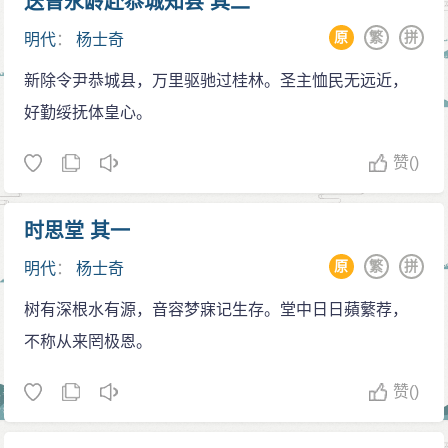
送曾永龄赴恭城知县 其二
是否有我的名字也未知。况且赠礼都是小东西，应当没
原
繁
拼
明代
：
杨士奇
有其他意思。”明成祖于是命令烧毁了那份名单。
身处宫斗
新除令尹恭城县，万里驱驰过桂林。圣主恤民无远近，
永乐六年，明成祖北巡，命杨士奇与蹇义、黄淮一
好勤绥抚体皇心。
同留守辅佐太子监国。太子朱高炽喜欢文学，赞赏王汝
赞
()
玉，让他以诗法进讲。杨士奇则称：“陛下应当留意学习
《六经》，空暇时候则阅读两汉时期的诏令。诗歌乃雕
时思堂 其一
虫小技，不足为学。”太子表示赞同。当初朱棣起兵时
候，汉王朱高煦力战有功。朱棣许诺成功后立其为太
原
繁
拼
明代
：
杨士奇
子。靖难之役结束后，却未曾立他，朱高煦于是很怨
树有深根水有源，音容梦寐记生存。堂中日日蘋蘩荐，
恨。朱棣又怜悯年幼的赵王朱高燧，并异常宠爱他。于
不称从来罔极恩。
是汉王、赵王联合离间太子，朱棣颇为心痛。永乐九
赞
()
年，明成祖回到南京，召问杨士奇太子监国的情况。他
称太子孝敬，并说：“太子天资高，有过错必知，然后必