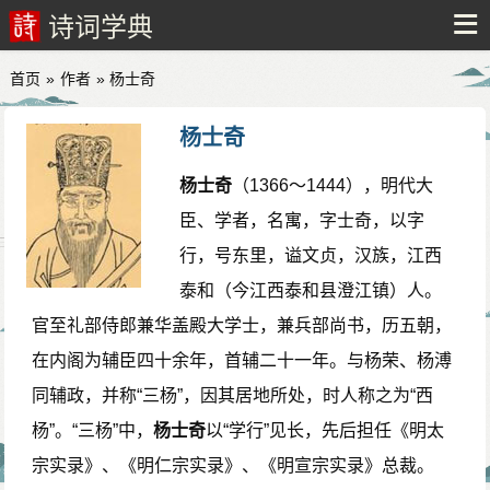
诗词学典
首页
»
作者
» 杨士奇
杨士奇
杨士奇
（1366～1444），明代大
臣、学者，名寓，字士奇，以字
行，号东里，谥文贞，汉族，江西
泰和（今江西泰和县澄江镇）人。
官至礼部侍郎兼华盖殿大学士，兼兵部尚书，历五朝，
在内阁为辅臣四十余年，首辅二十一年。与杨荣、杨溥
同辅政，并称“三杨”，因其居地所处，时人称之为“西
杨”。“三杨”中，
杨士奇
以“学行”见长，先后担任《明太
宗实录》、《明仁宗实录》、《明宣宗实录》总裁。