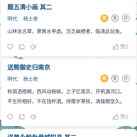
书张紞看到杨士奇的答卷后说：“这不是一个编经人的言
题五清小画 其二
论。”于是奏请为第一名。该授吴王府副审理，仍然供其
原
繁
拼
明代
：
杨士奇
编纂馆职位。
山林含古翠，萧爽水亭虚。岂乏幽栖者，临清此玩鱼。
明成祖即位后，改杨士奇为翰林院编修。不久，进
入内阁，参与负责机务。数月后，晋升为侍讲。
赞
()
永乐二年，选拔宫僚，杨士奇为左中允，三年后再
升为左谕德。杨士奇为官非常谨慎，回家时从不言公
送熊御史归南京
事，即使是至亲都不得听闻。他在明成祖前，举止恭
原
繁
拼
明代
：
杨士奇
慎，善于对答，谈事有灼见。他人有过失，杨士奇都为
之揜覆。当时广东布政使徐奇统领西南时，赠当地特产
秋雨洒梧桐，西风动杨柳。之子忆南京，开帆潞河口。
与内廷官员，有人得到馈赠名单呈上皇帝。明成祖看后
平生所相好，不在饯杯酒。持赠岁寒枝，清操期坚久。
其中无杨士奇名字，于是召见询问。他回答道：“徐奇当
赞
()
时奔赴广东的时候，群臣作诗文赠行，当时恰逢我得病
未有参与，所以唯独没有我的名字。如果我当时无病，