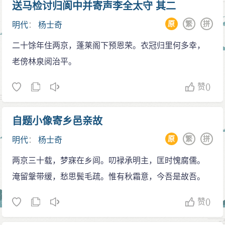
改。其存有爱人之心，绝对不会辜负陛下重托。”朱棣听
送马检讨归阆中并寄声李全太守 其二
后大悦。永乐十一年遇到日食，礼部尚书吕震请求不要
原
繁
拼
明代
：
杨士奇
罢免朝贺，礼部侍郎仪智则持相反观点。杨士奇则引用
二十馀年住两京，蓬莱阁下预恩荣。衣冠归里何多幸，
宋仁宗故事力劝，明成祖听后遂罢免。次年，朱棣北
老傍林泉阅治平。
征，杨士奇仍留任辅佐太子监国，当时朱高煦开始不断
谮言太子。当朱棣北征归还后，太子迎驾迟缓，朱棣气
赞
()
急下把大量东宫大臣黄淮等人下狱问罪。杨士奇之后赶
到，被宥免罪。之后召问太子这件事，杨士奇顿首道：
自题小像寄乡邑亲故
“太子仍然和以前一样孝敬。凡是这些迟迎的事情，都是
原
繁
拼
明代
：
杨士奇
臣等的罪过。”朱棣听后稍微平缓。而其他重臣仍然不断
两京三十载，梦寐在乡闾。叨䘵承明主，匡时愧腐儒。
上疏弹劾杨士奇不应当独宥，朱棣遂命其下锦衣卫诏
淹留鞶带缓，愁思鬓毛疏。惟有秋霜意，今吾是故吾。
狱，之后释放。
永乐十四年，朱棣返回京师，稍微听闻了汉王夺嫡
赞
()
的打算以及其他不轨行径，于是问蹇义这些事情。蹇义