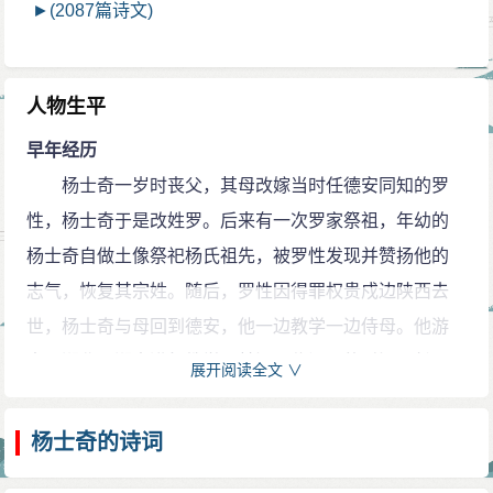
►(2087篇诗文)
人物生平
早年经历
杨士奇一岁时丧父，其母改嫁当时任德安同知的罗
性，杨士奇于是改姓罗。后来有一次罗家祭祖，年幼的
杨士奇自做土像祭祀杨氏祖先，被罗性发现并赞扬他的
志气，恢复其宗姓。随后，罗性因得罪权贵戍边陕西去
世，杨士奇与母回到德安，他一边教学一边侍母。他游
走于湖北、湖南进行教学，其间居住江夏的时间最长。
展开阅读全文 ∨
建文年间，明惠帝召集文臣修撰《明太祖实录》，
王叔英以史才推荐杨士奇。之后，他进入翰林，充当编
杨士奇的诗词
纂官。随后，吏部对进入史馆的文臣进行考试，吏部尚