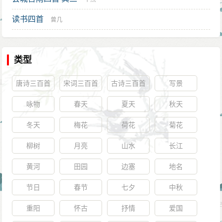
禄。
读书四首
明仁宗还在太子监国之时，即仇恨御史舒仲成，即
曾几
位后欲治其罪。杨士奇说：“陛下即位后，曾下诏忤旨的
人都得免罪。如果要治舒仲成的罪，则当时的诏书则无
类型
信，众多大臣会因此恐惧。皇上为何不能效仿汉景帝对
待卫绾呢？”仁宗于是打消此念头。当时有人称大理寺寺
唐诗三百首
宋词三百首
古诗三百首
写景
卿虞谦言事不密，明仁宗大怒降其一级。杨士奇为他鸣
咏物
春天
夏天
秋天
白，虞谦得以恢复原籍。之后大理寺少卿弋谦因言得
冬天
梅花
荷花
菊花
罪。杨士奇称：“弋谦是应诏而陈言。如果要加其罪行，
柳树
月亮
山水
长江
恐怕群臣自此都不再说话了。”明仁宗因此立升弋谦为副
都御史，且下敕引过自咎。
黄河
田园
边塞
地名
当时有大臣上书歌颂太平盛世，明仁宗把其示与各
节日
春节
七夕
中秋
位大臣，群臣皆以为然。唯独杨士奇称：“陛下虽然泽被
重阳
怀古
抒情
爱国
天下，但是靖难所牵连的流徙尚未归乡，战争所导致的