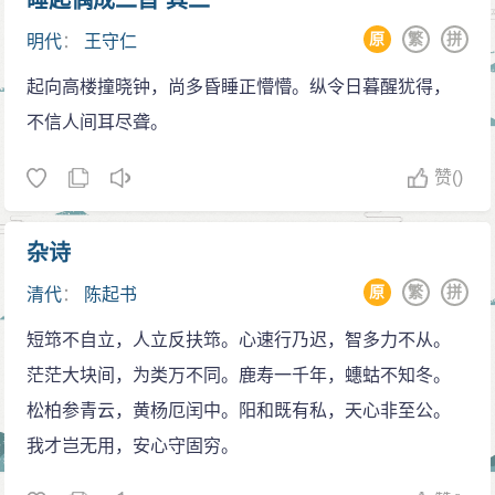
睡起偶成二首 其二
原
繁
拼
明代
：
王守仁
起向高楼撞晓钟，尚多昏睡正懵懵。纵令日暮醒犹得，
不信人间耳尽聋。
赞
()
杂诗
原
繁
拼
清代
：
陈起书
短筇不自立，人立反扶筇。心速行乃迟，智多力不从。
茫茫大块间，为类万不同。鹿寿一千年，蟪蛄不知冬。
松柏参青云，黄杨厄闰中。阳和既有私，天心非至公。
我才岂无用，安心守固穷。