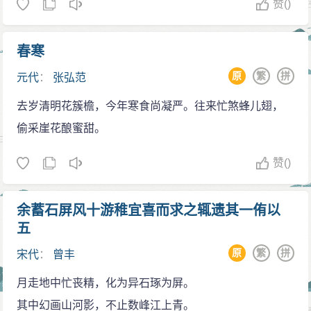
赞
()
春寒
原
繁
拼
元代
：
张弘范
去岁清明花簇檐，今年寒食尚凝严。往来忙煞蜂儿翅，
偷采崖花酿蜜甜。
赞
()
余蓄石屏风十游稚宜喜而求之辄遗其一侑以
五
原
繁
拼
宋代
：
曾丰
月走地中忙丧精，化为异石琢为屏。
其中幻画山河影，不止数峰江上青。