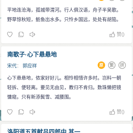
平地连沧海，孤城带渭河。行人俱汉语，舟子半吴歌。
野草惊秋短，鲂鱼出水多。只怜乡国远，处处有胡笳。
赞
()
南歌子·心下悬悬地
原
繁
拼
宋代
：
郭应祥
心下悬悬地，侬家好好儿。相怜相惜许多时。岂料一朝
轻拆、便轻离。要见无由见，教归不肯归。数珠懒把镜
慵窥。只有新添鬓雪、减腰围。
赞
()
洛阳道五首献吕四郎中 其一