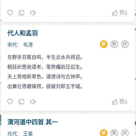
赞
()
代人和孟羽
原
繁
拼
宋代
：
毛滂
东野多穷辄自鸣，半生云水共将迎。
朝廷织悉收遗老，笔势巉岩压后生。
天上恩袍新草色，道傍诗句古钟声。
出秦壮思磨锋锷，欲破刘郎五字城。
赞
()
渭河道中四首 其一
原
繁
拼
元代
：
王冕