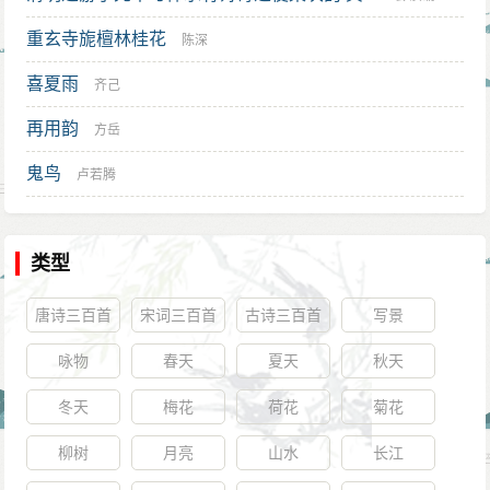
重玄寺旎檀林桂花
陈深
喜夏雨
齐己
再用韵
方岳
鬼鸟
卢若腾
类型
唐诗三百首
宋词三百首
古诗三百首
写景
咏物
春天
夏天
秋天
冬天
梅花
荷花
菊花
柳树
月亮
山水
长江