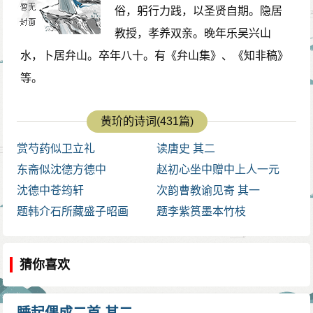
俗，躬行力践，以圣贤自期。隐居
教授，孝养双亲。晚年乐吴兴山
水，卜居弁山。卒年八十。有《弁山集》、《知非稿》
等。
黄玠的诗词(431篇)
赏芍药似卫立礼
读唐史 其二
东斋似沈德方德中
赵初心坐中赠中上人一元
沈德中苍筠轩
次韵曹教谕见寄 其一
题韩介石所藏盛子昭画
题李紫筼墨本竹枝
猜你喜欢