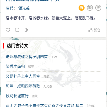
原
繁
拼
唐代
：
储光羲
洛水春冰开，洛城春水绿。朝看大道上，落花乱马足。
赞
()
热门古诗文
送郑邛叔珪之博罗尉四首
王迈
梁秀才南归
释英
又题牡丹上主人司空
孙鲂
和坤一咸和四年砖歌
万光泰
饮马长城窟行
萧统
清明之游子先不与仲求有诗寄之使某次韵 其二
彭汝砺