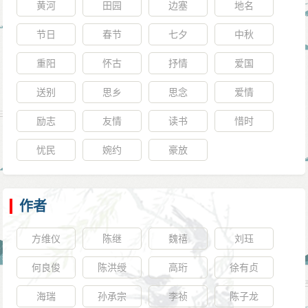
黄河
田园
边塞
地名
节日
春节
七夕
中秋
重阳
怀古
抒情
爱国
送别
思乡
思念
爱情
励志
友情
读书
惜时
忧民
婉约
豪放
作者
方维仪
陈继
魏禧
刘珏
何良俊
陈洪绶
高珩
徐有贞
海瑞
孙承宗
李祯
陈子龙