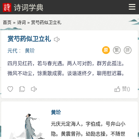
诗词学典
首页
»
诗词
» 赏芍药似卫立礼
赏芍药似卫立礼
原
繁
拼
元代
：
黄玠
四月见红药，若与春光遇。两人可对酌，群芳此孤注。
微风不动尘，馀熏散成雾。谈谐遂终夕，聊用慰迟暮。
赞
()
黄玠
元庆元定海人，字伯成，号弁山小
隐。黄震曾孙。幼励志操，不随世