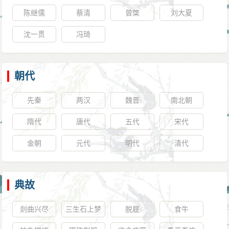
陈继儒
蔡清
曾棨
刘大夏
沈一贯
冯琦
朝代
先秦
两汉
魏晋
南北朝
隋代
唐代
五代
宋代
金朝
元代
明代
清代
典故
剡曲兴尽
三生石上梦
脱屣
食牛