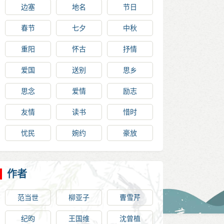
边塞
地名
节日
春节
七夕
中秋
重阳
怀古
抒情
爱国
送别
思乡
思念
爱情
励志
友情
读书
惜时
忧民
婉约
豪放
作者
范当世
柳亚子
曹雪芹
纪昀
王国维
沈曾植