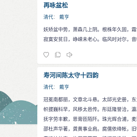
再咏盆松
清代
：
戴亨
妖矫盆中势，萧森几上阴。根株年久固，霜
寂寞安贫日，峥嵘未老心。临风时对尔，音
寿河间陈太守十四韵
清代
：
戴亨
冠冕南都丽，文章北斗悬。太邱光史册，东
帜拔巍科早，风移太邑传。彤廷隆誉洽，瀛
抚字劳丰歉，恩膏匝陌阡。珠光辉合浦，麦
邵杜声华著，龚黄事业肩。腐儒依绛帐，旧