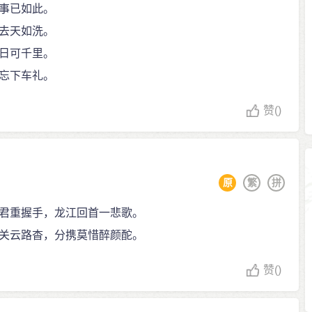
事已如此。
去天如洗。
日可千里。
忘下车礼。
赞
()
原
繁
拼
君重握手，龙江回首一悲歌。
关云路杳，分携莫惜醉颜酡。
赞
()