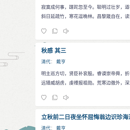
寂寞成何事，蹉跎忽至今。聪明过壮岁，道
斜日延疏竹，寒花逗晚林。昌黎箴自在，读
秋感 其三
清代
：
戴亨
明主巡方切，贤臣补衮殷。睿谟崇帝舜，折
远猎威胡虏，虔禋报祖勋。荒寒边徼外，深
立秋前二日夜坐怀屈悔翁边识珍海
清代
：
戴亨