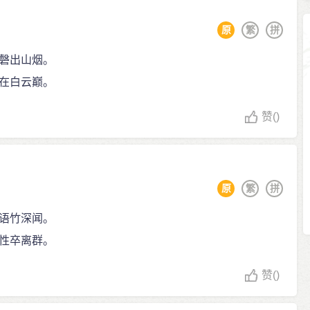
原
繁
拼
磬出山烟。
在白云巅。
赞
()
原
繁
拼
语竹深闻。
性卒离群。
赞
()