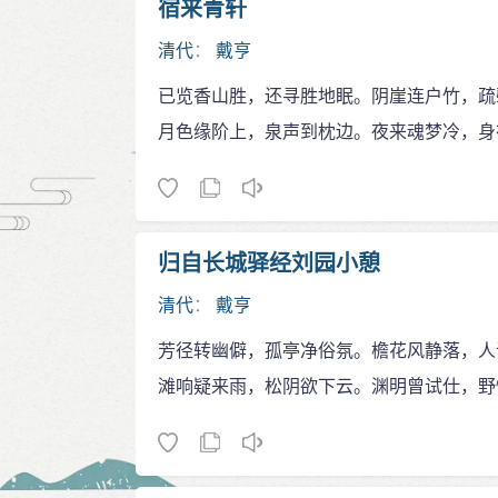
宿来青轩
清代
：
戴亨
已览香山胜，还寻胜地眠。阴崖连户竹，疏
月色缘阶上，泉声到枕边。夜来魂梦冷，身
归自长城驿经刘园小憩
清代
：
戴亨
芳径转幽僻，孤亭净俗氛。檐花风静落，人
滩响疑来雨，松阴欲下云。渊明曾试仕，野