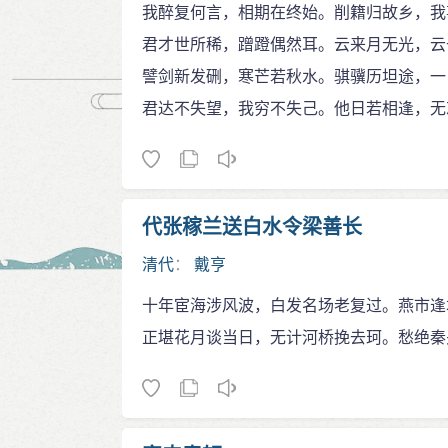
我醉复何言，相期在终始。削籍归故乡，我
君才世所稀，蹭蹬偶然耳。云来月无光，云
譬剑新发硎，寒芒若秋水。骐骥历坦途，一
君达不失望，我穷不失己。他日若相逢，无
代张稼兰送白水令梁善长
清代
：
戴亨
十年宦海涉风波，白发名场老复过。燕市逢
正堪花月谈当日，无计河桥挽去珂。愁绝秦