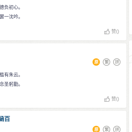
德负初心。
罢一沈吟。
赞
()
原
繁
拼
槛有朱云。
念圣躬勤。
赞
()
涵百
原
繁
拼