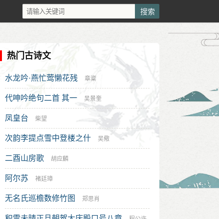
热门古诗文
水龙吟·燕忙莺懒花残
章楶
代呻吟绝句二首 其一
吴景奎
凤皇台
柴望
次韵李提点雪中登楼之什
吴儆
二酉山房歌
胡应麟
阿尔苏
褚廷璋
无名氏巡檐数修竹图
郑思肖
积雪未晴正旦朝贺大庆殿口号八章