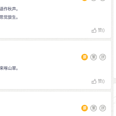
语作秋声。
思觉旋生。
赞
()
原
繁
拼
来啄山翠。
赞
()
原
繁
拼