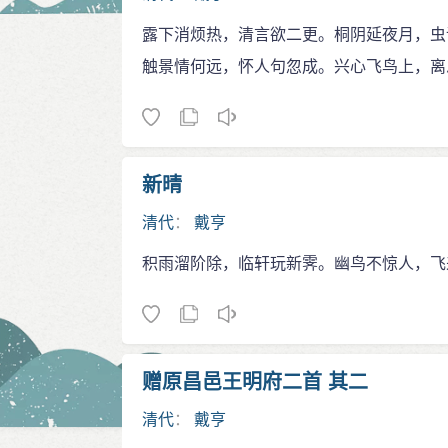
露下消烦热，清言欲二更。桐阴延夜月，虫
触景情何远，怀人句忽成。兴心飞鸟上，离
新晴
清代
：
戴亨
积雨溜阶除，临轩玩新霁。幽鸟不惊人，飞
赠原昌邑王明府二首 其二
清代
：
戴亨