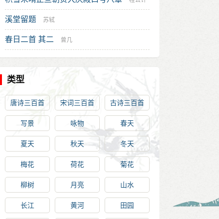
程公许
溪堂留题
苏轼
春日二首 其二
曾几
类型
唐诗三百首
宋词三百首
古诗三百首
写景
咏物
春天
夏天
秋天
冬天
梅花
荷花
菊花
柳树
月亮
山水
长江
黄河
田园