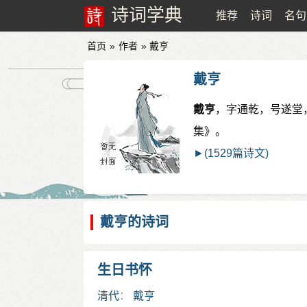
诗词学典
推荐
诗词
名句
首页
»
作者
» 戴亨
戴亨
戴亨
，字通乾，号遂堂
集》。
►(1529篇诗文)
戴亨的诗词
生日书怀
清代
：
戴亨