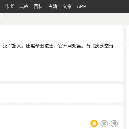
作者
典故
百科
古籍
文章
APP
，汉军旗人。康熙辛丑进士，官齐河知县。有《庆芝堂诗
原
繁
拼