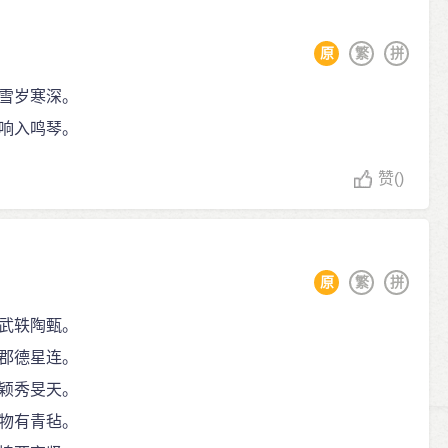
原
繁
拼
雪岁寒深。
响入鸣琴。
赞
()
原
繁
拼
武轶陶甄。
郡德星连。
颖秀旻天。
物有青毡。