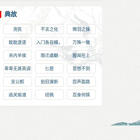
典故
尧民
不言之化
徵羽之操
耽耽逐逐
入门各自媚，
万殊一辙
谁肯相为言
关内羊侯
南迁虞翻
腥闻在上
卑卑无甚高调
匕鬯
意想不到
支公鹤
刬旧谋新
怨声盈路
函关偷渡
纫佩
百身何赎