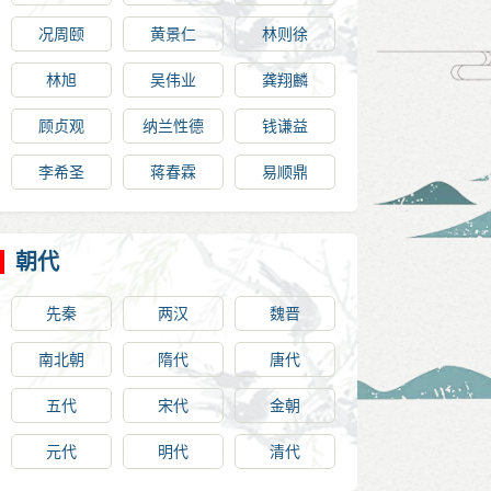
况周颐
黄景仁
林则徐
林旭
吴伟业
龚翔麟
顾贞观
纳兰性德
钱谦益
李希圣
蒋春霖
易顺鼎
朝代
先秦
两汉
魏晋
南北朝
隋代
唐代
五代
宋代
金朝
元代
明代
清代