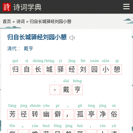
诗词学典
首页
»
诗词
» 归自长城驿经刘园小憩
归自长城驿经刘园小憩
清代
：
戴亨
guī
zì
zhǎng
chéng
yì
jīng
liú
yuán
xiǎo
qì
归
自
长
城
驿
经
刘
园
小
憩
-
dài
hēng
-
戴
亨
fāng
jìng
zhuǎn
yōu
pì
，
gū
tíng
jìng
sú
芳
径
转
幽
僻
，
孤
亭
净
俗
fēn
。
yán
huā
fēng
jìng
luò
，
rén
yǔ