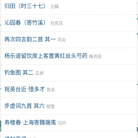
归田（时三十七）
元稹
沁园春（寄竹溪）
刘克庄
再次四言韵二首 其一
洪炎
杨乐道留饮席上客置黄红丝头芍药
梅尧臣
钓鱼图 其二
庄昶
祝英台近·惜多才
佚名
步虚词九首 其六
胡奎
寿楼春·上海寄魏端夷
冯幵