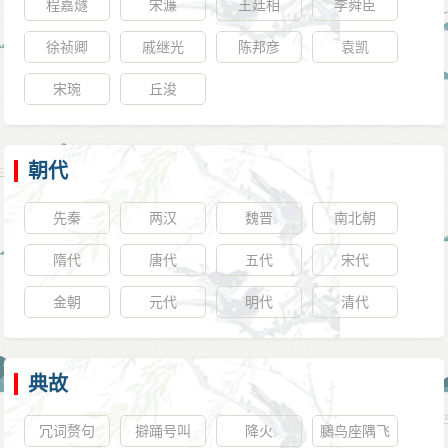
程嘉燧
宋濂
王廷相
李舜臣
徐祯卿
戚继光
陈邦彦
袁凯
宋琬
丘浚
朝代
先秦
两汉
魏晋
南北朝
隋代
唐代
五代
宋代
金朝
元代
明代
清代
典故
冗词赘句
擗踊号叫
降火
鵩鸟座隅飞