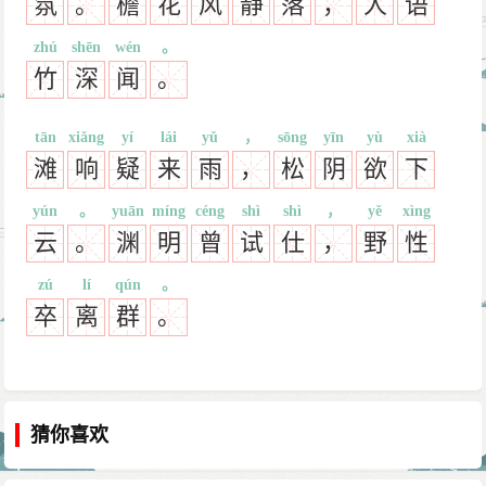
氛
。
檐
花
风
静
落
，
人
语
zhú
shēn
wén
。
竹
深
闻
。
tān
xiǎng
yí
lái
yǔ
，
sōng
yīn
yù
xià
滩
响
疑
来
雨
，
松
阴
欲
下
yún
。
yuān
míng
céng
shì
shì
，
yě
xìng
云
。
渊
明
曾
试
仕
，
野
性
zú
lí
qún
。
卒
离
群
。
猜你喜欢