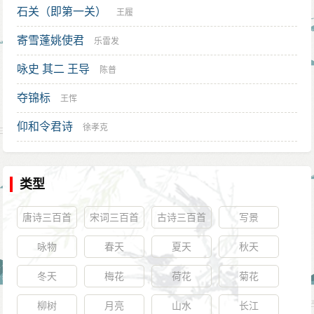
石关（即第一关）
王履
寄雪蓬姚使君
乐雷发
咏史 其二 王导
陈普
夺锦标
王恽
仰和令君诗
徐孝克
类型
唐诗三百首
宋词三百首
古诗三百首
写景
咏物
春天
夏天
秋天
冬天
梅花
荷花
菊花
柳树
月亮
山水
长江