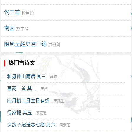
偈三首
释自贤
南园
郑学醇
阻风呈赵史君三绝
洪咨夔
热门古诗文
和毋仲山雨后 其三
苏过
喜雨二首 其二
王鏊
四月初二日生日有感
王润生
得家报 其五
袁宏道
次韵子绍送春七绝 其六
周紫芝