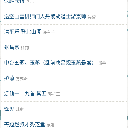
送赵彦修
李吕
送空山雷讲师门人丹陵胡道士游京师
吴澄
清平乐 登北山阁
许有壬
张昌宗
徐钧
中台五题。玉蕊（乱前唐昌观玉蕊最盛）
郑谷
护菊
方式济
游仙一十九首 其五
郭祥正
烽火
韩愈
寄题赵叔才秀芝堂
范浚