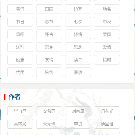
黄河
田园
边塞
地名
节日
春节
七夕
中秋
重阳
怀古
抒情
爱国
送别
思乡
思念
爱情
励志
友情
读书
惜时
忧民
婉约
豪放
作者
毕自严
安希范
刘宗周
归有光
高攀龙
朱元璋
李贽
汤显祖