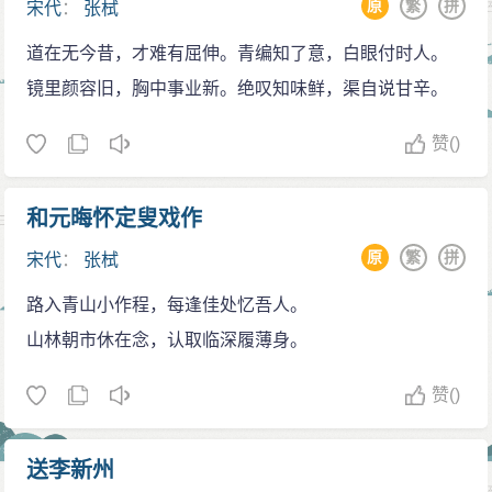
原
繁
拼
宋代
：
张栻
谦），新安朱元晦（朱熹）及荆州（张栻）鼎立，为一
代学者宗师。”（《陈亮集》卷21）。全祖望则云：“宣公
道在无今昔，才难有屈伸。青编知了意，白眼付时人。
身后，湖湘弟子有从止斋、岷隐游者，如彭忠肃公之节
镜里颜容旧，胸中事业新。绝叹知味鲜，渠自说甘辛。
概，二游、文清、庄简公之德器，以至胡盘谷辈，岳麓
赞
()
之巨子也。再传而得漫塘（刘宰）、实斋（王遂），谁
谓张氏之学弱于朱子乎！”（《湘学略·岳麓学略第
和元晦怀定叟戏作
五》）。朱熹尝言：“己之学乃铢积寸累而成，如敬夫，
则于大本卓然先有见者也。”（《宋史·道学第三》）。
原
繁
拼
宋代
：
张栻
路入青山小作程，每逢佳处忆吾人。
山林朝市休在念，认取临深履薄身。
赞
()
送李新州