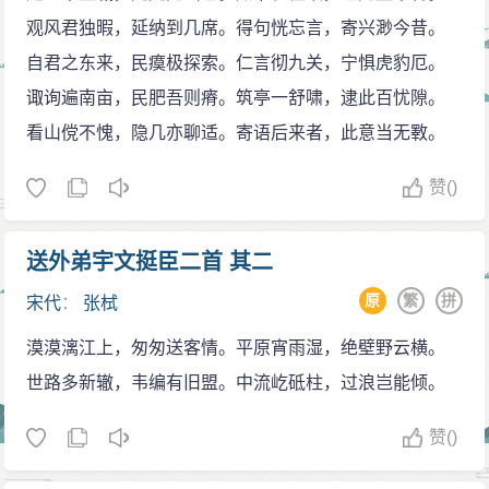
观风君独暇，延纳到几席。得句恍忘言，寄兴渺今昔。
自君之东来，民瘼极探索。仁言彻九关，宁惧虎豹厄。
诹询遍南亩，民肥吾则瘠。筑亭一舒啸，逮此百忧隙。
看山傥不愧，隐几亦聊适。寄语后来者，此意当无斁。
赞
()
送外弟宇文挺臣二首 其二
原
繁
拼
宋代
：
张栻
漠漠漓江上，匆匆送客情。平原宵雨湿，绝壁野云横。
世路多新辙，韦编有旧盟。中流屹砥柱，过浪岂能倾。
赞
()