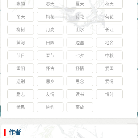
咏物
春天
夏天
秋天
冬天
梅花
荷花
菊花
柳树
月亮
山水
长江
黄河
田园
边塞
地名
节日
春节
七夕
中秋
重阳
怀古
抒情
爱国
送别
思乡
思念
爱情
励志
友情
读书
惜时
忧民
婉约
豪放
作者