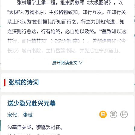
张栻理学上承二程，推崇周敦颐《太极图说》，以
“太极”为万物本原，主张格物致知，知行互发。在知行关
系上他认为“始则据其所知而行之，行之力则知愈进，知
之深则行愈达，行有始终，必自始以及终。”“盖致知以达
其行，而行精其知”（《论语解·序》）。曾创建善化（今
长沙）城南书院，主持岳麓书院，并先后在宁乡道山、
衡山南轩、湘潭碧泉等书院聚徒讲学，声名极一时之
展开阅读全文 ∨
盛。其弟子胡大时、彭龟年、吴猎、游九功、游九言，
皆为湖湘学派之巨子。政治上誓不与秦桧为伍，力主抗
张栻的诗词
金，学术上虽承二程，但有别于程朱而又异于陆学。
朱熹称其“学之所就，足以名于一世”，并述他受其深
送少隐兄赴兴元幕
刻影响说：“余窃自悼其不敏，若穷人之无归。闻张钦夫
原
繁
拼
宋代
：
张栻
（即张栻）得衡山胡氏学，则往而从问焉。钦夫告予以
边塞连关陇，貔貅罢战征。
闻，余亦未之省也，退而沉思，殆忘寝食”。《宋元学