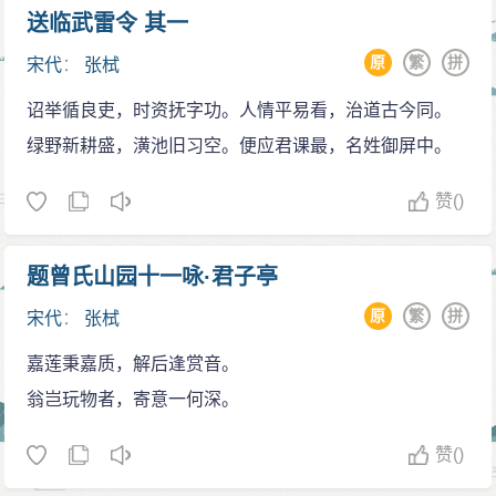
送临武雷令 其一
原
繁
拼
宋代
：
张栻
诏举循良吏，时资抚字功。人情平易看，治道古今同。
绿野新耕盛，潢池旧习空。便应君课最，名姓御屏中。
赞
()
题曾氏山园十一咏·君子亭
原
繁
拼
宋代
：
张栻
嘉莲秉嘉质，解后逢赏音。
翁岂玩物者，寄意一何深。
赞
()