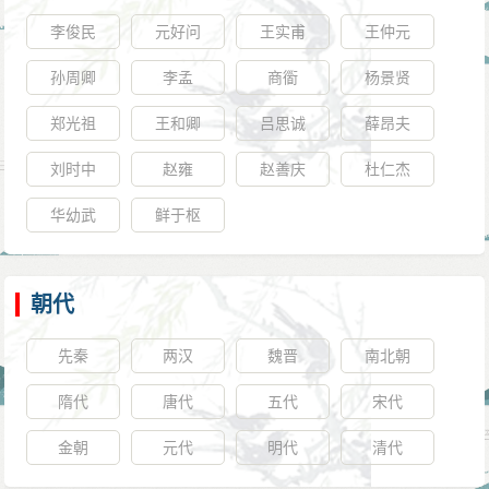
李俊民
元好问
王实甫
王仲元
孙周卿
李孟
商衟
杨景贤
郑光祖
王和卿
吕思诚
薛昂夫
刘时中
赵雍
赵善庆
杜仁杰
华幼武
鲜于枢
朝代
先秦
两汉
魏晋
南北朝
隋代
唐代
五代
宋代
金朝
元代
明代
清代