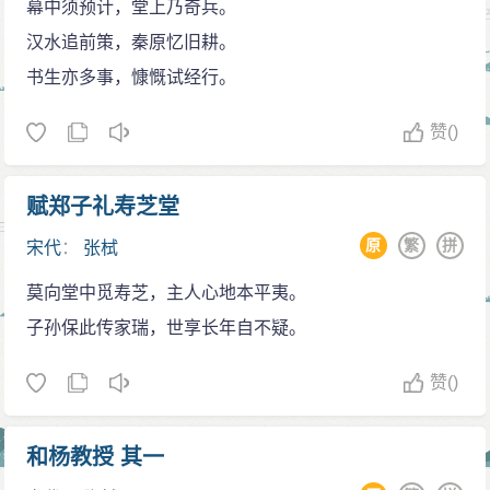
幕中须预计，堂上乃奇兵。
案》作者黄宗羲称理学中“湖湘学最盛”。教育方面写有大
汉水追前策，秦原忆旧耕。
量学记，提出办学的主张，说“岂特使子群居佚谈，但为
书生亦多事，慷慨试经行。
决科利禄计乎？岂特使子习为言语文辞之工而已乎？盖
欲成就人才以传 道而济斯民也”。评价张栻的思想:“见识
赞
()
高，践履又实。”(《宋元学案·南轩学案》）。反对学校成
为科举的附庸，主张以儒家的政治伦理去教育和培养修
赋郑子礼寿芝堂
齐治平的人才。在教育方法上亦提出“为之则有其序，教
原
繁
拼
宋代
：
张栻
之则有方。故先使之从事于小学，习乎六艺之节，讲乎
为弟子之礼，而躬乎洒扫应对进退之事，周旋乎俎豆羽
莫向堂中觅寿芝，主人心地本平夷。
仑之间，优游于弦歌诵读之际”。认为学习必须循序渐
子孙保此传家瑞，世享长年自不疑。
进，“使学者知夫儒学之真，求之有道，进之有序，以免
赞
()
于异端之归”。反对学习上的好高骛远，在学与思的问题
上，主张“学思并进”，在其主教岳麓书院期间，以此躬行
和杨教授 其一
实践，影响甚著。陈亮则曰：“乾道间东莱吕伯恭（吕祖