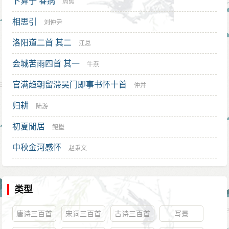
卜算子 春病
周蕉
相思引
刘仲尹
洛阳道二首 其二
江总
会城苦雨四首 其一
牛焘
官满趋朝留滞吴门即事书怀十首
仲并
归耕
陆游
初夏閒居
鲍壄
中秋金河感怀
赵秉文
类型
唐诗三百首
宋词三百首
古诗三百首
写景