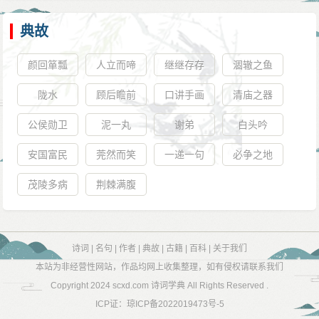
典故
颜回箪瓢
人立而啼
继继存存
涸辙之鱼
陇水
顾后瞻前
口讲手画
清庙之器
公侯勋卫
泥一丸
谢弟
白头吟
安国富民
莞然而笑
一递一句
必争之地
茂陵多病
荆棘满腹
诗词
|
名句
|
作者
|
典故
|
古籍
|
百科
|
关于我们
本站为非经营性网站，作品均网上收集整理，如有侵权请联系我们
Copyright 2024
scxd.com 诗词学典
All Rights Reserved .
ICP证：
琼ICP备2022019473号-5