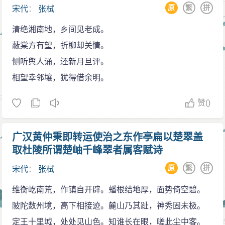
原
繁
拼
宋代
：
张栻
清绝湘南地，乡间见老成。
蔽棠方有望，折柳却关情。
侧听舆人诵，还新月旦评。
相望幸邻壤，犹得借余明。
赞
()
广汉黄仲秉即转运使治之东作亭扁以楚翠盖
取杜陵所谓楚岫千峰翠者属客赋诗
原
繁
拼
宋代
：
张栻
维衡屹南荒，作镇自开辟。蟠根结地厚，面势倚空碧。
陂陀数州境，高下相接迹。麓山乃其趾，神秀固未极。
定王十里城，处处见山色。知谁长在眼，嗟此尘中客。