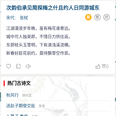
次韵伯承见简探梅之什且约人日同游城东
原
繁
拼
宋代
：
张栻
江湖漫浪岁年晚，虽有梅花谁寄远。
城中可人独吴郎，不惜日力供往返。
东郭枝头玉雪明，下有清浅溪流横。
新春好趁花前约，莫待飘零空作恶。
赞
()
热门古诗文
秋风行
顾炎武
送赵子期使交趾
陈旅