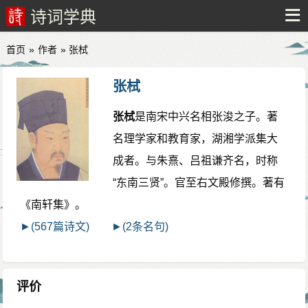
诗词学典
首页
»
作者
» 张栻
张栻
张栻
是南宋中兴名相张浚之子。著
名理学家和教育家，湖湘学派集大
成者。与朱熹、吕祖谦齐名，时称
“东南三贤”。官至右文殿修撰。著有
《南轩集》。
►(567篇诗文)
►(2条名句)
评价