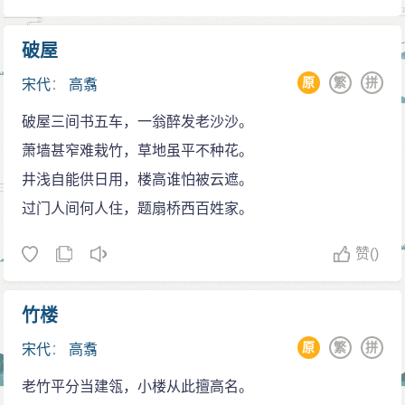
小集》，有《南宋群贤小集》本，《信天巢遗稿》，
《四库全书》中收录他的《菊涧集》1卷。
破屋
原
繁
拼
宋代
：
高翥
破屋三间书五车，一翁醉发老沙沙。
萧墙甚窄难栽竹，草地虽平不种花。
井浅自能供日用，楼高谁怕被云遮。
过门人间何人住，题扇桥西百姓家。
赞
()
竹楼
原
繁
拼
宋代
：
高翥
老竹平分当建瓴，小楼从此擅高名。