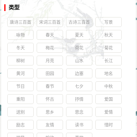
类型
唐诗三百首
宋词三百首
古诗三百首
写景
咏物
春天
夏天
秋天
冬天
梅花
荷花
菊花
柳树
月亮
山水
长江
黄河
田园
边塞
地名
节日
春节
七夕
中秋
重阳
怀古
抒情
爱国
送别
思乡
思念
爱情
励志
友情
读书
惜时