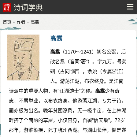
诗词学典
首页
»
作者
» 高翥
高翥
高翥
（1170～1241）初名公弼，后
改名翥（音同“著”）。字九万，号菊
磵（古同“涧”），余姚（今属浙江）
人。游荡江湖，布衣终身。是江南
诗派中的重要人物，有“江湖游士”之称。
高翥
少有奇
志，不屑举业，以布衣终身。他游荡江湖，专力于诗，
画亦极为出名。晚年贫困潦倒，无一椽半亩，在上林湖
畔搭了个简陋的草屋，小仅容身，自署“信天巢”。72岁
那年，游淮染疾，死于杭州西湖。与湖山长伴，倒是遂