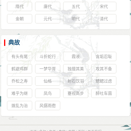
隋代
唐代
五代
宋代
金朝
元代
明代
清代
典故
有头有尾
斗折蛇行
霞液
含垢忍耻
鹤避鸡群
一梦华胥
独擅其美
攻其不备
乔松之寿
仙格
射石饮羽
鳃鳃过虑
难乎为继
凤鸟
蹇视高步
醉吐车茵
拨乱为治
风僝雨僽