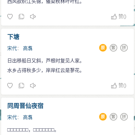
西风欲织江头锦，催染秋林叶叶红。
赞
()
下塘
原
繁
拼
宋代
：
高翥
日出移船日又斜，芦根时复见人家。
水乡占得秋多少，岸岸红云是蓼花。
赞
()
同周晋仙夜宿
原
繁
拼
宋代
：
高翥
□□□□□□□，□□□□□□□。