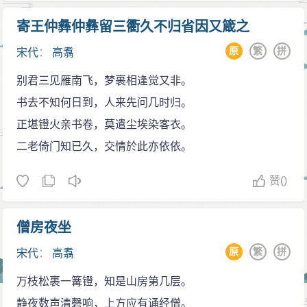
寄王仲彝仲彝留三衢久不归省因又箴之
原
繁
拼
宋代
：
高翥
别君三见雁南飞，梦裹相逢觉又非。
书去不知何日到，人来先问几时归。
正堪镫火亲书卷，莫遣尘埃染客衣。
二老倚门知已久，交情於此亦依依。
赞
()
僧房夜坐
原
繁
拼
宋代
：
高翥
万枝松裹一篝镫，知是山房第几层。
静夜数声清磬响，上方应有诵经僧。