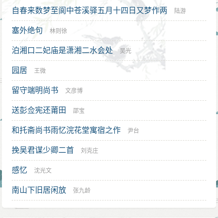
自春来数梦至阆中苍溪驿五月十四日又梦作两
陆游
塞外绝句
林则徐
泊湘口二妃庙是潇湘二水会处
吴光
园居
王微
留守端明尚书
文彦博
送彭佥宪还莆田
邵宝
和托斋尚书雨忆浣花堂寓宿之作
尹台
挽吴君谋少卿二首
刘克庄
感忆
沈光文
南山下旧居闲放
张九龄