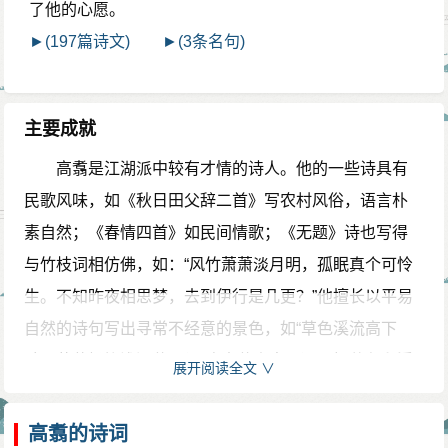
了他的心愿。
►(197篇诗文)
►(3条名句)
主要成就
高翥是江湖派中较有才情的诗人。他的一些诗具有
民歌风味，如《秋日田父辞二首》写农村风俗，语言朴
素自然；《春情四首》如民间情歌；《无题》诗也写得
与竹枝词相仿佛，如：“风竹萧萧淡月明，孤眠真个可怜
生。不知昨夜相思梦，去到伊行是几更？”他擅长以平易
自然的诗句写出寻常不经意的景色，如“草色溪流高下
碧，菜花杨柳浅深黄”（《晓出黄山寺》），把草色和溪
展开阅读全文 ∨
流、菜花和杨柳这些常见的景物写得相映成趣。《多景
楼》以深秋晚景衬托故国之思，笔致雅淡。所著《菊磵
高翥的诗词