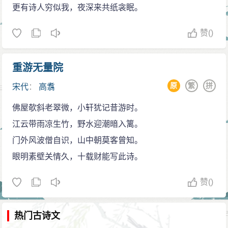
更有诗人穷似我，夜深来共纸衾眠。
赞
()
重游无量院
原
繁
拼
宋代
：
高翥
佛屋欹斜老翠微，小轩犹记昔游时。
江云带雨凉生竹，野水迎潮暗入篱。
门外风波僧自识，山中朝莫客曾知。
眼明素壁关情久，十载财能写此诗。
赞
()
热门古诗文