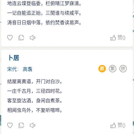
地连云堞登临委，栏俯晴江梦寐清。
一记自能追正始，三閒谁与续咸平。
涛音日日烟中落，依约焚香读易声。
赞
()
卜居
原
繁
拼
宋代
：
高翥
结屋离黄道，开门对白沙。
一庄千古月，三径四时花。
客至旋沽酒，身闲自煮茶。
相闻虫鸟外，不复听喧哗。
赞
()