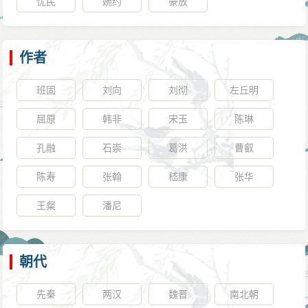
忧民
婉约
豪放
作者
班固
刘向
刘彻
左丘明
屈原
韩非
宋玉
陈琳
孔融
石崇
葛洪
曹叡
陈寿
张翰
嵇康
张华
王粲
潘尼
朝代
先秦
两汉
魏晋
南北朝