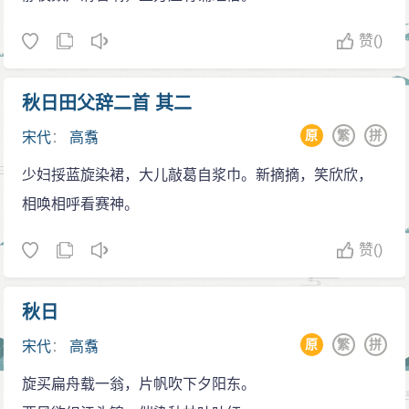
赞
()
秋日田父辞二首 其二
原
繁
拼
宋代
：
高翥
少妇挼蓝旋染裙，大儿敲葛自浆巾。新摘摘，笑欣欣，
相唤相呼看赛神。
赞
()
秋日
原
繁
拼
宋代
：
高翥
旋买扁舟载一翁，片帆吹下夕阳东。