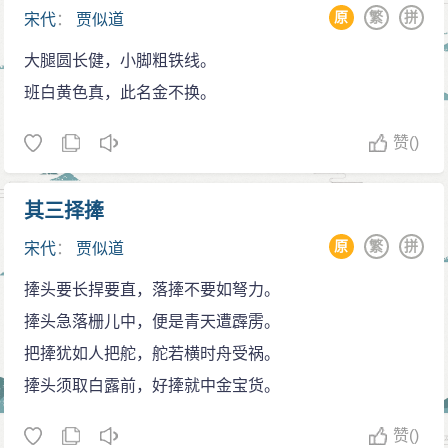
原
繁
拼
宋代
：
贾似道
在议和后，贾似道与其他将领会师，并趁蒙军撤退
时进攻，杀伤了仅仅一百七十多的外敌。一百七十多的
大腿圆长健，小脚粗铁线。
数目对兵源充足的蒙军简直是微不足道，可是，贾似道
班白黄色真，此名金不换。
却视之为“空前绝后”的战功，夸大自己的战功，连奉“捷
赞
()
报”，却不报蒙军撤退的真正原因，向理宗报道：“诸路大
捷，鄂围始解，汇汉肃清。宗社危而复安，实万世无疆
其三择撁
之福。”
理宗被大臣蒙蔽后，欢天喜地，赐贾似道卫国公与
原
繁
拼
宋代
：
贾似道
少师，更大力赞扬贾似道，令朝中的文武百官恭迎贾似
撁头要长捍要直，落撁不要如弩力。
道“凯旋”。之后理宗罢免丞相丁大全，从而使贾似道得以
撁头急落栅儿中，便是青天遭霹雳。
专权。贾似道得势后，立即作威作福，向理宗谗谮在军
把撁犹如人把舵，舵若横时舟受祸。
营中对他“无礼”的曹士雄与向士璧，称其曾在军中贪污及
撁头须取白露前，好撁就中金宝货。
盗取官钱，结果两人被流放外。另一位将领高达曾在军
赞
()
中讽刺贾似道，于是贾似道在理宗面前说高达的不是，