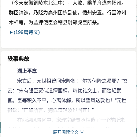
（今天安徽铜陵东北江中），大败，乘单舟逃奔扬州。
群臣请诛，乃贬为高州团练副使，循州安置。行至漳州
木棉庵，为监押使臣会稽县尉郑虎臣所杀。
►(199篇诗文)
轶事典故
湖上平章
宋亡后，元世祖曾问宋降将：“尔等何降之易耶？”答
云：“宋有强臣贾似道擅国柄，每优礼文士，而独轻武
官。臣等积久不平，心离体解，所以望风送款也！”元世
祖说：“正如所言，则似道轻汝也固宜！”
在西湖风景区中，宋理宗给贾丞相造了一个前所未
有的庄园，奇花异草、穷极奢华、占尽胜景、然而取名
展开阅读全文 ∨