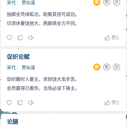
原
繁
拼
宋代
：
贾似道
蒙古入侵
独脚全凭绰菆功，助幫其拐可成功。
公元1233年，即为宋理宗绍定五年，蒙古向南宋政
切须休要饶他大，两腿俱全力不同。
府提倡“联蒙灭金”的条文，与蒙古结成盟友。后来于端平
元年（1234年），宋蒙联军成功灭金，但蒙古却违背之
赞
()
前定下来的条文，把宋应得的土地削减，宋出兵强行要
回土地，但无济于事，惨败而归，更被蒙古于1258年以
促织论赋
“违约”名义入侵。
原
繁
拼
宋代
：
贾似道
南宋惨败后，理宗令右丞相贾似道领兵出战，驰援
鄂州，贾似道根本没有什么军事上的认识，于是在出征
促织鬭时人要主，贪财饶大虫辛苦。
后与蒙军议和，并向蒙军游说朝廷会向蒙古进贡，第一
总然赢得已着伤，当场必误下锋主。
次议和，蒙军并不愿意。及后，蒙古大汗蒙哥在钓鱼城
赞
()
一战中死于城下，贾似道得知忽必烈会回国夺回汗位，
便看准机会，与忽必烈签订和约，表示愿意称臣、岁奉
论腿
二十万两银、绢二十万匹。