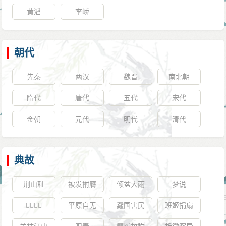
黄滔
李峤
朝代
先秦
两汉
魏晋
南北朝
隋代
唐代
五代
宋代
金朝
元代
明代
清代
典故
荆山耻
被发拊膺
倾盆大雨
梦说
𧮪言𧮪语
平原自无
蠢国害民
班姬捐扇