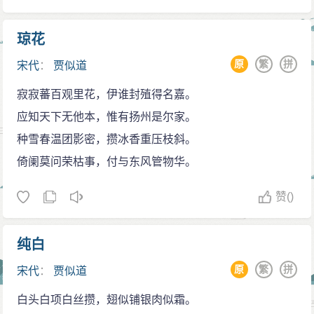
希望可以除去高达，幸而理宗还有点智慧，没有杀死高
达。
琼花
贾似道与同党编辑《福华编》，用以“歌颂”他于抗蒙
原
繁
拼
宋代
：
贾似道
军时的“英勇事迹”。及后，宋度宗（1264年—1274年在
寂寂蕃百观里花，伊谁封殖得名嘉。
位）登基后五年，贾似道为了测试自己在朝中的地位，
应知天下无他本，惟有扬州是尔家。
便在度宗面前说自己年事已高，需返乡受福，度宗为了
种雪春温团影密，攒冰香重压枝斜。
不要失去该“军事奇才”，便下旨准许贾似道可六日才上朝
倚阑莫问荣枯事，付与东风管物华。
一次，也不用如百官般的行礼，到后来更是十天上朝一
次，贾似道已证明了自己在朝中的地位几乎与皇帝相
赞
()
似。另一种说法认为不必上早朝是南宋“权相现象”，是每
任丞相皆有的礼遇。
纯白
襄阳之围
原
繁
拼
宋代
：
贾似道
在1267年—1273年，襄阳被元军围攻之时，边关的
白头白项白丝攒，翅似铺银肉似霜。
文书接二连三地传来，贾似道玩乐为首、国事其次之，