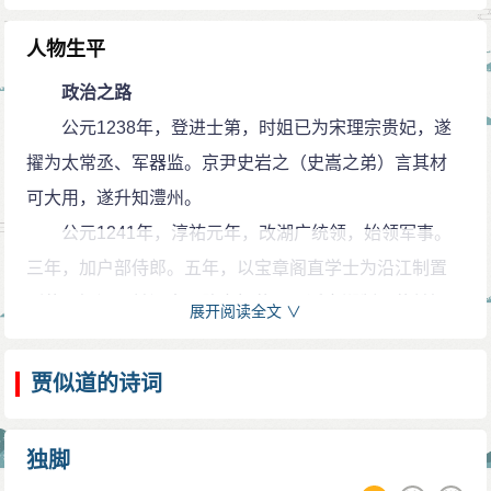
为“后乐园”。北宋范仲淹“先天下之忧而忧，后天下之乐而
乐”的名句脍炙人口，却被昏君奸臣滥用与此。贾府与皇
人物生平
宫隔湖相对，早晨听到上朝钟声，贾丞相才下湖。船系
政治之路
在一条粗缆绳上，绳端连着一个大绞盘，行走不必划桨
公元1238年，登进士第，时姐已为宋理宗贵妃，遂
撑篙，十几个壮夫拼命推绞盘，船行如飞，一会便到宫
擢为太常丞、军器监。京尹史岩之（史嵩之弟）言其材
前，贾似道赶走正直的大臣，把大小朝政都交给大小门
可大用，遂升知澧州。
客处理，自己每日在园中享乐，娼妓、尼姑、旧宫女都
公元1241年，淳祐元年，改湖广统领，始领军事。
被他弄来，日夜喝酒淫戏，只有年轻时结识的酒朋赌友
三年，加户部侍郎。五年，以宝章阁直学士为沿江制置
能进贾府。一天，贾丞相又趴在地上，与群妾斗蟋蟀
副使，知江州兼江南西路安抚使，再迁京湖制置使兼知
展开阅读全文 ∨
玩，一个熟悉的赌友拍拍他的肩膀，笑着说：“这就是平
江陵府。九年，加宝文阁学士、京湖安抚制置大使。十
章的军国重事吧？”在宋代，平章就是宰相的别称，贾丞
年，以端明殿学士移镇两淮。宝祐二年（1254年）加同
贾似道的诗词
相也狂笑起来。因此，当时人说：“朝中无宰相，湖上有
知枢密院事、临海郡开国公。四年，加参知政事。五
平章\'\'。
年，加知枢密院事。六年，改两淮宣抚大使。其主要职
独脚
任均为护边、屯垦、招徕。