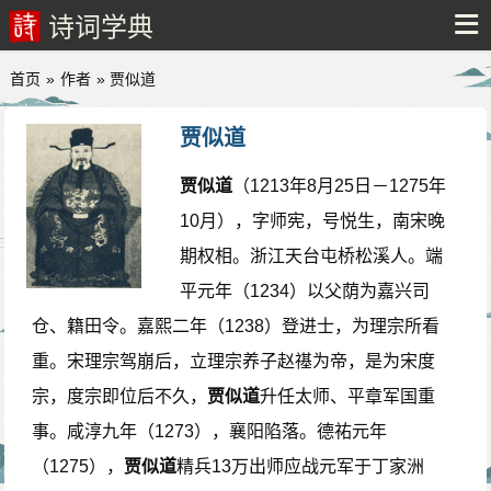
诗词学典
首页
»
作者
» 贾似道
贾似道
贾似道
（1213年8月25日－1275年
10月），字师宪，号悦生，南宋晚
期权相。浙江天台屯桥松溪人。端
平元年（1234）以父荫为嘉兴司
仓、籍田令。嘉熙二年（1238）登进士，为理宗所看
重。宋理宗驾崩后，立理宗养子赵禥为帝，是为宋度
宗，度宗即位后不久，
贾似道
升任太师、平章军国重
事。咸淳九年（1273），襄阳陷落。德祐元年
（1275），
贾似道
精兵13万出师应战元军于丁家洲