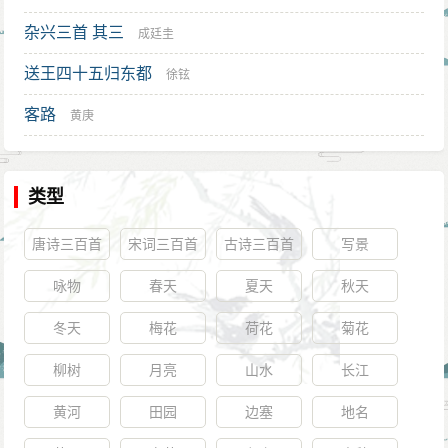
杂兴三首 其三
成廷圭
送王四十五归东都
徐铉
客路
黄庚
类型
唐诗三百首
宋词三百首
古诗三百首
写景
咏物
春天
夏天
秋天
冬天
梅花
荷花
菊花
柳树
月亮
山水
长江
黄河
田园
边塞
地名