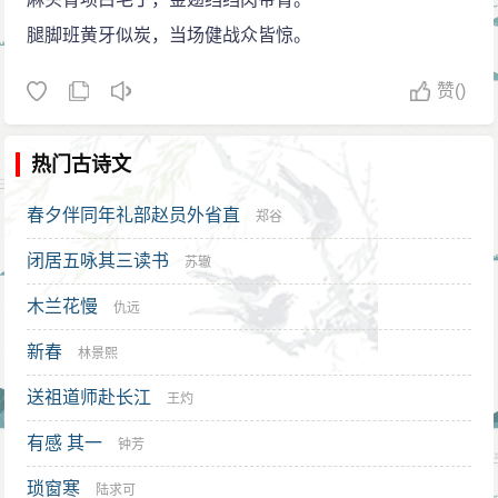
广东一带。县尉郑虎臣家里曾受过贾似道的迫害，为了
腿脚班黄牙似炭，当场健战众皆惊。
报仇，他主动要求押贾似道去贬所。在押解的路上，郑
赞
()
虎臣多次提醒，让贾似道自尽，但他苟且偷生，不愿就
死。郑虎臣想尽办法，勒逼折磨，到了木棉庵时贾似道
热门古诗文
自知再也活不下去，就服冰片自杀。怎奈一时并不得
死，只是肚泄，郑虎臣气愤不过，在厕所内处死了贾似
春夕伴同年礼部赵员外省直
郑谷
道。
闭居五咏其三读书
苏辙
明朝抗倭名将俞大猷在木棉庵前的石亭中立下石
木兰花慢
碑，并亲书“宋郑虎臣诛贾似道于此”。清乾隆年间的龙溪
仇远
知县袁本濂，又用一块石碑将这十个大字重述一遍。旁
新春
林景熙
边有1936年诸暨人陈琪撰文、汉寿人朱熙写的《木棉亭
送祖道师赴长江
王灼
记》碑刻。
有感 其一
钟芳
另一说是元军已攻入临安混乱时，宋室王爷愤贾似
道误国，于逃亡途中，提尚方宝剑斩杀贾似道。
琐窗寒
陆求可