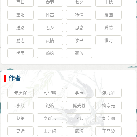
节日
春节
七夕
中秋
重阳
怀古
抒情
爱国
送别
思乡
思念
爱情
励志
友情
读书
惜时
忧民
婉约
豪放
作者
朱庆馀
司空曙
李贺
张九龄
李频
鲍溶
储光羲
柳宗元
赵嘏
李群玉
李端
司空图
高适
宋之问
顾况
王昌龄