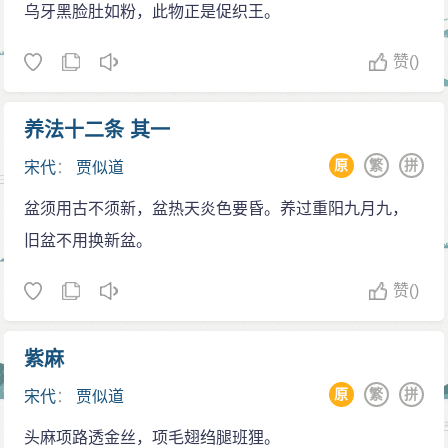
乌牙黑脸肚如粉，此物正是促织王。
一律不上朝廷。《宋史》载：“襄阳围已急，似道日坐葛
岭，起楼台亭榭，取宫人娼尼有美色者为妾，日淫乐其
赞
()
中。唯故博徒日至纵博，人无敢窥其第者。其妾有兄
来，立府门，若将入者。似道见之，缚投火中。尝与群
养法十二条 其一
妾踞地斗蟋蟀，所狎客入，戏之曰：此军国大事耶？”
原
繁
拼
宋代
：
贾似道
咸淳八年（1272年），度宗前往祭祀式时，天落大
盆须用古不须新，盆热天炎色要昏。养过重阳九月九，
雨，度宗接受爱妃胡贵妃之父提出归宫之建议。此举令
旧盆不用换新盆。
贾似道不满，装出要离宫归家，度宗苦苦哀求，后听从
贾似道的话，把心爱的胡贵妃送去当尼姑才得到贾似道
赞
()
的“原谅”。
更荒唐者，贾还带蟋蟀上朝议政，庭上不时传出虫
紫麻
鸣声，甚至曾发生蟋蟀自水袖内跳出，竟跳黏到皇帝胡
原
繁
拼
宋代
：
贾似道
须上的闹剧，而襄阳被元军围困一事，却被贾似道一一
隐瞒。又次，朝廷派遣贾出征，贾似道买通大臣，向度
头麻项路透金丝，项毛翅绉腿班狸。