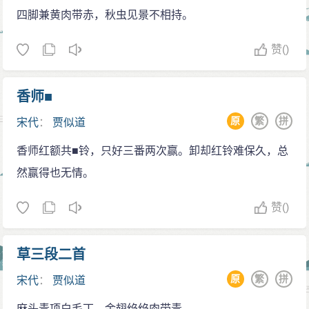
宗“说明”他应留在中央控制大局，而不该上前线抗敌。
四脚兼黄肉带赤，秋虫见景不相持。
因仇被杀
赞
()
度宗离世后，元军已攻占了鄂州，南宋太学生提议
贾似道亲征出战，在群众压力下，贾不得不上阵。但他
香师■
胆小如鼠贪生怕死，根本不思抗击，只是一味求和。他
原
繁
拼
宋代
：
贾似道
给元丞相伯颜送上礼品，请求割地赔款，但伯颜责他不
守信义，拒绝议和。
香师红额共■铃，只好三番两次赢。卸却红铃难保久，总
275年，在安徽芜湖鲁港一带，贾似道几乎未加抵
然赢得也无情。
抗，和几个属下一起抛弃其统领的十三万精兵，乘小船
赞
()
逃走（丁家洲之战）。南宋军队大败，军士死伤逃亡不
计其数；天下舆论大哗，又元兵直逼临安，朝野一片震
草三段二首
恐，要求杀之以谢天下。在强大的压力下，谢太皇太后
被迫将他免职，但此举无法平众怒，朝廷内外都坚决要
原
繁
拼
宋代
：
贾似道
求处死贾似道。谢太皇太后无奈，只得把他贬到偏远的
麻头青项白毛丁，金翅绉绉肉带青。