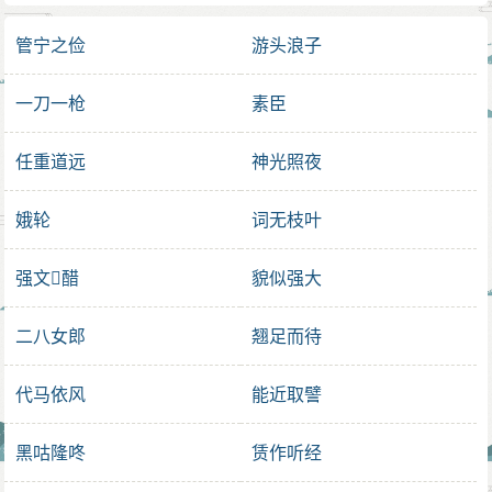
管宁之俭
游头浪子
一刀一枪
素臣
任重道远
神光照夜
娥轮
词无枝叶
强文𢠳醋
貌似强大
二八女郎
翘足而待
代马依风
能近取譬
黑咕隆咚
赁作听经