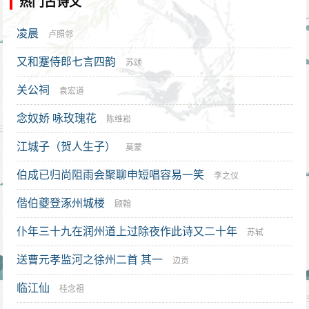
热门古诗文
凌晨
卢照邻
又和蹇侍郎七言四韵
苏颂
关公祠
袁宏道
念奴娇 咏玫瑰花
陈维崧
江城子（贺人生子）
莫蒙
伯成已归尚阻雨会聚聊申短唱容易一笑
李之仪
偕伯夔登涿州城楼
顾翰
仆年三十九在润州道上过除夜作此诗又二十年
苏轼
送曹元孝监河之徐州二首 其一
边贡
临江仙
桂念祖