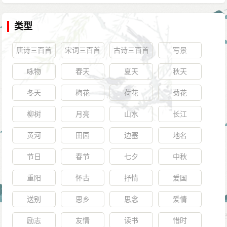
类型
唐诗三百首
宋词三百首
古诗三百首
写景
咏物
春天
夏天
秋天
冬天
梅花
荷花
菊花
柳树
月亮
山水
长江
黄河
田园
边塞
地名
节日
春节
七夕
中秋
重阳
怀古
抒情
爱国
送别
思乡
思念
爱情
励志
友情
读书
惜时