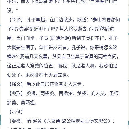
不兴，而天下其孰能宗予? 予殆将死也。’盖寝疾七日而
没。”
【今译】 孔子早起，在门边散步，歌道：“泰山将要颓倒
了吗?栋梁将要倾坏了吗? 哲人将要逝去了吗?”然后进
屋，当门而坐。子贡 (即端沐赐) 听到了觉得不祥，孔子
大概是生病了，急忙进屋去看。孔子说。你来得怎么这
样晚? 我前几天夜里，梦见自己坐奠于堂屋的两柱之间，
这正是殷人祭奠的位置，而我，就是殷人啊。我恐怕是
要死了。果然卧病七天后去世。
【释义】 后以此典形容贤者贵人去世。
【典形】 奠楹、两楹奠、两楹梦、梦楹、商人奠、圣师
梦奠、奠两楹。
【示例】
〔奠楹〕 清·赵翼《六哀诗·故公相赠郡王傅文忠公》：