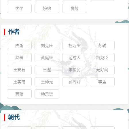
忧民
婉约
豪放
作者
陆游
刘克庄
杨万里
苏轼
赵蕃
黄庭坚
范成大
梅尧臣
王安石
王渥
李俊民
元好问
王实甫
王仲元
孙周卿
李孟
商衟
杨景贤
朝代