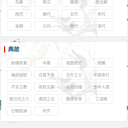
先秦
两汉
魏晋
南北朝
隋代
唐代
五代
宋代
金朝
元代
明代
清代
典故
新缣故素
中冓
规圆矩方
绝麟
捶床拍枕
白首不侯
方外之士
半路修行
不言之教
高枕北窗
议论纷错
去年人面
曾日月之几
甫田之讥
簪缨世胄
三语椽
何，而江山
日晒雨淋
怀芹
不可复识