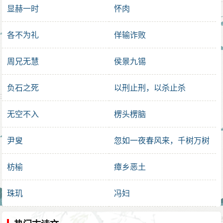
显赫一时
怀肉
各不为礼
佯输诈败
周兄无慧
侯景九锡
负石之死
以刑止刑，以杀止杀
无空不入
楞头楞脑
尹叟
忽如一夜春风来，千树万树
梨花开
枋榆
瘴乡恶土
珠玑
冯妇