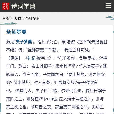
诗词学典
首页
»
典故
» 圣师梦奠
圣师梦奠
源见“
夫子梦奠
”。指
孔子
死亡。宋
陆游
《乞奉祠未报食且
不继》诗：“圣师梦奠二千载，一卷遗言终可凭。”
【典源】 《
礼记
·檀弓上》：“孔子蚤作，负手曳杖，消摇
于门。歌曰：‘泰山其颓乎? 梁木其坏乎? 哲人其萎乎?’既
歌而入，当户而坐。子贡闻之曰：‘泰山其颓，则吾将安
仰? 梁木其坏，哲人其萎，则吾将安放?夫子殆将病
也。’遂趋而入。夫子曰：‘赐，尔来何迟也，夏后氏殡于
东阶之上，则犹在阼 (zuo)也; 殷人殡于两楹之间，则与
宾主夹之也。予畴昔之夜，梦坐奠于两楹之间，夫明王