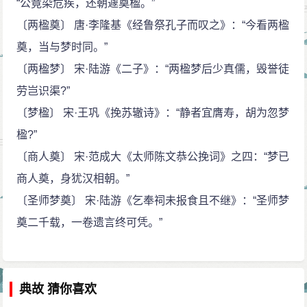
“公竟染危疾，还朝遽奠楹。”
〔两楹奠〕 唐·李隆基《经鲁祭孔子而叹之》：“今看两楹
奠，当与梦时同。”
〔两楹梦〕 宋·陆游《二子》：“两楹梦后少真儒，毁誉徒
劳岂识渠?”
〔梦楹〕 宋·王巩《挽苏辙诗》：“静者宜膺寿，胡为忽梦
楹?”
〔商人奠〕 宋·范成大《太师陈文恭公挽词》之四：“梦已
商人奠，身犹汉相朝。”
〔圣师梦奠〕 宋·陆游《乞奉祠未报食且不继》：“圣师梦
奠二千载，一卷遗言终可凭。”
典故 猜你喜欢