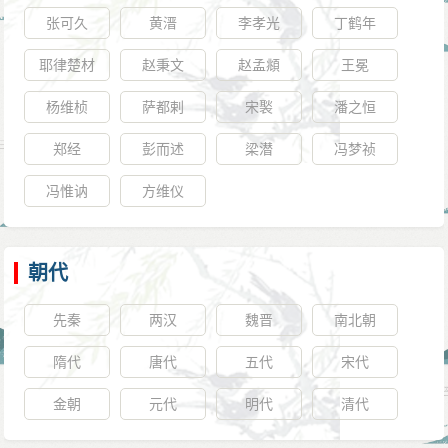
张可久
黄溍
李孝光
丁鹤年
耶律楚材
赵秉文
赵孟頫
王冕
杨维桢
萨都剌
宋褧
潘之恒
郑经
彭而述
梁潜
冯梦祯
冯惟讷
方维仪
朝代
先秦
两汉
魏晋
南北朝
隋代
唐代
五代
宋代
金朝
元代
明代
清代