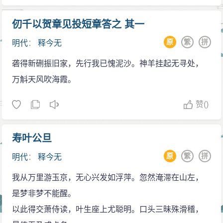
仞千以贺章见投短章答之 其一
原
繁
拼
明代
：
释今无
砻得新硎振旧家，先行我已愧泥沙。神羊挂起无寻处，
万斛天风吹海霞。
赞
()
寿叶公旦
原
繁
拼
明代
：
释今无
我从万里游玉京，无心兴发如浮萍。忽然淹滞在山左，
是梦非梦不能醒。
以此得交萧侍读，叶生座上尤聪明。口头三昧殊滑稽，