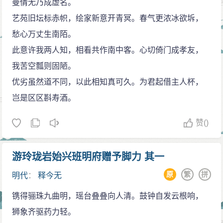
曼倩无乃成虚名。
艺苑旧坛标赤帜，绘家新意开青冥。春气更浓冰欲坼，
愁心万丈生南陌。
此意许我两人知，相看共作南中客。心切倚门成孝友，
我苦空瓢则固陋。
优劣虽然道不同，以此相知真可久。为君起借主人杯，
岂是区区斟寿酒。
赞
()
游玲珑岩始兴班明府赠予脚力 其一
原
繁
拼
明代
：
释今无
镌得骊珠九曲明，瑶台叠叠向人清。鼓钟自发云根响，
狮象齐驱药力轻。