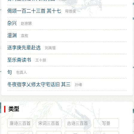
偈颂一百二十三首 其十七
释普度
杂兴
赵崇鉘
澶渊
袁枚
送李庚先辈赴选
刘禹锡
至乐斋读书
王十朋
句
包真人
冬夜宿李乂修太守宅话旧 其三
孙绪
类型
唐诗三百首
宋词三百首
古诗三百首
写景