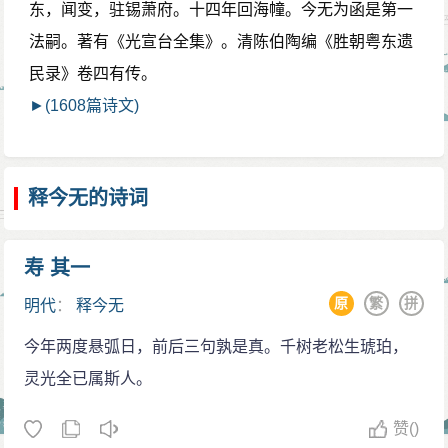
东，闻变，驻锡萧府。十四年回海幢。今无为函是第一
法嗣。著有《光宣台全集》。清陈伯陶编《胜朝粤东遗
民录》卷四有传。
►(1608篇诗文)
释今无的诗词
寿 其一
原
繁
拼
明代
：
释今无
今年两度悬弧日，前后三句孰是真。千树老松生琥珀，
灵光全已属斯人。
赞
()