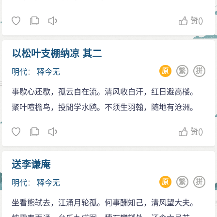
赞
()
以松叶支棚纳凉 其二
原
繁
拼
明代
：
释今无
事歇心还歇，孤云自在流。清风收白汗，红日避高楼。
聚叶喧檐鸟，投閒学水鸥。不须生羽翰，随地有沧洲。
赞
()
送李谦庵
原
繁
拼
明代
：
释今无
坐看熊轼去，江涌月轮孤。何事酬知己，清风望大夫。