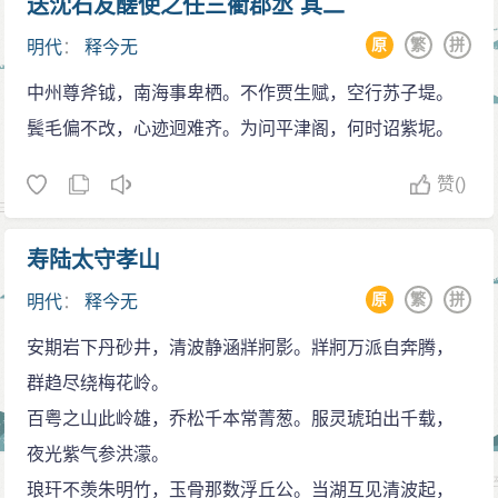
送沈石友醝使之任三衢郡丞 其二
原
繁
拼
明代
：
释今无
中州尊斧钺，南海事卑栖。不作贾生赋，空行苏子堤。
鬓毛偏不改，心迹迥难齐。为问平津阁，何时诏紫坭。
赞
()
寿陆太守孝山
原
繁
拼
明代
：
释今无
安期岩下丹砂井，清波静涵牂牁影。牂牁万派自奔腾，
群趋尽绕梅花岭。
百粤之山此岭雄，乔松千本常菁葱。服灵琥珀出千载，
夜光紫气参洪濛。
琅玕不羡朱明竹，玉骨那数浮丘公。当湖互见清波起，