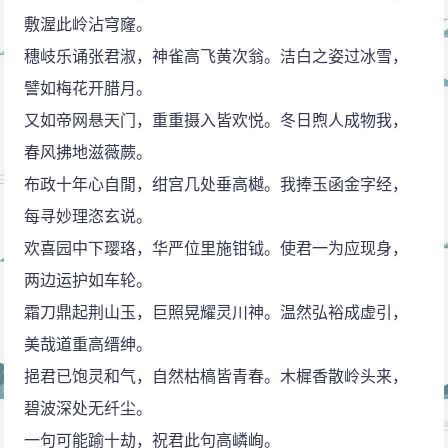
敷渥此岭沾穹窿。
穗岐乐诵张君淑，神雀高飞黄次翁。洁白之姿过冰雪，
譬如梅花开腊月。
又如帝网悬天门，重重摄入皆欢悦。冬日煦人成物我，
春风拂地滋薇蕨。
布政十年心自閒，绀宫几处垂高樾。我捧玉函金字经，
每寻妙理恣玄说。
欢喜园中下璎珞，华严位里施钳钺。使君一为应现身，
两边运护如车轮。
霜刀鼎起荆山玉，巨照晃耀灵川神。温然弘裕成虚引，
美哉道重高缙绅。
挹君已饱灵和气，自然枯槁皆青春。木樨香散岭头来，
碧波深处无纤尘。
一句可能踰十劫，祝君此句高嶙峋。