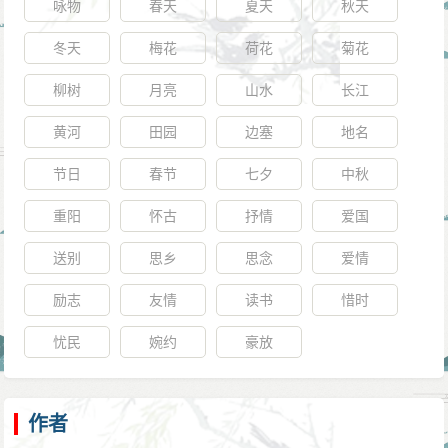
咏物
春天
夏天
秋天
冬天
梅花
荷花
菊花
柳树
月亮
山水
长江
黄河
田园
边塞
地名
节日
春节
七夕
中秋
重阳
怀古
抒情
爱国
送别
思乡
思念
爱情
励志
友情
读书
惜时
忧民
婉约
豪放
作者