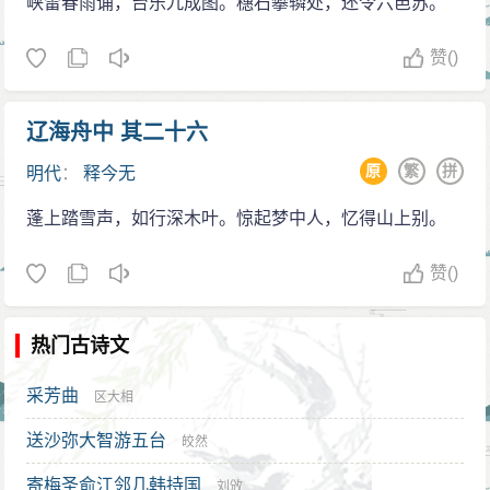
峡雷春雨诵，台乐九成图。穗石攀辚处，还令六邑苏。
赞
()
辽海舟中 其二十六
原
繁
拼
明代
：
释今无
蓬上踏雪声，如行深木叶。惊起梦中人，忆得山上别。
赞
()
热门古诗文
采芳曲
区大相
送沙弥大智游五台
皎然
寄梅圣俞江邻几韩持国
刘攽