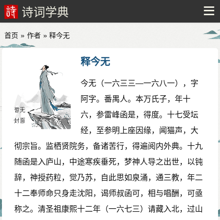
诗词学典
首页
»
作者
» 释今无
释今无
今无（一六三三—一六八一），字
阿字。番禺人。本万氏子，年十
六，参雷峰函是，得度。十七受坛
经，至参明上座因缘，闻猫声，大
彻宗旨。监栖贤院务，备诸苦行，得遍阅内外典。十九
随函是入庐山，中途寒疾垂死，梦神人导之出世，以钝
辞，神授药粒，觉乃苏，自此思如泉涌，通三教，年二
十二奉师命只身走沈阳，谒师叔函可，相与唱酬，可亟
称之。清圣祖康熙十二年（一六七三）请藏入北，过山