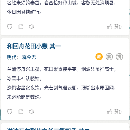
名胜未须誇泰岱，岩峦恰好称山城。客愁无处消烦暑，
今日因君挟纩行。
赞
()
和回舟花田小憩 其一
原
繁
拼
明代
：
释今无
兰浦停舟兴未孤，花田累累接平芜。烟波凭吊推高士，
冰雪丰神认藐姑。
潦倒客星贪夜饮，光芒剑气逼云衢。珊瑚出水原因网，
未必能閒是魏珠。
赞
()