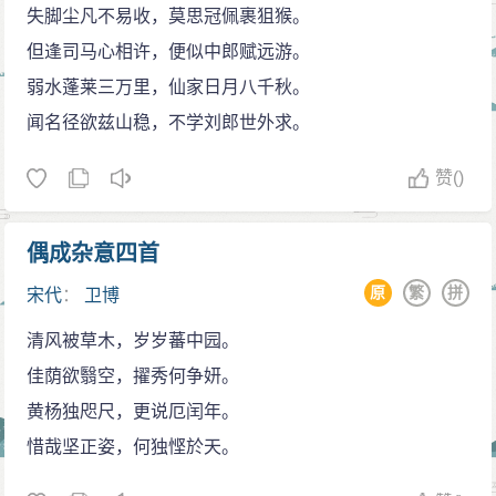
失脚尘凡不易收，莫思冠佩裹狙猴。
但逢司马心相许，便似中郎赋远游。
弱水蓬莱三万里，仙家日月八千秋。
闻名径欲兹山稳，不学刘郎世外求。
赞
()
偶成杂意四首
原
繁
拼
宋代
：
卫博
清风被草木，岁岁蕃中园。
佳荫欲翳空，擢秀何争妍。
黄杨独咫尺，更说厄闰年。
惜哉坚正姿，何独悭於天。