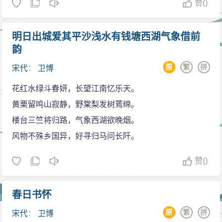
赞
()
明日出城爱其平沙浅水有钱塘西湖气象借前
韵
原
繁
拼
宋代
：
卫博
花红水绿斗春妍，长望江南忆乐天。
黄栗留鸣山寂静，野棠梨发树蔫绵。
楼台三竺将归路，气象西湖欲晚烟。
风物不殊乡国异，好寻归马问长阡。
赞
()
春日书怀
原
繁
拼
宋代
：
卫博