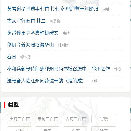
黄岩谢孝子遗事七首 其七 葬母庐墓十年始归
周瑛
古从军行五首 其二
周是修
谢邕倅王寺丞惠韩柳碑文
余靖
华阴令姜海珊招游华山
林则徐
春日
缪公恩
奉和兵部张侍郎酬郓州马尚书祗召途中…郓州之作
韩愈
送张舍人佐江州同薛璩十韵（走笔成）
王维
类型
唐诗三百首
宋词三百首
古诗三百首
写景