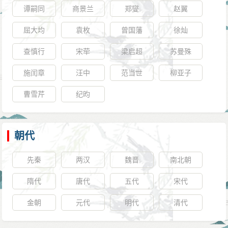
谭嗣同
商景兰
郑燮
赵翼
屈大均
袁枚
曾国藩
徐灿
查慎行
宋荦
梁启超
苏曼殊
施闰章
汪中
范当世
柳亚子
曹雪芹
纪昀
朝代
先秦
两汉
魏晋
南北朝
隋代
唐代
五代
宋代
金朝
元代
明代
清代