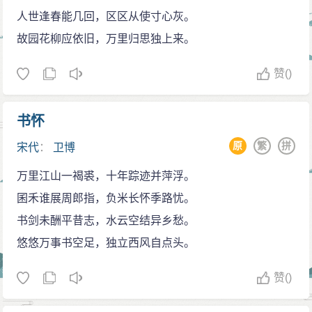
人世逢春能几回，区区从使寸心灰。
故园花柳应依旧，万里归思独上来。
赞
()
书怀
原
繁
拼
宋代
：
卫博
万里江山一褐裘，十年踪迹并萍浮。
囷禾谁展周郎指，负米长怀季路忧。
书剑未酬平昔志，水云空结异乡愁。
悠悠万事书空足，独立西风自点头。
赞
()