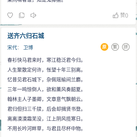
赞
()
送齐六归石城
原
繁
拼
宋代
：
卫博
春衫快马君来时，寒江稳泛君今归。
人生聚散定何许，怅望十年三别离。
忆昔见君石城下，杂佩瑶瑜间兰麝。
三年一鸣惊倒人，欲和薰风奏韶夏。
翰林主人子墨卿，文章意气飘朝云。
君归但扫三千牍，后会却揖贤书登。
离离漠漠霜芜没，江上阴风揽寒日。
不用长吟河畔草，与君且尽杯中物。