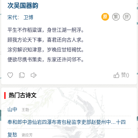
次吴国器韵
原
繁
拼
宋代
：
卫博
平生不作稻粱谋，身世江湖一舸浮。
顾我方论天下事，喜君还向古人求。
涂穷解识知津意，岁晚应甘短褐忧。
便欲尽携书策卖，东家还许问邻不。
赞
()
热门古诗文
山中
王勃
奉和郎中游仙岩四瀑布寄包秘监李吏部赵婺州中…十四
韵
复愁
李缜
谢应芳