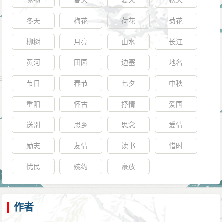
咏物
春天
夏天
秋天
冬天
梅花
荷花
菊花
柳树
月亮
山水
长江
黄河
田园
边塞
地名
节日
春节
七夕
中秋
重阳
怀古
抒情
爱国
送别
思乡
思念
爱情
励志
友情
读书
惜时
忧民
婉约
豪放
作者