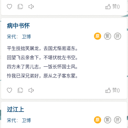
赞
()
病中书怀
原
繁
拼
宋代
：
卫博
平生技拙笑屠龙，去国尤惭易道东。
回望飞云亲舍下，不堪伏枕左书空。
四方未了男儿志，一饭长怀国士风。
怜我已深兄弟好，原从之子客东蒙。
赞
()
过江上
原
繁
拼
宋代
：
卫博