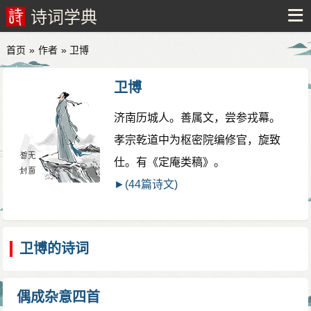
诗词学典
首页
»
作者
» 卫博
卫博
济南历城人。善属文，尝参戎幕。
孝宗乾道中为枢密院编修官，旋致
仕。有《定庵类稿》。
►(44篇诗文)
卫博的诗词
偶成杂意四首