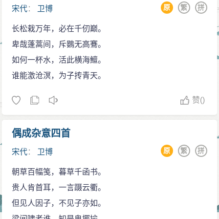
原
繁
拼
宋代
：
卫博
长松栽万年，必在千仞巅。
卑哉蓬蒿间，斥鷃无高鶱。
如何一杯水，活此横海鱣。
谁能激沧溟，为子抟青天。
赞
()
偶成杂意四首
原
繁
拼
宋代
：
卫博
朝草百幅笺，暮草千函书。
贵人肯首耳，一言蹑云衢。
但见人因子，不见子亦如。
梁间啸者谁，知是鬼揶揄。