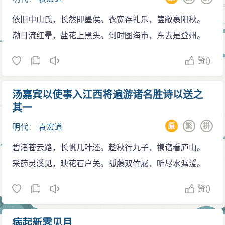
床，何若死于一片冷石也。” 万历二十六年（1598），
依旧中山氏，长然即墨侯。衣宽存礼乐，箧敝裹阳秋。
袁宏道收到在京城任职的哥哥袁宗道的信，让他进京。
渤日流红晕，盐花上黑头。到时图海市，东去是登州。
他只好收敛起游山玩水的兴致，来到北京，被授予顺天
府（治所在北京）教授。越二年，补礼部仪制司主事，
赞
()
数月即请告归。后迁官至稽勋郎中，不久即谢病归里。
万历三十八年（1610）九月六日（10月20日）卒，年四
汤嘉宾以使事入江西将遍游诸名胜诗以送之
十有三。他去世以后，连购买棺材及眷属回故里的路费
其一
都是朋友们的捐助和卖尽他的书画几砚凑的。《明史》
原
繁
拼
明代
：
袁宏道
卷二八八有传。与其兄袁宗道、弟袁中道并有才名，合
碧渚苍云路，长帆几叶还。趁秋行九子，携谱看庐山。
称“公安三袁”。流传至今的作品集有《潇碧堂集二十
采药灵溪见，映花石户关。孤藤双竹屦，听尽水潺湲。
卷》，《潇碧堂续集十卷》，《瓶花斋集十卷》，《锦
帆集四卷去吴七牍一卷》，《解脱集四卷》，《敝箧集
赞
()
二卷》，《袁中郎先生全集二十三卷》，《梨云馆类定
袁中郎全集二十四卷》，《袁中郎全集四十卷》，《袁
病起新霁见月