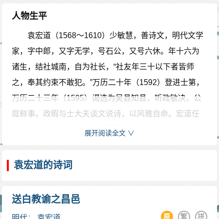
人物生平
袁宏道（1568～1610）少敏慧，善诗文，明代文学
家，字中郎，又字无学，号石公，又号六休。年十六为
诸生，结社城南，自为社长，“社友年三十以下者皆师
之，奉其约束不敢犯。”万历二十年（1592）登进士第，
万历二十三年（1595）谒选为吴县知县，听政敏决，公
庭鲜事。政暇与士大夫谈文说诗，以风雅自命。宏道任
吴县县令时，在任仅二年，就使“一县大治”，“吴民大
展开阅读全文 ∨
悦”。辞去县令后，“为人贷得百金”，作妻室生活费用。宰
相申时行赞叹说：“二百年来，无此令矣！”他辞去吴县县
袁宏道的诗词
令，在苏杭一带游玩，写下了很多著名的游记，如《虎
丘记》《初至西湖记》等。他生性酷爱自然山水，甚至
送白教谕之昌邑
不惜冒险登临。他曾说“恋躯惜命，何用游山？”“与其死于
原
繁
拼
明代
：
袁宏道