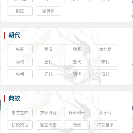
谢庄
谢灵运
朝代
先秦
两汉
魏晋
南北朝
隋代
唐代
五代
宋代
金朝
元代
明代
清代
典故
惠然之顾
扶倾济弱
轩盖如云
莱子戏
访论稽古
空室清野
阮咸
符艾相争