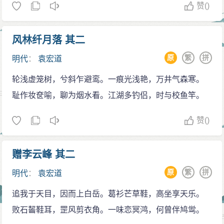
赞
()
风林纤月落 其二
原
繁
拼
明代
：
袁宏道
轮浅虚笼树，兮斜乍避鸾。一痕光浅艳，万井气森寒。
耻作妆奁喻，聊为烟水看。江湖多钓侣，时与校鱼竿。
赞
()
赠李云峰 其二
原
繁
拼
明代
：
袁宏道
追我于天目，因而上白岳。葛衫芒草鞋，高坐享天乐。
败石齧鞋耳，罡风剪衣角。一味恋冥鸿，何曾伴鸠鸴。