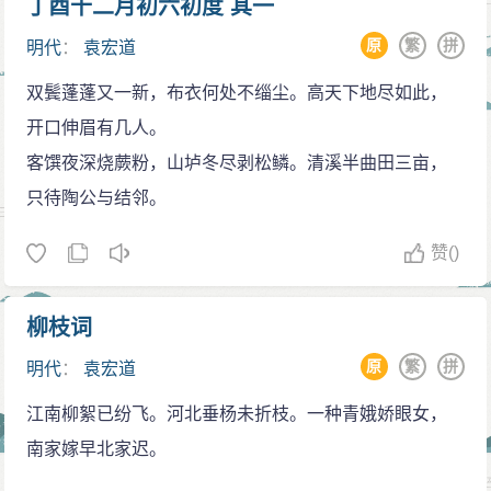
丁酉十二月初六初度 其一
原
繁
拼
明代
：
袁宏道
双鬓蓬蓬又一新，布衣何处不缁尘。高天下地尽如此，
开口伸眉有几人。
客馔夜深烧蕨粉，山垆冬尽剥松鳞。清溪半曲田三亩，
只待陶公与结邻。
赞
()
柳枝词
原
繁
拼
明代
：
袁宏道
江南柳絮已纷飞。河北垂杨未折枝。一种青娥娇眼女，
南家嫁早北家迟。