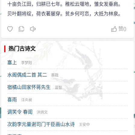
十亩负江田，归耕已七年。稚松云堰地，雏女发垂肩。
贝叶翻将绽，荷衣著屡穿。贫乡何可恋，大抵为林泉。
赞
()
热门古诗文
塞上
李梦阳
水阁偶成二首 其二
蔡戡
宿橘山田家怀蒋先生
蓝智
喜雨
汪炎昶
调笑令 春闺
洪炳文
次韵李元量谢司门干臣画山水诗
王安中