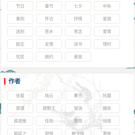
节日
春节
七夕
中秋
重阳
怀古
抒情
爱国
送别
思乡
思念
爱情
励志
友情
读书
惜时
忧民
婉约
豪放
作者
张载
陆云
曹丕
阮籍
郭璞
顾野王
邹浩
魏收
薛道衡
任昉
萧悫
徐陵
颜延之
阴铿
鲍令晖
萧统