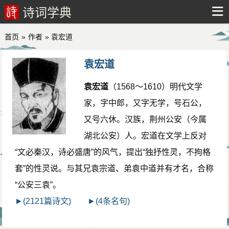
诗词学典
首页
»
作者
» 袁宏道
袁宏道
袁宏道
（1568～1610）明代文学
家，字中郎，又字无学，号石公，
又号六休。汉族，荆州公安（今属
湖北公安）人。宏道在文学上反对
“文必秦汉，诗必盛唐”的风气，提出“独抒性灵，不拘格
套”的性灵说。与其兄袁宗道、弟袁中道并有才名，合称
“公安三袁”。
►(2121篇诗文)
►(4条名句)