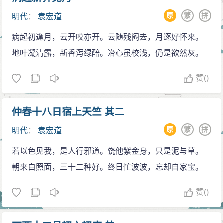
中郎文钞一卷》等等。其中《满井游记》被编入八年级
原
繁
拼
明代
：
袁宏道
(下）人教版语文书内。
病起初逢月，云开哎亦开。云随残闷去，月逐好怀来。
地叶凝清露，新香泻绿醅。冶心虽校浅，仍是欲然灰。
赞
()
仲春十八日宿上天竺 其二
原
繁
拼
明代
：
袁宏道
若以色见我，是人行邪道。饶他紫金身，只是泥与草。
朝来白照面，三十二种好。终日忙波波，忘却自家宝。
赞
()