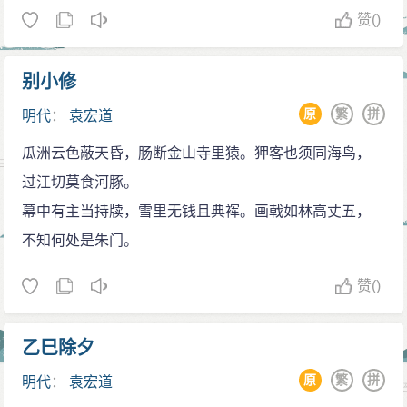
赞
()
别小修
原
繁
拼
明代
：
袁宏道
瓜洲云色蔽天昏，肠断金山寺里猿。狎客也须同海鸟，
过江切莫食河豚。
幕中有主当持牍，雪里无钱且典裈。画戟如林高丈五，
不知何处是朱门。
赞
()
乙巳除夕
原
繁
拼
明代
：
袁宏道