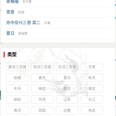
寄懒庵
刘子翚
夜意
陆游
舟中杂兴三首 其二
许谦
夏日
萧端蒙
类型
唐诗三百首
宋词三百首
古诗三百首
写景
咏物
春天
夏天
秋天
冬天
梅花
荷花
菊花
柳树
月亮
山水
长江
黄河
田园
边塞
地名