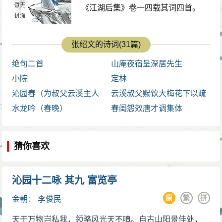
《江湖后集》卷一四载其词四首。
张绍文的诗词(31篇)
绝句二首
山庵夜宿呈深居先生
小院
定林
沁园春（为叔父云溪主人
云溪叔父赐饮大梅花下以疏
寿）
水龙吟（春晚）
影横斜暗香浮动分韵得动字
春闺怨效唐才调集体
猜你喜欢
沁园十二咏 其九 富览亭
原
繁
拼
金朝
：
李俊民
天于万物岂私我，领略风光天不嗔。自古山阳景佳处，