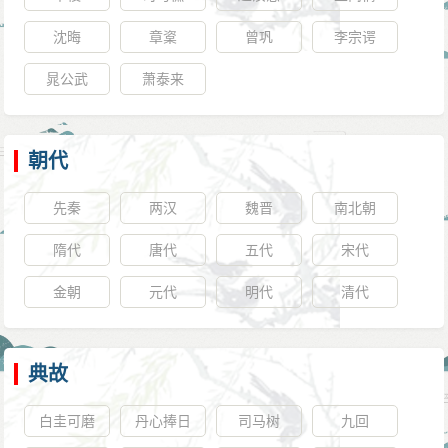
沈晦
章楶
曾巩
李宗谔
晁公武
萧泰来
朝代
先秦
两汉
魏晋
南北朝
隋代
唐代
五代
宋代
金朝
元代
明代
清代
典故
白圭可磨
丹心捧日
司马树
九回