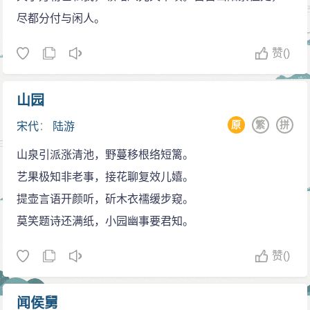
尽都分付与闲人。
赞
()
山园
原
繁
拼
宋代
：
陆游
山泉引派涨清池，野蔓移根络短篱。
艺果极知非老事，接花聊复效儿嬉。
提壶言语开颜听，斫木衣襦缓步窥。
莫笑题诗还满纸，小园幽事要君知。
赞
()
闻侯舅