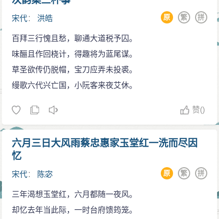
次韵集三杯事
原
繁
拼
宋代
：
洪皓
百拜三行愧且愁，聊通大道税予囚。
味酾且作回桡计，得趣将为蓝尾谋。
草圣欲传仍脱帽，宝刀应弄未投裘。
缦歌六代兴亡国，小阮客来夜艾休。
赞
()
六月三日大风雨蔡忠惠家玉堂红一洗而尽因
忆
原
繁
拼
宋代
：
陈宓
三年渴想玉堂红，六月都随一夜风。
却忆去年当此际，一时台府馈筠笼。