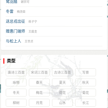
鹭羽扇
谢宗可
冬雷
梅尧臣
送总戎出征
练子宁
赠惠门端师
王庭圭
与松上人
王世贞
类型
唐诗三百首
宋词三百首
古诗三百首
写景
咏物
春天
夏天
秋天
冬天
梅花
荷花
菊花
柳树
月亮
山水
长江