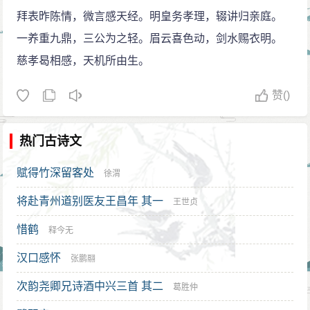
拜表昨陈情，微言感天经。明皇务孝理，辍讲归亲庭。
一养重九鼎，三公为之轻。眉云喜色动，剑水赐衣明。
慈孝曷相感，天机所由生。
赞
()
热门古诗文
赋得竹深留客处
徐渭
将赴青州道别医友王昌年 其一
王世贞
惜鹤
释今无
汉口感怀
张鹏翮
次韵尧卿兄诗酒中兴三首 其二
葛胜仲