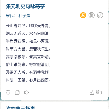
集元刺史句咏寒亭
原
繁
拼
宋代
：
杜子是
长山绕井邑，嘐嘐天外青。
烟云无近远，水石何幽清。
半崖盘石径，如见小蓬瀛。
时节方大暑，忽若秋气生。
高亭临极巅，登高宜新晴。
俗士谁能来，野客熙清阴。
漫歌无人听，有酒共我倾。
时复一回望，心月出四溟。
赞
()