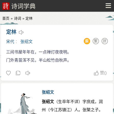
诗词学典
首页
»
诗词
» 定林
定林
原
繁
拼
宋代
：
张绍文
三间书屋年年在，一点禅灯夜夜明。
门外青苗浑不见，半山松竹自秋声。
赞
()
张绍文
张绍文
（生卒年不详）字庶成，润
州（今江苏镇江）人。张榘之子。