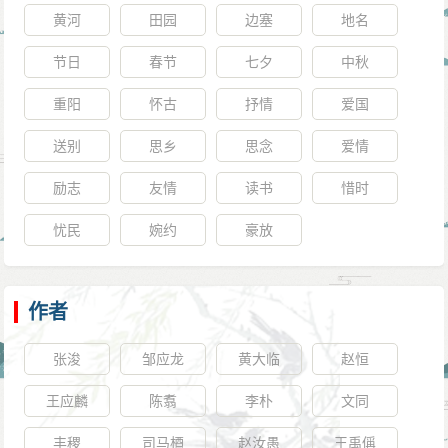
黄河
田园
边塞
地名
节日
春节
七夕
中秋
重阳
怀古
抒情
爱国
送别
思乡
思念
爱情
励志
友情
读书
惜时
忧民
婉约
豪放
作者
张浚
邹应龙
黄大临
赵恒
王应麟
陈翥
李朴
文同
丰稷
司马槱
赵汝愚
王禹偁