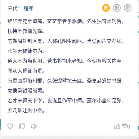
原
繁
拼
宋代
：
程颐
辞华奔竞至道离，茫茫学者争驱驰。先生独奋孟轲舌，
扶持圣教增光辉。
志期周礼制区夏，人称孔阴生阙西。当途闻声交荐牍，
苍生无福徒尔为。
道大不为当世用，著书将期来者知。今朝有客关内至，
闻从大幕征南垂。
南垂凶冠陷州郡，久张螳臂抗天威。圣皇赫怒捷书缓，
虎侯秉钺驱熊罴。
宏才未得天下宰，良谋且作军中师。蕞尔小蛮何足殄，
庶几聊吐胸中奇。
赞
()