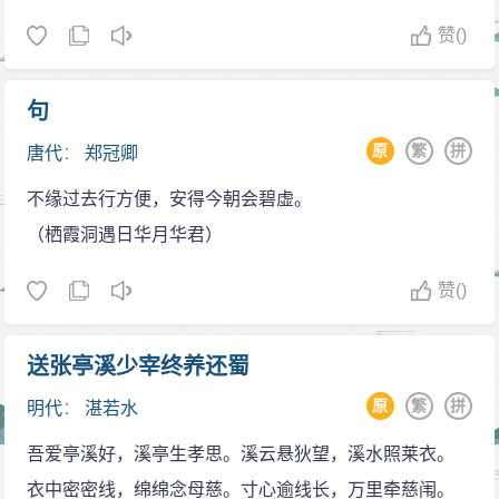
赞
()
句
原
繁
拼
唐代
：
郑冠卿
不缘过去行方便，安得今朝会碧虚。
（栖霞洞遇日华月华君）
赞
()
送张亭溪少宰终养还蜀
原
繁
拼
明代
：
湛若水
吾爱亭溪好，溪亭生孝思。溪云悬狄望，溪水照莱衣。
衣中密密线，绵绵念母慈。寸心逾线长，万里牵慈闱。