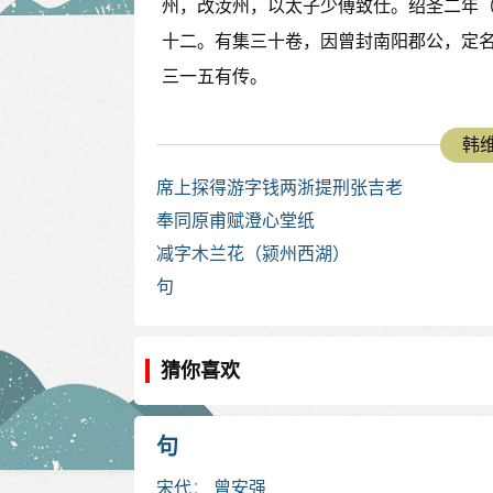
州，改汝州，以太子少傅致仕。绍圣二年（
十二。有集三十卷，因曾封南阳郡公，定
三一五有传。
韩维
席上探得游字钱两浙提刑张吉老
奉同原甫赋澄心堂纸
减字木兰花（颍州西湖）
句
猜你喜欢
句
宋代
：
曾安强