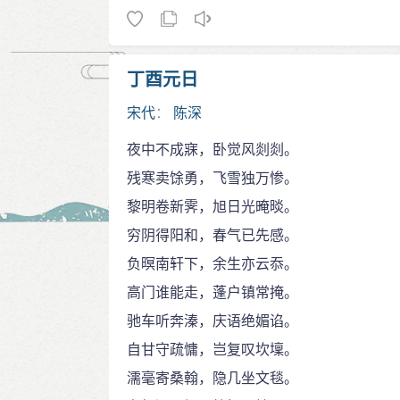
丁酉元日
宋代
：
陈深
夜中不成寐，卧觉风剡剡。
残寒卖馀勇，飞雪独万惨。
黎明卷新霁，旭日光晻晱。
穷阴得阳和，春气已先感。
负暝南轩下，余生亦云忝。
高门谁能走，蓬户镇常掩。
驰车听奔溱，庆语绝媚谄。
自甘守疏慵，岂复叹坎壈。
濡毫寄桑翰，隐几坐文毯。