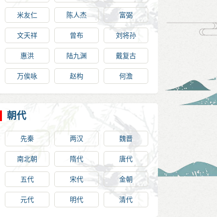
米友仁
陈人杰
富弼
文天祥
曾布
刘将孙
惠洪
陆九渊
戴复古
万俟咏
赵构
何澹
朝代
先秦
两汉
魏晋
南北朝
隋代
唐代
五代
宋代
金朝
元代
明代
清代