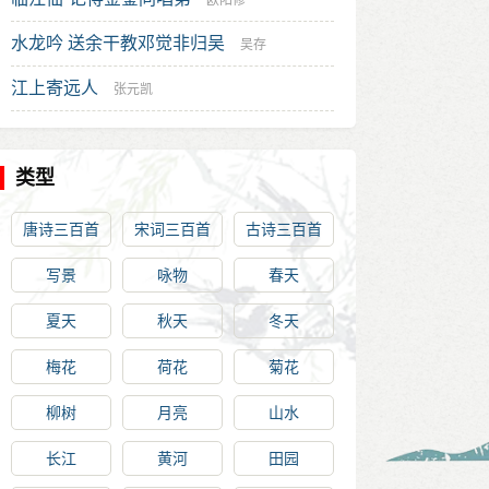
欧阳修
水龙吟 送余干教邓觉非归吴
吴存
江上寄远人
张元凯
类型
唐诗三百首
宋词三百首
古诗三百首
写景
咏物
春天
夏天
秋天
冬天
梅花
荷花
菊花
柳树
月亮
山水
长江
黄河
田园