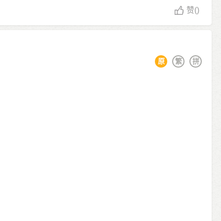
赞
()
原
繁
拼