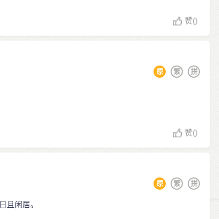
赞
()
原
繁
拼
赞
()
原
繁
拼
日且闲居。