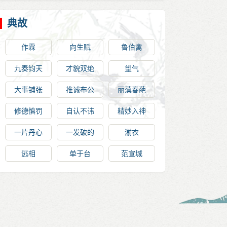
典故
作霖
向生赋
鲁伯禽
九奏钧天
才貌双绝
望气
大事铺张
推诚布公
丽藻春葩
修德慎罚
自认不讳
精妙入神
一片丹心
一发破的
湔衣
逃相
单于台
范宣城