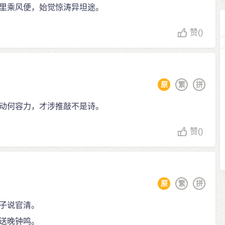
里乘风便，始觉惊涛异坦途。
赞
()
原
繁
拼
动何容力，才涉推敲不是诗。
赞
()
原
繁
拼
子说官清。
送晚钟鸣。