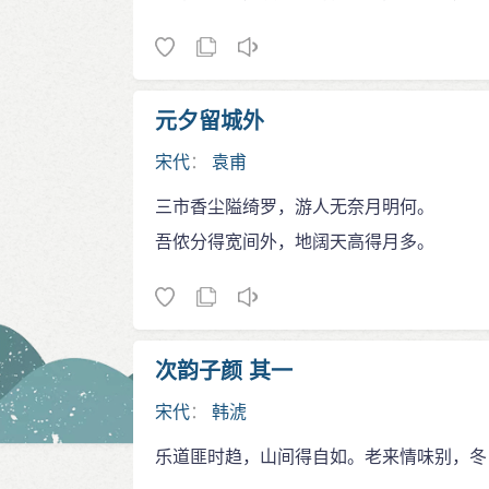
元夕留城外
宋代
：
袁甫
三市香尘隘绮罗，游人无奈月明何。
吾侬分得宽间外，地阔天高得月多。
次韵子颜 其一
宋代
：
韩淲
乐道匪时趋，山间得自如。老来情味别，冬