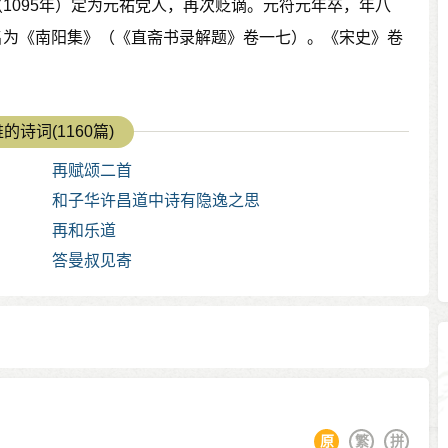
1095年）定为元祐党人，再次贬谪。元符元年卒，年八
名为《南阳集》（《直斋书录解题》卷一七）。《宋史》卷
的诗词(1160篇)
再赋颂二首
和子华许昌道中诗有隐逸之思
再和乐道
答曼叔见寄
原
繁
拼