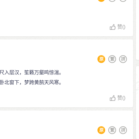
赞
()
原
繁
拼
尺入层汉，笙籁万壑鸣惊湍。
卧北窗下，梦跨黄鹄天风寒。
赞
()
原
繁
拼