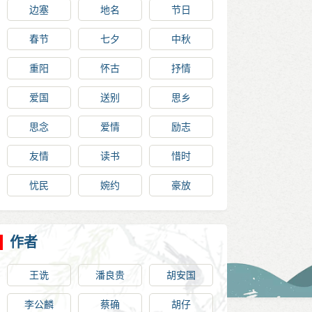
边塞
地名
节日
春节
七夕
中秋
重阳
怀古
抒情
爱国
送别
思乡
思念
爱情
励志
友情
读书
惜时
忧民
婉约
豪放
作者
王诜
潘良贵
胡安国
李公麟
蔡确
胡仔