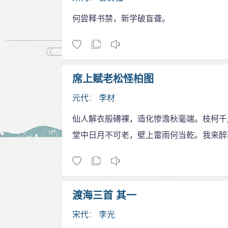
何尝释书禁，新学破盲聋。
席上赋老松怪柏图
元代
：
李材
仙人解衣般礡裸，造化惨澹秋毫端。枝柯千
堂中日月不可老，壁上雷雨何当乾。我来醉
渡海三首 其一
宋代
：
李光