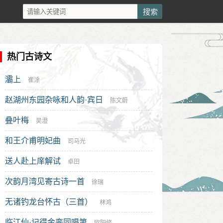
热门古诗文
灞上
崔涂
赵湖州东园杂咏和人韵·宾日
陈文蔚
叠叶梅
吴澄
和王介甫明妃曲
司马光
送人赴上庠解试
卓田
次韵月湾见寄古诗一首
徐瑞
无诸钓龙台怀古（三首）
林鸿
临江仙·记得金銮同唱第