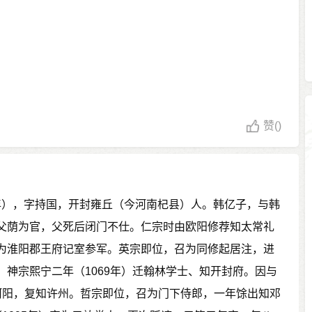
赞
()
98年），字持国，开封雍丘（今河南杞县）人。韩亿子，与韩
父荫为官，父死后闭门不仕。仁宗时由欧阳修荐知太常礼
为淮阳郡王府记室参军。英宗即位，召为同修起居注，进
。神宗熙宁二年（1069年）迁翰林学士、知开封府。因与
河阳，复知许州。哲宗即位，召为门下侍郎，一年馀出知邓