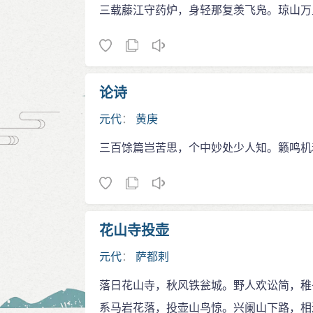
三载藤江守药炉，身轻那复羡飞凫。琼山万
论诗
元代
：
黄庚
三百馀篇岂苦思，个中妙处少人知。籁鸣机
花山寺投壶
元代
：
萨都剌
落日花山寺，秋风铁瓮城。野人欢讼简，稚
系马岩花落，投壶山鸟惊。兴阑山下路，相