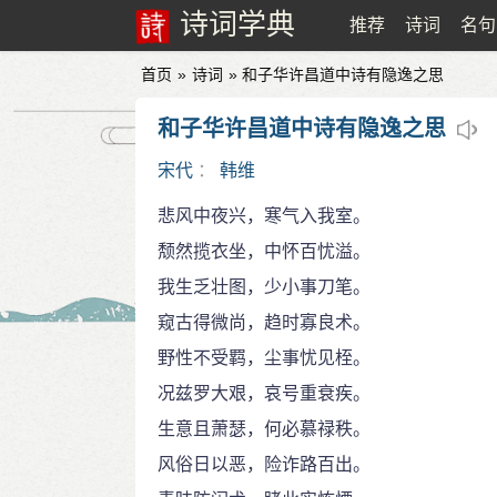
诗词学典
推荐
诗词
名句
首页
»
诗词
» 和子华许昌道中诗有隐逸之思
和子华许昌道中诗有隐逸之思
宋代
：
韩维
悲风中夜兴，寒气入我室。
颓然揽衣坐，中怀百忧溢。
我生乏壮图，少小事刀笔。
窥古得微尚，趋时寡良术。
野性不受羁，尘事忧见桎。
况兹罗大艰，哀号重衰疾。
生意且萧瑟，何必慕禄秩。
风俗日以恶，险诈路百出。