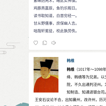
素昧防闲术，睹此实怖慄。
鸡豚燕嘉辰，鱼钓乐暇日。
读书取知道，白首穷经一。
甘从野儒事，庶保幽人吉。
咄哉轩冕徒，校此孰劳佚。
韩维
韩维
（1017年～10
绛、韩缜等为兄弟。以
院，不久出通判泾州。
知制诰、知通进银台司
王安石议论不合，出知襄州，改许州，历