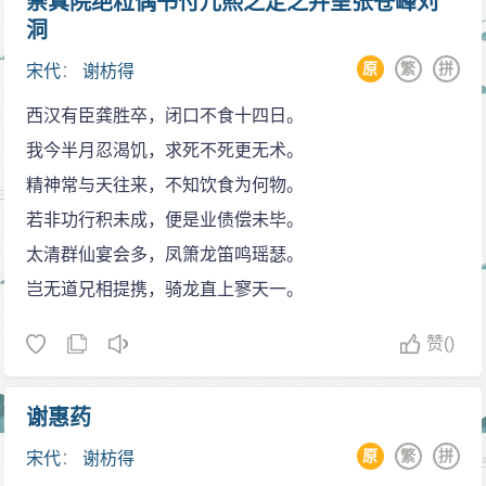
崇真院绝粒偶书付儿熙之定之并呈张苍峰刘
五十一休官，平生实历，不满八月，俸禄无一毫归家养
意了，令他沿长江以察访使的职务成行，正当吕文焕北
洞
亲，己不可言孝矣……亲丧在浅土，贫不能礼葬，苫块
归而去，没有见到他就返回。
原
繁
拼
宋代
：
谢枋得
余息，心死形存”。所谓悠悠寸草心，十分感人。在《与
谢枋得以江东提刑、江西招谕使的身份担任信州知
参政魏容斋书》中“宋室遗臣，只欠一死。上天降其才，
西汉有臣龚胜卒，闭口不食十四日。
州。第二年正月，吕师夔与武万户分别平定江东一带，
其生也有日，其死也有时，某愿一死全节矣，所恨时未
我今半月忍渴饥，求死不死更无术。
谢枋得以兵挡之，派前锋呼喊说：“谢提刑来了。”吕师夔
至耳。”更足以证明他决心为国殉难，视死如归的民族气
精神常与天往来，不知饮食为何物。
的军队驰到军前，用箭射谢枋得，箭头一直射到马前，
节。
若非功行积未成，便是业债偿未毕。
谢枋得逃入安仁，调淮士张孝忠迎战团湖坪，箭射完
绝命诗
太清群仙宴会多，凤箫龙笛鸣瑶瑟。
了，张孝忠挥动双刀杀死了一百多人。
《崇真院绝粒偶书付儿熙之定之并呈张苍峰刘洞斋
岂无道兄相提携，骑龙直上寥天一。
流亡生涯
华甫》
在此国家存亡关头，谢枋得又挺身出来组织抗战。
赞
()
西汉有臣龚胜卒，闭口不食十四日。我今半月忍渴
由于南宋最高统治集团畏战，左丞相留梦炎弃职逃跑，
饥，求死不死更无术。
兵部尚书吕师孟降元，其他不少封疆大臣和前线将领也
谢惠药
精神常与天往来，不知饮食为何物。若非功行积未
纷纷投敌，大片国土沦丧。公元1276年正月，元军进攻
原
繁
拼
宋代
：
谢枋得
成，便是业债偿未毕。
宋朝江东地区。谢枋得亲自率兵与元军展开了一场血