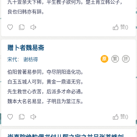
九十萱亲天下稀，平生教子欲何为。楚王肯立韩公子，
上多春日，特叩柴门觅一茶。
放回家乡。此后，他隐居弋阳的家中，没有出仕，主要
良也归韩亦有辞。
再如《小孤山》：人言此是海门关，海眼无涯骇众
还是由于他厌恶统治集团的欺压百姓，昏庸无能，腐败
观。天地偶然留砥柱，江山有此障狂澜。坚如猛士敌场
透顶。这期间，他闭门讲学，向弟子宣传爱国思想，并
赞
()
立，危似孤臣末世难。明日登峰须造极，渺观宇宙我心
鄙视权贵，足迹不入豪门。
宽。
保家卫国
赠卜者魏易斋
文章
咸淳三年(1267)，朝廷赦免谢枋得，允准回居乡里，
原
繁
拼
宋代
：
谢枋得
谢枋得除了诗在当时非常有名，读之朗朗上口，回
应吴潜征辟，组织民兵抗元。公元1271年，蒙古改国号
味无穷，他的文也可堪称一流。他无书不读，在当时也
伯阳曾著易参同，夺尽阴阳造化功。
为元。1275年，元将伯颜率元兵大举攻宋。
是非常有名的学者，他写了大量的书、序、记、启等方
白玉五城人可到，黄金一鼎道无穷。
德祐元年(1275)，吕文焕引导元兵沿长江东下攻占鄂
面的文章，“文词清丽，高迈奇绝，汪洋演迤，自成一
先生救世心衣苦，后派多才命必通。
州、黄州、蕲州、安庆、九江，凡是他的亲友、部下都
家”。他所作文章，切中时弊，令人读之泣下。如《谒辛
魏本大名名易显，子明且为筮江东。
被诱降而献出城邑，于是屯驻建康。谢枋得与吕师夔友
稼轩先生祠记》、《上丞相留忠斋书》、《上程雪楼御
善，于是应诏上书，以一族人举保吕师夔可以信任，希
赞
()
史书》、《与参政魏容斋书》等都是文中上品，不可多
望分给沿长江诸屯兵让他统帅，以他为镇抚使，使之行
得。他在《上程雪楼御史书》中写道：“某三十一而仕，
程成功，又愿亲自到江州会见吕文焕与他议论。朝廷同