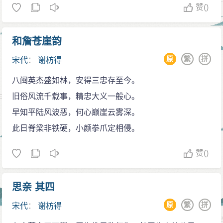
中，就深刻地反映了劳动人民的辛苦，揭露了封建统治
赞
()
部架阁，负责招募民兵，筹集军饷，保卫饶、信、抚三
者的荒淫腐败。他描写道
州。谢枋得变卖家产，八方奔走，经他多方筹措，共招
子规啼彻四更时，起视蚕稠怕叶稀。不信楼头杨柳
和詹苍崖韵
募得民兵一万多人。
月，玉人歌舞未曾归
景定五年（1264），他在建康当考官时，当时的丞
原
繁
拼
宋代
：
谢枋得
天还没亮，蚕妇就起床查看，担心蚕多了，桑叶不
相兼枢密使叫贾似道，他奉行投降政策，奉币向蒙古军
八闽英杰盛如林，安得三忠存至今。
够吃，而此时达官贵富们还在歌舞宴乐，多似“朱门酒肉
求和，加上蒙古大汗蒙哥刚死，内乱发生，忽必烈答应
旧俗风流千载事，精忠大义一般心。
臭，路有冻死骨”啊！
了条件，率蒙古军北撤去争夺王位。蒙军刚撤，贾似道
早知平陆风波恶，何心巅崖云雾深。
枋得的诗还擅用隐喻，有很强的艺术感染力。如
就开始行打算法，诬陷各地抗蒙将领贪污军费，逼他们
此日脊梁非铁硬，小颜拳爪定相侵。
《庆全庵桃花》。他借陶渊明描写的世外桃源其居民为
破产赔偿。谢枋得极为愤慨，也对时局失望至极，便以
避秦乱而隐居此地，来反映自己的处境。
赞
()
贾似道政事为题，言“兵必至，国必亡”。指出贾似道“窃政
寻得桃源好避秦，桃红又是一年春。花飞莫遣随流
柄，害忠良，误国毒民”，为此，漕使陆景思抓住了这件
水，怕有渔郎来问津。
事，送上这种文稿给贾似道，贾似道则以谢枋得居乡不
思亲 其四
谢枋得的一些小诗也写得隽永清鲜，情意盎然。如
守法纪、起兵时冒领使用科降钱，又诽谤他，追夺两
原
繁
拼
宋代
：
谢枋得
《觅茶》：茂绿林中三五家，短墙半露小桃花。客行马
官，贬谪兴国（今湖北阳新县），直到公元1267年才被