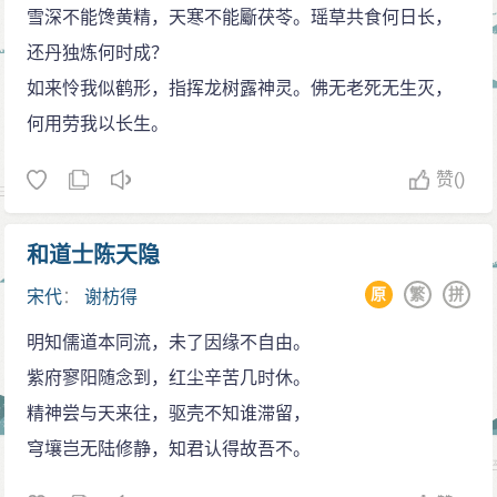
太清群仙宴会多，凤箫龙笛鸣瑶瑟。岂无道兄相提
雪深不能馋黄精，天寒不能斸茯苓。瑶草共食何日长，
战，终因孤军无援而失败。三月，元军占领南宋首都临
携，骑龙直上寥天一。
还丹独炼何时成？
安，并将宋恭宗、太后全氏、太皇太后谢氏俘往元朝上
编辑《千家诗》
如来怜我似鹤形，指挥龙树露神灵。佛无老死无生灭，
都，谢氏曾寄诏书命令南宋臣民降元，但谢枋得拒绝降
我国古代为儿童启蒙教育而编的一部诗集，相当于
何用劳我以长生。
元。五月，南宋景炎帝即位，谢枋得被任江东制置使。
现在的小学课本。《千家诗》原名《分门纂类唐宋时贤
于是，他再次招集义兵，继续进行抗元斗争，但终因寡
赞
()
千家诗选》，宋朝刘克庄编辑。南宋末年谢枋得对原有
不敌众而失败。由于元军的追捕，他被迫隐姓埋名，逃
《千家诗》有所整理增删，成为谢枋得编辑《千家
亡福建，隐遁于建宁唐石山中，宋亡，流寓建阳，以卖
和道士陈天隐
诗》。从此《千家诗》有两种版本并行与世。
卜教书度日。这场战争中，谢枋得的妻子李氏饶州安仁
原
繁
拼
宋代
：
谢枋得
人，宁死不屈，与次女和两婢女自尽，谢枋得的两个兄
弟，三个侄子也被元军迫害致死，南宋终因回天乏术，
明知儒道本同流，未了因缘不自由。
走上了灭亡之途。
紫府寥阳随念到，红尘辛苦几时休。
谢枋得逃到福建后，曾长期流亡在建阳一带的穷山
精神尝与天来往，驱壳不知谁滞留，
野岭之间，生活极其贫困。他每天穿着麻衣草鞋，面向
穹壤岂无陆修静，知君认得故吾不。
东方痛哭，藉以悼念已亡的故国。谢枋得不做元朝的顺