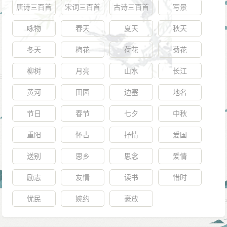
唐诗三百首
宋词三百首
古诗三百首
写景
枋得的文名和威望，元朝曾先後五次派人来诱降，但都
被他用严词拒绝，并写《却聘书》：“人莫不有一死，或
咏物
春天
夏天
秋天
重于泰山，或轻于鸿毛，若逼我降元，我必慷慨赴死，
冬天
梅花
荷花
菊花
决不失志。”
柳树
月亮
山水
长江
1288年冬天，大雪纷飞，福建行省参政魏天佑奉元
帝之命，强迫谢枋得北上大都。这时，谢枋得虽然形容
黄河
田园
边塞
地名
枯瘦，但仍精神抖擞，慷慨赋诗赠别亲友。他一到大
节日
春节
七夕
中秋
都，就问明太皇太后谢道清坟墓和宋恭宗所在的方向，
重阳
怀古
抒情
爱国
恸哭再拜，后拘留于悯忠寺（今法源寺），见壁间有曹
娥碑，哭泣说：“小女子犹尔，吾岂不汝若哉！”并再次进
送别
思乡
思念
爱情
行绝食斗争。留梦炎派医生拿了杂有米饭的药汤请他去
励志
友情
读书
惜时
喝，他一面怒骂，一面将药罐拂在地上。四月初五，谢
忧民
婉约
豪放
枋在大都悯忠寺(今北京法源寺)，绝食五天，终于为国尽
节，至死未降为元臣。