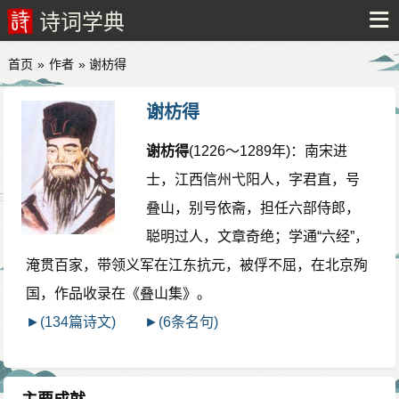
诗词学典
首页
»
作者
» 谢枋得
谢枋得
谢枋得
(1226～1289年)：南宋进
士，江西信州弋阳人，字君直，号
叠山，别号依斋，担任六部侍郎，
聪明过人，文章奇绝；学通“六经”，
淹贯百家，带领义军在江东抗元，被俘不屈，在北京殉
国，作品收录在《叠山集》。
►(134篇诗文)
►(6条名句)