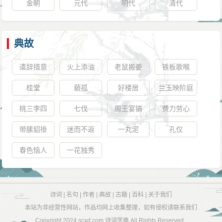
金朝
元代
明代
清代
典故
遣辞措意
火上添油
老鼠搬姜
铁板歌喉
桂堂
藐孤
好楼居
兰玉映阶庭
桃三李四
七伐
周王宴镐
费力劳心
带膆貂褂
迷而不返
一丸泥
孔仅
春色恼人
一花独秀
诗词
|
名句
|
作者
|
典故
|
古籍
|
百科
|
关于我们
本站为非经营性网站，作品均网上收集整理，如有侵权请联系我们
Copyright 2024
scxd.com 诗词学典
All Rights Reserved .