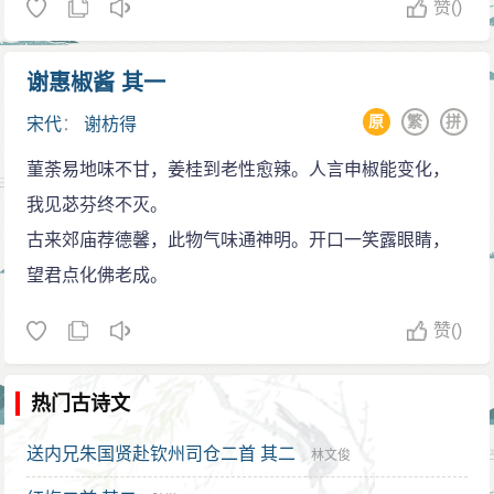
赞
()
民，以卜卦、织卖草鞋或教书为生。曾到武夷山拜访遗
民熊禾。在流亡期间，谢枋得创作了大量的诗和文，反
谢惠椒酱 其一
映人民的疾苦，痛斥南宋的昏暗和大臣们的卖国求荣，
原
繁
拼
宋代
：
谢枋得
表达对复国还乡的强烈愿望，艺术成就极高。
叠山精神
菫荼易地味不甘，姜桂到老性愈辣。人言申椒能变化，
谢枋得有《叠山集》，存词一首。
我见苾芬终不灭。
长女谢葵英适安仁通判周铨，早寡，后闻父亡亦投
古来郊庙荐德馨，此物气味通神明。开口一笑露眼睛，
水而死，人称其投水处为“孝烈叠山”，谢枋得被贬，谪居
望君点化佛老成。
在兴国军的叠山，谢枋得就以此为号。苏东坡曾经作诗
赞
()
中有“溪上青山三百叠”，兴国军属江南西路管辖。它位处
长江西南面，州城紧靠长江支流富川的北岸。黄州是在
热门古诗文
离兴国军不远的长江北岸。早在宋神宗元丰三年(1080)，
苏轼曾因“乌台诗案”被贬到黄州居住，过着极其艰苦淡泊
送内兄朱国贤赴钦州司仓二首 其二
林文俊
的生活，境况和谢枋得非常相似。当年，苏轼曾经在黄