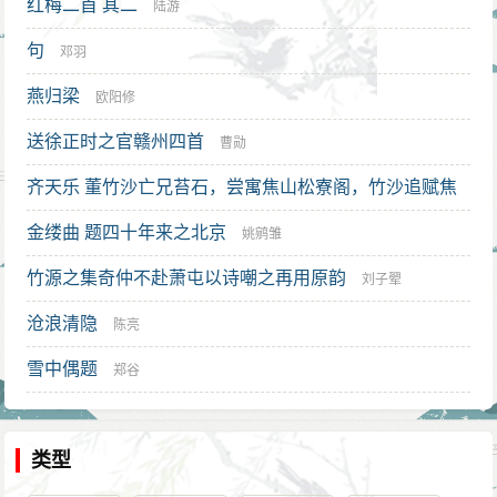
红梅二首 其二
陆游
州城东东坡的数十亩营防废地上垦荒耕种，于大雪天在
句
邓羽
这里修建房子，还亲自写了“东坡雪堂”匾额，并从此自号
“东坡居士”。谢枋得十分崇敬苏轼，苏轼在兴国军写的一
燕归梁
欧阳修
首七律诗：《自兴国往筠宿石驿南二十五里野人舍》。
送徐正时之官赣州四首
曹勋
溪上青山三百叠，快马轻衫来一抹。倚山修竹有人
齐天乐 董竹沙亡兄苔石，尝寓焦山松寮阁，竹沙追赋焦
家，横道清泉知我渴。芒鞋竹杖自轻软，蒲荐松床亦香
山夜话诗
金缕曲 题四十年来之北京
蒋春霖
滑。夜深风露满中庭，惟见孤萤自开阖。
姚鹓雏
谢枋得对这首诗的格调和意境，非常推崇，在如此
竹源之集奇仲不赴萧屯以诗嘲之再用原韵
刘子翚
艰难的环境下，苏轼还有这种洒脱的风度，于是谢枋得
沧浪清隐
陈亮
取首句“溪上青山三百叠”，模仿苏轼，也为自己的读书堂
雪中偶题
郑谷
写了—块“叠山”二字的匾额，并从此自号“叠山”，而人们
也因此尊称他为“叠山先生”。
绝食殉国
类型
元朝统一中国后，就开始拉拢汉族士大夫，由于谢