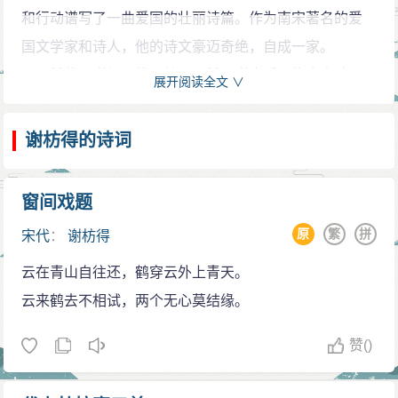
情，于唐宋赠序文中，颇具特色。还有《宋辛稼轩先生
和行动谱写了一曲爱国的壮丽诗篇。作为南宋著名的爱
墓记》记辛弃疾垂殁之语，以为其"精忠大义，不在张忠
国文学家和诗人，他的诗文豪迈奇绝，自成一家。
献、岳武穆下"，高度评价辛弃疾的爱国精神，也正反映
其伯父谢征明抗元战死，其父谢应琇因忤贵官被冤
展开阅读全文 ∨
了他自己的节操。
枉死，谢枋得由母亲桂氏教养，自幼颖悟，每次看书，
诗词成就
五行一齐看下来，过目一看，终身不忘。《宋史列传》
谢枋得的诗词
谢枋得诗伤时感旧，沉痛苍凉，诗风朴素端正，有
对谢枋得是这样描绘：“为人豪爽，每观书五行俱下，一
时也饶有韵致。如《武夷山中》写道："十年无梦得还
览终身不忘。性好直言，一与人论古今治乱国家事，必
窗间戏题
家，独立青峰野水涯。天地寂寥山雨歇，几生修得到梅
掀髯抵几，跳跃自奋，以忠义自任”。
原
繁
拼
花。"述其转徙山中的十年岁月，颇含隐痛。《初到建宁
宋代
：
谢枋得
他好说直话，一与别人论述古今治乱的国家大事，
赋诗一首》是他北上前的诀别诗，起句即以"雪中松柏愈
云在青山自往还，鹤穿云外上青天。
一定是掀起胡子，抵着几案，跳跃自奋，显得很激动的
青青"自喻，高风亮节，视死如归，亦感人至深。
云来鹤去不相试，两个无心莫结缘。
样子。以“忠义”作为己任。徐霖称他为：“如受惊的白鹤伴
所著《叠山集》16卷，有《四部丛刊》影印明刊
云霄而飞，不可能用笼子来束缚他。”
赞
()
本。他评点的《文章轨范》，以文章类别编选文章，是
中进士 怒斥奸佞
南宋一部重要的评注选本，被誉为集合宋人评点学之大
宋朝是民族危机深重的时代，特别是南宋末期，当