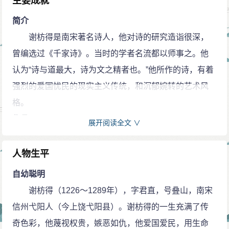
主要成就
简介
谢枋得是南宋著名诗人，他对诗的研究造诣很深，
曾编选过《千家诗》。当时的学者名流都以师事之。他
认为“诗与道最大，诗为文之精者也。”他所作的诗，有着
强烈的爱国忧民的现实主义传统，和沉郁婉转的艺术风
格。
作品
展开阅读全文 ∨
谢枋得为文推尊欧、苏，认为"欧苏起遐方僻壤,以古
道自任，发为词华，经天纬地，天下学士皆知所宗"。他
人物生平
对宋末文风颇表不满，指出"七十年来，文体卑陋极
自幼聪明
矣"（《与杨石溪书》），于是以振兴斯文自任。他的散
谢枋得（1226～1289年），字君直，号叠山，南宋
文格调高奇，很有气势。《上丞相留忠斋书》写得慷慨
信州弋阳人（今上饶弋阳县）。谢枋得的一生充满了传
愤激，义正词严；《送史县尹朝京序》。则有见解有感
奇色彩，他蔑视权贵，嫉恶如仇，他爱国爱民，用生命