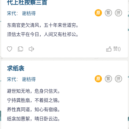
代上杜按察三首
成。
时，以理宗为首的南宋封建统治集团，荒淫腐朽，再加
谢枋得的诗大都是在民族存亡严重关头，同南宋奸
原
繁
拼
宋代
：
谢枋得
上宦官董宋臣和权臣贾似道祸国殃民，南宋的政治十分
臣、蒙古贵族统治者作斗争时所作，因而具有强烈的爱
黑暗。
东南官吏欠清风，五十年来世道穷。
国主义精神。在《元旦阻雨》、《春日闻杜鹃》、《寄
宝祐四年(1256)与文天祥同科中进士。谢枋得对策时
须信太平在今日，人间又有杜祁公。
谢叔鲁》、《思亲》等诗中，通过对故国的怀念舆留
严厉地攻击丞相董槐与宦官董宋臣，本意希望擢升中进
恋，表达了他对复国还乡的强烈希望，抒发了一个爱国
赞
()
士甲科，到公布考生名单，考中乙科。任命担任抚州司
者光阴磊落的胸怀。在《别二子及良友》一诗中，他又
户参军，随即弃职而去。
以雪中松柏自比，比喻自己永远独立不移的民族气节，
求纸衾
次年复试教官，中兼经科，担任建宁府教授。未
表明他为坚持民族大义，敢于傲霜斗雪的铁骨松风。
原
繁
拼
宋代
：
谢枋得
上，吴潜宣抚江南东、西两路，命他担任干办公事。团
雪中松柏愈青青，扶植纲常在此行。天下久无龚胜
结民兵，以保护饶州、信州、抚州，用科降钱米以作为
避世知无地，危身只信天。
洁，人间何独伯夷清。义高便觉生堪舍，礼重方知死甚
地方民兵的食粮。谢枋得说服邓、傅二姓所属二社各大
宁持龚胜扇，不着挺之锦。
轻。南八男儿终不屈，皇天上帝眼分明。
家，得到民兵一万多人，驻守信州，到兵退后，朝廷核
养性真同道，知心有宿缘。
南宋灭亡后，孤单一人，卖卜为生，因而深知人民
实各项军费，差一点没有免除科降钱。
纸衾加惠絮，晴日卧云边。
疾苦，写出了不少反映人民疾苦的诗篇。如《蚕妇吟》
1258年，蒙古军大举攻宋，谢枋得被朝廷任为礼兵