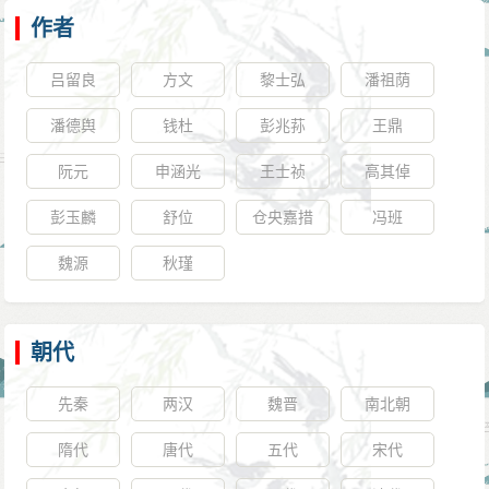
遗书自称“大元制世，民物一新，宋室孤臣，只欠一
作者
死。某所以不死者，以九十三岁之母在堂耳，先妣以今
吕留良
方文
黎士弘
潘祖荫
年二月，考终于正寝，某自今无意人间事矣！”。其子定
潘德舆
钱杜
彭兆荪
王鼎
之负骸骨归信州，葬故乡弋阳玉亭龚原。门人私谥他为
“文节”。
阮元
申涵光
王士祯
高其倬
谢枋得用死来表示抗拒，从出发北上那天起，就开
彭玉麟
舒位
仓央嘉措
冯班
始绝食。后来，为了能活着到大都，看见被元军 俘虏的
魏源
秋瑾
谢太后和恭宗后，才每天吃少量的蔬菜水果维持生命。
到大都后，尚书留梦炎下令把他安排到悯忠寺休
养。谢枋得住的那间屋子中，墙上有一块纪念曹娥的
朝代
碑。谢枋得看碑后，痛哭地说：“一个年轻的女子尚能为
先秦
两汉
魏晋
南北朝
父尽孝，我怎能不为国殉难呢？”从此，他开始绝食。5天
后，谢枋得终于以死殉国，那年他64岁。
隋代
唐代
五代
宋代