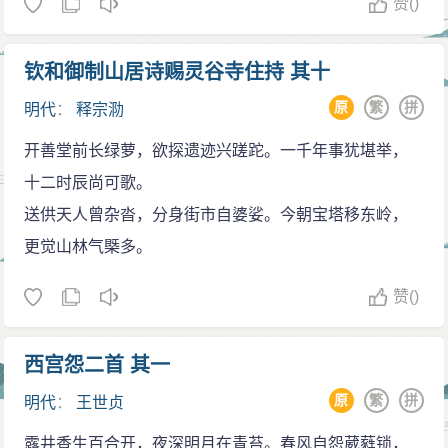
赞
()
钦和御制山居诗赐灵谷寺住持 其十
原
繁
拼
明代
：
释宗泐
开善堂前长绿萝，欲探遗迹兴蹉跎。一千年事犹堪举，
十二时辰尚可歌。
送供天人曾杂沓，分身街市自婆娑。今朝宝塔移东岭，
更觉山林气槩多。
赞
()
西宫怨二首 其一
原
繁
拼
明代
：
王世贞
露井香生百合开，夜深明月在青苔。春风自怨葳蕤锁，