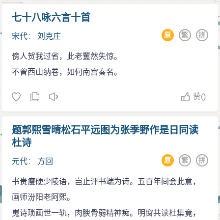
七十八咏六言十首
原
繁
拼
宋代
：
刘克庄
傍人贺我过省，此老矍然失惊。
不曾西山纳卷，如何南宫奏名。
赞
()
题郭熙雪晴松石平远图为张季野作是日同读
杜诗
原
繁
拼
元代
：
方回
书贵瘦硬少陵语，岂止评书端为诗。五百年间会此意，
画师汾阳老阿熙。
嵬诗琐画世一轨，肉腴骨弱精神痴。明窗共读杜集竟，