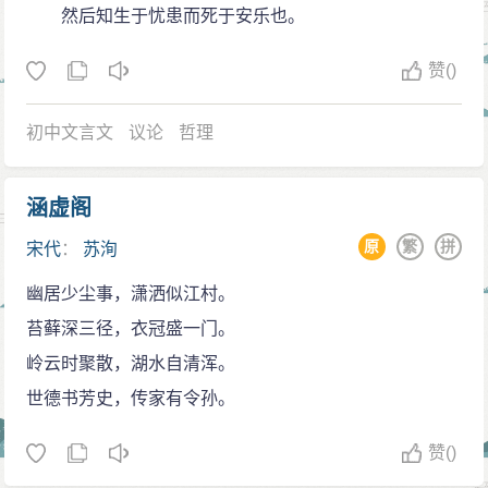
然后知生于忧患而死于安乐也。
赞
()
初中文言文
议论
哲理
涵虚阁
原
繁
拼
宋代
：
苏洵
幽居少尘事，潇洒似江村。
苔藓深三径，衣冠盛一门。
岭云时聚散，湖水自清浑。
世德书芳史，传家有令孙。
赞
()