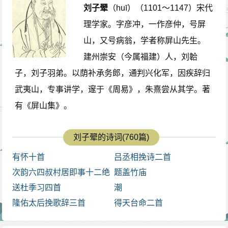
刘子翚
（huī）（1101～1147）宋代
理学家。字彦冲，一作彦仲，号屏
山，又号病翁，学者称屏山先生。
建州崇安（今属福建）人，刘韐
子，刘子羽弟。以荫补承务郎，通判兴化军，因疾辞归
武夷山，专事讲学，邃于《周易》，朱熹尝从其学。著
有《屏山集》。
刘子翚的诗词(760篇)
有怀十首
吕丞相挽诗二首
次韵六四叔村居即事十二绝
题盖竹庙
送杜季习四首
潮
隆佑太后挽歌辞三首
得天台命二首