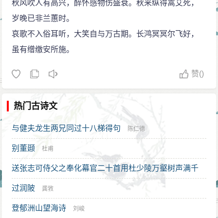
秋风吹人有高兴，醉怀感物伤盛衰。秋来纵得蒿艾死，
岁晚已非兰蕙时。
哀歌不入俗耳听，大笑自与万古期。长鸿冥冥尔飞好，
虽有缯缴安所施。
赞
()
热门古诗文
与健夫龙生两兄同过十八梯得句
陈仁德
别董颋
杜甫
送张志可侍父之奉化幕官二十首用杜少陵万壑树声满千
崖秋气高浮舟出郡郭别酒寄江涛为韵 其八
过润陂
丁复
龚敩
登郁洲山望海诗
刘峻