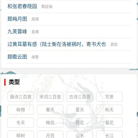
和张君春晓园
黎廷瑞
题梅月图
周瑛
九芙蓉峰
袁甫
过黄耳墓有感（陆士衡在洛被祸时，寄书犬也
袁凯
题瞻云图
胡奎
类型
唐诗三百首
宋词三百首
古诗三百首
写景
咏物
春天
夏天
秋天
冬天
梅花
荷花
菊花
柳树
月亮
山水
长江