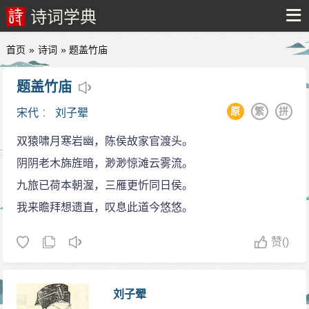
诗词学典
首页
»
诗词
» 题盖竹庙
题盖竹庙
原
繁
拼
宋代
：
刘子翚
双猿啸月寒岩幽，陈侯故家官渡头。
阴阴老木旆旌暗，渺渺惊滩云雾流。
九旅已荷本朝渥，三雁更忻同日侯。
我来瞻拜想遗直，叹息此道今悠悠。
赞
()
刘子翚