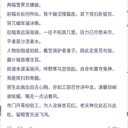
两幅雪霁叉横披。
前幅长松何所似，铁干皴涩撑霜皮。其下怪石卧狻兕，
突兀崷崒凝冰嘶。
后幅澌远渐迤逦，一往不知其几里。目力已尽势未尽，
平者是沙流者水。
人物如指或如蚁，戴笠骑驴者谁子。顾此定是觅句翁，
羸仆缩首襆冻耳。
欲渡未渡溪坂间，啐野寒乌忽惊起。自非布置夺鬼神，
焉能挥扫到骨髓。
郭生此画出自古心胸，亦如工部百世诗中龙。清癯劲峭
谢妩媚，略无一点沾春风。
市门丹青纷俗工，为人涂抹杏花红。老夫神交此石与此
松，留眼雪天送飞鸿。