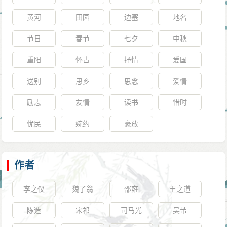
黄河
田园
边塞
地名
节日
春节
七夕
中秋
重阳
怀古
抒情
爱国
送别
思乡
思念
爱情
励志
友情
读书
惜时
忧民
婉约
豪放
作者
李之仪
魏了翁
邵雍
王之道
陈造
宋祁
司马光
吴芾