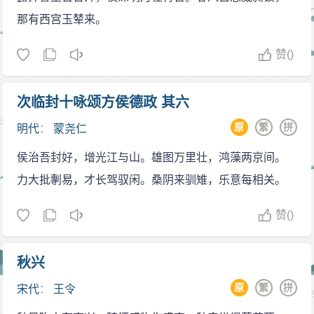
那有西宫玉辇来。
赞
()
次临封十咏颂方侯德政 其六
原
繁
拼
明代
：
蒙尧仁
侯治吾封好，增光江与山。雄图万里壮，鸿藻两京间。
力大批剸易，才长驾驭闲。桑阴来驯雉，乐意每相关。
赞
()
秋兴
原
繁
拼
宋代
：
王令