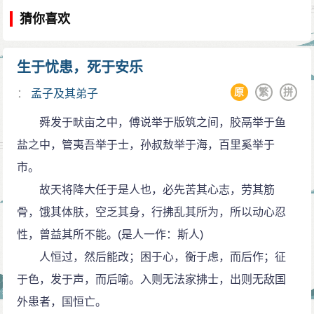
猜你喜欢
生于忧患，死于安乐
原
繁
拼
：
孟子及其弟子
舜发于畎亩之中，傅说举于版筑之间，胶鬲举于鱼
盐之中，管夷吾举于士，孙叔敖举于海，百里奚举于
市。
故天将降大任于是人也，必先苦其心志，劳其筋
骨，饿其体肤，空乏其身，行拂乱其所为，所以动心忍
性，曾益其所不能。(是人一作：斯人)
人恒过，然后能改；困于心，衡于虑，而后作；征
于色，发于声，而后喻。入则无法家拂士，出则无敌国
外患者，国恒亡。