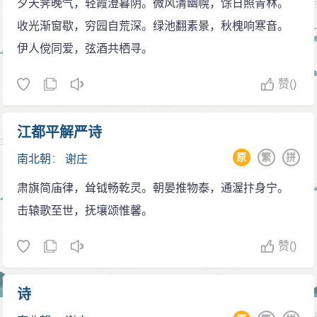
夕天霁晚气，轻霞澄暮阴。微风清幽幌，馀日照青林。
收光渐窗歇，穷园自荒深。绿池翻素景，秋槐响寒音。
伊人傥同爱，弦酒共栖寻。
赞
()
江都平解严诗
原
繁
拼
南北朝
：
谢庄
肃旗简庙律，耸钺畅乾灵。朝晏推物泰，通渥抃身宁。
击辕歌至世，抚壤颂惟馨。
赞
()
诗