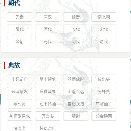
朝代
先秦
两汉
魏晋
南北朝
隋代
唐代
五代
宋代
金朝
元代
明代
清代
典故
出死断亡
巫山楚梦
鸽栖佛影
放出头
云涌飙发
自食其果
山遥路远
分杯羹
乐毅贤
贮书怀袖
自相践踏
广寒仙子
荆轲歌易水
万言书
璧谢
分金掰两
冯唐老
枉费时日