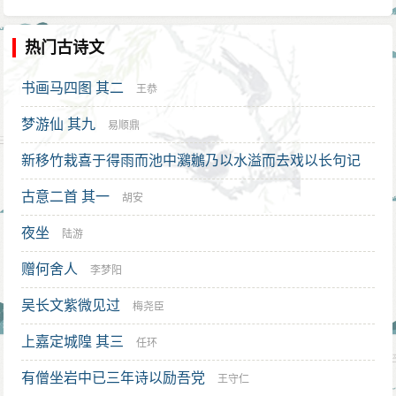
热门古诗文
书画马四图 其二
王恭
梦游仙 其九
易顺鼎
新移竹栽喜于得雨而池中鸂鶒乃以水溢而去戏以长句记
之
古意二首 其一
陆游
胡安
夜坐
陆游
赠何舍人
李梦阳
吴长文紫微见过
梅尧臣
上嘉定城隍 其三
任环
有僧坐岩中已三年诗以励吾党
王守仁