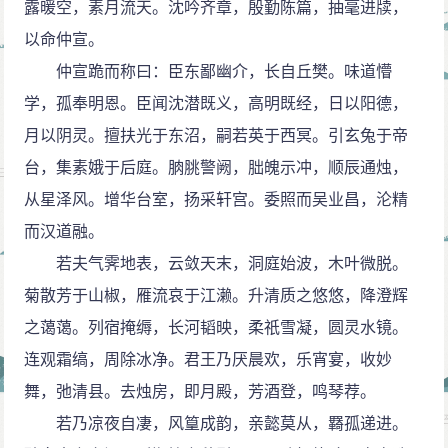
露暖空，素月流天。沈吟齐章，殷勤陈篇，抽毫进牍，
以命仲宣。
仲宣跪而称曰：臣东鄙幽介，长自丘樊。味道懵
学，孤奉明恩。臣闻沈潜既义，高明既经，日以阳德，
月以阴灵。擅扶光于东沼，嗣若英于西冥。引玄兔于帝
台，集素娥于后庭。朒脁警阙，朏魄示冲，顺辰通烛，
从星泽风。增华台室，扬采轩宫。委照而吴业昌，沦精
而汉道融。
若夫气霁地表，云敛天末，洞庭始波，木叶微脱。
菊散芳于山椒，雁流哀于江濑。升清质之悠悠，降澄辉
之蔼蔼。列宿掩缛，长河韬映，柔祇雪凝，圆灵水镜。
连观霜缟，周除冰净。君王乃厌晨欢，乐宵宴，收妙
舞，弛清县。去烛房，即月殿，芳酒登，鸣琴荐。
若乃凉夜自凄，风篁成韵，亲懿莫从，羇孤递进。