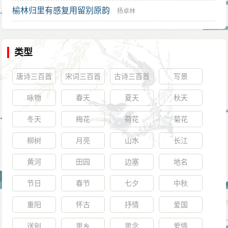
榆林归里有感复用留别原韵
杨卓林
类型
唐诗三百首
宋词三百首
古诗三百首
写景
咏物
春天
夏天
秋天
冬天
梅花
荷花
菊花
柳树
月亮
山水
长江
黄河
田园
边塞
地名
节日
春节
七夕
中秋
重阳
怀古
抒情
爱国
送别
思乡
思念
爱情