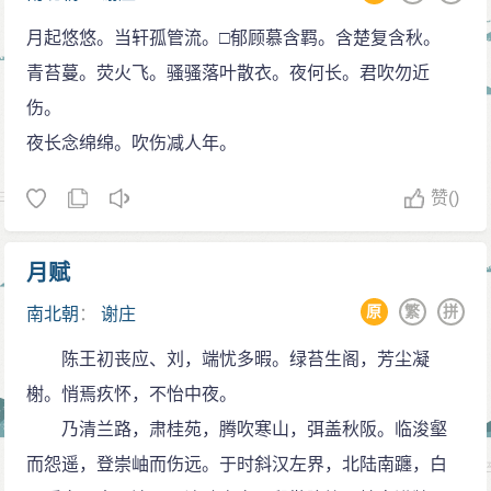
月起悠悠。当轩孤管流。□郁顾慕含羁。含楚复含秋。
青苔蔓。荧火飞。骚骚落叶散衣。夜何长。君吹勿近
伤。
夜长念绵绵。吹伤减人年。
赞
()
月赋
原
繁
拼
南北朝
：
谢庄
陈王初丧应、刘，端忧多暇。绿苔生阁，芳尘凝
榭。悄焉疚怀，不怡中夜。
乃清兰路，肃桂苑，腾吹寒山，弭盖秋阪。临浚壑
而怨遥，登崇岫而伤远。于时斜汉左界，北陆南躔，白