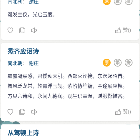
原
繁
拼
南北朝
：
谢庄
诞发兰仪，光启玉度。
赞
()
烝齐应诏诗
原
繁
拼
南北朝
：
谢庄
霜露凝宸感，肃僾动天引。西郊灭湮掩，东溟起昭晋。
舞风泛龙常，轮霞浮玉轫。紫阶协笙镛，金途展应朄。
方见六诗和，永闻九德润。观生识幸渥，睇服惭輶吝。
赞
()
从驾顿上诗