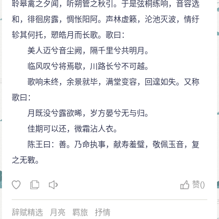
聆皋禽之夕闻，听朔管之秋引。于是弦桐练响，音容选
和，徘徊房露，惆怅阳阿。声林虚籁，沦池灭波，情纡
轸其何托，愬皓月而长歌。歌曰：
美人迈兮音尘阙，隔千里兮共明月。
临风叹兮将焉歇，川路长兮不可越。
歌响未终，余景就毕，满堂变容，回遑如失。又称
歌曰：
月既没兮露欲晞，岁方晏兮无与归。
佳期可以还，微霜沾人衣。
陈王曰：善。乃命执事，献寿羞璧，敬佩玉音，复
之无斁。
赞
()
辞赋精选
月亮
羁旅
抒情