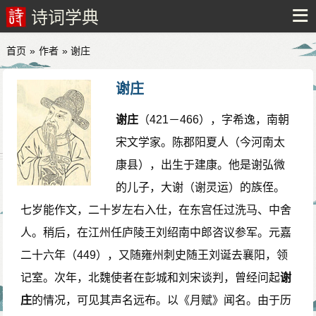
诗词学典
首页
»
作者
» 谢庄
谢庄
谢庄
（421－466），字希逸，南朝
宋文学家。陈郡阳夏人（今河南太
康县），出生于建康。他是谢弘微
的儿子，大谢（谢灵运）的族侄。
七岁能作文，二十岁左右入仕，在东宫任过洗马、中舍
人。稍后，在江州任庐陵王刘绍南中郎咨议参军。元嘉
二十六年（449），又随雍州刺史随王刘诞去襄阳，领
记室。次年，北魏使者在彭城和刘宋谈判，曾经问起
谢
庄
的情况，可见其声名远布。以《月赋》闻名。由于历