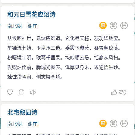
和元日雪花应诏诗
原
繁
拼
南北朝
：
谢庄
从候昭神世，息燧应颂道。玄化尽天秘，凝功毕地宝。
笙镛流七始，玉帛承三造。委霰下璇蕤，叠雪翻琼藻。
积曙境宇明，联萼千里杲。掩映顺云悬，摇裔从风扫。
发贶烛侄前，腾瑞光图表。泽厚见身末，恩逾悟生眇。
竦诚岱驾肃，侧志梁銮矫。
赞
()
北宅秘园诗
原
繁
拼
南北朝
：
谢庄