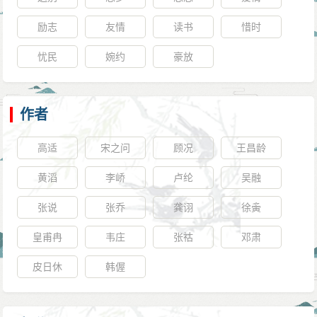
励志
友情
读书
惜时
忧民
婉约
豪放
作者
高适
宋之问
顾况
王昌龄
黄滔
李峤
卢纶
吴融
张说
张乔
龚诩
徐夤
皇甫冉
韦庄
张祜
邓肃
皮日休
韩偓