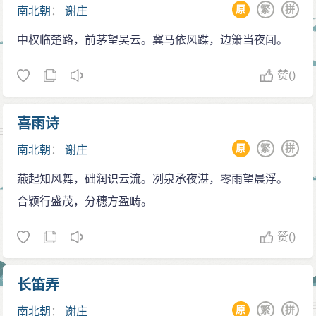
原
繁
拼
南北朝
：
谢庄
中权临楚路，前茅望吴云。冀马依风蹀，边箫当夜闻。
赞
()
喜雨诗
原
繁
拼
南北朝
：
谢庄
燕起知风舞，础润识云流。冽泉承夜湛，零雨望晨浮。
合颖行盛茂，分穗方盈畴。
赞
()
长笛弄
原
繁
拼
南北朝
：
谢庄