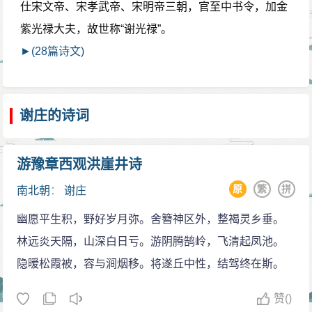
仕宋文帝、宋孝武帝、宋明帝三朝，官至中书令，加金
紫光禄大夫，故世称“谢光禄”。
►(28篇诗文)
谢庄的诗词
游豫章西观洪崖井诗
原
繁
拼
南北朝
：
谢庄
幽愿平生积，野好岁月弥。舍簪神区外，整褐灵乡垂。
林远炎天隔，山深白日亏。游阴腾鹄岭，飞清起凤池。
隐暧松霞被，容与涧烟移。将遂丘中性，结驾终在斯。
赞
()