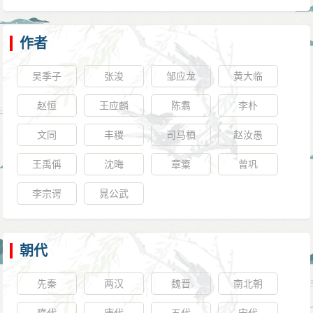
作者
吴季子
张浚
邹应龙
黄大临
赵恒
王应麟
陈翥
李朴
文同
丰稷
司马槱
赵汝愚
王禹偁
沈晦
章楶
曾巩
李宗谔
晁公武
朝代
先秦
两汉
魏晋
南北朝