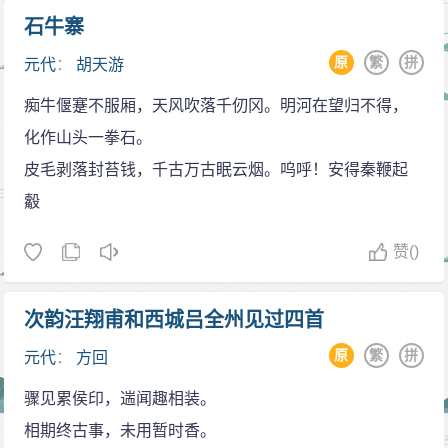
石牛寨
原
繁
拼
元代
：
胡天游
痴牛偃蹇不服厢，天风吹落千仞冈。明河在望归不得，
化作山头一拳石。
皮毛剥落封苔钱，千古万古眠云烟。呜呼！安得秦鞭起
觳
赞
()
次韵汪翔甫和西城吕全州见过四首
原
繁
拼
元代
：
方回
骤见累侯印，遄闻趣相装。
相期终古事，未用暂时香。