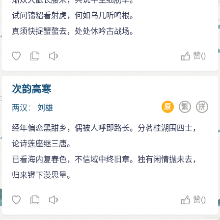
试问锦貂看射虎，何如乌几听鸣根。
真须快捉蟹螯去，处处休吟古战场。
赞
()
次韵高寒
原
繁
拼
两汉
：
刘雄
经年偏恋黑甜乡，偶被人呼即路长。分茗桂湖围四士，
论诗莲座继三唐。
已看海内复春色，不信域中终旧章。独有闲情抛未去，
归来镫下漫思量。
赞
()