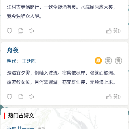
江村古寺偶閒行，一饮全疑酒有灵。水底屈原应大笑，
我今独醉众人醒。
赞
()
舟夜
原
繁
拼
明代
：
王廷陈
澄潭宜夕霁，倒岫入波流。宿桨依枫岸，张筵面橘洲。
露萦鲛女泣，月泻翠娥游。窈窕群仙接，无烦海上求。
赞
()
热门古诗文
诗偈 其一○一