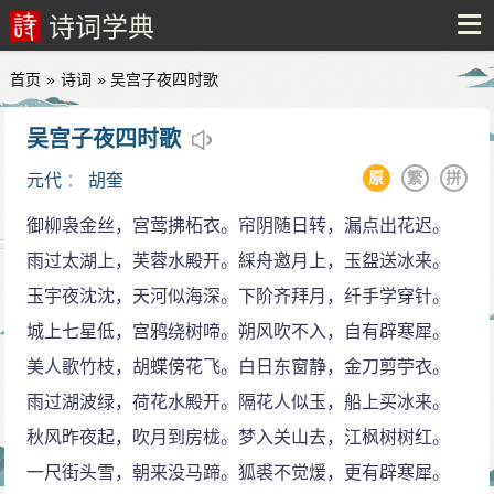
诗词学典
首页
»
诗词
» 吴宫子夜四时歌
吴宫子夜四时歌
原
繁
拼
元代
：
胡奎
御柳袅金丝，宫莺拂柘衣。帘阴随日转，漏点出花迟。
雨过太湖上，芙蓉水殿开。綵舟邀月上，玉盌送冰来。
玉宇夜沈沈，天河似海深。下阶齐拜月，纤手学穿针。
城上七星低，宫鸦绕树啼。朔风吹不入，自有辟寒犀。
美人歌竹枝，胡蝶傍花飞。白日东窗静，金刀剪苧衣。
雨过湖波绿，荷花水殿开。隔花人似玉，船上买冰来。
秋风昨夜起，吹月到房栊。梦入关山去，江枫树树红。
一尺街头雪，朝来没马蹄。狐裘不觉煖，更有辟寒犀。