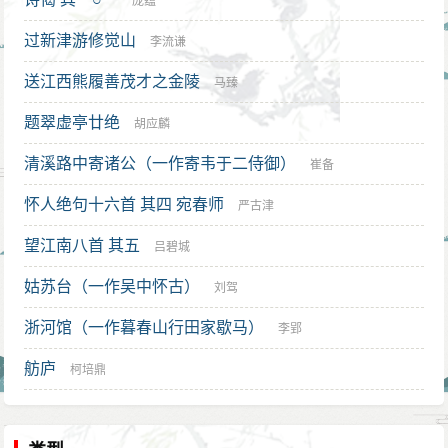
庞蕴
过新津游修觉山
李流谦
送江西熊履善茂才之金陵
马臻
题翠虚亭廿绝
胡应麟
清溪路中寄诸公（一作寄韦于二侍御）
崔备
怀人绝句十六首 其四 宛春师
严古津
望江南八首 其五
吕碧城
姑苏台（一作吴中怀古）
刘驾
浙河馆（一作暮春山行田家歇马）
李郢
舫庐
柯培鼎