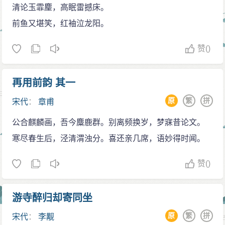
清论玉霏麈，高眠雷撼床。
前鱼又堪笑，红袖泣龙阳。
赞
()
再用前韵 其一
原
繁
拼
宋代
：
章甫
公合麒麟画，吾今麋鹿群。别离频换岁，梦寐昔论文。
寒尽春生后，泾清渭浊分。喜还亲几席，语妙得时闻。
赞
()
游寺醉归却寄同坐
原
繁
拼
宋代
：
李觏