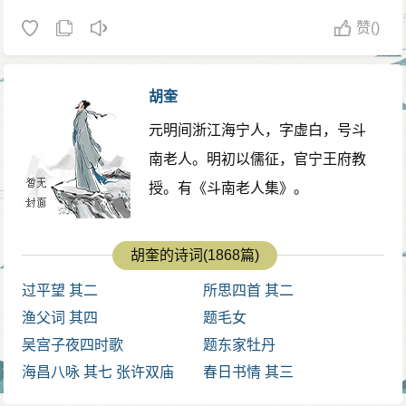
赞
()
胡奎
元明间浙江海宁人，字虚白，号斗
南老人。明初以儒征，官宁王府教
授。有《斗南老人集》。
胡奎的诗词(1868篇)
过平望 其二
所思四首 其二
渔父词 其四
题毛女
吴宫子夜四时歌
题东家牡丹
海昌八咏 其七 张许双庙
春日书情 其三