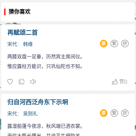
猜你喜欢
再赋颂二首
原
繁
拼
宋代
：
韩维
两膝双盘一足垂，历然宾主席间仪。
惟应露柱方能识，只巩仙陀也不知。
赞
()
归自河西泛舟东下示坰
原
繁
拼
宋代
：
吴则礼
露湿船蓬今夜凉，秋风端已洒衣裳。
渐炊大甑长腰米，共说平生细肋羊。