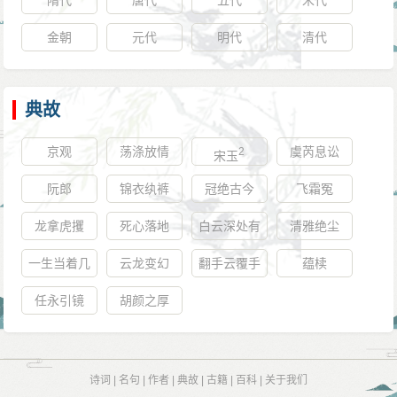
隋代
唐代
五代
宋代
金朝
元代
明代
清代
典故
京观
荡涤放情
虞芮息讼
2
宋玉
阮郎
锦衣纨裤
冠绝古今
飞霜冤
龙拿虎攫
死心落地
白云深处有
清雅绝尘
人家
一生当着几
云龙变幻
翻手云覆手
蕴椟
两屐
雨
任永引镜
胡颜之厚
诗词
|
名句
|
作者
|
典故
|
古籍
|
百科
|
关于我们