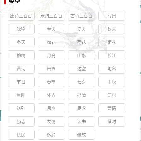
类型
唐诗三百首
宋词三百首
古诗三百首
写景
咏物
春天
夏天
秋天
冬天
梅花
荷花
菊花
柳树
月亮
山水
长江
黄河
田园
边塞
地名
节日
春节
七夕
中秋
重阳
怀古
抒情
爱国
送别
思乡
思念
爱情
励志
友情
读书
惜时
忧民
婉约
豪放