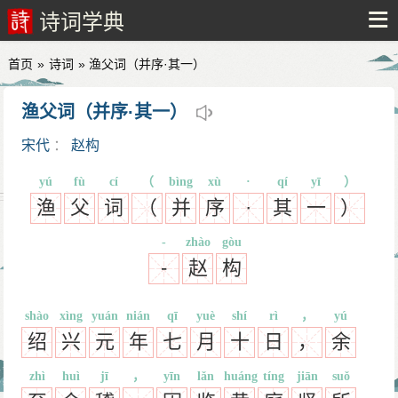
诗词学典
首页
»
诗词
» 渔父词（并序·其一）
渔父词（并序·其一）
宋代
：
赵构
yú
fù
cí
（
bìng
xù
·
qí
yī
）
渔
父
词
（
并
序
·
其
一
）
-
zhào
gòu
-
赵
构
shào
xìng
yuán
nián
qī
yuè
shí
rì
，
yú
绍
兴
元
年
七
月
十
日
，
余
zhì
huì
jī
，
yīn
lǎn
huáng
tíng
jiān
suǒ