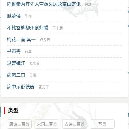
陈惟秦为其先人营葬久居永南山寄讯
徐熥
赋薛侯
陈郁
和韩答柳柳州食虾蟆
王十朋
梅花二首 其一
卢龙云
书声斋
郭翼
过曹娥江
释宝昙
病愈二首
苏辙
病中示彭德器
张元干
类型
唐诗三百首
宋词三百首
古诗三百首
写景