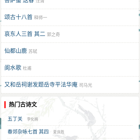
菩萨蛮 送春
汪清
颂古十八首
释师一
哀东人三首 其二
郭之奇
仙都山鹿
苏轼
阆水歌
杜甫
又和岳祠谢发题岳寺平法华庵
司马光
热门古诗文
五丁关
李化楠
春郊杂咏七首 其四
夏良胜