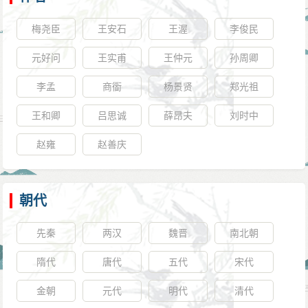
梅尧臣
王安石
王渥
李俊民
元好问
王实甫
王仲元
孙周卿
李孟
商衟
杨景贤
郑光祖
王和卿
吕思诚
薛昂夫
刘时中
赵雍
赵善庆
朝代
先秦
两汉
魏晋
南北朝
隋代
唐代
五代
宋代
金朝
元代
明代
清代