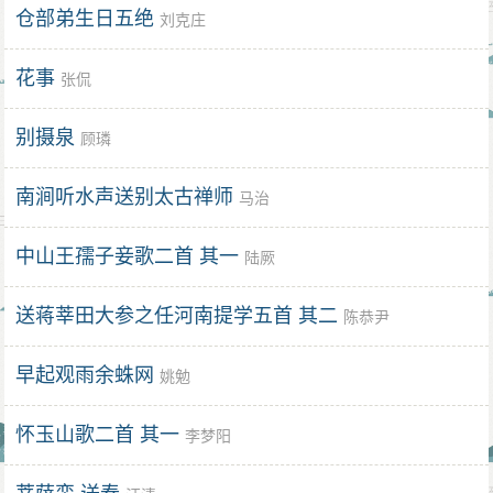
仓部弟生日五绝
刘克庄
花事
张侃
别摄泉
顾璘
南涧听水声送别太古禅师
马治
中山王孺子妾歌二首 其一
陆厥
送蒋莘田大参之任河南提学五首 其二
陈恭尹
早起观雨余蛛网
姚勉
怀玉山歌二首 其一
李梦阳