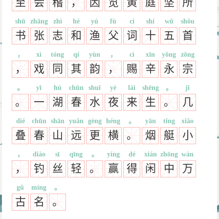
至
会
稽
，
因
览
黄
庭
坚
所
shū
zhāng
zhì
hé
yú
fù
cí
shí
wǔ
shǒu
书
张
志
和
渔
父
词
十
五
首
，
xì
tóng
qí
yùn
，
cì
xīn
yǒng
zōng
，
戏
同
其
韵
，
赐
辛
永
宗
。
yī
hú
chūn
shuǐ
yè
lái
shēng
。
jǐ
。
一
湖
春
水
夜
来
生
。
几
dié
chūn
shān
yuǎn
gèng
héng
。
yān
tǐng
xiǎo
叠
春
山
远
更
横
。
烟
艇
小
，
diào
sī
qīng
。
yíng
dé
xián
zhōng
wàn
，
钓
丝
轻
。
赢
得
闲
中
万
gǔ
míng
。
古
名
。