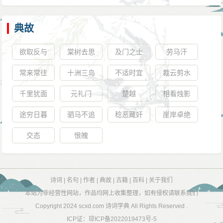
典故
欲取反与
棠树去思
及门之士
劳马汗
常来常往
十洲三岛
不适时宜
裁云剪水
千里犹面
元礼门
楚越
相看烛影
途穷日暮
驷马不追
稔恶藏奸
崖岸卓绝
交态
恨魄
诗词
|
名句
|
作者
|
典故
|
古籍
|
百科
|
关于我们
本站为非经营性网站，作品均网上收集整理，如有侵权请联系我们
Copyright 2024
scxd.com 诗词学典
All Rights Reserved .
ICP证：
琼ICP备2022019473号-5