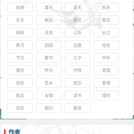
咏物
春天
夏天
秋天
冬天
梅花
荷花
菊花
柳树
月亮
山水
长江
黄河
田园
边塞
地名
节日
春节
七夕
中秋
重阳
怀古
抒情
爱国
送别
思乡
思念
爱情
励志
友情
读书
惜时
忧民
婉约
豪放
作者