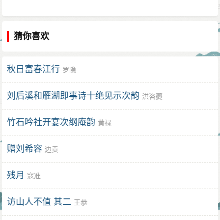
猜你喜欢
秋日富春江行
罗隐
刘后溪和雁湖即事诗十绝见示次韵
洪咨夔
竹石吟社开宴次纲庵韵
黄禄
赠刘希容
边贡
残月
寇准
访山人不值 其二
王恭