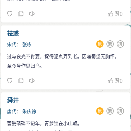
赞
()
祛惑
原
繁
拼
宋代
：
张咏
过与夜光不肯要，捉得泥丸弄到老。因嗟蜀望无胸怀，
至今号作思归鸟。
赞
()
舜井
原
繁
拼
唐代
：
朱庆馀
碧甃磷磷不记年，青萝锁在小山颠。