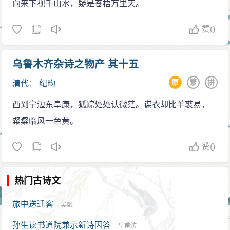
向来下视千山水，疑是苍梧万里天。
赞
()
乌鲁木齐杂诗之物产 其十五
原
繁
拼
清代
：
纪昀
西到宁边东阜康，狐踪处处认微茫。谋衣却比羊裘易，
粲粲临风一色黄。
赞
()
热门古诗文
旅中送迁客
吴融
孙生读书道院兼示新诗因答
皇甫汸