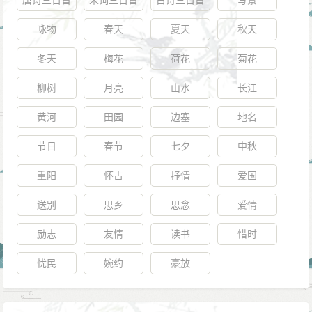
唐诗三百首
宋词三百首
古诗三百首
写景
咏物
春天
夏天
秋天
冬天
梅花
荷花
菊花
柳树
月亮
山水
长江
黄河
田园
边塞
地名
节日
春节
七夕
中秋
重阳
怀古
抒情
爱国
送别
思乡
思念
爱情
励志
友情
读书
惜时
忧民
婉约
豪放