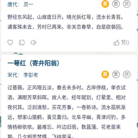
原
繁
拼
唐代
：
灵一
野径东风起，山扉度日开。晴光拆红萼，流水长青苔。
逋客殊未去，芳时已再来。非关恋春草，自是欲裴回。
赞
()
一萼红（寄弁阳翁）
原
繁
拼
宋代
：
李彭老
过蔷薇。正风暄云淡，春去未多时。古岸停桡，单衣试
酒，满眼芳草斜晖。故人老、经年赋别，灯晕里、相对
夜何其。泛剡清愁，买花芳事，一卷新诗。流水孤帆渐
远，想家山猿鹤，喜见重归。北阜寻幽，青津问钓，多
情杨柳依依。最难忘、吟边旧雨，数菖蒲、花老是来
期。几夕相思梦蝶，飞绕苹溪。