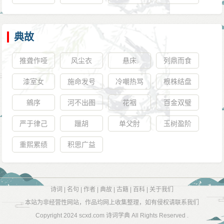
典故
推聋作哑
风尘衣
悬床
列鼎而食
漆室女
施命发号
冷嘲热骂
根株结盘
鵷序
河不出图
花裀
百金双璧
严于律己
躐胡
单父肘
玉树盈阶
重熙累绩
积思广益
诗词
|
名句
|
作者
|
典故
|
古籍
|
百科
|
关于我们
本站为非经营性网站，作品均网上收集整理，如有侵权请联系我们
Copyright 2024
scxd.com 诗词学典
All Rights Reserved .