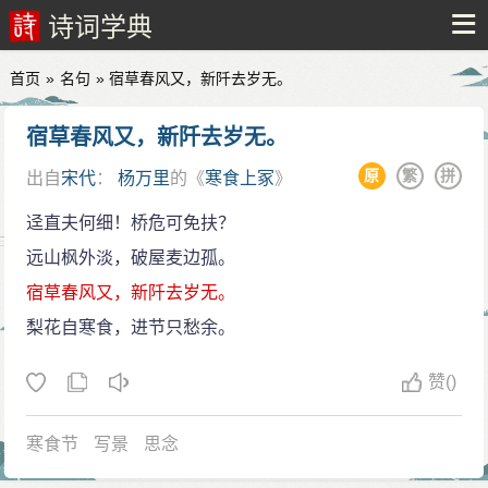
诗词学典
首页
»
名句
» 宿草春风又，新阡去岁无。
宿草春风又，新阡去岁无。
原
繁
拼
出自
宋代
：
杨万里
的《
寒食上冢
》
迳直夫何细！桥危可免扶？
远山枫外淡，破屋麦边孤。
宿草春风又，新阡去岁无。
梨花自寒食，进节只愁余。
赞
()
寒食节
写景
思念