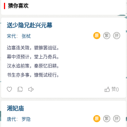
猜你喜欢
送少隐兄赴兴元幕
原
繁
拼
宋代
：
张栻
边塞连关陇，貔貅罢战征。
幕中须预计，堂上乃奇兵。
汉水追前策，秦原忆旧耕。
书生亦多事，慷慨试经行。
赞
()
湘妃庙
原
繁
拼
唐代
：
罗隐