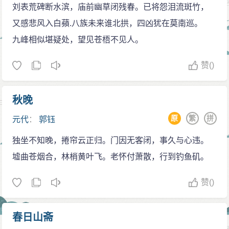
刘表荒碑断水滨，庙前幽草闭残春。已将怨泪流斑竹，
又感悲风入白蘋.八族未来谁北拱，四凶犹在莫南巡。
九峰相似堪疑处，望见苍梧不见人。
赞
()
秋晚
原
繁
拼
元代
：
郭钰
独坐不知晚，捲帘云正归。门因无客闭，事久与心违。
墟曲苍烟合，林梢黄叶飞。老怀付萧散，行到钓鱼矶。
赞
()
春日山斋