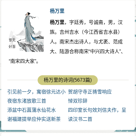
杨万里
杨万里
，字廷秀，号诚斋，男，汉
族。吉州吉水（今江西省吉水县）
人。南宋杰出诗人，与尤袤、范成
大、陆游合称南宋“中兴四大诗人”、
“南宋四大家”。
杨万里的诗词(5673篇)
引见前一夕，寓宿徐元达小
贺胡守寺正祷雪响应
楼，元达招符君俞
夜宿东渚放歌三首
悼双珍辞
添盆中石菖蒲水仙花水
四印室长句效刘信夫作，呈
谢福建提举应仲实送新茶
信夫
读汉书二首