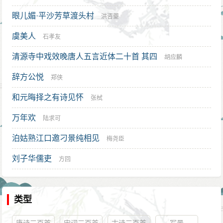
眼儿媚·平沙芳草渡头村
洪咨夔
虞美人
石孝友
清源寺中戏效晚唐人五言近体二十首 其四
胡应麟
辞方公悦
郑侠
和元晦择之有诗见怀
张栻
万年欢
陆求可
泊姑熟江口邀刁景纯相见
梅尧臣
刘子华儒吏
方回
类型