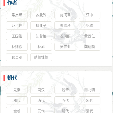
作者
梁启超
苏曼殊
施闰章
汪中
范当世
柳亚子
曹雪芹
纪昀
王国维
沈曾植
况周颐
黄景仁
林则徐
林旭
吴伟业
龚翔麟
顾贞观
纳兰性德
朝代
先秦
两汉
魏晋
南北朝
隋代
唐代
五代
宋代
金朝
元代
明代
清代