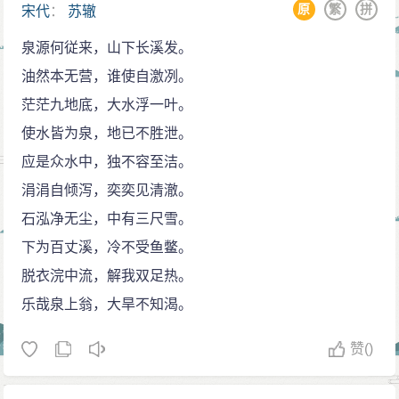
原
繁
拼
宋代
：
苏辙
泉源何従来，山下长溪发。
油然本无营，谁使自激冽。
茫茫九地底，大水浮一叶。
使水皆为泉，地已不胜泄。
应是众水中，独不容至洁。
涓涓自倾泻，奕奕见清澈。
石泓净无尘，中有三尺雪。
下为百丈溪，冷不受鱼鳖。
脱衣浣中流，解我双足热。
乐哉泉上翁，大旱不知渴。
赞
()