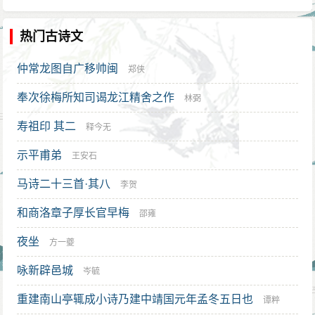
热门古诗文
仲常龙图自广移帅闽
郑侠
奉次徐梅所知司谒龙江精舍之作
林弼
寿祖印 其二
释今无
示平甫弟
王安石
马诗二十三首·其八
李贺
和商洛章子厚长官早梅
邵雍
夜坐
方一夔
咏新辟邑城
岑毓
重建南山亭辄成小诗乃建中靖国元年孟冬五日也
谭粹