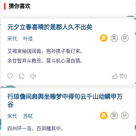
猜你喜欢
元夕立春喜晴於是郡人久不出矣
原
繁
拼
宋代
：
叶适
艾褐家紬阔阔裁，抱孙携子看灯来。
余甘暂弃从教觅，莫斗机心漫自猜。
赞
()
行琼儋间肩舆坐睡梦中得句云千山动鳞甲万
谷
原
繁
拼
宋代
：
苏轼
四州环一岛，百洞蟠其中。