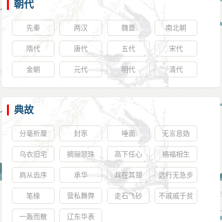
朝代
先秦
两汉
魏晋
南北朝
隋代
唐代
五代
宋代
金朝
元代
明代
清代
典故
分毫析厘
封豕
唾面
无言息妫
乌衣旧宅
摘骊颔珠
高下任心
祸福相生
肩从齿序
承华
兵在其颈
远行无急步
笔椽
营私舞弊
走石飞砂
不戚戚于贫
贱
一轰而散
辽东华表