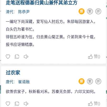
走笔送程德基归黄山兼怀其弟立方
原
繁
拼
清代
：
陈恭尹
一编圮下尚深藏，爱写仙人肘后方。朱邸每因游宴入，
白头仍为著书忙。
徘徊五岭谁为伍，归去黄山菊正黄。介弟到来今十载，
报书应讶懒嵇康。
赞
()
过农家
原
繁
拼
唐代
：
崔道融
欲羡农家子，秋新看刈禾。苏秦无负郭，六印又如何。
赞
()