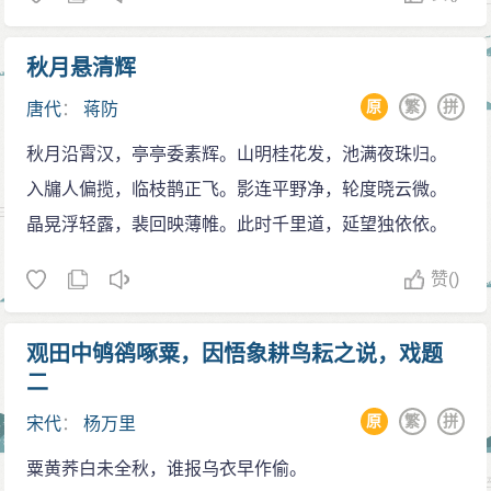
秋月悬清辉
原
繁
拼
唐代
：
蒋防
秋月沿霄汉，亭亭委素辉。山明桂花发，池满夜珠归。
入牖人偏揽，临枝鹊正飞。影连平野净，轮度晓云微。
晶晃浮轻露，裴回映薄帷。此时千里道，延望独依依。
赞
()
观田中鸲鹆啄粟，因悟象耕鸟耘之说，戏题
二
原
繁
拼
宋代
：
杨万里
粟黄荞白未全秋，谁报乌衣早作偷。