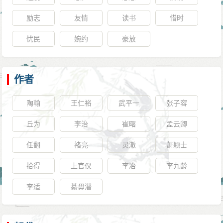
励志
友情
读书
惜时
忧民
婉约
豪放
作者
陶翰
王仁裕
武平一
张子容
丘为
李治
崔曙
孟云卿
任翻
褚亮
灵澈
萧颖士
拾得
上官仪
李冶
李九龄
李适
綦毋潜