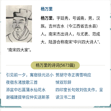
杨万里
杨万里
，字廷秀，号诚斋，男，汉
族。吉州吉水（今江西省吉水县）
人。南宋杰出诗人，与尤袤、范成
大、陆游合称南宋“中兴四大诗人”、
“南宋四大家”。
杨万里的诗词(5673篇)
引见前一夕，寓宿徐元达小
贺胡守寺正祷雪响应
楼，元达招符君俞
夜宿东渚放歌三首
悼双珍辞
添盆中石菖蒲水仙花水
四印室长句效刘信夫作，呈
谢福建提举应仲实送新茶
信夫
读汉书二首