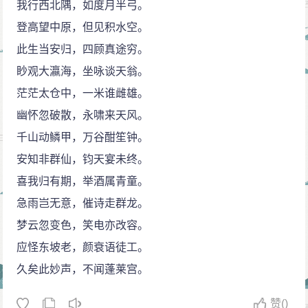
我行西北隅，如度月半弓。
登高望中原，但见积水空。
此生当安归，四顾真途穷。
眇观大瀛海，坐咏谈天翁。
茫茫太仓中，一米谁雌雄。
幽怀忽破散，永啸来天风。
千山动鳞甲，万谷酣笙钟。
安知非群仙，钧天宴未终。
喜我归有期，举酒属青童。
急雨岂无意，催诗走群龙。
梦云忽变色，笑电亦改容。
应怪东坡老，颜衰语徒工。
久矣此妙声，不闻蓬莱宫。
赞
()