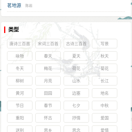
茗地源
陈岩
类型
唐诗三百首
宋词三百首
古诗三百首
写景
咏物
春天
夏天
秋天
冬天
梅花
荷花
菊花
柳树
月亮
山水
长江
黄河
田园
边塞
地名
节日
春节
七夕
中秋
重阳
怀古
抒情
爱国
送别
思乡
思念
爱情