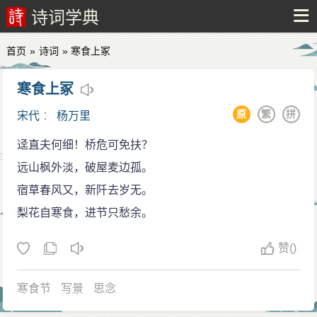
诗词学典
首页
»
诗词
» 寒食上冢
寒食上冢
原
繁
拼
宋代
：
杨万里
迳直夫何细！桥危可免扶？
远山枫外淡，破屋麦边孤。
宿草春风又，新阡去岁无。
梨花自寒食，进节只愁余。
赞
()
寒食节
写景
思念