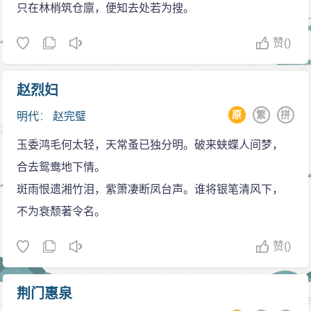
只在林梢筑仓廪，便知去处若为搜。
赞
()
赵烈妇
原
繁
拼
明代
：
赵完璧
玉委鸿毛何太轻，天常蚤已独分明。破来蛱蝶人间梦，
合去鸳鸯地下情。
斑雨恨遗湘竹泪，紫箫凄断凤台声。谁将银笔清风下，
不为衰颓著令名。
赞
()
荆门惠泉