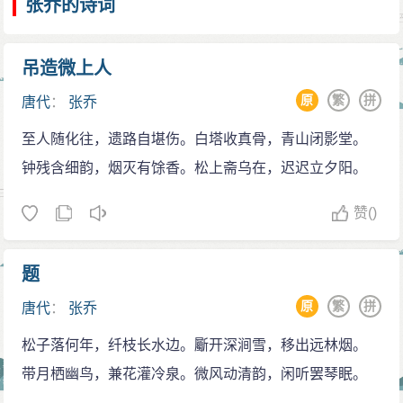
张乔的诗词
吊造微上人
原
繁
拼
唐代
：
张乔
至人随化往，遗路自堪伤。白塔收真骨，青山闭影堂。
钟残含细韵，烟灭有馀香。松上斋乌在，迟迟立夕阳。
赞
()
题
原
繁
拼
唐代
：
张乔
松子落何年，纤枝长水边。斸开深涧雪，移出远林烟。
带月栖幽鸟，兼花灌冷泉。微风动清韵，闲听罢琴眠。