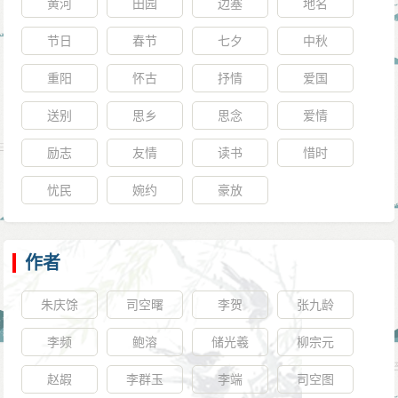
黄河
田园
边塞
地名
节日
春节
七夕
中秋
重阳
怀古
抒情
爱国
送别
思乡
思念
爱情
励志
友情
读书
惜时
忧民
婉约
豪放
作者
朱庆馀
司空曙
李贺
张九龄
李频
鲍溶
储光羲
柳宗元
赵嘏
李群玉
李端
司空图