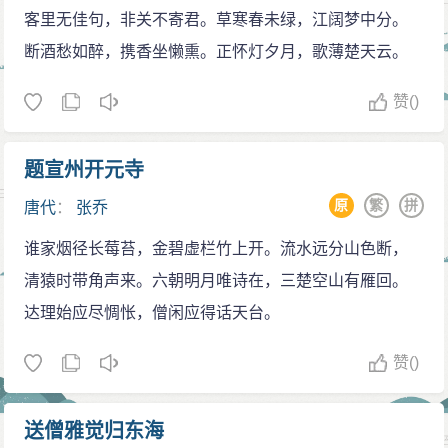
客里无佳句，非关不寄君。草寒春未绿，江阔梦中分。
断酒愁如醉，携香坐懒熏。正怀灯夕月，歌薄楚天云。
赞
()
题宣州开元寺
原
繁
拼
唐代
：
张乔
谁家烟径长莓苔，金碧虚栏竹上开。流水远分山色断，
清猿时带角声来。六朝明月唯诗在，三楚空山有雁回。
达理始应尽惆怅，僧闲应得话天台。
赞
()
送僧雅觉归东海