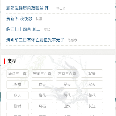
题邵武经历梁菽蒙兰 其一
杨士奇
贺新郎·秋夜歌
陆震
临江仙十四首 其二
奕绘
清明前三日有怀亡友伍光宇无子
陈献章
类型
唐诗三百首
宋词三百首
古诗三百首
写景
咏物
春天
夏天
秋天
冬天
梅花
荷花
菊花
柳树
月亮
山水
长江