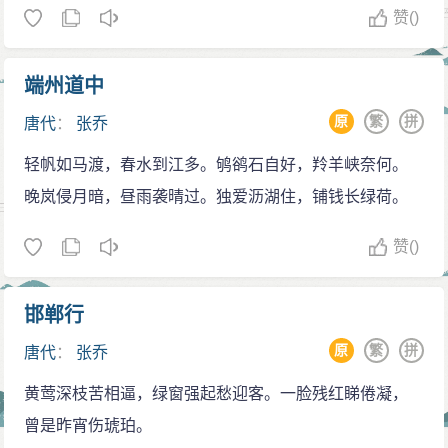
赞
()
端州道中
原
繁
拼
唐代
：
张乔
轻帆如马渡，春水到江多。鸲鹆石自好，羚羊峡奈何。
晚岚侵月暗，昼雨袭晴过。独爱沥湖住，铺钱长绿荷。
赞
()
邯郸行
原
繁
拼
唐代
：
张乔
黄莺深枝苦相逼，绿窗强起愁迎客。一脸残红睇倦凝，
曾是昨宵伤琥珀。