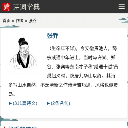
诗词学典
首页
»
作者
» 张乔
张乔
（生卒年不详)，今安徽贵池人，懿
宗咸通中年进士，当时与许棠、郑
谷、张宾等东南才子称“咸通十哲”黄
巢起义时，隐居九华山以终。其诗
多写山水自然，不乏清新之作诗清雅巧思，风格也似贾
岛。
►(311篇诗文)
►(2条名句)