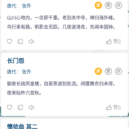
原
繁
拼
唐代
：
张乔
山川心地内，一念即千重。老别关中寺，禅归海外峰。
鸟行来有路，帆影去无踪。几夜波涛息，先闻本国钟。
赞
()
长门怨
原
繁
拼
唐代
：
张乔
御泉长绕凤皇楼，自是恩波别处流。闲揲舞衣归未得，
夜来砧杵六宫秋。
赞
()
懊侬曲 其二