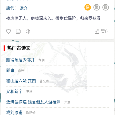
原
繁
拼
唐代
：
张乔
夜虚悄无人，房栊深未入。微步伫瑶阶，归来罗袜湿。
赞
()
热门古诗文
赋得闲居少邻并
胡润
即事
俞桂
和山居六咏 其四
曹文晦
又和新字
王洋
泛清波摘遍 残夏偕友人游桂湖
邓潜
戏刘原甫
欧阳修