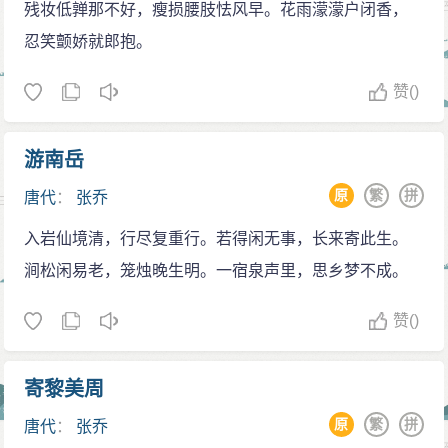
残妆低亸那不好，瘦损腰肢怯风早。花雨濛濛户闭香，
忍笑颤娇就郎抱。
赞
()
游南岳
原
繁
拼
唐代
：
张乔
入岩仙境清，行尽复重行。若得闲无事，长来寄此生。
涧松闲易老，笼烛晚生明。一宿泉声里，思乡梦不成。
赞
()
寄黎美周
原
繁
拼
唐代
：
张乔