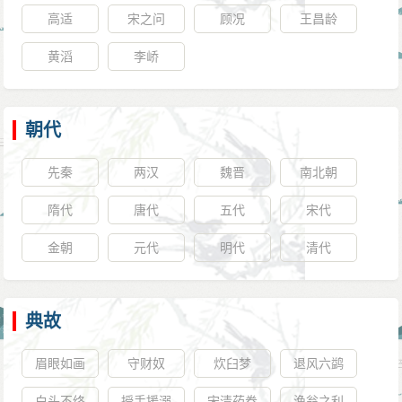
高适
宋之问
顾况
王昌龄
黄滔
李峤
朝代
先秦
两汉
魏晋
南北朝
隋代
唐代
五代
宋代
金朝
元代
明代
清代
典故
眉眼如画
守财奴
炊臼梦
退风六鹢
白头不终
授手援溺
宋清药券
渔翁之利