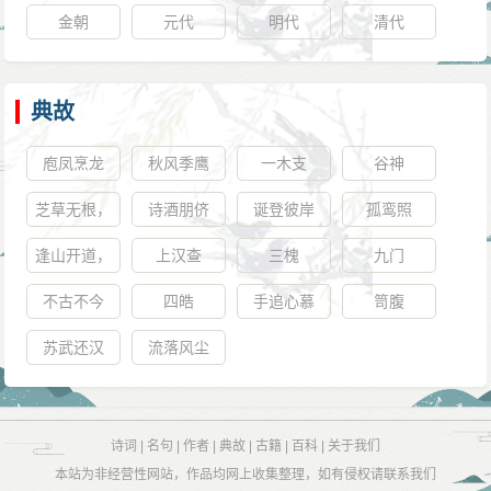
金朝
元代
明代
清代
典故
庖凤烹龙
秋风季鹰
一木支
谷神
芝草无根，
诗酒朋侪
诞登彼岸
孤鸾照
醴泉无源
逢山开道，
上汉查
三槐
九门
遇水造桥
不古不今
四皓
手追心慕
笥腹
苏武还汉
流落风尘
诗词
|
名句
|
作者
|
典故
|
古籍
|
百科
|
关于我们
本站为非经营性网站，作品均网上收集整理，如有侵权请联系我们