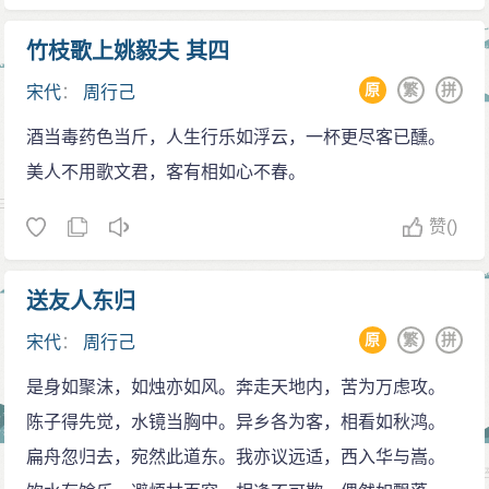
竹枝歌上姚毅夫 其四
原
繁
拼
宋代
：
周行己
酒当毒药色当斤，人生行乐如浮云，一杯更尽客已醺。
美人不用歌文君，客有相如心不春。
赞
()
送友人东归
原
繁
拼
宋代
：
周行己
是身如聚沫，如烛亦如风。奔走天地内，苦为万虑攻。
陈子得先觉，水镜当胸中。异乡各为客，相看如秋鸿。
扁舟忽归去，宛然此道东。我亦议远适，西入华与嵩。