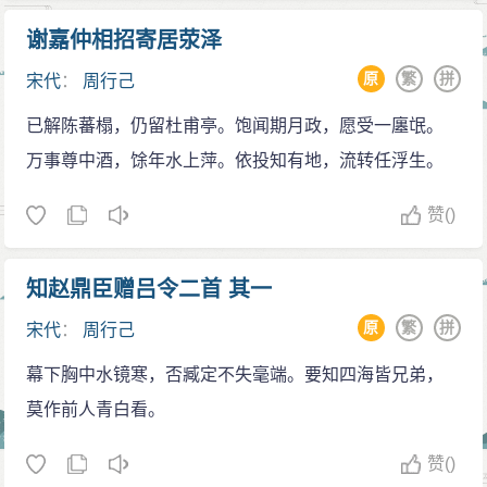
谢嘉仲相招寄居荥泽
原
繁
拼
宋代
：
周行己
已解陈蕃榻，仍留杜甫亭。饱闻期月政，愿受一廛氓。
万事尊中酒，馀年水上萍。依投知有地，流转任浮生。
赞
()
知赵鼎臣赠吕令二首 其一
原
繁
拼
宋代
：
周行己
幕下胸中水镜寒，否臧定不失毫端。要知四海皆兄弟，
莫作前人青白看。
赞
()