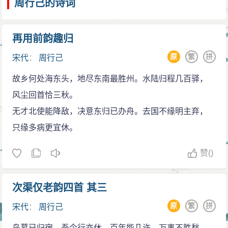
周行己的诗词
再用前韵趣归
原
繁
拼
宋代
：
周行己
故乡何处海东头，地尽东南最胜州。水陆归程几百驿，
风尘回首恰三秋。
无才北使能降敌，决意东归已办舟。去国不缘明主弃，
只缘多病更宜休。
赞
()
次渠仅老韵四首 其三
原
繁
拼
宋代
：
周行己
鸟暮已归宿，吾今行亦休。百年能几许，万事不胜愁。