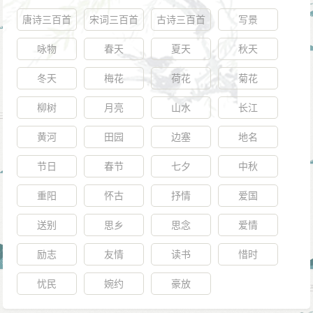
唐诗三百首
宋词三百首
古诗三百首
写景
咏物
春天
夏天
秋天
冬天
梅花
荷花
菊花
柳树
月亮
山水
长江
黄河
田园
边塞
地名
节日
春节
七夕
中秋
重阳
怀古
抒情
爱国
送别
思乡
思念
爱情
励志
友情
读书
惜时
忧民
婉约
豪放