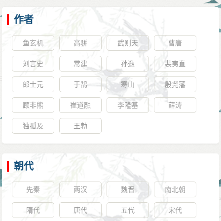
作者
鱼玄机
高骈
武则天
曹唐
刘言史
常建
孙逖
裴夷直
郎士元
于鹄
寒山
殷尧藩
顾非熊
崔道融
李隆基
薛涛
独孤及
王勃
朝代
先秦
两汉
魏晋
南北朝
隋代
唐代
五代
宋代