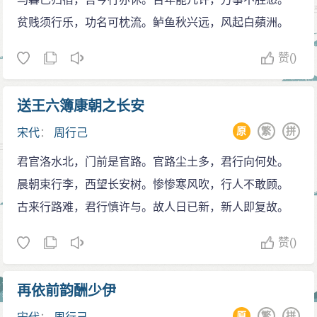
贫贱须行乐，功名可枕流。鲈鱼秋兴远，风起白蘋洲。
赞
()
送王六簿康朝之长安
原
繁
拼
宋代
：
周行己
君官洛水北，门前是官路。官路尘土多，君行向何处。
晨朝束行李，西望长安树。惨惨寒风吹，行人不敢顾。
古来行路难，君行慎许与。故人日已新，新人即复故。
赞
()
再依前韵酬少伊
原
繁
拼