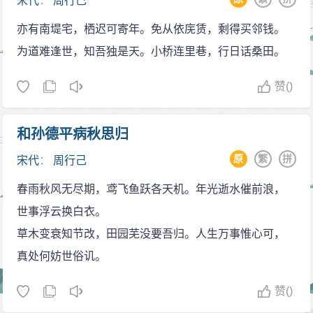
宋代
：
周行己
亦有南堤宅，栖迟可寄年。免从依庑赁，剩得买邻钱。
为道难逢世，知吾独是天。小桥连里巷，行日话桑田。
赞
()
和孙德平病秋思归
原
繁
拼
宋代
：
周行己
春雨秋风无尽期，鸢飞鱼跃各天机。年光逝水催前浪，
世事浮云换白衣。
草木变衰知节改，田园芜没要吾归。人生万事惟心可，
真处何妨世俗讥。
赞
()