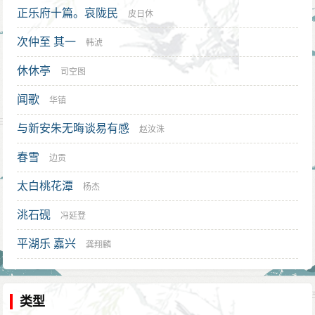
正乐府十篇。哀陇民
皮日休
次仲至 其一
韩淲
休休亭
司空图
闻歌
华镇
与新安朱无晦谈易有感
赵汝洙
春雪
边贡
太白桃花潭
杨杰
洮石砚
冯延登
平湖乐 嘉兴
龚翔麟
类型