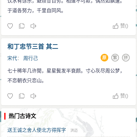
饮水有馀乐，避烦甘百穷。相逢不可欺，偶然如飘蓬。
于道各努力，千里自同风。
赞
()
和丁忠节三首 其二
原
繁
拼
宋代
：
周行己
七十稀年几许閒，星星鬓发半衰颜。寸心灰尽周公梦，
不恋朝衣只恋山。
赞
()
热门古诗文
送王诚之舍人使北方得挥字
洪迈