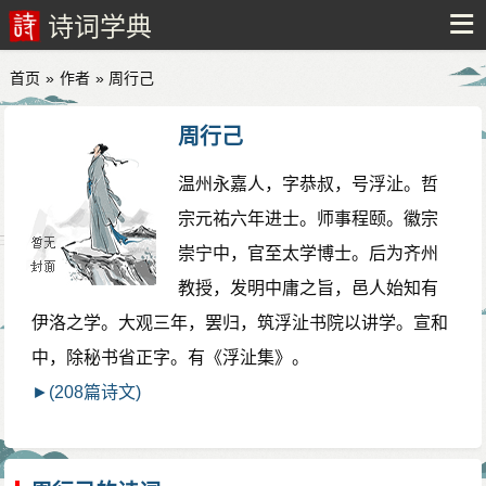
诗词学典
首页
»
作者
» 周行己
周行己
温州永嘉人，字恭叔，号浮沚。哲
宗元祐六年进士。师事程颐。徽宗
崇宁中，官至太学博士。后为齐州
教授，发明中庸之旨，邑人始知有
伊洛之学。大观三年，罢归，筑浮沚书院以讲学。宣和
中，除秘书省正字。有《浮沚集》。
►(208篇诗文)