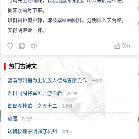
竹屿先生吟啸处，长松绕屋水萦回。山人采药烟中语，
仙客吹箫月下来。
琪树碧桃窗户静，琼枝翠壁画图开。分明似入天台路，
安得胡麻饭一杯。
赞
()
热门古诗文
蓝溪烈妇篇为上杭族人德祥妻廖氏作
丘逢甲
九日同周将军见吾游白岩
谢与思
鸳鸯湖棹歌 之五十二
朱彝尊
缺题
许成名
送梅校理子明通守杭州
晁补之