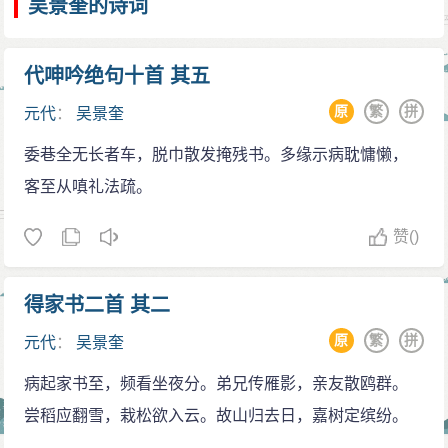
吴景奎的诗词
代呻吟绝句十首 其五
原
繁
拼
元代
：
吴景奎
委巷全无长者车，脱巾散发掩残书。多缘示病耽慵懒，
客至从嗔礼法疏。
赞
()
得家书二首 其二
原
繁
拼
元代
：
吴景奎
病起家书至，频看坐夜分。弟兄传雁影，亲友散鸥群。
尝稻应翻雪，栽松欲入云。故山归去日，嘉树定缤纷。