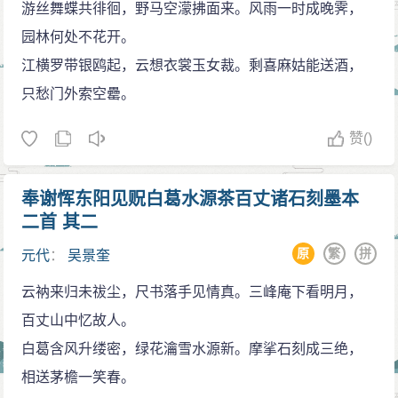
游丝舞蝶共徘徊，野马空濛拂面来。风雨一时成晚霁，
园林何处不花开。
江横罗带银鸥起，云想衣裳玉女裁。剩喜麻姑能送酒，
只愁门外索空罍。
赞
()
奉谢恽东阳见贶白葛水源茶百丈诸石刻墨本
二首 其二
原
繁
拼
元代
：
吴景奎
云衲来归未祓尘，尺书落手见情真。三峰庵下看明月，
百丈山中忆故人。
白葛含风升缕密，绿花瀹雪水源新。摩挲石刻成三绝，
相送茅檐一笑春。