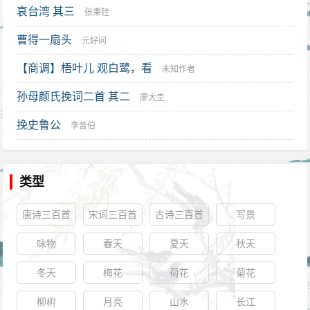
哀台湾 其三
张秉铨
曹得一扇头
元好问
【商调】梧叶儿 观白鹭，看
未知作者
孙母颜氏挽词二首 其二
廖大圭
挽史鲁公
李曾伯
类型
唐诗三百首
宋词三百首
古诗三百首
写景
咏物
春天
夏天
秋天
冬天
梅花
荷花
菊花
柳树
月亮
山水
长江