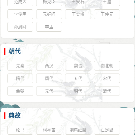
范成大
梅尧臣
王安石
王渥
李俊民
元好问
王实甫
王仲元
孙周卿
李孟
朝代
先秦
两汉
魏晋
南北朝
隋代
唐代
五代
宋代
金朝
元代
明代
清代
典故
纶书
柯亭笛
削肩细腰
亡是叟