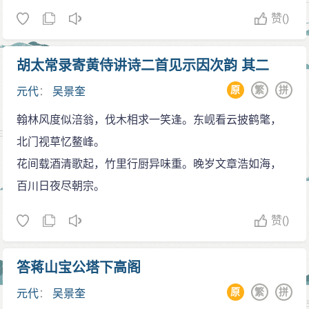
赞
()
胡太常录寄黄侍讲诗二首见示因次韵 其二
原
繁
拼
元代
：
吴景奎
翰林风度似涪翁，伐木相求一笑逢。东岘看云披鹤氅，
北门视草忆鳌峰。
花间载酒清歌起，竹里行厨异味重。晚岁文章浩如海，
百川日夜尽朝宗。
赞
()
答蒋山宝公塔下高阁
原
繁
拼
元代
：
吴景奎