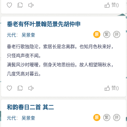
赞
()
垂老有怀叶景翰范景先胡仲申
原
繁
拼
元代
：
吴景奎
垂老行歌独隐沦，索居长是念离群。也知月色秋来好，
只怪鸡声夜不闻。
满鬓风沙时暧暧，侧身天地思纷纷。故人相望隔秋水，
几度凭高对暮云。
赞
()
和韵春日二首 其二
原
繁
拼
元代
：
吴景奎