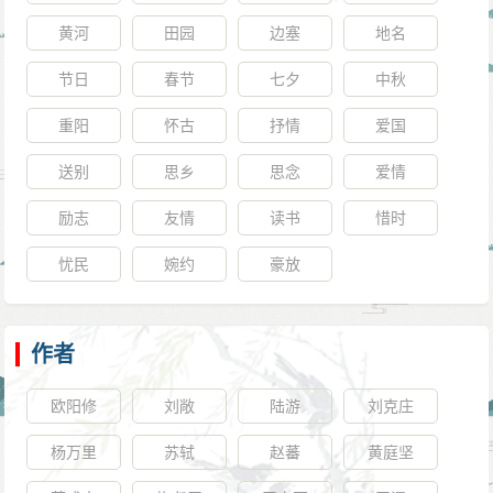
黄河
田园
边塞
地名
节日
春节
七夕
中秋
重阳
怀古
抒情
爱国
送别
思乡
思念
爱情
励志
友情
读书
惜时
忧民
婉约
豪放
作者
欧阳修
刘敞
陆游
刘克庄
杨万里
苏轼
赵蕃
黄庭坚