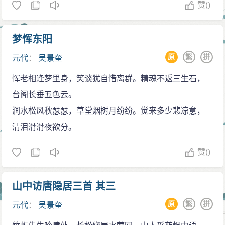
赞
()
梦恽东阳
原
繁
拼
元代
：
吴景奎
恽老相逢梦里身，笑谈犹自惜离群。精魂不返三生石，
台阁长垂五色云。
涧水松风秋瑟瑟，草堂烟树月纷纷。觉来多少悲凉意，
清泪潸潸夜欲分。
赞
()
山中访唐隐居三首 其三
原
繁
拼
元代
：
吴景奎