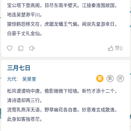
宝公塔下登高阁，目尽东南半壁天。江接秦淮围故国，
地连吴楚渺平川。
猿惊鹤怨移文在，虎踞龙蟠王气偏。闻说先皇游幸日，
白豪千丈礼金仙。
赞
()
三月七日
原
繁
拼
元代
：
吴景奎
松风谡谡响中唐，檐影微微下短墙。新竹才添十二个，
清诗遗却两三行。
流莺乳燕浑无语，野草幽花各自香。妙意难言成散逸，
此身如客独苍茫。