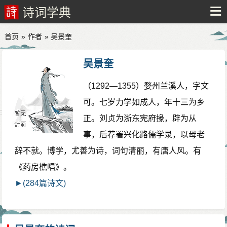
诗词学典
首页
»
作者
» 吴景奎
吴景奎
（1292—1355）婺州兰溪人，字文
可。七岁力学如成人，年十三为乡
正。刘贞为浙东宪府掾，辟为从
事，后荐署兴化路儒学录，以母老
辞不就。博学，尤善为诗，词句清丽，有唐人风。有
《药房樵唱》。
►(284篇诗文)