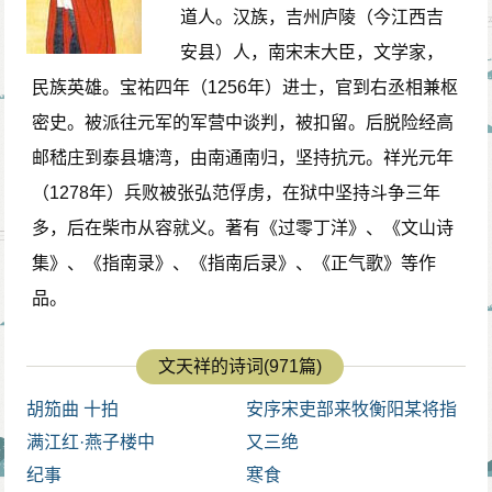
道人。汉族，吉州庐陵（今江西吉
安县）人，南宋末大臣，文学家，
民族英雄。宝祐四年（1256年）进士，官到右丞相兼枢
密史。被派往元军的军营中谈判，被扣留。后脱险经高
邮嵇庄到泰县塘湾，由南通南归，坚持抗元。祥光元年
（1278年）兵败被张弘范俘虏，在狱中坚持斗争三年
多，后在柴市从容就义。著有《过零丁洋》、《文山诗
集》、《指南录》、《指南后录》、《正气歌》等作
品。
文天祥的诗词(971篇)
胡笳曲 十拍
安序宋吏部来牧衡阳某将指
满江红·燕子楼中
联事好也会以便郡
又三绝
纪事
寒食