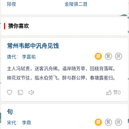
除夜
金陵驿二首
猜你喜欢
常州韦郎中汎舟见饯
原
繁
拼
唐代
：
李嘉祐
主人冯轼贵，送客汎舟稀。逼岸随芳草，回桡背落晖。
映花双节驻，临水伯劳飞。醉与群公狎，春塘露冕归。
赞
()
句
原
繁
拼
宋代
：
李鼎