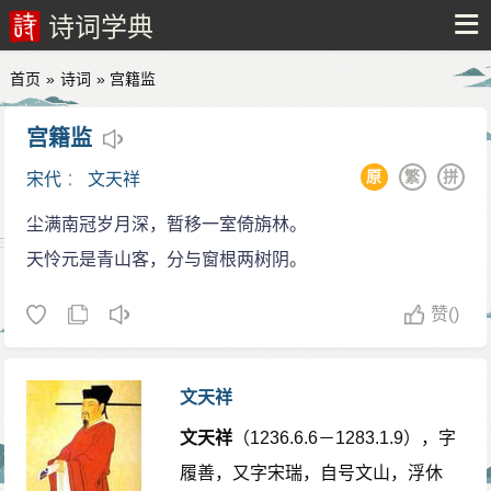
诗词学典
首页
»
诗词
» 宫籍监
宫籍监
原
繁
拼
宋代
：
文天祥
尘满南冠岁月深，暂移一室倚旃林。
天怜元是青山客，分与窗根两树阴。
赞
()
文天祥
文天祥
（1236.6.6－1283.1.9），字
履善，又字宋瑞，自号文山，浮休