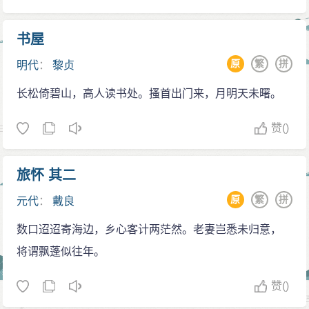
书屋
原
繁
拼
明代
：
黎贞
长松倚碧山，高人读书处。搔首出门来，月明天未曙。
赞
()
旅怀 其二
原
繁
拼
元代
：
戴良
数口迢迢寄海边，乡心客计两茫然。老妻岂悉未归意，
将谓飘蓬似往年。
赞
()