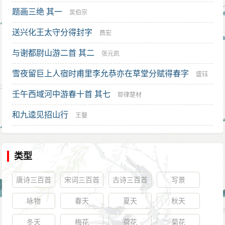
题画三绝 其一
吴伯宗
送兴化王太守分得封字
费宏
与谢都尉山游二首 其二
张元凯
雪夜留巨上人宿时甫里李允恭亦在草堂分赋得春字
盛钰
壬午西域河中游春十首 其七
耶律楚材
和九逵见招山行
王鏊
类型
唐诗三百首
宋词三百首
古诗三百首
写景
咏物
春天
夏天
秋天
冬天
梅花
荷花
菊花