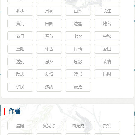
柳树
月亮
山水
长江
黄河
田园
边塞
地名
节日
春节
七夕
中秋
重阳
怀古
抒情
爱国
送别
思乡
思念
爱情
励志
友情
读书
惜时
忧民
婉约
豪放
作者
屠隆
夏完淳
顾允成
费宏