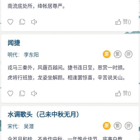
南流底处所，绛帐居尊严。
赞
()
闻捷
原
繁
拼
明代
：
李东阳
戎马三秦外，风霾百越间。捷书连日至，恩赏一时颁。
虎将行班旅，龙姿坐解颜。相逢罢惊喜，辛苦说关山。
赞
()
水调歌头（己未中秋无月）
原
繁
拼
宋代
：
吴潜
今岁月和桂，不肯作中秋。一年惟此佳节，底事白教