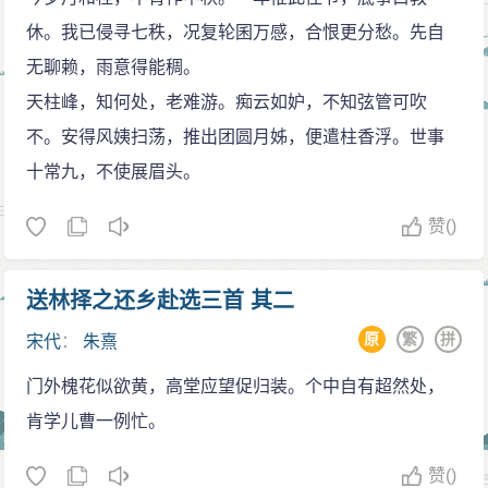
休。我已侵寻七秩，况复轮囷万感，合恨更分愁。先自
无聊赖，雨意得能稠。
天柱峰，知何处，老难游。痴云如妒，不知弦管可吹
不。安得风姨扫荡，推出团圆月姊，便遣柱香浮。世事
十常九，不使展眉头。
赞
()
送林择之还乡赴选三首 其二
原
繁
拼
宋代
：
朱熹
门外槐花似欲黄，高堂应望促归装。个中自有超然处，
肯学儿曹一例忙。
赞
()