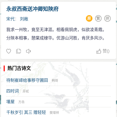
永叔西斋送冲卿知陜府
原
繁
拼
宋代
：
刘敞
我求一州牧，竟至无津涯。相看佩铜虎，似欲凌青霞。
分陜本相事，憩棠成棣华。优游山河胜，肯厌多风沙。
赞
()
热门古诗文
待制崔峄给事移守圃田
韩琦
四时词
苏轼
墐屋
方岳
千秋岁引 其三 赠轻轻
樊增祥