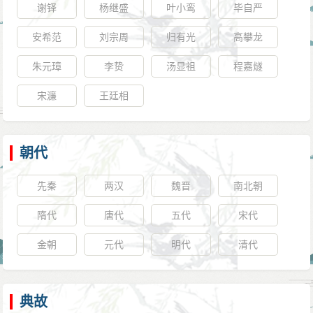
谢铎
杨继盛
叶小鸾
毕自严
安希范
刘宗周
归有光
高攀龙
朱元璋
李贽
汤显祖
程嘉燧
宋濂
王廷相
朝代
先秦
两汉
魏晋
南北朝
隋代
唐代
五代
宋代
金朝
元代
明代
清代
典故