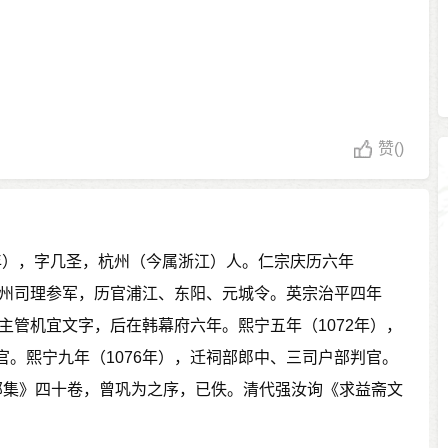
赞
()
76年），字几圣，杭州（今属浙江）人。仁宗庆历六年
充泗州司理参军，历官浦江、东阳、元城令。英宗治平四年
为主管机宜文字，后在韩幕府六年。熙宁五年（1072年），
官。熙宁九年（1076年），迁祠部郎中、三司户部判官。
部集》四十卷，曾巩为之序，已佚。清代强汝询《求益斋文