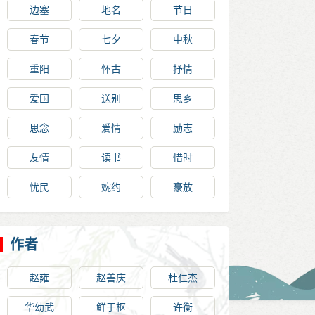
边塞
地名
节日
春节
七夕
中秋
重阳
怀古
抒情
爱国
送别
思乡
思念
爱情
励志
友情
读书
惜时
忧民
婉约
豪放
作者
赵雍
赵善庆
杜仁杰
华幼武
鲜于枢
许衡