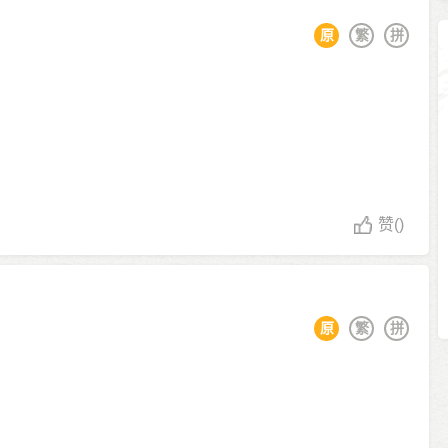
原
繁
拼
赞
()
原
繁
拼