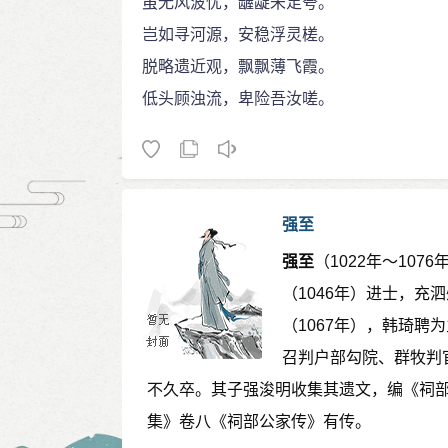
虽无风波忧，龌龊未足夸。
岂如寻河源，安稳浮灵槎。
脱略遗近观，飘飘薄飞霞。
低头顾浊流，卑险吾汝嗟。
强至
强至
（1022年～10
（1046年）进士，
（1067年），韩琦聘
召判户部勾院、群牧判
不久卒。其子强浚明收集其遗文，编《祠
集》卷八《祠部公家传》有传。