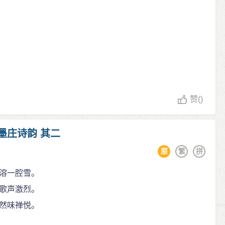
赞
()
墨庄诗韵 其二
原
繁
拼
溶一腔雪。
歌声激烈。
然味禅悦。