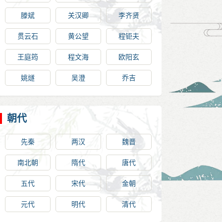
滕斌
关汉卿
李齐贤
贯云石
黄公望
程钜夫
王庭筠
程文海
欧阳玄
姚燧
吴澄
乔吉
朝代
先秦
两汉
魏晋
南北朝
隋代
唐代
五代
宋代
金朝
元代
明代
清代