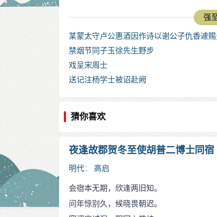
强至
某蒙太守卢公惠酒因作诗以谢公子仇香遽赐
禁烟节同子玉徐先生野步
戏呈宋周士
送记注杨学士被诏赴阙
猜你喜欢
夜逢故郡贺冬至使胡普二博士同宿
明代
：
高启
会宿本无期，欣逢两旧知。
问年惊别久，候晓畏朝迟。