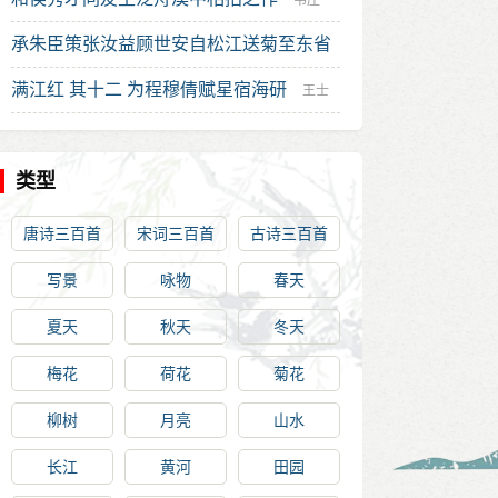
韦庄
承朱臣策张汝益顾世安自松江送菊至东省
谢以短诗二首 其二
满江红 其十二 为程穆倩赋星宿海研
顾璘
王士
禄
类型
唐诗三百首
宋词三百首
古诗三百首
写景
咏物
春天
夏天
秋天
冬天
梅花
荷花
菊花
柳树
月亮
山水
长江
黄河
田园