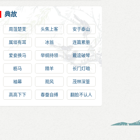
典故
周菹楚芰
头焦上客
安于泰山
属垣有耳
冰翁
连篇累册
爱妾换马
举纲持领
戴逵破琴
枥马
羵羊
长门灯暗
袖幕
观风
茂林深篁
高高下下
春蚕自缚
翻脸不认人