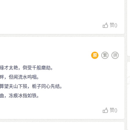
赞
()
原
繁
拼
缘才太艳，倒受千般磨劫。
畔，但闻流水呜咽。
算望夫山下殒，栀子同心先结。
曲，冻痕冰指如铁。
赞
()