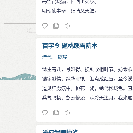
寒涩高城漏，阳回上苑枝。
明朝使事毕，归骑又天涯。
百字令 题桃蹊雪院本
清代
：
钱瑗
馀生有几，最难得、挨到收梢时节。妨命祗
锦字缄情，绿华写恨，泪点成红雪。至今溪
遥见狂虏氛中，桃花一骑，绝代倾城色。直
兵气飞扬，愁云惨淡，魂冷天边月。我来题