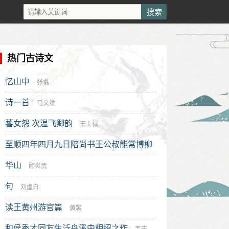
热门古诗文
忆山中
张翥
诗一首
马文斌
蕃女怨 次温飞卿韵
王士禄
至顺四年四月九日陪尚书王公叔能常博柳
公道传州尹干君寿道钱翼之文学同游天平
华山
顾炎武
赋近体诗二首时范氏诸孙在焉
句
胡助
刘虚白
读王黄州游官篇
黄裳
和侯秀才同友生泛舟溪中相招之作