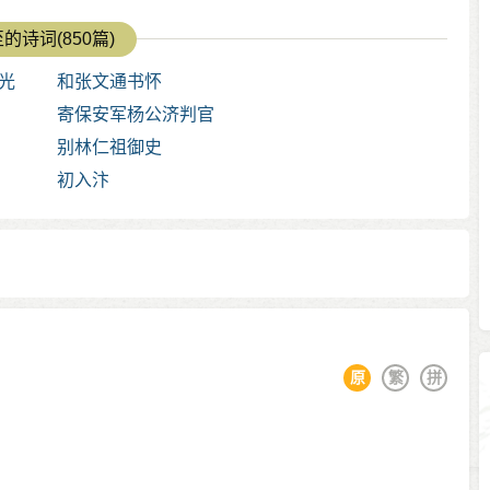
的诗词(850篇)
光
和张文通书怀
寄保安军杨公济判官
别林仁祖御史
初入汴
原
繁
拼