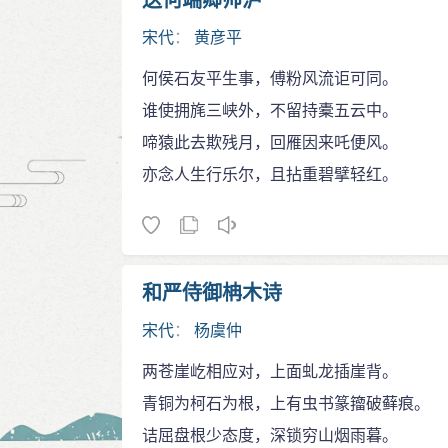
送何端卿帅泸
宋代
：
黄彦平
何侯石友平生事，傅粉风流讵可同。
谁使拥旄三峡外，不留持橐五云中。
啼猿此去欺残月，回雁因来吒便风。
亦念人生行乐尔，且拈重碧擘轻红。
和严侍御柟木诗
宋代
：
杨虞仲
两苍崖屹相应对，上面虬龙插崖背。
青铜为柯石为根，上有虫书篆籀破藓痕。
诘屈盘根少态度，深锁穷山烟雨暮。