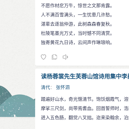
不愿作材戹万牛，惊世之文那肯露。
人不满百雪满头，一生忧患几许愁。
湛辈去逐翁仲游，此树森森春复秋。
杜陵笔墨光万丈，当时憾不同清赏。
独寄黄花九日诗，云间声作琳琅响。
读杨蓉裳先生芙蓉山馆诗用集中李
清代
：
张怀泗
踏遍好山水，奇光惬清节。饱饫烟霞气，溶
摩挲三尺剑，尚带焉耆血。回首誓师时，浩
迸入五色肠，翻觉八叉拙。迩来染翰余，泊