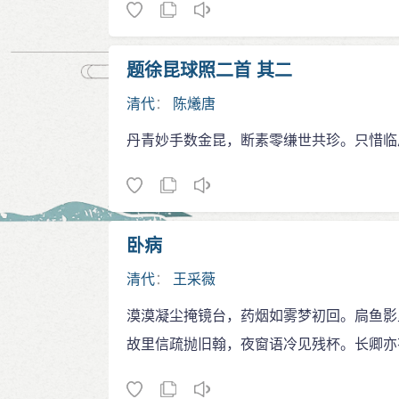
题徐昆球照二首 其二
清代
：
陈爔唐
丹青妙手数金昆，断素零缣世共珍。只惜临
卧病
清代
：
王采薇
漠漠凝尘掩镜台，药烟如雾梦初回。扃鱼影
故里信疏抛旧翰，夜窗语冷见残杯。长卿亦