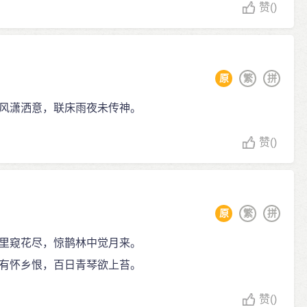
赞
()
原
繁
拼
风潇洒意，联床雨夜未传神。
赞
()
原
繁
拼
里窥花尽，惊鹊林中觉月来。
有怀乡恨，百日青琴欲上苔。
赞
()