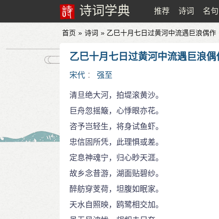
诗词学典
推荐
诗词
名句
首页
»
诗词
» 乙巳十月七日过黄河中流遇巨浪偶作
乙巳十月七日过黄河中流遇巨浪偶
宋代
：
强至
清旦绝大河，拍堤滚黄沙。
巨舟忽摇簸，心悸眼亦花。
咨予岂轻生，将身试鱼虾。
忠信固所凭，此理惧或差。
定息神魂宁，归心眇天涯。
故乡念昔游，湖面贴碧纱。
醉舫穿芰荷，坦腹如眠家。
天水自照映，鸥鹭相交加。