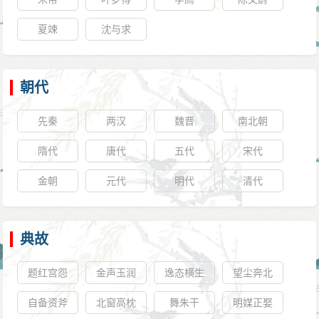
夏竦
沈与求
朝代
先秦
两汉
魏晋
南北朝
隋代
唐代
五代
宋代
金朝
元代
明代
清代
典故
题红宫怨
金声玉润
逸态横生
望尘奔北
自备资斧
北窗高枕
舞朱干
明媒正娶