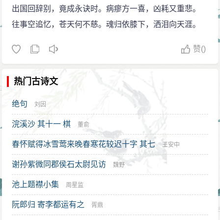
出国回辞别，竟成永诀时。病瘳方一喜，凶耗又重悲。
往事空追忆，苍天何不慈。魂归依膝下，洒泪向天涯。
赞
()
热门古诗文
绝句
刘因
浣溪沙 其十一 棋
董俞
春怀赋得冰雪莺来晚春寒花较迟十字 其七
王安中
谢孙紫微同郡侯石太尉见访
魏野
池上题襟小集
周星监
阮郎归 寄李都运有之
胥鼎