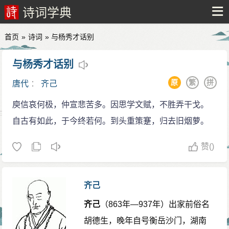
诗词学典
首页
»
诗词
» 与杨秀才话别
与杨秀才话别
原
繁
拼
唐代
：
齐己
庾信哀何极，仲宣悲苦多。因思学文赋，不胜弄干戈。
自古有如此，于今终若何。到头重策蹇，归去旧烟萝。
赞
()
齐己
齐己
（863年—937年）出家前俗名
胡德生，晚年自号衡岳沙门，湖南