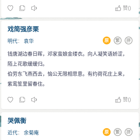
赞
()
戏简强彦栗
原
繁
拼
明代
：
袁华
钱唐湖边春日晖，邓家蛮娘金缕衣。向人凝笑语娇涩，
陌上花歌缓缓归。
伯劳东飞燕西去，恼公无限相思意。有约荷花庄上来，
紫鸾笙里留春住。
赞
()
哭佩衡
原
繁
拼
近代
：
余菊庵