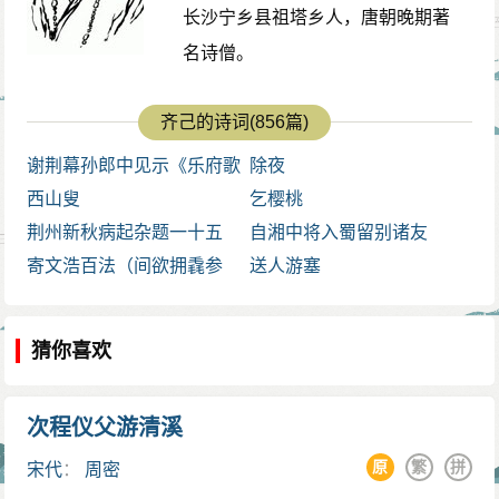
长沙宁乡县祖塔乡人，唐朝晚期著
名诗僧。
齐己的诗词(856篇)
谢荆幕孙郎中见示《乐府歌
除夜
集》二十八字
西山叟
乞樱桃
荆州新秋病起杂题一十五
自湘中将入蜀留别诸友
首。病起见庭竹
寄文浩百法（间欲拥毳参
送人游塞
禅）
猜你喜欢
次程仪父游清溪
原
繁
拼
宋代
：
周密