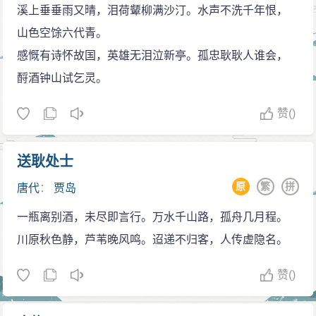
溪上垂垂雨又晴，泪荷颦柳满沙汀。水声不洗千年恨，
山色空馀六代青。
感慨有诗怀故国，英雄无泪泣新亭。孤忠耿耿人谁会，
酹酒钟山试乞灵。
赞
()
送耿处士
原
繁
拼
唐代
：
贾岛
一瓶离别酒，未尽即言行。万水千山路，孤舟几月程。
川原秋色静，芦苇晚风鸣。迢递不归客，人传虚隐名。
赞
()