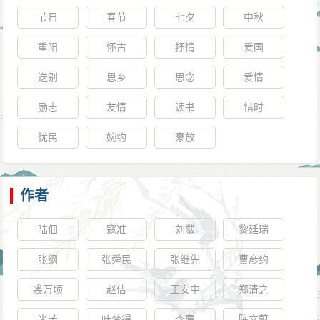
节日
春节
七夕
中秋
重阳
怀古
抒情
爱国
送别
思乡
思念
爱情
励志
友情
读书
惜时
忧民
婉约
豪放
作者
陆佃
寇准
刘黻
黎廷瑞
张纲
张舜民
张继先
曹彦约
裘万顷
赵佶
王安中
郑清之
米芾
叶梦得
李廌
陈文蔚