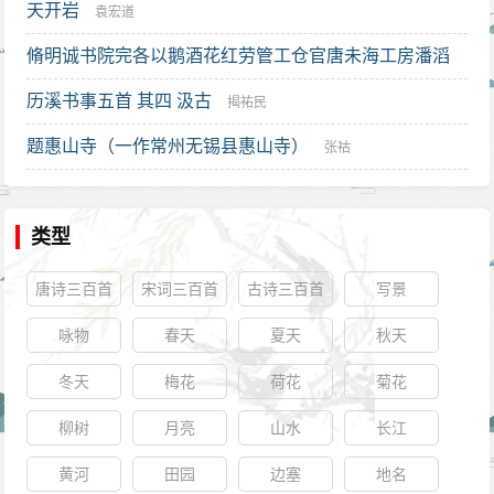
天开岩
袁宏道
脩明诚书院完各以鹅酒花红劳管工仓官唐未海工房潘滔
耆老李权张孔教口号
历溪书事五首 其四 汲古
湛若水
揭祐民
题惠山寺（一作常州无锡县惠山寺）
张祜
类型
唐诗三百首
宋词三百首
古诗三百首
写景
咏物
春天
夏天
秋天
冬天
梅花
荷花
菊花
柳树
月亮
山水
长江
黄河
田园
边塞
地名