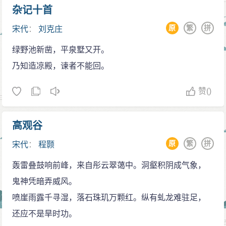
杂记十首
原
繁
拼
宋代
：
刘克庄
绿野池新凿，平泉墅又开。
乃知造凉殿，谏者不能回。
赞
()
高观谷
原
繁
拼
宋代
：
程颢
轰雷叠鼓响前峰，来自彤云翠蔼中。洞壑积阴成气象，
鬼神凭暗弄威风。
喷崖雨露千寻湿，落石珠玑万颗红。纵有虬龙难驻足，
还应不是旱时功。