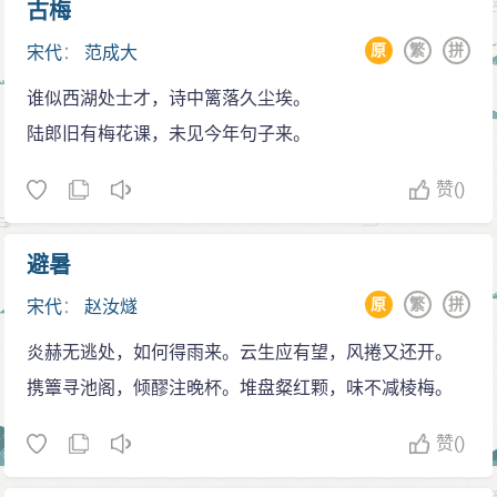
古梅
原
繁
拼
宋代
：
范成大
谁似西湖处士才，诗中篱落久尘埃。
陆郎旧有梅花课，未见今年句子来。
赞
()
避暑
原
繁
拼
宋代
：
赵汝燧
炎赫无逃处，如何得雨来。云生应有望，风捲又还开。
携簟寻池阁，倾醪注晚杯。堆盘粲红颗，味不减棱梅。
赞
()