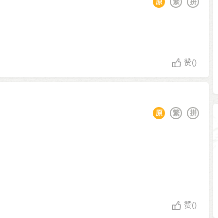
原
繁
拼
赞
()
原
繁
拼
赞
()