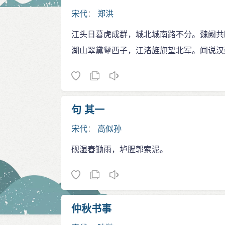
宋代
：
郑洪
江头日暮虎成群，城北城南路不分。魏阙共
湖山翠黛颦西子，江渚旌旗望北军。闻说汉
句 其一
宋代
：
高似孙
砚湿舂锄雨，垆腥郭索泥。
仲秋书事