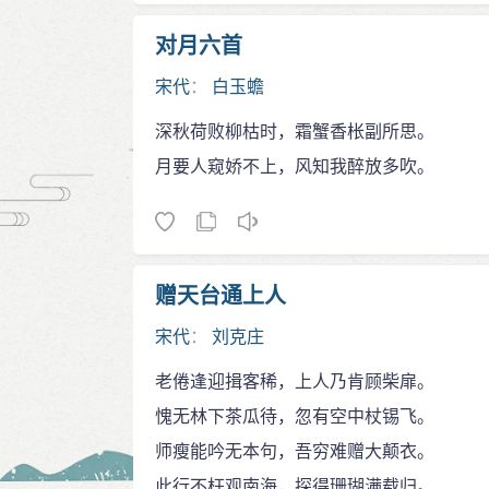
对月六首
宋代
：
白玉蟾
深秋荷败柳枯时，霜蟹香枨副所思。
月要人窥娇不上，风知我醉放多吹。
赠天台通上人
宋代
：
刘克庄
老倦逢迎揖客稀，上人乃肯顾柴扉。
愧无林下茶瓜待，忽有空中杖锡飞。
师瘦能吟无本句，吾穷难赠大颠衣。
此行不枉观南海，探得珊瑚满载归。