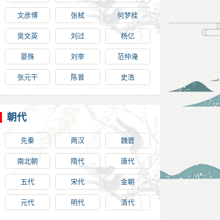
文彦博
张栻
何梦桂
吴文英
刘过
杨亿
晏殊
刘宰
范仲淹
张元干
陈普
史浩
朝代
先秦
两汉
魏晋
南北朝
隋代
唐代
五代
宋代
金朝
元代
明代
清代