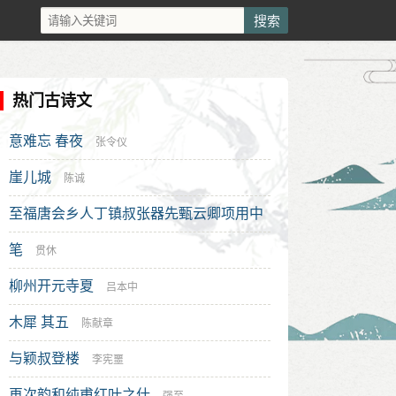
热门古诗文
意难忘 春夜
张令仪
崖儿城
陈诚
至福唐会乡人丁镇叔张器先甄云卿项用中
赵知录薛主簿同年孙彦忠草酌试院
笔
王十朋
贯休
柳州开元寺夏
吕本中
木犀 其五
陈献章
与颖叔登楼
李宪噩
再次韵和纯甫红叶之什