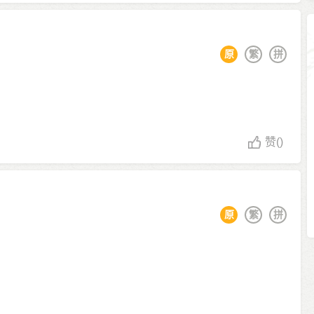
原
繁
拼
赞
()
原
繁
拼