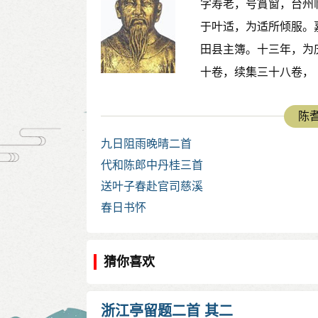
字寿老，号篔窗，台州
于叶适，为适所倾服。
田县主簿。十三年，为
十卷，续集三十八卷，
陈耆
九日阻雨晚晴二首
代和陈郎中丹桂三首
送叶子春赴官司慈溪
春日书怀
猜你喜欢
浙江亭留题二首 其二