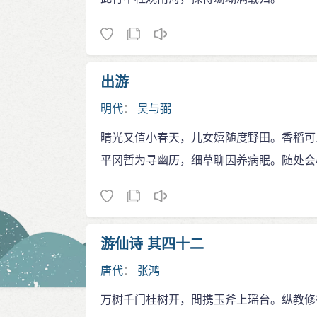
出游
明代
：
吴与弼
晴光又值小春天，儿女嬉随度野田。香稻可
平冈暂为寻幽历，细草聊因养病眠。随处会
游仙诗 其四十二
唐代
：
张鸿
万树千门桂树开，閒携玉斧上瑶台。纵教修