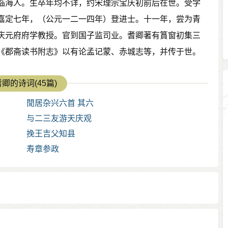
临海人。生卒年均不详，约宋理宗宝庆初前后在世。受学
嘉定七年，（公元一二一四年）登进士。十一年，尝为青
庆元府府学教授。官到国子监司业。耆卿著有篔窗初集三
《郡斋读书附志》以有论孟记蒙、赤城志等，并传于世。
卿的诗词(45篇)
閒居杂兴六首 其六
与二三友游天庆观
挽王吉父知县
寿章参政