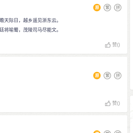
原
繁
拼
瞻天际日，越乡遥见浙东云。
廷将喻蜀，茂陵司马尽能文。
赞
()
原
繁
拼
赞
()