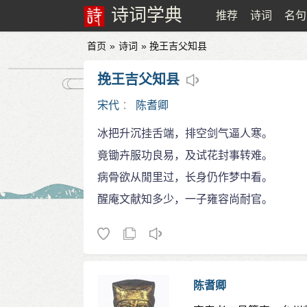
诗词学典
推荐
诗词
名句
首页
»
诗词
» 挽王吉父知县
挽王吉父知县
宋代
：
陈耆卿
冰把升沉挂舌端，排空剑气逼人寒。
竟锄卉服功良易，及试花封事转难。
病骨欲从閒里过，长身仍作梦中看。
醒庵文献知多少，一子雍容尚耐官。
陈耆卿