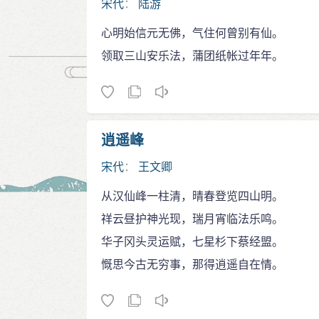
宋代
：
陆游
心明始信元无佛，气住何曾别有仙。
领取三山安乐法，蒲团纸帐过年年。
逍遥峰
宋代
：
王文卿
从汉仙峰一柱清，晴春登览四山明。
祥云昼护神光现，瑞月宵临法乐鸣。
华子冈头灵运赋，七星杉下蔡经盟。
慨思今古无穷事，那得逍遥自在情。