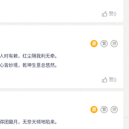
赞
()
原
繁
拼
人时有赖，红尘隔我利无牵。
心皆妙境，乾坤生意总悠然。
赞
()
原
繁
拼
得团圞月，无奈天倾地陷来。