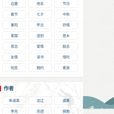
边塞
地名
节日
春节
七夕
中秋
重阳
怀古
抒情
爱国
送别
思乡
思念
爱情
励志
友情
读书
惜时
忧民
婉约
豪放
作者
朱淑真
沈辽
虞集
李光
苏颂
姚勉