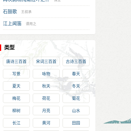
强至
石鼓歌
王叔承
江上闻笛
谭用之
类型
唐诗三百首
宋词三百首
古诗三百首
写景
咏物
春天
夏天
秋天
冬天
梅花
荷花
菊花
柳树
月亮
山水
长江
黄河
田园