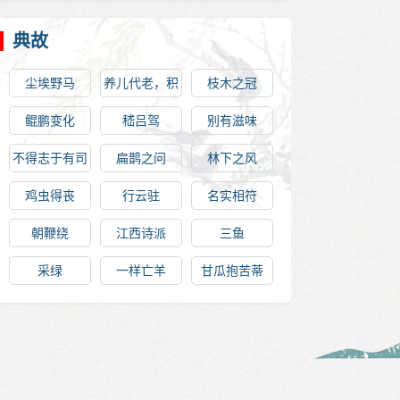
典故
尘埃野马
养儿代老，积
枝木之冠
谷防饥
鲲鹏变化
嵇吕驾
别有滋味
不得志于有司
扁鹊之问
林下之风
鸡虫得丧
行云驻
名实相符
朝鞭绕
江西诗派
三鱼
采绿
一样亡羊
甘瓜抱苦蒂